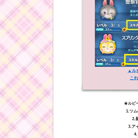
▲ル
こ
★ルビ
1.ツ
2
3.
4