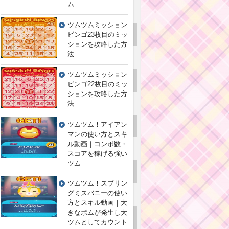
ム
ツムツムミッション
ビンゴ23枚目のミッ
ションを攻略した方
法
ツムツムミッション
ビンゴ22枚目のミッ
ションを攻略した方
法
ツムツム！アイアン
マンの使い方とスキ
ル動画｜コンボ数・
スコアを稼げる強い
ツム
ツムツム！スプリン
グミスバニーの使い
方とスキル動画｜大
きなボムが発生し大
ツムとしてカウント