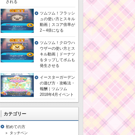
される
ツムツム！フラッシ
ュの使い方とスキル
動画｜スコア倍率が
2～4倍になる
ツムツム！クロウハ
ウザーの使い方とス
キル動画｜ドーナツ
をタップしてボムも
発生させる
イースターガーデン
の遊び方・攻略法・
報酬｜ツムツム
2018年4月イベント
カテゴリー
初めての方
タッチペン