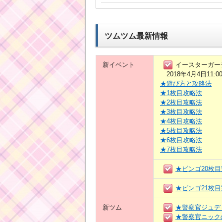
ツムツム最新情報
新イベント
イースターガー
2018年4月4日11:0
★遊び方と攻略法
★1枚目攻略法
★2枚目攻略法
★3枚目攻略法
★4枚目攻略法
★5枚目攻略法
★6枚目攻略法
★7枚目攻略法
★ビンゴ20枚
★ビンゴ21枚
新ツム
★警察官ジュデ
★警察官ニック