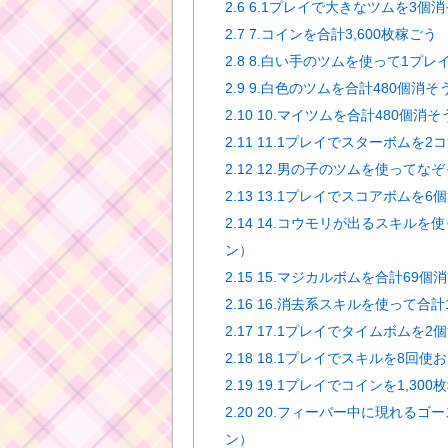
2.6
6.1プレイで大きなツムを3個消
2.7
7.コインを合計3,600枚稼ごう
2.8
8.白い手のツムを使って1プレ
2.9
9.白色のツムを合計480個消そ
2.10
10.マイツムを合計480個消そ
2.11
11.1プレイでスターボムを2
2.12
12.男の子のツムを使ってなぞ
2.13
13.1プレイでスコアボムを6
2.14
14.コウモリが出るスキルを使
ン）
2.15
15.マジカルボムを合計69個
2.16
16.消去系スキルを使って合計13
2.17
17.1プレイでタイムボムを2
2.18
18.1プレイでスキルを8回使
2.19
19.1プレイでコインを1,300
2.20
20.フィーバー中に現れるゴ
ン）