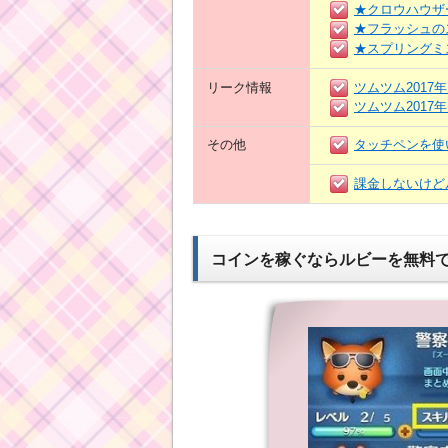
★クロウハウザ
★フラッシュの
★スプリングミ
リーク情報
ツムツム2017
ツムツム2017
その他
タッチペンを使
課金しないけど
コインを稼ぐならルビーを無料