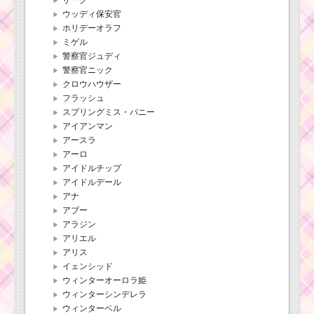
ウッディ保安官
ホリデーオラフ
ミゲル
警察官ジュディ
警察官ニック
クロウハウザー
フラッシュ
スプリングミス・バニー
アイアンマン
アースラ
アーロ
アイドルチップ
アイドルデール
アナ
アブー
アラジン
アリエル
アリス
イェンシッド
ウィンターオーロラ姫
ウィンターシンデレラ
ウィンターベル