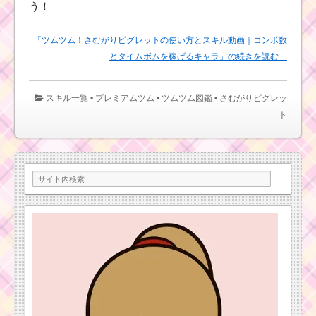
う！
「ツムツム！さむがりピグレットの使い方とスキル動画｜コンボ数
とタイムボムを稼げるキャラ」の続きを読む…
スキル一覧
•
プレミアムツム
•
ツムツム図鑑
•
さむがりピグレッ
ト