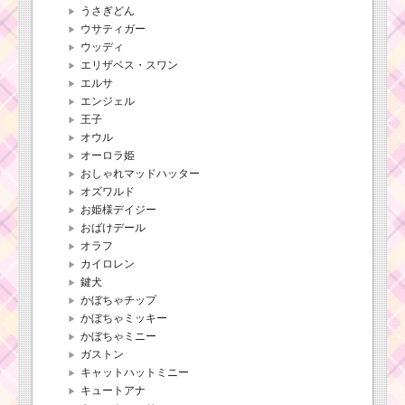
うさぎどん
ウサティガー
ウッディ
エリザベス・スワン
エルサ
エンジェル
王子
オウル
オーロラ姫
おしゃれマッドハッター
オズワルド
お姫様デイジー
おばけデール
オラフ
カイロレン
鍵犬
かぼちゃチップ
かぼちゃミッキー
かぼちゃミニー
ガストン
キャットハットミニー
キュートアナ