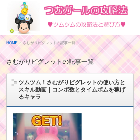
ツ
ム
ツ
ム
の
HOME
さむがりピグレットの記事一覧
攻
略
さむがりピグレットの記事一覧
法
と
遊
ツムツム！さむがりピグレットの使い方と
び
スキル動画｜コンボ数とタイムボムを稼げ
方
るキャラ