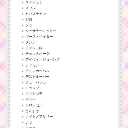
スティッチ
スフレ
セバスチャン
ゼロ
ソラ
ソーサラーミッキー
ダース・ベイダー
ダンボ
チェシャ猫
チェルナボーグ
デイヴィ・ジョーンズ
ティモシー
ティンカーベル
デストルーパー
チューバッカ
トランプ
トリトン王
ドリー
ドロッセル
とんすけ
ナイトメアサリー
ナラ
ニック