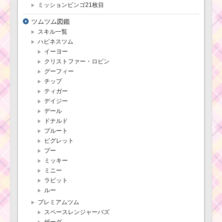
ミッションビンゴ21枚目
ツムツム図鑑
スキル一覧
ハピネスツム
イーヨー
クリストファー・ロビン
グーフィー
チップ
ティガー
デイジー
デール
ドナルド
プルート
ピグレット
プー
ミッキー
ミニー
ラビット
ルー
プレミアムツム
スペースレンジャーバズ
ザーグ