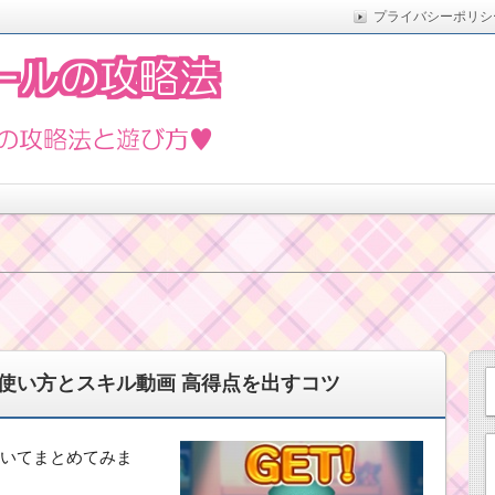
プライバシーポリシ
た実際の方法をまとめています。5月の新イベントや新ツムな
遊び方
使い方とスキル動画 高得点を出すコツ
いてまとめてみま