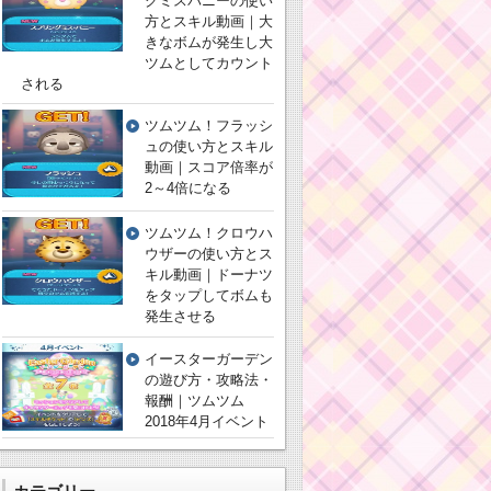
グミスバニーの使い
方とスキル動画｜大
きなボムが発生し大
ツムとしてカウント
される
ツムツム！フラッシ
ュの使い方とスキル
動画｜スコア倍率が
2～4倍になる
ツムツム！クロウハ
ウザーの使い方とス
キル動画｜ドーナツ
をタップしてボムも
発生させる
イースターガーデン
の遊び方・攻略法・
報酬｜ツムツム
2018年4月イベント