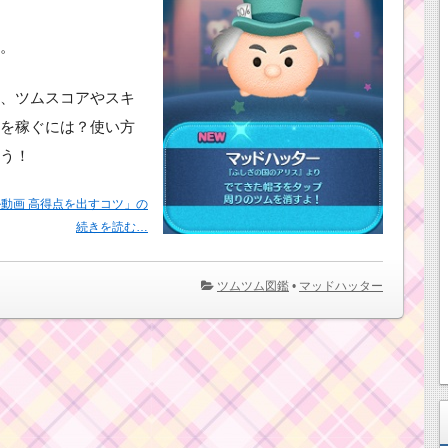
。
、ツムスコアやスキ
を稼ぐには？使い方
う！
動画 高得点を出すコツ」の
続きを読む…
ツムツム図鑑
•
マッドハッター