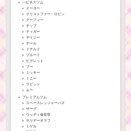
ハピネスツム
イーヨー
クリストファー・ロビン
グーフィー
チップ
ティガー
デイジー
デール
ドナルド
プルート
ピグレット
プー
ミッキー
ミニー
ラビット
ルー
プレミアムツム
スペースレンジャーバズ
ザーグ
ウッディ保安官
ホリデーオラフ
ミゲル