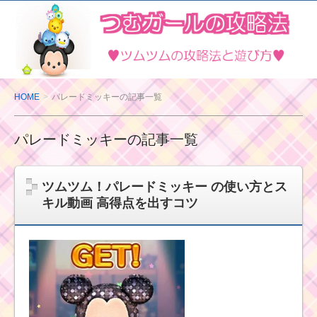
ツ
ム
ツ
ム
の
HOME
パレードミッキーの記事一覧
攻
略
パレードミッキーの記事一覧
法
と
遊
ツムツム！パレードミッキー の使い方とス
び
キル動画 高得点を出すコツ
方