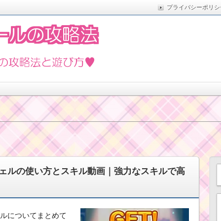
プライバシーポリシ
た実際の方法をまとめています。5月の新イベントや新ツムな
遊び方
ェルの使い方とスキル動画｜強力なスキルで高
ルについてまとめて