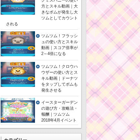
グミスバニーの使い
方とスキル動画｜大
きなボムが発生し大
ツムとしてカウント
される
ツムツム！フラッシ
ュの使い方とスキル
動画｜スコア倍率が
2～4倍になる
ツムツム！クロウハ
ウザーの使い方とス
キル動画｜ドーナツ
をタップしてボムも
発生させる
イースターガーデン
の遊び方・攻略法・
報酬｜ツムツム
2018年4月イベント