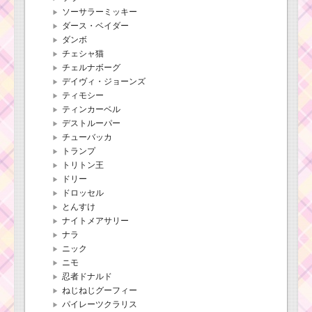
ソーサラーミッキー
ダース・ベイダー
ダンボ
チェシャ猫
チェルナボーグ
デイヴィ・ジョーンズ
ティモシー
ティンカーベル
デストルーパー
チューバッカ
トランプ
トリトン王
ドリー
ドロッセル
とんすけ
ナイトメアサリー
ナラ
ニック
ニモ
忍者ドナルド
ねじねじグーフィー
パイレーツクラリス