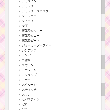
ジャスミン
ジャック
ジャック・スパロウ
ジャファー
ジュディ
女王
蒸気船ミッキー
蒸気船ミニー
蒸気船ピート
ジョーカーグーフィー
シンデレラ
シンバ
白雪姫
スヴェン
スカットル
スクランプ
スカー
スクルージ
スティッチ
スフレ
セバスチャン
ゼロ
ソラ