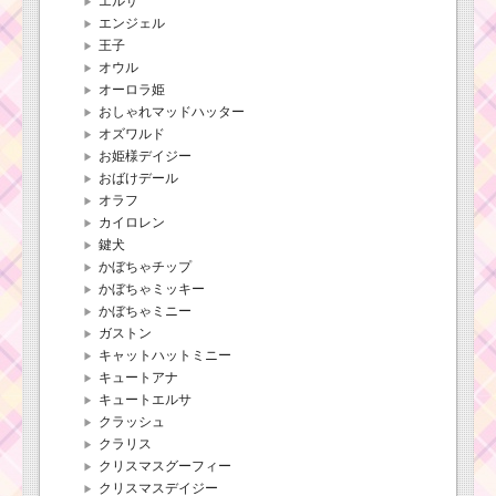
エルサ
エンジェル
王子
オウル
オーロラ姫
おしゃれマッドハッター
オズワルド
お姫様デイジー
おばけデール
オラフ
カイロレン
鍵犬
かぼちゃチップ
かぼちゃミッキー
かぼちゃミニー
ガストン
キャットハットミニー
キュートアナ
キュートエルサ
クラッシュ
クラリス
クリスマスグーフィー
クリスマスデイジー