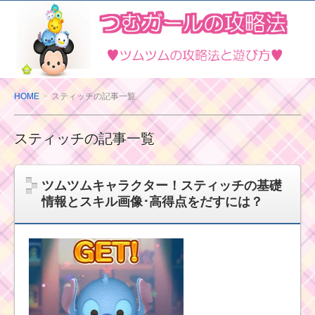
ツ
ム
ツ
ム
の
HOME
スティッチの記事一覧
攻
略
スティッチの記事一覧
法
と
遊
ツムツムキャラクター！スティッチの基礎
び
情報とスキル画像･高得点をだすには？
方