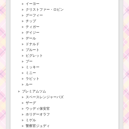
イーヨー
クリストファー・ロビン
グーフィー
チップ
ティガー
デイジー
デール
ドナルド
プルート
ピグレット
プー
ミッキー
ミニー
ラビット
ルー
プレミアムツム
スペースレンジャーバズ
ザーグ
ウッディ保安官
ホリデーオラフ
ミゲル
警察官ジュディ