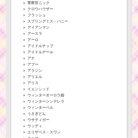
警察官ニック
クロウハウザー
フラッシュ
スプリングミス・バニー
アイアンマン
アースラ
アーロ
アイドルチップ
アイドルデール
アナ
アブー
アラジン
アリエル
アリス
イェンシッド
ウィンターオーロラ姫
ウィンターシンデレラ
ウィンターベル
うさぎどん
ウサティガー
ウッディ
エリザベス・スワン