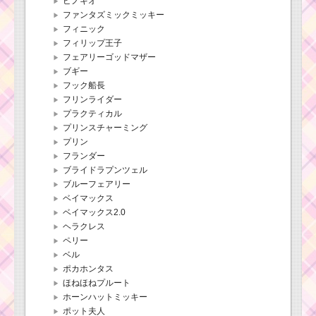
ピノキオ
ファンタズミックミッキー
フィニック
フィリップ王子
フェアリーゴッドマザー
ブギー
フック船長
フリンライダー
プラクティカル
プリンスチャーミング
プリン
フランダー
ブライドラプンツェル
ブルーフェアリー
ベイマックス
ベイマックス2.0
ヘラクレス
ペリー
ベル
ポカホンタス
ほねほねプルート
ホーンハットミッキー
ポット夫人