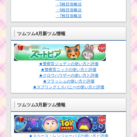
ツムツム！マウイの
ングの基礎情報とスキ
・5枚目攻略法
使い方とスキル動画｜3
ル画像･高得点をだすに
・6枚目攻略法
つのスキルが発動され
は？
・7枚目攻略法
る
ツムツム4月新ツム情報
ツムツムキャラ
ツムツム！ミニ
クター！BB-8の
ー姫の使い方と
基礎情報とスキ
スキル動画｜ツ
ル画像･高得点を
ム変化系で初心
だすには？
者向け
★警察官ジュディの使い方と評価
★警察官ニックの使い方と評価
ツムツムキャラクタ
★クロウハウザーの使い方と評価
ー！白雪姫の基礎情報
★フラッシュの使い方と評価
ツ
とスキル画像･高得点を
ム
★スプリングミスバニーの使い方と評価
だすには？
ツ
ム
キ
ツムツム3月新ツム情報
ャ
ツムツムキャラ
ラ
クター！バンビ
ク
の基礎情報とス
タ
キル画像･高得点
ー！メーターの基礎情
をだすには？
報とスキル画像･高得点
をだすには？
★スペース・レンジャーバズの使い方と評価