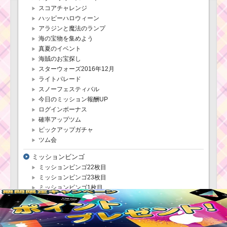
スコアチャレンジ
ツムツムキャラ
ハッピーハロウィーン
クター！エンジ
アラジンと魔法のランプ
ェルの基礎情報
海の宝物を集めよう
とスキル画像･高
真夏のイベント
得点をだすに
は？
海賊のお宝探し
スターウォーズ2016年12月
ライトパレード
スノーフェスティバル
ツムツムキャラクタ
ー！クリスマスミッキ
今日のミッション報酬UP
ーの基礎情報とスキル
ログインボーナス
画像･高得点をだすに
確率アップツム
は？
ピックアップガチャ
ツム会
ツムツムキャラ
ミッションビンゴ
クター！クラリ
ミッションビンゴ22枚目
スの基礎情報と
ミッションビンゴ23枚目
スキル画像･高得
ミッションビンゴ1枚目
点をだすには？
ミッションビンゴ2枚目
ミッションビンゴ3枚目
ミッションビンゴ4枚目