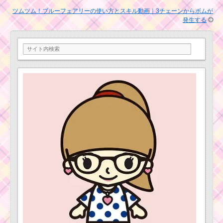
ツムツムキャラクタ
ツムツム！ブルーフェアリーの使い方とスキル動画｜3チェーンからボムが
ー！R2D2の基礎情報
発生する
とスキル画像･高得点を
ツムキャラ！クリス
だすには？
トファー・ロビンのス
キルを動画で確認！高
得点派？コイン派？
ツムツム！ピー
ターパンの使い
ツムツム！マッドハ
方とスキル動画
ッターの使い方とスキ
｜縦ライン状に
ル動画 高得点を出すコ
ツムを消す
ツ
ツムツム！フィ
ツムツム！ポット夫人
リップ王子の使
の使い方とスキル動画
い方とスキル動
｜マイツムでロングチ
画｜スキル1で20
ェーン
個前後消せるス
キル
ツムツムキャラ
ツムツムキャラクタ
クター！かぼち
ー！スクランプの基礎
ゃチップの基礎