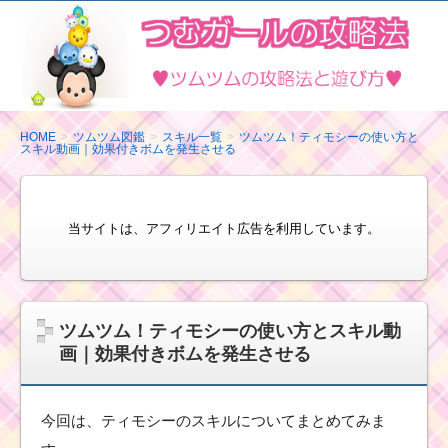
ツ
ム
ツ
ム
の
HOME
ツムツム図鑑
スキル一覧
ツムツム！ティモシーの使い方と
スキル動画｜効果付きボムを発生させる
攻
略
法
当サイトは、アフィリエイト広告を利用しています。
と
遊
び
方
ツムツム！ティモシーの使い方とスキル動
画｜効果付きボムを発生させる
今回は、ティモシーのスキルについてまとめてみま