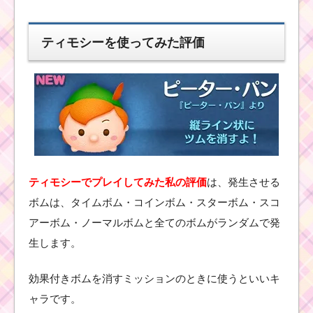
ティモシーを使ってみた評価
ツ
ム
ツ
ム
！
ク
ル
エ
ラ
の使い方とスキル動画
高得点を出すコツ
ティモシーでプレイしてみた私の評価
は、発生させる
ボムは、タイムボム・コインボム・スターボム・スコ
ツムツム！ベイマック
アーボム・ノーマルボムと全てのボムがランダムで発
ス2.0の使い方とスキル
生します。
動画 高得点を出すコツ
効果付きボムを消すミッションのときに使うといいキ
ツムツム！ブル
ャラです。
ーフェアリーの