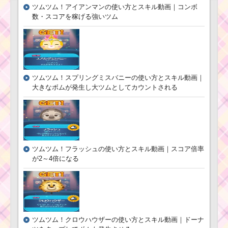
の使い方とスキ
ツムツム！アイアンマンの使い方とスキル動画｜コンボ
ル動画｜コイン
数・スコアを稼げる強いツム
もスコアも稼げ
る？
ツムツム！ハッピー
ラプンツェルの使い方
とスキル動画｜強力な
ツムツム！スプリングミスバニーの使い方とスキル動画｜
スキルで高得点を狙え
大きなボムが発生し大ツムとしてカウントされる
る
ツムツム！ジャ
ック・スパロウ
の使い方とスキ
ル動画 高得点を
ツムツム！フラッシュの使い方とスキル動画｜スコア倍率
出すコツ
が2～4倍になる
ツムツム！クロウハウザーの使い方とスキル動画｜ドーナ