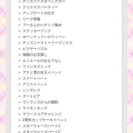
ーの使い方とス
ディズニースターシアター
キル動画｜大き
クリスマスパーティー
なボムが発生し
アップデートの仕方
大ツムとしてカ
リーク情報
ウントされる
プーさんのハチミツ集め
ステッカーブック
ホーンテッドハロウィーン
ツムツムキャラクタ
ディズニーストーリーブックス
ー！ミスバニーの基礎
情報とスキル画像･高得
ピクサーパズル
点をだすには？
海賊のお宝探し
ルミエールのおもてなし
ファンタズミック
ツムツムキャラ
アナと雪の女王イベント
クター！ピノキ
スイートハート
オの基礎情報と
アリスイベント
スキル画像･高得
シンデレラ
点をだすには？
ズートピア
ヴィランズからの挑戦
ライオンキング
ツムツム！パッチの
マリースコアチャレンジ
使い方とスキル動画｜
コンボ数を稼げる横ラ
2周年カップケーキイベント
イン状スキル
スターウォーズパート1
スターウォーズパート2