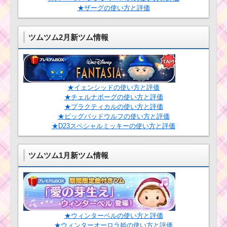
★ザーグの使い方と評価
ツムツム2月新ツム情報
ツムツムキャラクタ
ー！ピノキオの基礎情
報とスキル画像･高得点
をだすには？
ツムツム！デイヴ
★イェンシッドの使い方と評価
ィ・ジョーンズの使い
★チェルナボーグの使い方と評価
方とスキル動画 高得点
ツムツム！メグ
★プラクティカルの使い方と評価
を出すコツ
の使い方とスキ
★ビッグバッドウルフの使い方と評価
ル動画｜逆T字の
★D23スペシャルミッキーの使い方と評価
スキルは下のボ
ムに注意
ツムツムキャラクタ
ー！レイア姫の基礎情
ツムツム1月新ツム情報
報とスキル画像･高得点
をだすには？
ツ
ム
ツ
ツムツムキャラ
ム
クター！ナラの
キ
基礎情報とスキ
★ウィンターベルの使い方と評価
ャ
ル画像･高得点を
ラ
★ウィンターオーロラ姫の使い方と評価