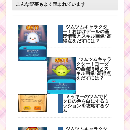
ム
こんな記事もよく読まれています
ツ
ム
！
デ
ー
ツムツムキャラクタ
ル
ー！おばけデールの基
の
礎情報とスキル画像･高
基礎情報！スキル画像･
得点をだすには？
高得点･コインを稼ぐに
は？
ツムツムキャラ
クター！ヨーダ
の基礎情報とス
ツムツムキャラクタ
キル画像･高得点
ー！イーヨーのスキル
をだすには？
画像、高得点･コインの
稼ぎ方と使い方
ミッキーのツムでド
クロの色を白にするミ
ッションを攻略するツ
ツムツム！ハロ
ム
ウィンソラの使
い方とスキル動
画｜タップ式で
消去範囲が広い
ツムツムキャラクタ