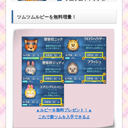
ー！オラフの基礎情報
とスキル画像･高得点を
だすには？
ツムツムルビーを無料増量！
ツ
ム
ツ
消去系スキルの
ム
ツムで1プレイに
！
5回フィーバーす
王
るミッションを
子
攻略するツム
の
使い方とスキル動画｜
タイムボム＆ロングチ
ェーン狙い
ツムツム7月海賊のお
宝探しイベント3枚目の
ミッション内容と攻略
ツムツムキャラクタ
ー！マックィーンの基
ツムツムキャラクタ
礎情報とスキル画像･高
ー！マリーの基礎情報
得点をだすには？
とスキル画像･高得点を
だすには？
▲ルビーを無料プレゼント！▲
これで新ツムを入手できるよ
ツムツム！クル
ツムツムキャラ