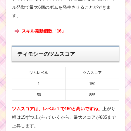
ル発動で最大6個のボムを発生させることができま
ほ
す。
っ
ぺ
が
スキル発動個数「16」
赤
いツムで8回フィーバー
するミッションを攻略
するツム
ティモシーのツムスコア
ツムツム！ウィンター
ツムレベル
ツムスコア
オーロラ姫の使い方と
スキル動画｜周りのツ
ムも巻き込みながら消
1
150
す
50
885
ツムスコアは、レベル１で150と高いですね。
上がり
ツムツム！ホリ
デーマリーの使
幅は15ずつ上がっていくから、最大スコアが885まで
い方とスキル動
画｜なぞって消
上昇します。
せるボムが発生