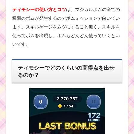
使い方とスキル
動画｜3チェーン
ティモシーの使い方とコツ
は、マジカルボムの全ての
からボムが発生
する
種類のボムが発生するのでボムミッションで向いてい
ます。スキルゲージをムダにすること無く、スキルを
使ってボムを出現し、ボムもどんどん使っていくとい
ツムツムキャラクタ
いです。
ー！アラジンの基礎情
報とスキル画像･高得点
をだすには？
ティモシーでどのくらいの高得点を出せ
るのか？
ツムツム！ごき
げんプーの使い
方とスキル動画
｜可愛さと消去
数バツグン
ツ
ム
ツ