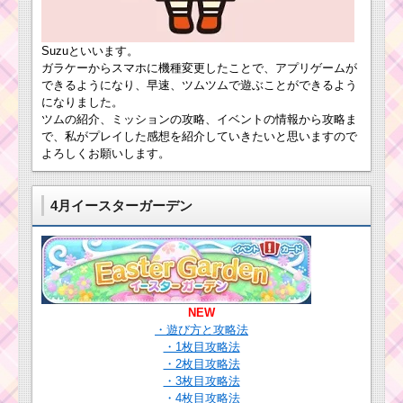
情報とスキル画像･高得
情報とスキル画
点をだすには？
像･高得点をだす
には？
Suzuといいます。
ガラケーからスマホに機種変更したことで、アプリゲームが
ツムツム！ごき
できるようになり、早速、ツムツムで遊ぶことができるよう
げんプーの使い
になりました。
方とスキル動画
ツムツムキャラクタ
ツムの紹介、ミッションの攻略、イベントの情報から攻略ま
｜可愛さと消去
ー！クリスマスデイジ
で、私がプレイした感想を紹介していきたいと思いますので
数バツグン
ーの基礎情報とスキル
よろしくお願いします。
画像･高得点をだすに
は？
4月イースターガーデン
ツムツムキャラ
クター！シンデ
レラの基礎情報
とスキル画像･高
得点をだすに
ツムツム！ルミエー
は？
NEW
ルの使い方とスキル動
・遊び方と攻略法
画｜初心者向きで使い
・1枚目攻略法
やすい
・2枚目攻略法
・3枚目攻略法
ツムツムキャラクタ
・4枚目攻略法
ー！プリンスチャーミ