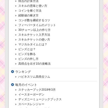
ムが2個出現
得点の計算方法
スキルの意味と使い方
コインを稼ぐ方法
経験値の稼ぎ方
ツムツムキャラクタ
ー！スカーの基礎情報
コンボ数を継続するコツ
とスキル画像･高得点を
フィーバータイムのメリット
だすには？
30チェーン以上の作り方
スキルチケット入手方法
スキルチケットの使い方
ツムツムキャラ
マジカルタイムとは？
クター！ダー
ピンズとは？
ス・ベイダーの
ピンズを飾る
基礎情報とスキ
ル画像･高得点を
ピンズの外し方
だすには？
高得点を出す10の攻略法
ランキング
ハピネスツム高得点ツム
ツムツム！ドリーの
使い方とスキル動画 高
毎月のイベント
得点を出すコツ
ステッカーブック2018年3月
イースターガーデン
ディズニーミュージックブックス
ツムツム！スプ
スペースレンジャー
リングミスバニ