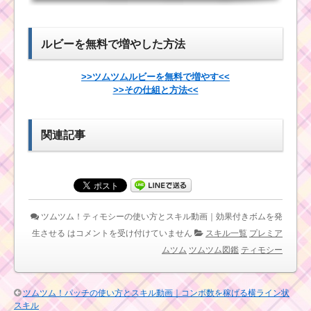
ーズラミレスの
クター！リトル
使い方とスキル
グリーンメンの
動画｜スキル1で
基礎情報とスキ
も半端ないスキ
ル画像･高得点を
ルビーを無料で増やした方法
ル威力
だすには？
>>ツムツムルビーを無料で増やす<<
>>その仕組と方法<<
ツムツム！ブギーの
ツムツム！さむがりピ
使い方とスキル動画｜
グレットの使い方とス
サイコロで消去数が大
キル動画｜コンボ数と
きく変化する
関連記事
タイムボムを稼げるキ
ャラ
ツムツム！ミニ
ー姫の使い方と
スキル動画｜ツ
ツムツムキャラ
ム変化系で初心
ツムツム！ティモシーの使い方とスキル動画｜効果付きボムを発
クター！ホーン
者向け
ハットミッキー
生させる は
コメントを受け付けていません
スキル一覧
プレミア
の基礎情報とス
ムツム
ツムツム図鑑
ティモシー
キル画像･高得点
をだすには？
ツムツム！パッチの使い方とスキル動画｜コンボ数を稼げる横ライン状
スキル