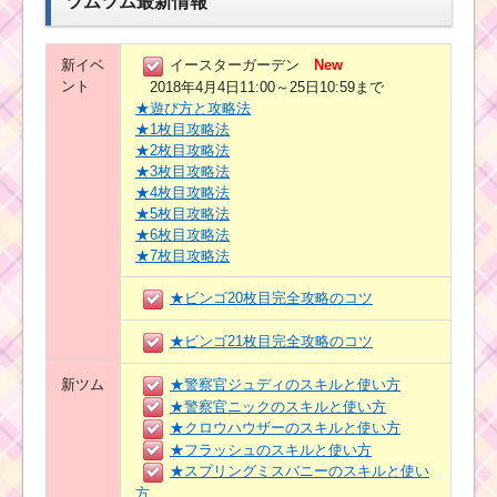
ツムツム最新情報
新イベ
イースターガーデン
New
ント
2018年4月4日11:00～25日10:59まで
★遊び方と攻略法
★1枚目攻略法
★2枚目攻略法
★3枚目攻略法
★4枚目攻略法
★5枚目攻略法
★6枚目攻略法
★7枚目攻略法
★ビンゴ20枚目完全攻略のコツ
★ビンゴ21枚目完全攻略のコツ
新ツム
★警察官ジュディのスキルと使い方
★警察官ニックのスキルと使い方
★クロウハウザーのスキルと使い方
★フラッシュのスキルと使い方
★スプリングミスバニーのスキルと使い
方