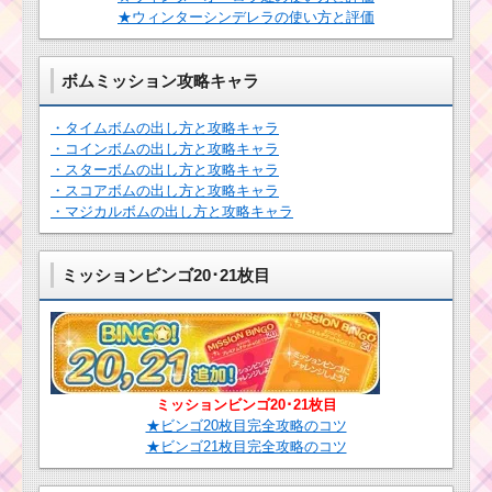
だすには？
ク
★ウィンターシンデレラの使い方と評価
タ
ー！ティガーの基礎情
報とスキル画像･高得点
ボムミッション攻略キャラ
をだすには？
・タイムボムの出し方と攻略キャラ
・コインボムの出し方と攻略キャラ
・スターボムの出し方と攻略キャラ
ツムツム！チェルナボ
ーグの使い方とスキル
・スコアボムの出し方と攻略キャラ
動画｜ボムを巻き込む
・マジカルボムの出し方と攻略キャラ
ツムツムキャラクタ
消去系スキル
ー！トリトン王の基礎
情報とスキル画像･高得
点をだすには？
ミッションビンゴ20･21枚目
ツムツムキャラ
クター！サプラ
ツムツム！ジェット
イズエルサの基
パックエイリアンの使
礎情報とスキル
い方とスキル動画｜連
画像･高得点をだ
続スキル発動できるキ
すには？
ミッションビンゴ20･21枚目
ャラ
★ビンゴ20枚目完全攻略のコツ
★ビンゴ21枚目完全攻略のコツ
ツムツム！マキシマ
ツムツム！ハートの女