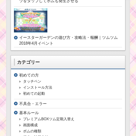
ツをタップしてボムも発生させる
ツムツム！ウィンタ
ーシンデレラの使い方
とスキル動画｜対角線
上にフリックしてツム
消去数を増やす
イースターガーデンの遊び方・攻略法・報酬｜ツムツム
2018年4月イベント
ツムツム7月海賊のお
宝探しイベント4枚目の
カテゴリー
ミッション内容と攻略
初めての方
タッチペン
ツムツム！ヒロの使
インストール方法
い方とスキル動画 高得
点を出すコツ
初めての起動
不具合・エラー
ツムツム！スペ
基本ルール
ースレンジャー
プレミアムBOXツム定期入替え
バズの使い方と
画面構成
スキル動画｜消
ボムの種類
去系と大きなツ