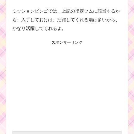
ツムツムキャラ
クター！カイロ
ミッションビンゴでは、上記の指定ツムに該当するか
レンの基礎情報
とスキル画像･高
ら、入手しておけば、活躍してくれる場は多いから、
得点をだすに
は？
かなり活躍してくれるよ。
スポンサーリンク
ツムツム！ウサティガ
ーの基礎情報！スキル
発動画像･高得点･コイ
ンを稼ぐには？
ツムツムキャラ
クター！ジャッ
クの基礎情報と
スキル画像･高得
点をだすには？
ツ