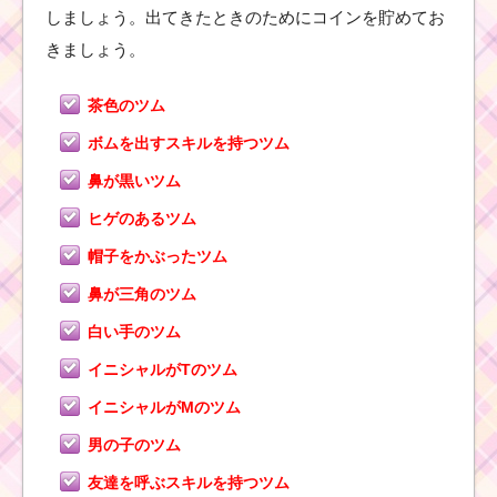
帽
しましょう。出てきたときのためにコインを貯めてお
子
を
きましょう。
か
ぶ
ったツムを100個・230
茶色のツム
個消すミッションを攻
略するツム
ボムを出すスキルを持つツム
鼻が黒いツム
ヒゲのあるツム
毛のはねたツムで1プレ
イでタイムボムを4個消
帽子をかぶったツム
すミッションを攻略す
るツム
鼻が三角のツム
白い手のツム
ツムツム！ガストンの
イニシャルがTのツム
使い方とスキル動画｜
特殊スキルで上級者向
イニシャルがMのツム
き
男の子のツム
友達を呼ぶスキルを持つツム