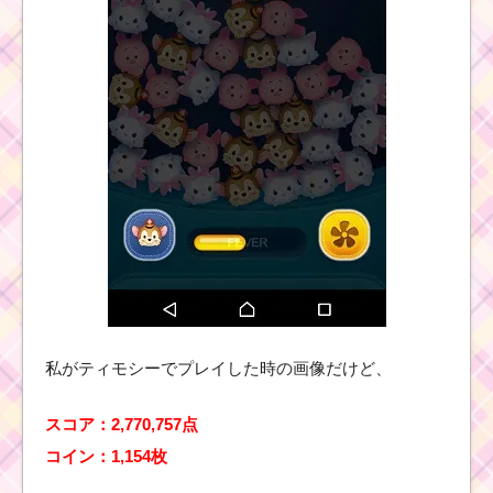
ム
キ
ャ
ラ
ク
タ
ー！ジェシーの基礎情
報とスキル画像･高得点
をだすには？
イニシャルがSのツム
で1プレイで13回スキ
ルを使うミッションを
攻略するキャラ
私がティモシーでプレイした時の画像だけど、
ツムツムキャラクタ
ー！バズライトイヤー
の基礎情報とスキル画
スコア：2,770,757点
像･高得点をだすには？
コイン：1,154枚