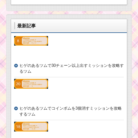
スの使い方とスキル動
王の使い方とスキル動
画｜発動個数が19→9
画 高得点を出すコツ
と減っていく
最新記事
ツムツム！クロ
ツムツムキャラ
ウハウザーの使
クター！おばけ
い方とスキル動
デールの基礎情
画｜ドーナツを
報とスキル画像･
タップしてボム
高得点をだすに
も発生させる
は？
ヒゲのあるツムで30チェーン以上出すミッションを攻略す
るツム
ツムツム！アイドル
チップの使い方とスキ
ル動画｜フィーバー始
まりと消去系スキルの2
段階
ヒゲのあるツムでコインボムを3個消すミッションを攻略
するツム
ツムツム！蒸気
船ミッキーの使
い方とスキル動
画 高得点を出す
コツ