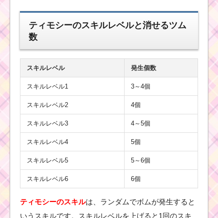
ティモシーのスキルレベルと消せるツム
数
ツムツムキャラ
クター！マレフ
ィセントドラゴ
ンの基礎情報と
スキル画像･高得
スキルレベル
発生個数
点をだすには？
スキルレベル1
3～4個
スキルレベル2
4個
ツムツム！ジャファー
の使い方とスキル動画
スキルレベル3
4～5個
高得点を出すコツ
スキルレベル4
5個
スキルレベル5
5～6個
ツムツム！リク
の使い方とスキ
スキルレベル6
6個
ル動画｜初心者
が使いやすく高
得点を狙える
ティモシーのスキル
は、ランダムでボムが発生すると
いうスキルです。スキルレベルを上げると1回のスキ