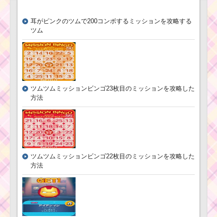
耳がピンクのツムで200コンボするミッションを攻略する
ツムツムキャラクタ
ツム
ー！バースデーアナの
基礎情報とスキル画像･
高得点をだすには？
ツムツムキャラ
クター！オーロ
ツムツムミッションビンゴ23枚目のミッションを攻略した
ラ姫の基礎情報
方法
とスキル画像･高
得点をだすに
は？
ツムツム！ハロウィ
ツムツムミッションビンゴ22枚目のミッションを攻略した
ンソラの使い方とスキ
ル動画｜タップ式で消
方法
去範囲が広い
ツムツム！ねじ
ねじグーフィー