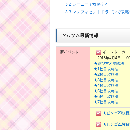
3.2
ジーニーで攻略する
3.3
マレフィセントドラゴンで攻略
ツムツム最新情報
新イベント
イースターガー
2018年4月4日11:0
★遊び方と攻略法
★1枚目攻略法
★2枚目攻略法
★3枚目攻略法
★4枚目攻略法
★5枚目攻略法
★6枚目攻略法
★7枚目攻略法
★ビンゴ20枚
★ビンゴ21枚