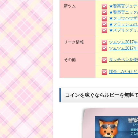
新ツム
★警察官ジュデ
★警察官ニック
★クロウハウザ
★フラッシュの
★スプリングミ
リーク情報
ツムツム2017
ツムツム2017
その他
タッチペンを使
課金しないけど
コインを稼ぐならルビーを無料