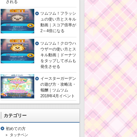
される
ツムツム！フラッシ
ュの使い方とスキル
動画｜スコア倍率が
2～4倍になる
ツムツム！クロウハ
ウザーの使い方とス
キル動画｜ドーナツ
をタップしてボムも
発生させる
イースターガーデン
の遊び方・攻略法・
報酬｜ツムツム
2018年4月イベント
カテゴリー
初めての方
タッチペン