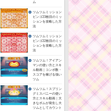
ム
ツムツムミッション
ビンゴ23枚目のミッ
ションを攻略した方
法
ツムツムミッション
ビンゴ22枚目のミッ
ションを攻略した方
法
ツムツム！アイアン
マンの使い方とスキ
ル動画｜コンボ数・
スコアを稼げる強い
ツム
ツムツム！スプリン
グミスバニーの使い
方とスキル動画｜大
きなボムが発生し大
ツムとしてカウント