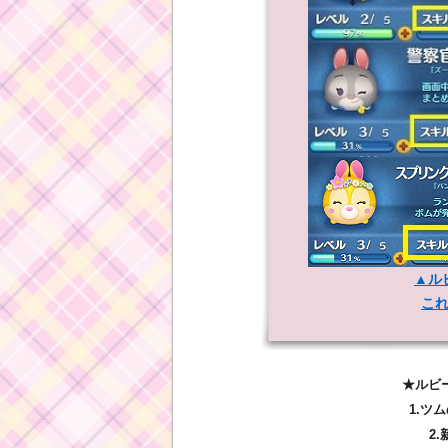
▲ル
こ
★ルビ
1.ツ
2