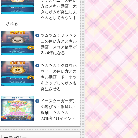
グミスバニーの使い
方とスキル動画｜大
きなボムが発生し大
ツムとしてカウント
される
ツムツム！フラッシ
ュの使い方とスキル
動画｜スコア倍率が
2～4倍になる
ツムツム！クロウハ
ウザーの使い方とス
キル動画｜ドーナツ
をタップしてボムも
発生させる
イースターガーデン
の遊び方・攻略法・
報酬｜ツムツム
2018年4月イベント