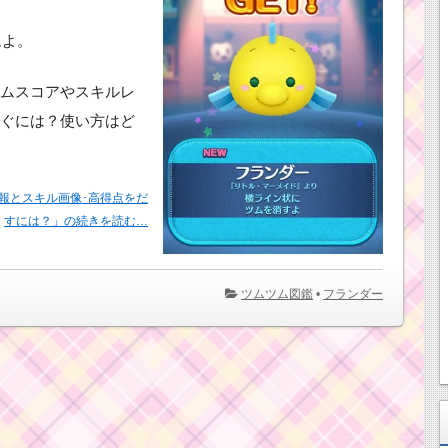
ムよ。
ムスコアやスキルレ
ぐには？使い方はど
報とスキル画像･高得点をだ
すには？」の続きを読む…
ツムツム図鑑
•
フランダー