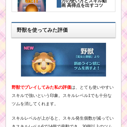
カの使い方とスキル動
画 高得点を出すコツ
ツムツムのスコ
野獣を使ってみた評価
アチャレンジ！
ベル・ロマンス
ベルで高得点を
取るには？
ほ
っ
ぺ
が
赤
野獣でプレイしてみた私の評価
は、とても使いやすい
いツムで8回フィーバー
スキルで強いという印象。スキルレベル1でも十分な
するミッションを攻略
するツム
ツムを消してくれます。
スキルレベルが上がると、スキル発生個数が減ってい
ツムツム！キュートエ
きスキルレベル6で14個で発動でき、30個以上のツム