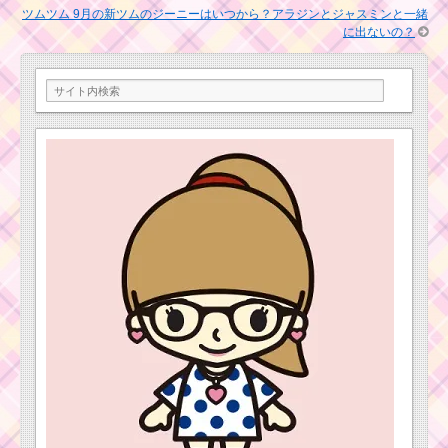
ム
ションを攻略するツム
ツムツム 9月の新ツムのジーニーはいつから？アラジンとジャスミンと一緒
！
に出ないの？
ブ
ル
ー
ツムツム！3月うさぎ
フ
の使い方とスキル動画
ェアリーの使い方とス
高得点を出すコツ
キル動画｜3チェーンか
らボムが発生する
ツムツムキャラ
クター！パスカ
ルの基礎情報と
ツムツム！イェンシッ
スキル画像･高得
ドの使い方とスキル動
点をだすには？
画｜ボムの消去範囲が2
倍
ツムツム！鍵犬の使
い方とスキル動画｜毎
回異なる1つのキャラを
ツムツム！ビッ
消す
グバッドウルフ
の使い方とスキ
ル動画｜ボムを
巻き込む右端消
ツムツム！アリ
去系スキル
エルの基礎情
報！スキル発動