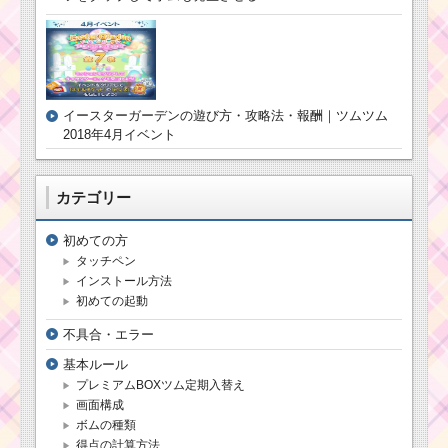
ツムツムキャラ
ツムツム！ニモの使
クター！ジャッ
い方とスキル動画 高得
クの基礎情報と
点を出すコツ
スキル画像･高得
点をだすには？
イースターガーデンの遊び方・攻略法・報酬｜ツムツム
2018年4月イベント
ツムツム7月海
賊のお宝探しイ
ベント4枚目のミ
ツ
ッション内容と攻略
ム
カテゴリー
ツ
ム
初めての方
キ
ツムツム！クルエラ
ャ
タッチペン
の使い方とスキル動画
ラ
高得点を出すコツ
インストール方法
ク
初めての起動
タ
ー！スヴェンの基礎情
不具合・エラー
報とスキル画像･高得点
ツムツムキャラ
をだすには？
クター！クラリ
基本ルール
スの基礎情報と
プレミアムBOXツム定期入替え
スキル画像･高得
画面構成
点をだすには？
ボムの種類
得点の計算方法