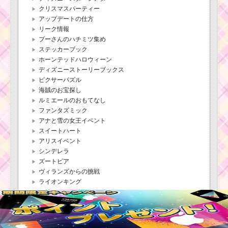
クリスマスパーティー
アップデートの仕方
ツムツムキャラクタ
リーク情報
ー！ホーンハットミッ
プーさんのハチミツ集め
キーの基礎情報とスキ
ステッカーブック
ル画像･高得点をだすに
ホーンテッドハロウィーン
は？
ディズニーストーリーブックス
ピクサーパズル
海賊のお宝探し
ツムツムキャラクタ
ルミエールのおもてなし
ー！バースデーアナの
基礎情報とスキル画像･
ファンタズミック
高得点をだすには？
アナと雪の女王イベント
スイートハート
アリスイベント
ツムツムキャラ
シンデレラ
クター！ダー
ズートピア
ス・ベイダーの
ヴィランズからの挑戦
基礎情報とスキ
ライオンキング
ル画像･高得点を
だすには？
マリースコアチャレンジ
2周年カップケーキイベント
スターウォーズパート1
スターウォーズパート2
ツムツム！ハッピー