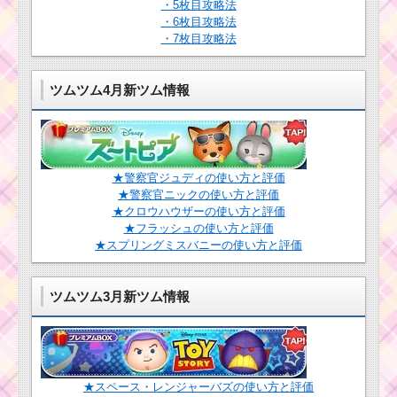
・5枚目攻略法
ツムツムキャラ
・6枚目攻略法
クター！マック
・7枚目攻略法
ィーンの基礎情
ツムツム！アブーの
報とスキル画像･
基礎情報！スキル発動
高得点をだすに
画像･高得点･コインを
は？
ツムツム4月新ツム情報
稼ぐには？
ツムツム！パレ
ツムツムキャラクタ
ードティンクの
ー！アリスの基礎情報
★警察官ジュディの使い方と評価
使い方とスキル
とスキル画像･高得点を
動画 高得点を出
★警察官ニックの使い方と評価
だすには？
すコツ
★クロウハウザーの使い方と評価
★フラッシュの使い方と評価
★スプリングミスバニーの使い方と評価
ツムツムキャラ
クター！ザズー
ツムツム3月新ツム情報
の基礎情報とス
キル画像･高得点
をだすには？
ツムツムキャラクタ
★スペース・レンジャーバズの使い方と評価
ー！オズワルドの基礎