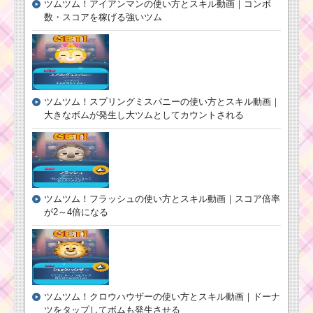
4倍になる
ツムツム！アイアンマンの使い方とスキル動画｜コンボ
スキル画像･高得点をだ
すには？
数・スコアを稼げる強いツム
ツ
ツムツム！さむ
ム
がりピグレット
ツ
の使い方とスキ
ム
ル動画｜コンボ
キ
ツムツム！スプリングミスバニーの使い方とスキル動画｜
数とタイムボム
ャ
大きなボムが発生し大ツムとしてカウントされる
を稼げるキャラ
ラ
ク
タ
ー
ツムツムキャラクタ
！クリスマスプルート
ー！ウッディの基礎情
の基礎情報とスキル画
報とスキル画像･高得点
像･高得点をだすには？
をだすには？
ツムツム！フラッシュの使い方とスキル動画｜スコア倍率
が2～4倍になる
ツムツム！パン
ツムツム！パイレーツ
プキンキングの
クラリスの使い方とス
使い方とスキル
キル動画｜コンボ数を
動画｜スキルが
稼ぐスキル
強力で強いけど
ツムツム！クロウハウザーの使い方とスキル動画｜ドーナ
発動個数が多い
ツをタップしてボムも発生させる