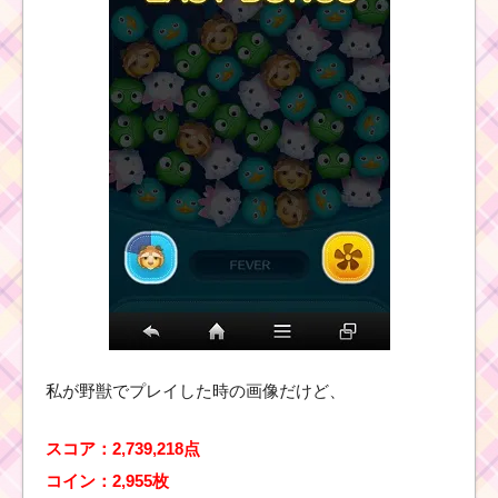
キ
ャ
ラ
ク
タ
ー！トリトン王の基礎
情報とスキル画像･高得
点をだすには？
ツムツムキャラクタ
ー！シンデレラの基礎
情報とスキル画像･高得
点をだすには？
ツムツムキャラ
クター！白雪姫
私が野獣でプレイした時の画像だけど、
の基礎情報とス
キル画像･高得点
をだすには？
スコア：2,739,218点
コイン：2,955枚