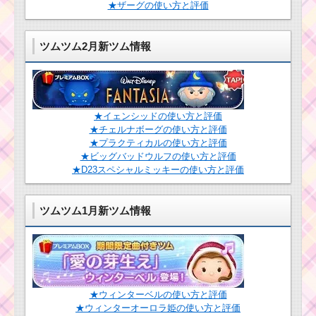
ツ
★ザーグの使い方と評価
情報とスキル画像･高得
ム
点をだすには？
ツ
ム
ツムツム2月新ツム情報
！
ホ
ツムツムキャラクタ
リ
ー！とんすけの基礎情
デ
報とスキル画像･高得点
ー
をだすには？
ベイマックスの使い方
とスキル動画｜チェー
★イェンシッドの使い方と評価
ン数が2倍になる
★チェルナボーグの使い方と評価
ツムツムキャラ
★プラクティカルの使い方と評価
クター！ベイマ
★ビッグバッドウルフの使い方と評価
ックスの基礎情
★D23スペシャルミッキーの使い方と評価
報とスキル画像･
ツムツムキャラクタ
高得点をだすに
ー！ティガーの基礎情
は？
報とスキル画像･高得点
ツムツム1月新ツム情報
をだすには？
ツムツム！ウッディ
保安官の使い方とスキ
ル動画｜縦ライン状の
ツムツム！ジェ
スキルを左右に動かせ
ダイルークの使
る
い方とスキル動
★ウィンターベルの使い方と評価
画 高得点を出す
★ウィンターオーロラ姫の使い方と評価