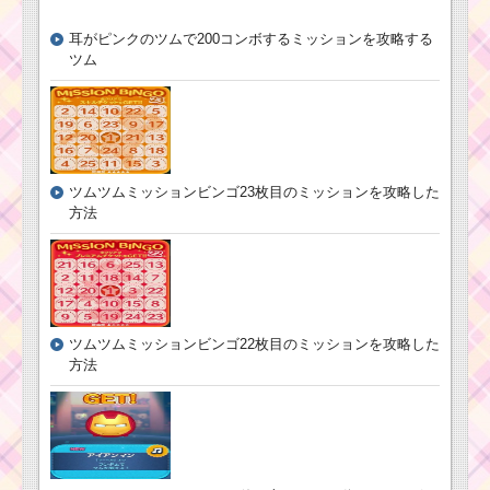
ツ
ム
ツ
耳がピンクのツムで200コンボするミッションを攻略する
ム
ツム
ツムツム！ジェット
！
パックエイリアンの使
バ
い方とスキル動画｜連
ッ
続スキル発動できるキ
ト
ャラ
ハ
ットミニーの使い方と
スキル動画｜初心者向
ツムツムミッションビンゴ23枚目のミッションを攻略した
けコンボ数を稼げる
ツムツムキャラクタ
方法
ー！ザズーの基礎情報
とスキル画像･高得点を
だすには？
ツムツム！エリザベ
ス・スワンの使い方と
スキル動画 高得点を出
ツムツム！王子
すコツ
の使い方とスキ
ツムツムミッションビンゴ22枚目のミッションを攻略した
ル動画｜タイム
方法
ボム＆ロングチ
ェーン狙い
ツムツム！フラ
ッシュの使い方
とスキル動画｜
ツムツムキャラクタ
スコア倍率が2～
ー！ナラの基礎情報と