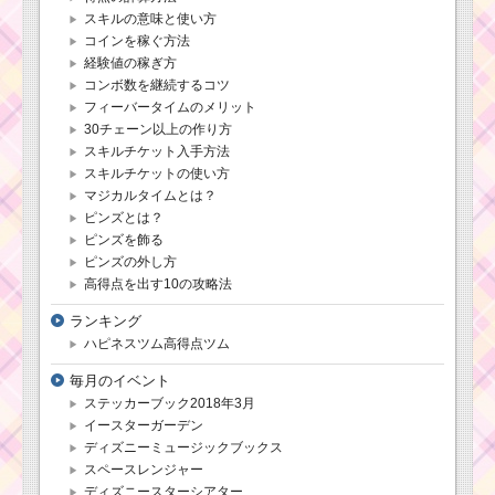
スキルの意味と使い方
コインを稼ぐ方法
経験値の稼ぎ方
コンボ数を継続するコツ
フィーバータイムのメリット
30チェーン以上の作り方
スキルチケット入手方法
ツムツム！メグの使
スキルチケットの使い方
い方とスキル動画｜逆
マジカルタイムとは？
T字のスキルは下のボ
ピンズとは？
ムに注意
ピンズを飾る
ピンズの外し方
高得点を出す10の攻略法
ツムツムキャラクタ
ー！マックスの基礎情
ランキング
報とスキル画像･高得点
をだすには？
ハピネスツム高得点ツム
毎月のイベント
ステッカーブック2018年3月
帽子をかぶった
イースターガーデン
ツムを100個・
ディズニーミュージックブックス
230個消すミッシ
ョンを攻略する
スペースレンジャー
ツム
ディズニースターシアター