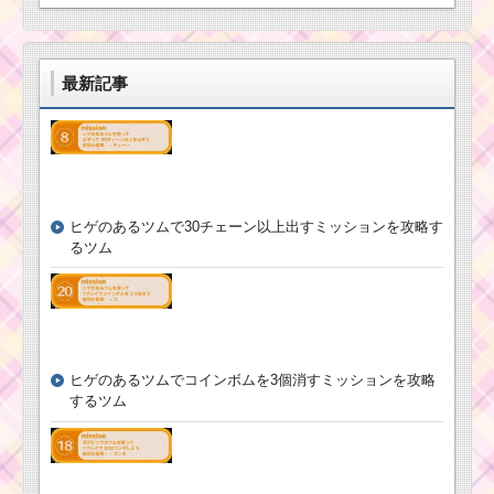
報とスキル画像･高得点
ツムツム！アイ
をだすには？
ドルチップの使
い方とスキル動
画｜フィーバー
最新記事
始まりと消去系
ツムツム！スプ
スキルの2段階
リングミスバニ
ーの使い方とス
キル動画｜大き
なボムが発生し
大ツムとしてカ
ツムツムキャラクタ
ウントされる
ー！レイの基礎情報と
ヒゲのあるツムで30チェーン以上出すミッションを攻略す
スキル画像･高得点をだ
るツム
すには？
ツムツムキャラクタ
ー！マックィーンの基
礎情報とスキル画像･高
得点をだすには？
ツムツム！エル
サの基礎情報！
スキル発動画像･
ヒゲのあるツムでコインボムを3個消すミッションを攻略
高得点･コインを
ツムキャラ！ク
するツム
稼ぐには？
リストファー・
ロビンのスキル
を動画で確認！
高得点派？コイ
ン派？