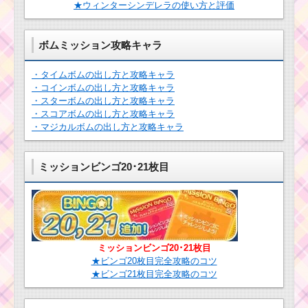
コツ
★ウィンターシンデレラの使い方と評価
ツムツムキャラ
クター！ランド
ールの基礎情報
ボムミッション攻略キャラ
とスキル画像･高
ツ
得点をだすに
ム
は？
・タイムボムの出し方と攻略キャラ
ツ
・コインボムの出し方と攻略キャラ
ム
キ
・スターボムの出し方と攻略キャラ
ャ
・スコアボムの出し方と攻略キャラ
ツムツム！ワンダー
ラ
ランドアリスの使い方
・マジカルボムの出し方と攻略キャラ
ク
とスキル動画 高得点を
タ
出すコツ
ー！チェシャ猫の基礎
情報とスキル画像･高得
ミッションビンゴ20･21枚目
点をだすには？
ツムツム7月イ
ベント「海賊の
お宝探し」のキ
ャラクターボー
ツムツム！ロマンスベ
ナス値と有利な
ルの使い方とスキル動
キャラ
ミッションビンゴ20･21枚目
画｜ツム変化系の中で
★ビンゴ20枚目完全攻略のコツ
は強い
★ビンゴ21枚目完全攻略のコツ
ツムツムキャラクタ
ー！ジャックの基礎情