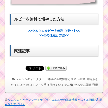
ー
白雪姫の使い方とスキ
ル動画｜スキル連打で
ツムツム！忍者
スコア・コインを稼ぐ
ドナルドの使い
方とスキル動画
ルビーを無料で増やした方法
｜消去系でボム
量産できる
>>ツムツムルビーを無料で増やす<<
ツムツムキャラクタ
ー！クリスマスミニー
>>その仕組と方法<<
の基礎情報とスキル画
ツムツム！ウサティ
像･高得点をだすには？
ガーの基礎情報！スキ
ル発動画像･高得点･コ
関連記事
インを稼ぐには？
ツムツムキャラ
クター！とんす
ツムツム！ドナ
けの基礎情報と
ルドの基礎情
スキル画像･高得
報！スキル使い
点をだすには？
ツムツムキャラクター！野獣の基礎情報とスキル画像･高得点を
方動画･高得点･
コインを稼ぐに
だすには？ は
コメントを受け付けていません
ツムツム図鑑
野獣
は？
ツ
ツムツムキャラクター！サプライズエルサの基礎情報とスキル画像･高得
ム
鼻が黒いツムでドク
点をだすには？
ツ
ロの色を白にするミッ