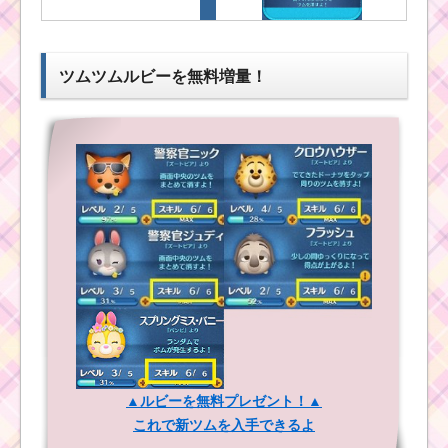
ツムツム！ホリデー
ドナルドの使い方とス
キル動画｜3箇所でまと
ツムツム！ホリデード
ツムツムルビーを無料増量！
めてツムを消す
ナルドの使い方とスキ
ル動画｜3箇所でまとめ
てツムを消す
ツムツムキャラクタ
ー！アナの基礎情報と
スキル画像･高得点をだ
すには？
ツムツム！ドリ
ーの使い方とス
キル動画 高得点
を出すコツ
ツムツム！ジェ
ダイルークの使
い方とスキル動
画 高得点を出す
コツ
ツ
ム
ツ
ム
ツムツムキャラクタ
！
ー！ラプンツェルの基
▲ルビーを無料プレゼント！▲
ハ
礎情報とスキル画像･高
ッ
これで新ツムを入手できるよ
得点をだすには？
ピ