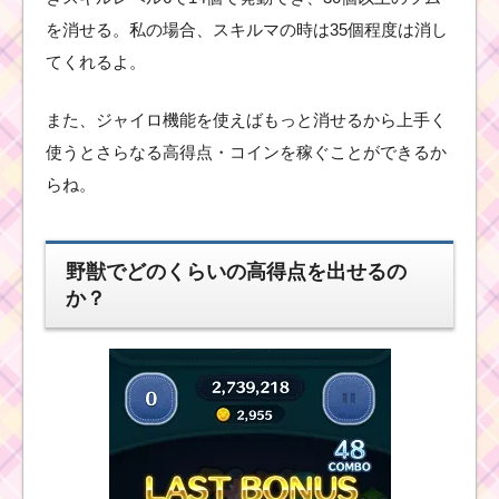
ルサの使い方とスキル
動画｜消去系と凍らせ
を消せる。私の場合、スキルマの時は35個程度は消し
る系の2段階
てくれるよ。
また、ジャイロ機能を使えばもっと消せるから上手く
ツムツムキャラクタ
ー！白うさぎの基礎情
使うとさらなる高得点・コインを稼ぐことができるか
報とスキル画像･高得点
をだすには？
らね。
ツムツム！おし
野獣でどのくらいの高得点を出せるの
ゃれマッドハッ
か？
ターの使い方と
スキル動画 高得
点を出すコツ
ツ
ム
ツ
ム