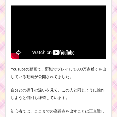
ツ
ム
ツ
ム
！
ス
ペ
ー
ス
レンジャーバズの使い
方とスキル動画｜消去
系と大きなツムが2個出
現
YouTubeの動画で、野獣でプレイして800万点近くを出
ツムツム7月イベント
している動画が公開されてました。
「海賊のお宝探し」の
キャラクターボーナス
値と有利なキャラ
自分との操作の違いを見て、この人と同じように操作
しようと何回も練習しています。
ツムツム！ティ
初心者では、ここまでの高得点を出すことは正直難し
モシーの使い方