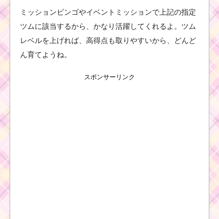
ミッションビンゴやイベントミッションで上記の指定
ツムツムキャラ
ツムに該当するから、かなり活躍してくれるよ。ツム
クター！オラフ
レベルを上げれば、高得点も取りやすいから、どんど
の基礎情報とス
キル画像･高得点
ん育てようね。
をだすには？
スポンサーリンク
ツ
ム
ツ
ム
！
ラ
ン
ピ
ー
の使い方とスキル動画
｜タイムボム量産型キ
ャラ