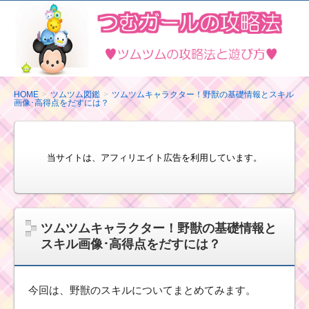
ツ
ム
ツ
ム
の
HOME
ツムツム図鑑
ツムツムキャラクター！野獣の基礎情報とスキル
画像･高得点をだすには？
攻
略
法
当サイトは、アフィリエイト広告を利用しています。
と
遊
び
方
ツムツムキャラクター！野獣の基礎情報と
スキル画像･高得点をだすには？
今回は、野獣のスキルについてまとめてみます。