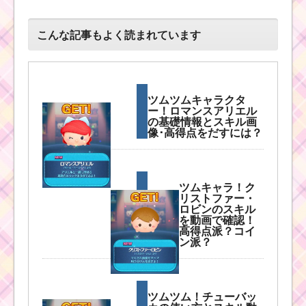
こんな記事もよく読まれています
ツムツムキャラクタ
ー！ロマンスアリエル
の基礎情報とスキル画
像･高得点をだすには？
ツムキャラ！ク
リストファー・
ロビンのスキル
を動画で確認！
高得点派？コイ
ン派？
ツムツム！チューバッ