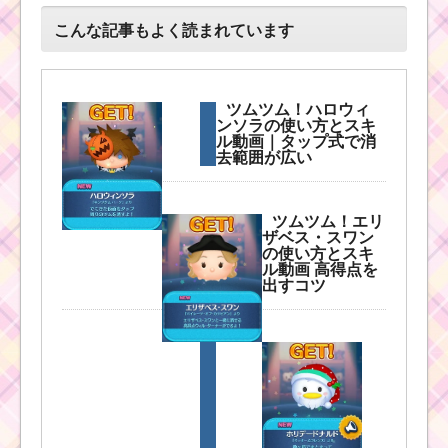
ツムツムキャラクタ
ー！ペリーの基礎情報
こんな記事もよく読まれています
とスキル画像･高得点を
だすには？
ツムツム！ハロウィ
ンソラの使い方とスキ
ツムツムキャラ
ル動画｜タップ式で消
クター！ルーク
去範囲が広い
の基礎情報とス
キル画像･高得点
をだすには？
ツムツム！エリ
ザベス・スワン
の使い方とスキ
ル動画 高得点を
ツ
出すコツ
ム
ツ
ム
！
ピ
ー
タ
ーパンの使い方とスキ
ル動画｜縦ライン状に
ツムを消す