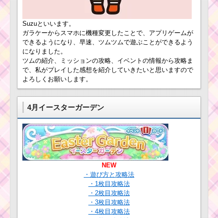
画像･高得点･コ
インを稼ぐに
は？
Suzuといいます。
ツムツムキャラクタ
ー！ヨーダの基礎情報
ガラケーからスマホに機種変更したことで、アプリゲームが
とスキル画像･高得点を
できるようになり、早速、ツムツムで遊ぶことができるよう
だすには？
になりました。
ツムツム！アイドル
デールの使い方とスキ
ツムの紹介、ミッションの攻略、イベントの情報から攻略ま
ル動画｜フィーバー始
で、私がプレイした感想を紹介していきたいと思いますので
まりと消去系スキルの2
よろしくお願いします。
段階
ツムツムキャラ
クター！カイロ
レンの基礎情報
4月イースターガーデン
とスキル画像･高
ツムツム！ハッピー
得点をだすに
ラプンツェルの使い方
は？
とスキル動画｜強力な
スキルで高得点を狙え
る
ツムツムキャラクタ
NEW
ー！ウッディの基礎情
・遊び方と攻略法
ツムツム！クル
報とスキル画像･高得点
・1枚目攻略法
ーズラミレスの
をだすには？
使い方とスキル
・2枚目攻略法
動画｜スキル1で
・3枚目攻略法
も半端ないスキ
・4枚目攻略法
ル威力