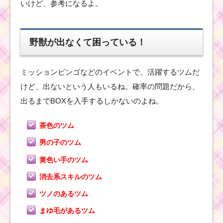
とスキル動画｜
いけど、参考になるよ。
効果付きボムを
発生させる
野獣が出なくて困っている！
ツ
ム
ミッションビンゴなどのイベントで、活躍するツムだ
ツ
ム
けど、出ないという人もいるね。確率の問題だから、
！
パ
出るまでBOXを入手するしかないのよね。
ッ
チ
の
茶色のツム
使い方とスキル動画｜
コンボ数を稼げる横ラ
男の子のツム
イン状スキル
黄色い手のツム
消去系スキルのツム
ツムツム！ガストンの
使い方とスキル動画｜
ツノのあるツム
特殊スキルで上級者向
き
まゆ毛があるツム