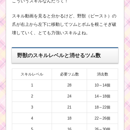
こういうスキルなんだって！
スキル動画を見ると分かるけど、野獣（ビースト）の
爪が右上から左下に移動してツムとボムを根こそぎ破
壊していく、とても力強いスキルよね。
野獣のスキルレベルと消せるツム数
スキルレベル
必要ツム数
消去数
1
28
10～14個
2
24
14～18個
3
21
18～22個
4
18
22～26個
5
16
26～30個