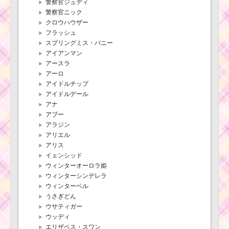
警察官ジュディ
警察官ニック
クロウハウザー
フラッシュ
スプリングミス・バニー
アイアンマン
アースラ
アーロ
アイドルチップ
アイドルデール
アナ
アブー
アラジン
アリエル
アリス
イェンシッド
ウィンターオーロラ姫
ウィンターシンデレラ
ウィンターベル
うさぎどん
ウサティガー
ウッディ
エリザベス・スワン