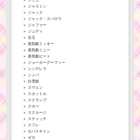
ジャスミン
ジャック
ジャック・スパロウ
ジャファー
ジュディ
女王
蒸気船ミッキー
蒸気船ミニー
蒸気船ピート
ジョーカーグーフィー
シンデレラ
シンバ
白雪姫
スヴェン
スカットル
スクランプ
スカー
スクルージ
スティッチ
スフレ
セバスチャン
ゼロ