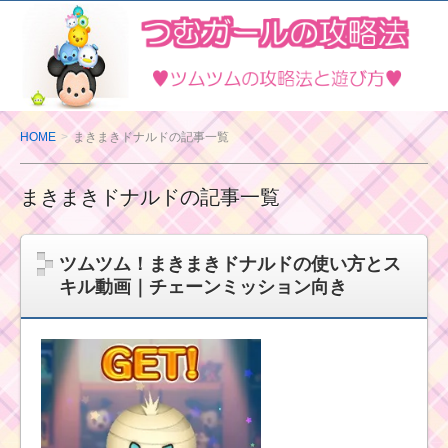
ツ
ム
ツ
ム
の
HOME
まきまきドナルドの記事一覧
攻
略
まきまきドナルドの記事一覧
法
と
遊
ツムツム！まきまきドナルドの使い方とス
び
キル動画｜チェーンミッション向き
方