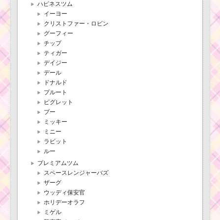
ハピネスツム
イーヨー
クリストファー・ロビン
グーフィー
チップ
ティガー
デイジー
デール
ドナルド
プルート
ピグレット
プー
ミッキー
ミニー
ラビット
ルー
プレミアムツム
スペースレンジャーバズ
ザーグ
ウッディ保安官
ホリデーオラフ
ミゲル