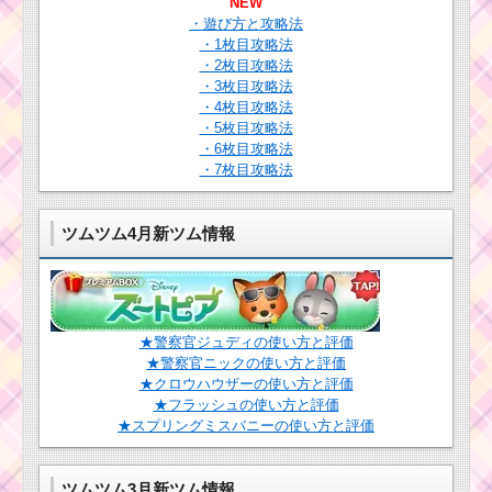
NEW
白い手のツムで
・遊び方と攻略法
スキルを25回使
うミッションを
・1枚目攻略法
攻略するツム
毛を結んだツムで4200
・2枚目攻略法
コインを効率よく稼ぐ
・3枚目攻略法
ためのツムはコレ
・4枚目攻略法
・5枚目攻略法
ツムツム新イベント5
月！ズートピアイベン
・6枚目攻略法
ト~ピースを集めてパズ
・7枚目攻略法
ルを完成させようの遊
び方・攻略法・報酬
ツムツム4月新ツム情報
ハートが出るスキル
を使って100コンボす
る方法
★警察官ジュディの使い方と評価
★警察官ニックの使い方と評価
ツムツム4月イベン
★クロウハウザーの使い方と評価
ト！イースターガーデ
★フラッシュの使い方と評価
ン2枚目のミッション内
★スプリングミスバニーの使い方と評価
容と攻略
ツムツム3月新ツム情報