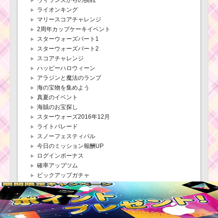
ライオンキング
マリースコアチャレンジ
2周年カップケーキイベント
スターウォーズパート1
スターウォーズパート2
スコアチャレンジ
ハッピーハロウィーン
アラジンと魔法のランプ
海の宝物を集めよう
真夏のイベント
海賊のお宝探し
スターウォーズ2016年12月
ライトパレード
スノーフェスティバル
今日のミッション報酬UP
ログインボーナス
確率アップツム
ピックアップガチャ
ツム会
ミッションビンゴ
ミッションビンゴ22枚目