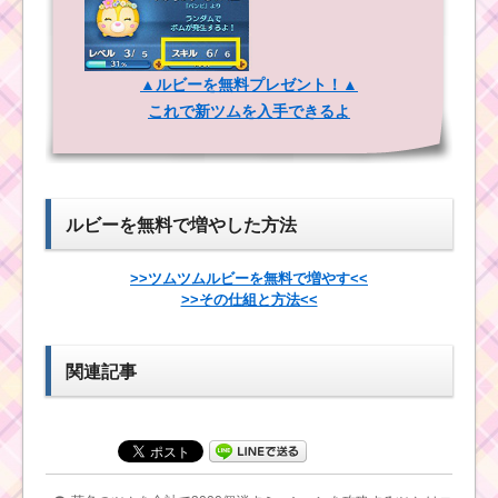
ョンを攻略する
消去系スキルを使っ
ツム
てツムを620個消すミ
ッションを攻略するツ
ム
▲ルビーを無料プレゼント！▲
これで新ツムを入手できるよ
ハロウィーンのツムで
500万点稼ぐミッショ
白目が見えるツムで
ンを攻略するツム
スキルを30回使うミッ
ションを攻略するツム
ルビーを無料で増やした方法
かぼちゃが出るスキル
ツムツム4月イベン
で1プレイでツムを510
ト！イースターガーデ
>>ツムツムルビーを無料で増やす<<
個消すミッションを攻
ン3枚目のミッション内
略するツム
>>その仕組と方法<<
容と攻略
関連記事
ツムツム3月第
ツムツム確率アップ
11弾ピックアッ
2016年3月！セレクト
プガチャ！アーロ・ピ
ツムはロマンスアリエ
ノキオ・ジミニー・マ
ル・ハチプー・ジーニ
ックス他が登場！
ー