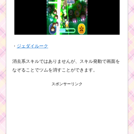
2周年記念カップ
ケーキイベント
を攻略するのに
おすすめのツム
初心者が簡単に12チェ
・
ジェダイルーク
ーンを作るコツは1種類
のみを残す
消去系スキルではありませんが、スキル発動で画面を
なぞることでツムを消すことができます。
ツムツムの耳が丸いツ
ムで1プレイでスキルを
スポンサーリンク
6回使うミッションを攻
略する
ツムツム5月ズートピア
イベントのクリア報
酬・プレイ回数・スペ
シャル画像