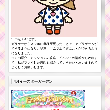
耳が丸いツムでスコ
アボムを合計9個消すミ
ッションを攻略するツ
ム
ツムツム確率ア
ップ2016年7
月！セレクトツ
ツムツム5月ルミエー
ムはマレフィセント・
ルのおもてなしイベン
サプライズエルサ・ア
ト2枚目のミッション内
ラジン
Suzuといいます。
容と攻略
ガラケーからスマホに機種変更したことで、アプリゲームが
できるようになり、早速、ツムツムで遊ぶことができるよう
になりました。
耳が丸いツムで
ツムツム8月イベントの
ツムの紹介、ミッションの攻略、イベントの情報から攻略ま
20チェーンする
第17弾ピックアップガ
で、私がプレイした感想を紹介していきたいと思いますので
ミッションを攻
チャ！スカットル・ア
よろしくお願いします。
略するツム
ブー・アリエルなどが
登場！
4月イースターガーデン
ツムツム1月イベン
ト！ディズニースター
シアター2枚目のミッシ
耳がとがったツムで
ョン内容と攻略
240コンボを出したピ
グレットの使い方とコ
ツ