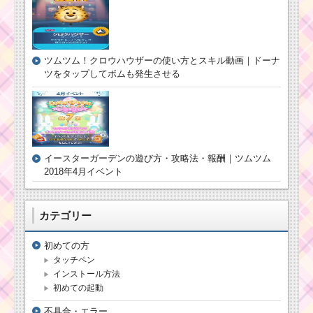
れの倍率はコ
レ！ツムツム9月
イベント
ツムツム！クロウハウザーの使い方とスキル動画｜ドーナ
ツムツム11月ステッ
ツをタップしてボムも発生させる
カーブック1枚目のミッ
ション内容と攻略
ツムツム 9月の
新ツムのジーニ
イースターガーデンの遊び方・攻略法・報酬｜ツムツム
ーはいつから？
2018年4月イベント
アラジンとジャ
スミンと一緒に
出ないの？
カテゴリー
ツムツム7月！アリス
初めての方
イベント5枚目のミッシ
タッチペン
ョンと報酬一覧のまと
め
インストール方法
初めての起動
不具合・エラー