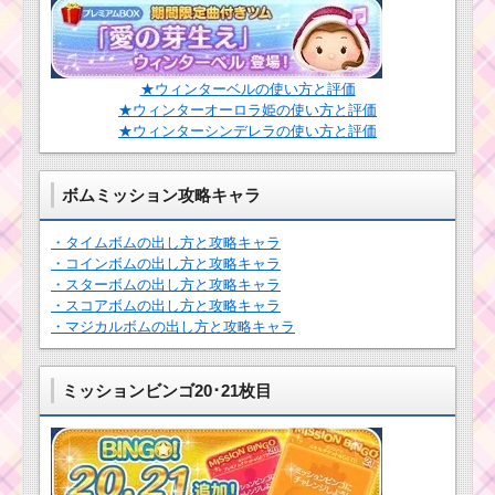
消したツムとクリアす
るためのコツ
★ウィンターベルの使い方と評価
黄色のツムでスキル
★ウィンターオーロラ姫の使い方と評価
を1プレイで17回使う
★ウィンターシンデレラの使い方と評価
ミッションを攻略する
ツム
ボムミッション攻略キャラ
ヒゲのあるツムで30
チェーン以上出すミッ
・タイムボムの出し方と攻略キャラ
ションを攻略するツム
・コインボムの出し方と攻略キャラ
・スターボムの出し方と攻略キャラ
・スコアボムの出し方と攻略キャラ
ツムツム11月プーさ
・マジカルボムの出し方と攻略キャラ
んのハチミツあつめ2枚
目のミッション内容と
攻略
ミッションビンゴ20･21枚目
第10弾ピックア
ップガチャはバ
レンタインデイジー・