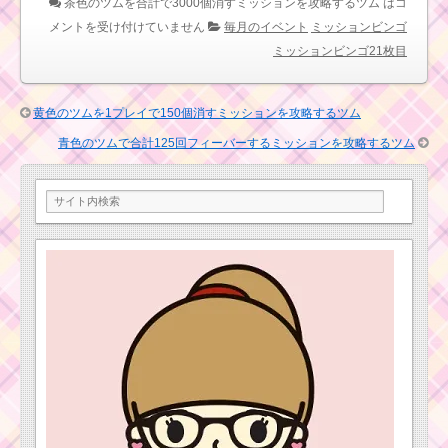
茶色のツムを合計で3000個消すミッションを攻略するツム は
コ
えりが見えるツムで
メントを受け付けていません
毎月のイベント
ミッションビンゴ
450万点稼ぐミッショ
ストームトルーパーミ
ミッションビンゴ21枚目
ンを攻略するツム
ッションの効率的な倒
し方とコイン報酬
黄色のツムを1プレイで150個消すミッションを攻略するツム
ツムツム10月最新ピ
ックアップガチャ第6弾
青色のツムで合計125回フィーバーするミッションを攻略するツム
にかぼちゃミッキー･ミ
友達を呼ぶスキ
ニー登場！全15体を紹
ルで40チェーン
介！
以上出すミッシ
ョンを攻略する
ツム
青色のツムで合計
1250万点稼ぐミッショ
ンを攻略するツム
1プレイで41チェーン･
39チェーンするミッシ
ョンを攻略するツム
耳がとがったツムで
240コンボを出したピ
グレットの使い方とコ
ツ
ツムツム7月！アリスイ
ベント4枚目のミッショ
ンと報酬一覧のまとめ