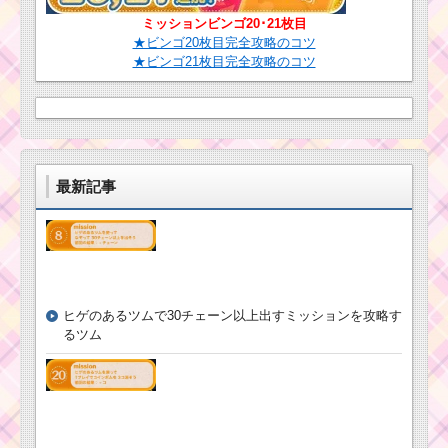
バレンタインミニーが
再登場！
ミッションビンゴ20･21枚目
★ビンゴ20枚目完全攻略のコツ
★ビンゴ21枚目完全攻略のコツ
「+Score」を合計3個
使うのにコインを使わ
ない方法
ツムツム7月！アリス
最新記事
イベント4枚目のミッシ
ョンと報酬一覧のまと
め
黄色のツムで28
チェーン以上出
ヒゲのあるツムで30チェーン以上出すミッションを攻略す
すミッションを
るツム
攻略するツム
ツムツム2017年10月
の新ツム・イベント予
想｜リーク情報などか