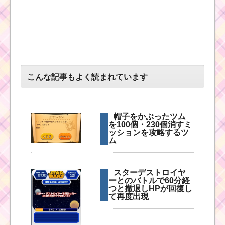
毛のはねたツム
で110コンボする
ミッションを攻
略するツム
こんな記事もよく読まれています
ツムツム！ハッピーハ
ロウィーンのキャンデ
ィパーティーは消した
帽子をかぶったツム
数がキャンディの数に
を100個・230個消すミ
なる！
ッションを攻略するツ
ム
ツムツムミッションビ
スターデストロイヤ
ンゴ1枚目！完全攻略法
ーとのバトルで60分経
を公開中！これで初心
つと撤退しHPが回復し
者もクリアできる
て再度出現