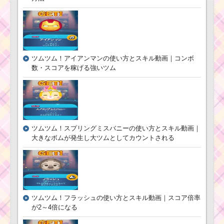
て50万点稼いだ
方法
ツムツム4月新ツムに
アースラ・女王・マレ
ツムツム！アイアンマンの使い方とスキル動画｜コンボ
フィセントドラゴンの3
体登場
数・スコアを稼げる強いツム
耳が丸いツムで50コ
ンボするミッションを
攻略する
ツムツム！スプリングミスバニーの使い方とスキル動画｜
大きなボムが発生し大ツムとしてカウントされる
ツムツム2016年5月の
リーク情報！新イベン
ト・ツム・ガチャなど
キャラクターボ
ツムツム！フラッシュの使い方とスキル動画｜スコア倍率
ーナス！アラジ
が2～4倍になる
ン･ジャスミン･
ジーニーそれぞ