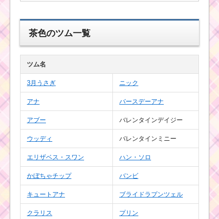
黄色のツムで1プレイで
6回フィーバーするミッ
茶色のツム一覧
ションを攻略するツム
ツム名
茶色のツムでスキルを
3月うさぎ
ニック
14回使うミッションを
攻略するツム
アナ
バースデーアナ
アブー
バレンタインデイジー
イニシャルがSのツム
で1プレイで13回スキ
ウッディ
バレンタインミニー
ルを使うミッションを
攻略するキャラ
エリザベス・スワン
ハン・ソロ
かぼちゃチップ
バンビ
しっぽを振るツムを使
キュートアナ
ブライドラプンツェル
って1プレイで380万点
稼いだ方法
クラリス
プリン