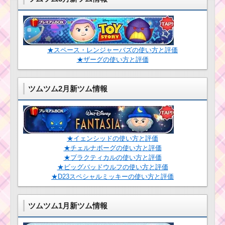
黄色のツムで
275万点を稼ぐミ
ッションを攻略するツ
ム
★スペース・レンジャーバズの使い方と評価
★ザーグの使い方と評価
黄色のツムを1プレイ
で150個消すミッショ
ンを攻略するツム
ツムツム2月新ツム情報
耳が丸いツムで70コ
ンボするミッションを
攻略する
★イェンシッドの使い方と評価
★チェルナボーグの使い方と評価
ハピネスツムを使っ
★プラクティカルの使い方と評価
て1プレイでスキルを3
★ビッグバッドウルフの使い方と評価
回使うミッションを攻
★D23スペシャルミッキーの使い方と評価
略するツム
ツムツム1月新ツム情報
毛を結んだツムを使
ってマイツムを120個