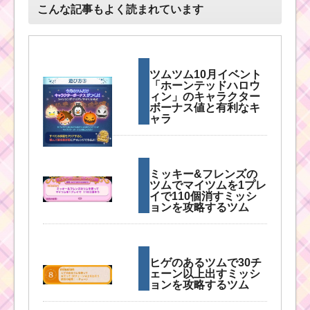
こんな記事もよく読まれています
ツムツム10月イベント
「ホーンテッドハロウ
ィン」のキャラクター
ボーナス値と有利なキ
ャラ
ミッキー&フレンズの
ツムでマイツムを1プレ
イで110個消すミッシ
ョンを攻略するツム
ヒゲのあるツムで30チ
ェーン以上出すミッシ
ョンを攻略するツム