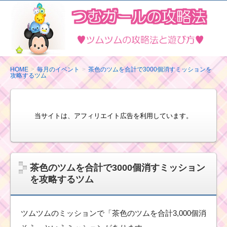
ツ
ム
ツ
ム
の
HOME
毎月のイベント
茶色のツムを合計で3000個消すミッションを
攻略するツム
攻
略
法
当サイトは、アフィリエイト広告を利用しています。
と
遊
び
方
茶色のツムを合計で3000個消すミッション
を攻略するツム
ツムツムのミッションで「茶色のツムを合計3,000個消