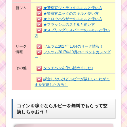
新ツム
★警察官ジュディのスキルと使い方
★警察官ニックのスキルと使い方
★クロウハウザーのスキルと使い方
★フラッシュのスキルと使い方
★スプリングミスバニーのスキルと使い
方
リーク
ツムツム2017年10月のリーク情報！
情報
ツムツム2017年10月のイベントカレンダ
ー！
その他
タッチペンを使い始めました♪
課金しないけどルビーが欲しい！わがま
まを実現した方法！
コインを稼ぐならルビーを無料でもらって交
換しちゃおう！