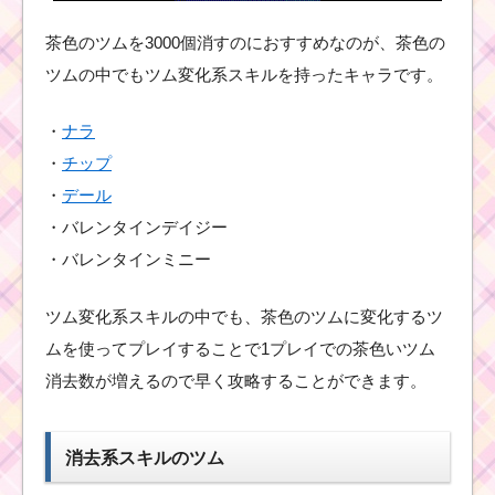
黒色のツムで240コン
ボを出したダースベイ
茶色のツムを3000個消すのにおすすめなのが、茶色の
ダーの使い方とコツ
ツムの中でもツム変化系スキルを持ったキャラです。
・
ナラ
ウサギのツムを使って
80万点を稼いだ攻略法
・
チップ
・
デール
・バレンタインデイジー
まつ毛のあるツムで7回
・バレンタインミニー
フィーバーするミッシ
ョンを攻略するツム
ツム変化系スキルの中でも、茶色のツムに変化するツ
ムを使ってプレイすることで1プレイでの茶色いツム
ツムツム9月新ツムのジ
消去数が増えるので早く攻略することができます。
ャスミン･アラジン･ジ
ーニーが確率アップ！
入手するなら今がチャ
ンス
消去系スキルのツム