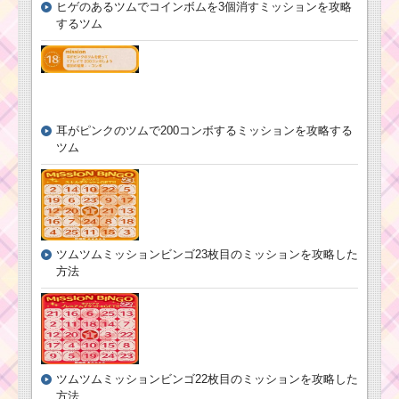
ら
ヒゲのあるツムでコインボムを3個消すミッションを攻略
するツム
ツムツム5月ルミエー
ルのおもてなしイベン
ト6枚目のミッション内
容と攻略
耳がピンクのツムで200コンボするミッションを攻略する
ツム
ツムツム2月イ
ベント！ディズ
ニーミュージッ
クブックスおま
けのミッション
内容と攻略
ツムツムミッションビンゴ23枚目のミッションを攻略した
方法
ツムツム5月ズートピ
アイベントのクリア報
酬・プレイ回数・スペ
シャル画像
ツムツムミッションビンゴ22枚目のミッションを攻略した
ミッキーを使っ
方法