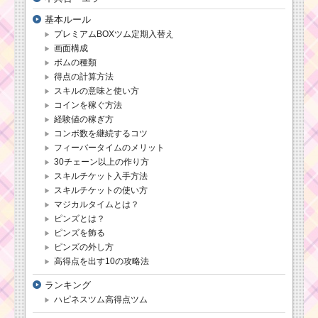
ツムツム新イベ
ント3月！ライオ
基本ルール
ンキングイベントカー
プレミアムBOXツム定期入替え
ドのクリア報酬全24個
画面構成
ボムの種類
得点の計算方法
ツムツム8月！真夏の
スキルの意味と使い方
イベント「海の仲間を
コインを稼ぐ方法
さがそう！」の遊び
方・攻略法・報酬
経験値の稼ぎ方
コンボ数を継続するコツ
フィーバータイムのメリット
30チェーン以上の作り方
黄色のツムを合計で
300個消すミッション
スキルチケット入手方法
を攻略するツム
スキルチケットの使い方
マジカルタイムとは？
ピンズとは？
1プレイでほっぺが赤
ピンズを飾る
いツムを200個消すミ
ピンズの外し方
ッションを攻略するツ
高得点を出す10の攻略法
ム
ランキング
ハピネスツム高得点ツム