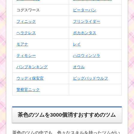
ンを攻略するツム
コグスワース
ピーターパン
フィニック
フリンライダー
シンデレライベントの
カードクリアに必要な
ヘラクレス
ポカホンタス
マジカルポイント数と
報酬はコチラ
モアナ
レイ
ティモシー
ハロウィンソラ
ツムツム確率アップ
パンプキンキング
オウル
2017年4月！セレクト
ツムはマレフィセント
ウッディ保安官
ビッグバッドウルフ
ドラゴン・クルエラ・
フック船
警察官ニック
帽子をかぶったツムを
使って1プレイで6回フ
茶色のツムを3000個消すおすすめのツム
ィーバーをした攻略法
茶色のツムの中でも、色々なスキルを持ったツムがい