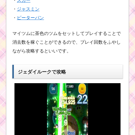
・
スカー
・
ジャスミン
・
ピーターパン
ハピネスツムを使って1
プレイでスキルを4回使
うミッションを攻略す
マイツムに茶色のツムをセットしてプレイすることで
るツム
消去数を稼ぐことができるので、プレイ回数をふやし
ながら攻略するといいです。
ハートが出るスキルの
ツムで8回フィーバーす
るためのツムと攻略し
ジェダイルークで攻略
たコツ
ツムツム ハロウィンイ
ベントで入手したマジ
カルタイムチケットと
は？