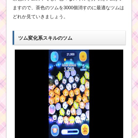
ますので、茶色のツムを3000個消すのに最適なツムは
ツムツム確率アップ
2017年5月第二弾！セ
どれか見ていきましょう。
レクトツムはルーク・
ハンソロ・チューバッ
カ
ツム変化系スキルのツム
スターウォーズ・パー
ト2イベントの始め方と
攻略法・遊び方
ツムツムコイン
報酬8倍キャンペ
ーン！最大
36,000コインゲ
ットのチャンス
【7000万ダウン
ロード記念】