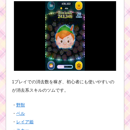
ツムツム確率アップ9
月！セレクトツムは野
獣･ベル･ハワイアンス
ティッチ
毛を結んだツムで1プレ
イで80コンボするミッ
ションをクリアする
ミッキー＆フレンズシ
1プレイでの消去数を稼ぎ、初心者にも使いやすいの
リーズで20回フィーバ
ーするミッションを攻
が消去系スキルのツムです。
略するツム
・
野獣
・
ベル
耳が丸いツムで1プレイ
に5回フィーバーするミ
・
レイア姫
ッションを攻略するツ
ム