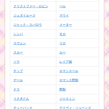
クリストファー・ロビン
ベル
ハートが出るスキルの
ジェダイルーク
マウイ
ツムで1プレイ800コイ
ンを稼ぐミッションを
ジャック・スパロウ
メーター
攻略するツム
シンバ
モカ
スヴェン
リロ
1プレイでほっぺが赤い
ツムを110個消すミッ
スカー
ルー
ションを攻略するツム
ソラ
レイア姫
チップ
ロマンスベル
スターウォーズ 連続ク
リアは諦めポイントを
デール
ロマンス野獣
稼ぐのが攻略法【ツム
ツム】
ナラ
野獣
うさぎどん
ジャスミン
耳がとがったツムで
250万点稼ぐミッショ
チューバッカ
デイヴィ・ジョーンズ