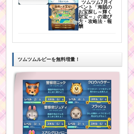
ツムツム7月イ
ツムツム7月海賊
ベント「海賊の
のお宝探しイベ
お宝探し～輝く
ントのミッショ
財宝～」の遊び
ン・クリア報酬
方・攻略法・報
一覧
酬
ツムツム7月海賊のお
イニシャルがMのツム
宝探しイベント5枚目の
でマジカルボムを14個
ミッション内容と攻略
消すミッションを攻略
ツムツムルビーを無料増量！
するツム
イニシャルにSがつく
ツムで簡単に15チェー
ン以上を作れるツムは
ツムツム11月プーさん
コレ
のハチミツあつめ2枚目
のミッション内容と攻
略
黄色のツムで1プレイ
で6回フィーバーするミ
ッションを攻略するツ
ム
プリンセスのツ
ムでマイツムを
270個消すミッシ