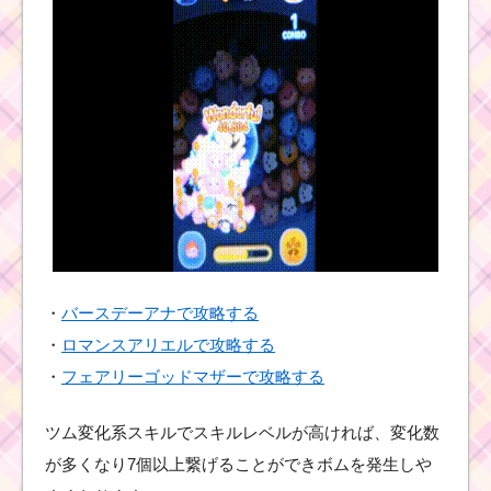
耳が丸いツムを
合計1,200個消す
ミッションを攻
略するツム
ツムツム10月ホーンテ
ッドハロウィーンイベ
ント5階のミッション内
容と攻略
・
バースデーアナで攻略する
ミッキーツムの
・
ロマンスアリエルで攻略する
スコアチャレン
ジイベント！初
・
フェアリーゴッドマザーで攻略する
心者にはつまら
ない
ツム変化系スキルでスキルレベルが高ければ、変化数
が多くなり7個以上繋げることができボムを発生しや