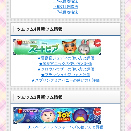
・5枚目攻略法
・6枚目攻略法
ツムツム9月イベント
・7枚目攻略法
「ディズニーストーリ
ーブックス」のキャラ
クターボーナス値と有
ツムツム4月新ツム情報
利なキャラ
ツムツム6月ディズニ
ーストーリーブックス
イベント1枚目のミッシ
★警察官ジュディの使い方と評価
ョン内容と攻略
★警察官ニックの使い方と評価
★クロウハウザーの使い方と評価
★フラッシュの使い方と評価
★スプリングミスバニーの使い方と評価
ツムツム3月第
11弾ピックアッ
プガチャ！アーロ・ピ
ノキオ・ジミニー・マ
ツムツム3月新ツム情報
ックス他が登場！
毛を結んだツムで1プ
レイで80コンボするミ
★スペース・レンジャーバズの使い方と評価
ッションをクリアする