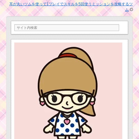
ツムツム確率アップ
耳が丸いツムを使って1プレイでスキルを5回使うミッションを攻略するツ
2016年2月！セレクト
イニシャルにMがつく
ム
ツムは白雪姫・オーロ
ツムを合計で3500個消
ラ姫・ブライドラプン
すを攻略する方法
ツェル
黄色い手のツムで70
コンボを出すのにおす
マジカルボムを大量に
すめのツムと攻略法
出すツム！攻略するの
におすすめキャラ
黒色のツムで225万点
を稼ぐミッションを攻
略するツム
耳が丸いツムでマジカ
ルボムを60個消すミッ
ションを攻略するツム
初心者が1プレイで50
万点を稼ぐための方法
1月1日に新ツム クラリ
ス追加＆日替わり確率
毛のはねたツムで110
アップの正月イベント
コンボするミッション
を攻略するツム