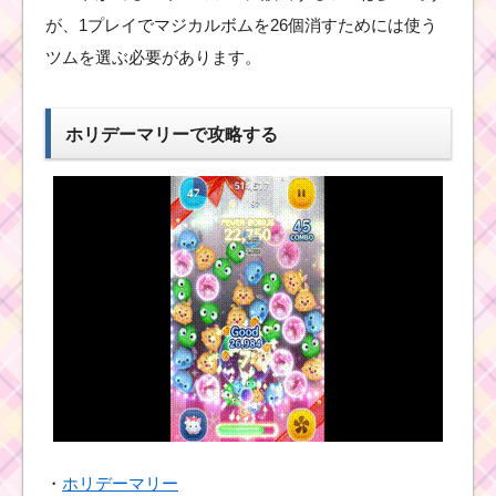
耳が丸いツムでマイツ
が、1プレイでマジカルボムを26個消すためには使う
ムを1プレイで110個消
すミッションを攻略す
ツムを選ぶ必要があります。
るツム
ホリデーマリーで攻略する
ツムツム新イベント3
月！ライオンキングイ
ベントカードのクリア
報酬全24個
ツムツム10月最新ピッ
クアップガチャ第6弾に
かぼちゃミッキー･ミニ
ー登場！全15体を紹
介！
まつ毛のあるツムで合
計56回スキルを使うの
・
ホリデーマリー