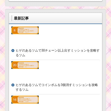
白色のツムを合
計480個消すミッ
ションを攻略す
るツム
最新記事
ツムツム ルミエール
のおもてなしキャラク
ターボーナス値は10～
70%
ヒゲのあるツムで30チェーン以上出すミッションを攻略す
るツム
帽子をかぶったツム
を使って1プレイで6回
フィーバーをした攻略
法
ツムツム8月ピクサー
ヒゲのあるツムでコインボムを3個消すミッションを攻略
パズルイベント5枚目の
するツム
ミッション内容と攻略
ツムツム2017