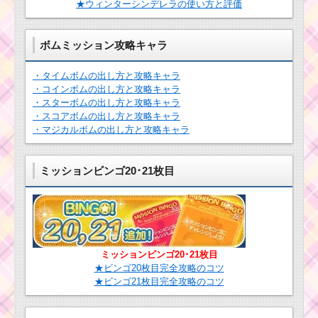
★ウィンターシンデレラの使い方と評価
ヴィランズからの挑
戦状のキャラクターボ
ーナスは率は30%・
ボムミッション攻略キャラ
40%・50%の3通り
・タイムボムの出し方と攻略キャラ
・コインボムの出し方と攻略キャラ
ビンゴ15枚目 黒色の
・スターボムの出し方と攻略キャラ
ツムで550万点を稼い
・スコアボムの出し方と攻略キャラ
だツムと攻略した方法
・マジカルボムの出し方と攻略キャラ
ツムツムの耳が丸い
ミッションビンゴ20･21枚目
ツムで1プレイでスキル
を6回使うミッションを
攻略する
ツムツム シンデレラ
イベントのマジカルパ
ミッションビンゴ20･21枚目
ーティーでポイント大
★ビンゴ20枚目完全攻略のコツ
量ゲット方法
★ビンゴ21枚目完全攻略のコツ