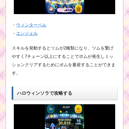
のツムで1プレイ
で800コインを稼
ぐミッションを
攻略するツム
・
ウィンターベル
・
エンジェル
友達を呼ぶスキルで
500expを稼ぐミッショ
ンを攻略するツム
スキルを発動するとツムが2種類になり、ツムを繋げ
やすく7チェーン以上にすることでボムが発生しミッ
ションクリアするためにボムを量産することができま
ミッションビンゴ13枚
す。
目を完全攻略するため
のコツ
ハロウィンソラで攻略する
黒色のツムでタ
イムボムを3個消
そうを攻略する
方法