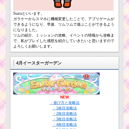
ツムツム12月の新イベ
ツムツム4月新ツムに
Suzuといいます。
ントと新ツムの最新情
アースラ・女王・マレ
報！
ガラケーからスマホに機種変更したことで、アプリゲームが
フィセントドラゴンの3
できるようになり、早速、ツムツムで遊ぶことができるよう
体登場
になりました。
ツムの紹介、ミッションの攻略、イベントの情報から攻略ま
で、私がプレイした感想を紹介していきたいと思いますので
黒色のツムで240コン
ツムツムのスコアチ
ボを出したダースベイ
よろしくお願いします。
ャレンジ！ルミエー
ダーの使い方とコツ
ル・ポット夫人で高得
点を取るには？
4月イースターガーデン
ツムツム4月第12弾ピ
2016年1月の新
ックアップガチャ！う
ツムにユニベア
さぎどん、ウサプー、
シティのモカと
ウサティガー他が登
プリンが登場
場！
NEW
・遊び方と攻略法
・1枚目攻略法
・2枚目攻略法
耳がとがったツムで80
・3枚目攻略法
コンボを出した攻略法
・4枚目攻略法