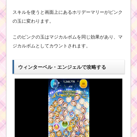
に効率的なツム
スキルを使うと画面上にあるホリデーマリーがピンク
の玉に変わります。
ハートが出るスキルを
使って100コンボする
方法
このピンクの玉はマジカルボムを同じ効果があり、マ
ジカルボムとしてカウントされます。
初心者が簡単に12チェ
ーンを作るコツは1種類
ウィンターベル・エンジェルで攻略する
のみを残す
ツムツム1月イベント！
ディズニースターシア
ター7枚目のミッション
内容と攻略
ピクサーの仲間