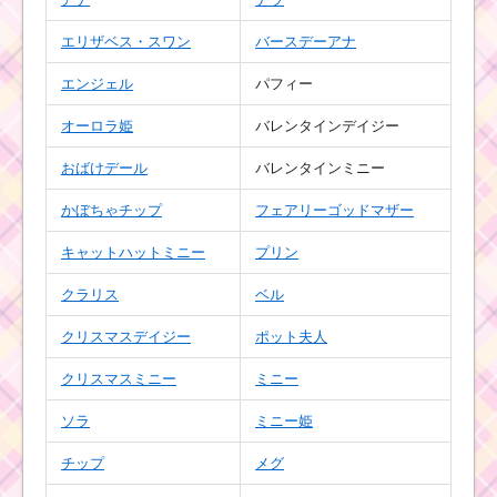
万点を稼いだツムとコ
ツ！
エリザベス・スワン
バースデーアナ
エンジェル
パフィー
ツムツム2月イベント！
ディズニーミュージッ
オーロラ姫
バレンタインデイジー
クブックス3枚目のミッ
ション内容と攻略
おばけデール
バレンタインミニー
かぼちゃチップ
フェアリーゴッドマザー
ツムツム確率ア
キャットハットミニー
プリン
ップ2017年4
月！セレクトツ
クラリス
ベル
ムはマレフィセ
ントドラゴン・
クリスマスデイジー
ポット夫人
クルエラ・フッ
ク船
クリスマスミニー
ミニー
ソラ
ミニー姫
黒色のツム（黒いツ
ム）でマジカルボムを
チップ
メグ
25個消すミッションを