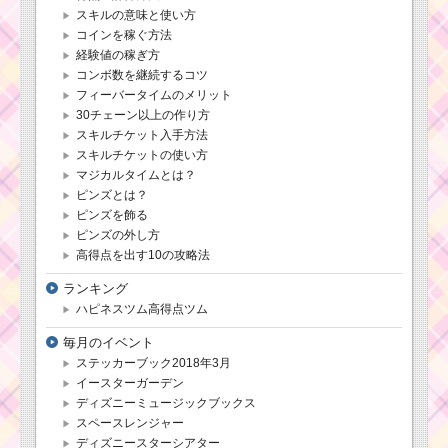
ならこの3体
スキルの意味と使い方
コインを稼ぐ方法
経験値の稼ぎ方
ツムツム7月！アリス
コンボ数を継続するコツ
イベント1枚目のミッシ
フィーバータイムのメリット
ョンと報酬一覧のまと
30チェーン以上の作り方
め
スキルチケット入手方法
スキルチケットの使い方
マジカルタイムとは？
マリーで高得点
ピンズとは？
を出してスコア
チャレンジSラン
ピンズを飾る
クを取る10の攻
ピンズの外し方
略法
高得点を出す10の攻略法
ランキング
ハピネスツム高得点ツム
毎月のイベント
ステッカーブック2018年3月
イースターガーデン
ディズニーミュージックブックス
スペースレンジャー
ディズニースターシアター