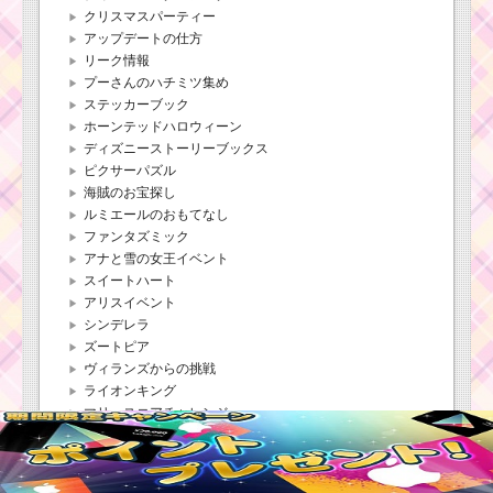
クリスマスパーティー
アップデートの仕方
リーク情報
プーさんのハチミツ集め
ステッカーブック
ホーンテッドハロウィーン
ディズニーストーリーブックス
ピクサーパズル
海賊のお宝探し
ルミエールのおもてなし
ファンタズミック
アナと雪の女王イベント
スイートハート
アリスイベント
シンデレラ
ズートピア
ヴィランズからの挑戦
ライオンキング
マリースコアチャレンジ
2周年カップケーキイベント
スターウォーズパート1
スターウォーズパート2