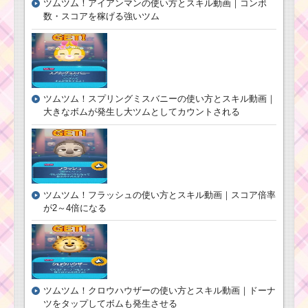
ツムツム！アイアンマンの使い方とスキル動画｜コンボ
攻略するツム
数・スコアを稼げる強いツム
耳が丸いツムでスコ
アボムを合計9個消すミ
ッションを攻略するツ
ム
ツムツム！スプリングミスバニーの使い方とスキル動画｜
大きなボムが発生し大ツムとしてカウントされる
ツムツムイベント8
月！海のたからものを
集めよう1枚目の攻略方
法と報酬
ツムツム！フラッシュの使い方とスキル動画｜スコア倍率
ツムツムの9月
が2～4倍になる
イベントはヴィ
ランズバトル！
新ツムはアラジ
ンにジーニーに
ジャスミン
ツムツム！クロウハウザーの使い方とスキル動画｜ドーナ
なぞって40チェー
ツをタップしてボムも発生させる