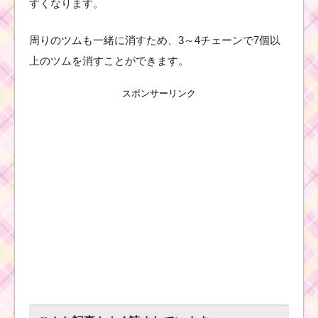
ハ
すくなります。
ッ
ピ
ー
周りのツムも一緒に消すため、3～4チェーンで7個以
ハ
ロ
上のツムを消すことができます。
ウ
ィ
ーンのキャンディパー
スポンサーリンク
ティーの招待状を毎回
ゲットできないの？
フィーバータイムと
は？ツムツム攻略のカ
ギを握る5つのメリット
ツムツム10月新
イベント！ハッ
ピーハロウィー
ンの遊び方と攻
略法を公開！