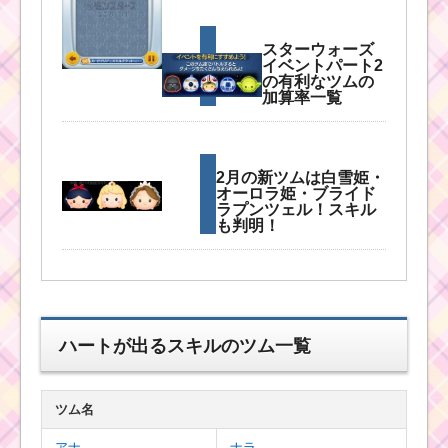
スターウォーズ
イベントパート2
の有利なツムの
加算率一覧
2月の新ツムは白雪姫・
オーロラ姫・ブライド
ラプンツェル！スキル
も判明！
2周年記念カップケーキ
イベントケーキハート
が出やすい時間と効率
ハートが出るスキルのツム一覧
よく出すコツ
ツム名
口が見えるツムで150
アナ
ナラ