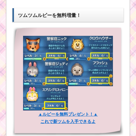
ボするミッションを攻
ッションを攻略するツ
略する
ム
ツムツムルビーを無料増量！
ツムツム2017年5月の
ツムツム ルミエールの
リーク情報！新ツム・
おもてなしキャラクタ
ガチャ・確率アップ・
ーボーナス値は10～
新イベントカレンダー
70%
フィーバータイムと
は？ツムツム攻略のカ
ツムツム2017年
ギを握る5つのメリット
8月の新ツム・イ
ベント予想｜リ
ーク情報などか
ら
ツムツム新イベ
ント5月！ズート
ピアイベント~ピ
ースを集めてパ
ズルを完成させ
ツムツム8月期間限定ツ
ようの遊び方・
▲ルビーを無料プレゼント！▲
ムのトリトン王とロマ
攻略法・報酬
これで新ツムを入手できるよ
ンスアリエルの確率ア
ップ