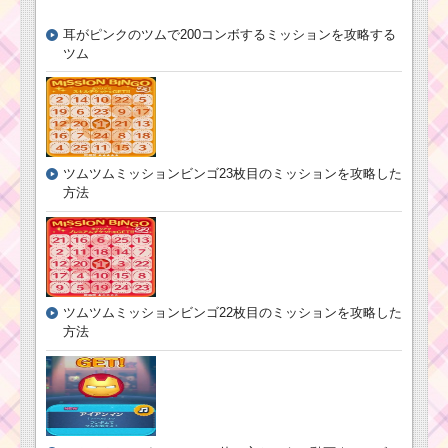
年4月のピックア
ップガチャはヴ
耳がピンクのツムで200コンボするミッションを攻略する
ィランズツムが
登場！
ツム
初心者が1プレイで50
コンボを出してミッシ
ョンをクリアする方法
ツムツムミッションビンゴ23枚目のミッションを攻略した
方法
帽子をかぶったツム
を合計600個消すミッ
ションを攻略するツム
耳が丸いツムで50コ
ツムツムミッションビンゴ22枚目のミッションを攻略した
ンボするミッションを
方法
攻略する
ピクサーの仲間のツ
ムで1プレイで800コイ
ンを稼ぐミッションを