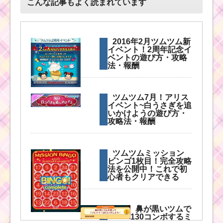
こんな記事もよく読まれています
ハートが出るスキルの
ツムでマイツムを110
個消すミッションをク
2016年2月ツムツム新
リアする
イベント！2周年記念イ
ベントの遊び方・攻略
法・報酬
くまのプーさんシリー
ズでツムを655個消す
ツムツム7月！アリス
ミッションを攻略する
イベント~白うさぎを追
ツム
いかけようの遊び方・
攻略法・報酬
毛のはねたツムで1プレ
ツムツムミッション
イでタイムボムを4個消
ビンゴ1枚目！完全攻略
すミッションを攻略す
法を公開中！これで初
るツム
心者もクリアできる
鼻が黒いツムで
耳が丸いツムで70コン
130コンボするミ