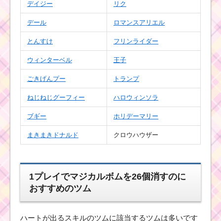
攻略するツム
デイジー
リク
デール
ロマンスアリエル
消去系スキルのツムで
とんすけ
フリンライダー
400万点を稼ぐミッシ
ョンを攻略するツム
ウィンターベル
王子
ごきげんプー
トランプ
ツムツムコイン報酬10
ねじねじグーフィー
ハロウィンソラ
倍キャンペーン！最大
45,000コインゲットの
ブギー
ホリデーマリー
チャンス【ジャング
ル・ブック映画公開イ
ベント】
まきまきドナルド
クロウハウザー
青色のツムで600万点
1プレイでマジカルボムを26個消すのに
稼ぐミッションを攻略
おすすめのツム
するツム
ハートが出るスキルのツムに該当するツムは多いです