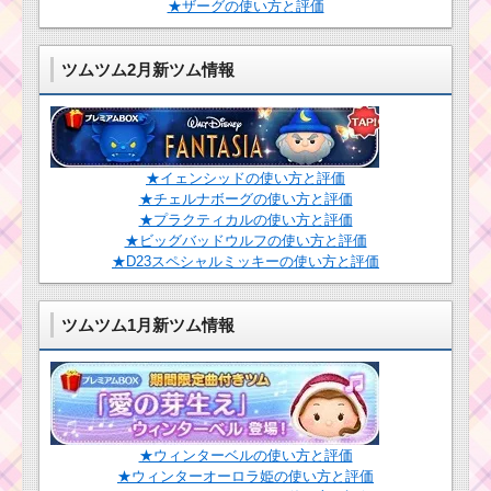
★ザーグの使い方と評価
毛を結んだツムで経
ツムツム2月新ツム情報
験値430Expを稼ぐ方法
と最適なツムはコチラ
イニシャルがMのツム
★イェンシッドの使い方と評価
で20チェーン以上出す
ミッションを攻略する
★チェルナボーグの使い方と評価
ツム
★プラクティカルの使い方と評価
★ビッグバッドウルフの使い方と評価
★D23スペシャルミッキーの使い方と評価
まつ毛のあるツムで
合計56回スキルを使う
のに効率的なツム
ツムツム1月新ツム情報
ツムツム12月イベン
ト「クリスマスパーテ
ィー」の遊び方・攻略
法・報酬
★ウィンターベルの使い方と評価
★ウィンターオーロラ姫の使い方と評価