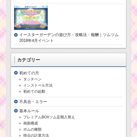
ン・42チェーンするミ
ッションを攻略するツ
ム
ツムツムイベント10
イースターガーデンの遊び方・攻略法・報酬｜ツムツム
月！ハッピーハロウィ
ーンの攻略ポイントと
2018年4月イベント
報酬は？
カテゴリー
恋人を呼ぶツムを使
って1プレイで75万点
初めての方
を稼いだ方法
タッチペン
インストール方法
初めての起動
2月の新ツムは白雪
姫・オーロラ姫・ブラ
不具合・エラー
イドラプンツェル！ス
キルも判明！
基本ルール
プレミアムBOXツム定期入替え
画面構成
青色のツムを使って
ボムの種類
ツムを合計4800個消す
得点の計算方法