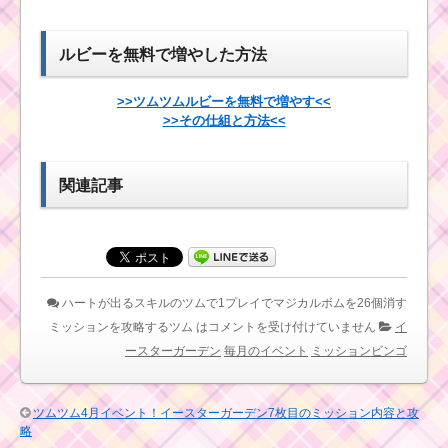
白い手のツムでツム
を510個消すミッショ
ンを攻略するツム
11月最新ピック
ルビーを無料で増やした方法
アップガチャ第7
弾にジミニー･ピ
ート登場！全9体
ツムツム9月ディズニ
>>ツムツムルビーを無料で増やす<<
を紹介！
ーストーリーブックス
>>その仕組と方法<<
イベント3枚目のミッシ
ョン内容と攻略
関連記事
ツムツムイベント9月！
アラジンと魔法のラン
ツムツムコイン
プの攻略ポイントと報
報酬8倍キャンペ
酬？
ーン！最大
36,000コインゲ
ットのチャンス
ハートが出るスキルのツムで1プレイでマジカルボムを26個消す
プリンセスのツ
ミッションを攻略するツム は
コメントを受け付けていません
イ
ムで85コンボす
ースターガーデン
毎月のイベント
ミッションビンゴ
るミッションを
ツムツムビンゴ17 14.
攻略するツム
黄色のツムを使った1プ
レイでツムを550個消
ツムツム4月イベント！イースターガーデン7枚目のミッション内容と攻
した方法
略