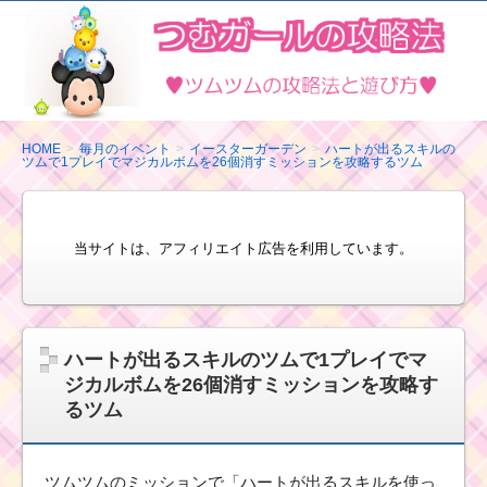
ツ
ム
ツ
ム
の
HOME
毎月のイベント
イースターガーデン
ハートが出るスキルの
ツムで1プレイでマジカルボムを26個消すミッションを攻略するツム
攻
略
法
当サイトは、アフィリエイト広告を利用しています。
と
遊
び
方
ハートが出るスキルのツムで1プレイでマ
ジカルボムを26個消すミッションを攻略す
るツム
ツムツムのミッションで「ハートが出るスキルを使っ