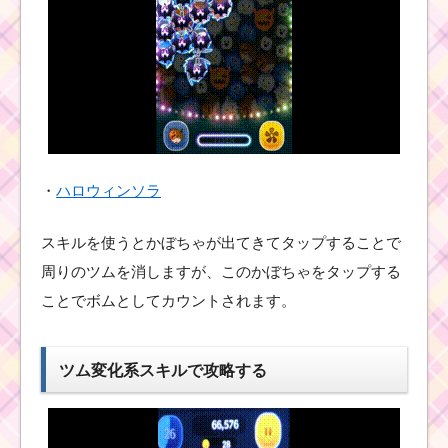
耳がとがったツムで
550万点を稼いだツム
と攻略のコツ
女の子のツムで450万
点稼ぐ方法
・
ハロウィンソラ
白い手のツムで１プレ
スキルを使うとかぼちゃが出てきてタップすることで
イ430コインを稼ぐミ
周りのツムを消しますが、このかぼちゃをタップする
ッションを攻略するツ
ム
ことでボムとしてカウントされます。
ツム変化系スキルで攻略する
ツムツム5月ルミエール
のおもてなしイベント5
枚目のミッション内容
と攻略