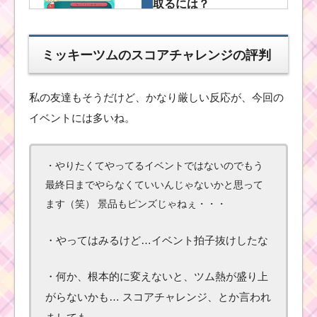
取るには？
ミッキーツムのスコアチャレンジの評判
ハッピーハロウ
ィーン！集めた
キャンディがカ
ボチャからあふ
私の友達もそうだけど、かなり厳しい反応が、今回の
れ出ちゃう
イベントには多いね。
耳がとがったツムで80
・やりたくてやってるイベントではないのでもう
コンボを出した攻略法
最終日までやらなくていいんじゃないかと思って
ます（笑） 景品もピンズじゃねぇ・・・
ツムツムのイベントで
・やってはみるけど…イベント拍子抜けしたな
もらえるピンズとは
何？
・何か、根本的に変えないと、ツム熱が盛り上
がらないかも… スコアチャレンジ、とか言われ
ツムツム1月イベント！