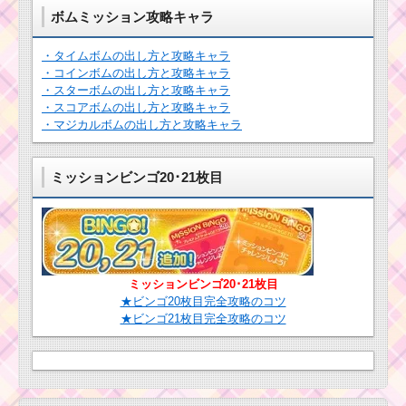
ツムツム8月期間限定ツ
ョンを攻略するツム
ボムミッション攻略キャラ
ムのトリトン王とロマ
ンスアリエルの確率ア
ップ
・タイムボムの出し方と攻略キャラ
青色のツムで合計
・コインボムの出し方と攻略キャラ
1250万点稼ぐミッショ
・スターボムの出し方と攻略キャラ
ンを攻略するツム
・スコアボムの出し方と攻略キャラ
ミッキーのツム
・マジカルボムの出し方と攻略キャラ
でドクロの色を
白にするミッシ
ツムツム11月ステッ
ョンを攻略する
カーブック1枚目のミッ
ミッションビンゴ20･21枚目
ツム
ション内容と攻略
スターウォーズ
ツムツムイベント8月！
イベントパート2
海のたからものを集め
の30個全部の報
よう1枚目の攻略方法と
ミッションビンゴ20･21枚目
酬とスター・デ
報酬
ストロイヤーを
★ビンゴ20枚目完全攻略のコツ
倒すためのダメージ数
★ビンゴ21枚目完全攻略のコツ
ツムツム確率ア
スターデストロイヤ
ップ2016年7
ーとのバトルで60分経
月！セレクトツ
つと撤退しHPが回復し