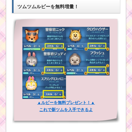
ル・パスカルが登場！
攻略
ツムツムルビーを無料増量！
ツムツム10月新ツム4
体追加！イベントツム1
体の計5体が登場！5体
全て公開
ツムツムコイン報酬8
黒色のツムでマジカル
倍キャンペーン！最大
ボムを10個消すおすす
36,000コインゲットの
めツムはコレ
チャンス
スターウォーズイベ
ツムツム新イベント3
ントパート1クリア！全
月！ライオンキングイ
ミッションと攻略法一
▲ルビーを無料プレゼント！▲
ベントの遊び方・攻略
覧
これで新ツムを入手できるよ
法・報酬
ミッキー＆フレ
ンズシリーズで