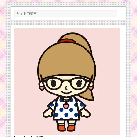
ン内容と攻略
1900コインを稼ぐミッ
ションを攻略するツム
白目が見えるツ
毛のはねたツムを1プ
ムで325万点稼ぐ
レイで130個消そうを
ミッションを攻
攻略する方法
略するツム
ツムツム5月ルミエー
ルのおもてなしイベン
ツムツム2017年5月の
トおまけカードのミッ
リーク情報！新ツム・
ション内容と攻略
ガチャ・確率アップ・
新イベントカレンダー
スコアボムを出
すための条件と
出し方！攻略す
2周年ありがとうキャン
るのにおすすめキャラ
ペーン！1月29日～31
日の3日間限定ログイン
プレゼント
ツムツム！10月の新
ツムはライオンキン
グ！？映画の続編が公