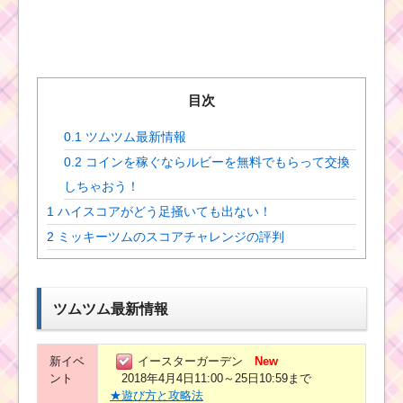
目次
0.1
ツムツム最新情報
0.2
コインを稼ぐならルビーを無料でもらって交換
しちゃおう！
1
ハイスコアがどう足掻いても出ない！
2
ミッキーツムのスコアチャレンジの評判
ツムツム最新情報
新イベ
イースターガーデン
New
ント
2018年4月4日11:00～25日10:59まで
★遊び方と攻略法