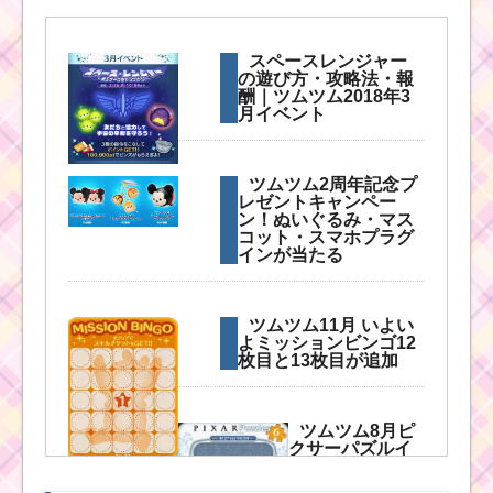
毛のはねたツムで110
コンボするミッション
スペースレンジャー
を攻略するツム
の遊び方・攻略法・報
酬｜ツムツム2018年3
月イベント
ツムツム2017年10月の
新ツム・イベント予想
ツムツム2周年記念プ
｜リーク情報などから
レゼントキャンペー
ン！ぬいぐるみ・マス
コット・スマホプラグ
インが当たる
ツムツム2017年5月13
日～のピックアップガ
チャはウサプー・ウサ
ツムツム11月 いよい
ティガーなど
よミッションビンゴ12
枚目と13枚目が追加
ツムツム5月第14
ツムツム8月ピ
弾ピックアップ
クサーパズルイ
ガチャ！エル
ベント6枚目のミ
サ・アナ・ラプンツェ
ッション内容と