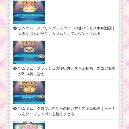
ツムの一覧
まゆ毛のあるツムで
タイムボムを4個消すミ
ツムツム1月イベント！
ッションを攻略するツ
ツムツム！スプリングミスバニーの使い方とスキル動画｜
ディズニースターシア
ム
ター3枚目のミッション
大きなボムが発生し大ツムとしてカウントされる
内容と攻略
黒色のツムでスコア
ボムを20個消すミッシ
ョンを攻略するツム
ツムツム！フラッシュの使い方とスキル動画｜スコア倍率
が2～4倍になる
口が見えるツムでス
キルを合計30回使うミ
ッションを攻略するツ
ム
ツムツム！クロウハウザーの使い方とスキル動画｜ドーナ
ツムツム9月ピックア
ップガチャ第5弾にラビ
ツをタップしてボムも発生させる
ットが登場！全15体を
紹介！