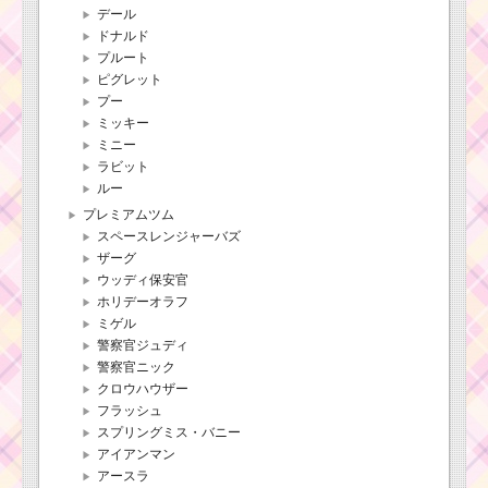
デール
ドナルド
プルート
ピグレット
プー
ミッキー
ミニー
ラビット
ルー
プレミアムツム
スペースレンジャーバズ
ザーグ
ウッディ保安官
ホリデーオラフ
ミゲル
警察官ジュディ
警察官ニック
クロウハウザー
フラッシュ
スプリングミス・バニー
アイアンマン
アースラ