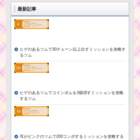
ムはマレフィセント・
て再度出現
サプライズエルサ・ア
最新記事
ラジン
ツムツムの美女
と野獣スコアチ
ャレンジの報酬
消去系スキルのツムで
とピンズについて
400万点を稼ぐミッシ
ョンを攻略するツム
ヒゲのあるツムで30チェーン以上出すミッションを攻略す
るツム
ツムツム2017年5月の
リーク情報！新ツム・
ガチャ・確率アップ・
「ステッカーブック」
新イベントカレンダー
の遊び方・攻略法・報
酬｜ツムツム2018年3
月イベント
ヒゲのあるツムでコインボムを3個消すミッションを攻略
ツムツム10月新イベ
ント！ハッピーハロウ
するツム
ィーンの遊び方と攻略
法を公開！
1月の新ツムはモカ・プ
リン・クラリス・マッ
クス！新しいスキルも
登場！
消去系スキルのツム
で225万点を稼ぐミッ
耳がピンクのツムで200コンボするミッションを攻略する
ションを攻略するツム