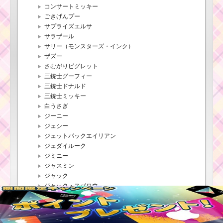
コンサートミッキー
ごきげんプー
サプライズエルサ
サラザール
サリー（モンスターズ・インク）
ザズー
さむがりピグレット
三銃士グーフィー
三銃士ドナルド
三銃士ミッキー
白うさぎ
ジーニー
ジェシー
ジェットパックエイリアン
ジェダイルーク
ジミニー
ジャスミン
ジャック
ジャック・スパロウ
ジャファー
ジュディ
女王