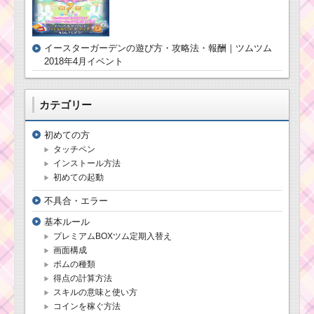
スターウォーズ
連続クリアは諦
イースターガーデンの遊び方・攻略法・報酬｜ツムツム
めポイントを稼
2018年4月イベント
ぐのが攻略法
【ツムツム】
カテゴリー
ツムツムの茶色のツ
ムで20チェーンするミ
初めての方
ッションを攻略する
タッチペン
インストール方法
初めての起動
ツムツムの分類！海
に住むツムとヒレのあ
不具合・エラー
るツムの一覧
基本ルール
プレミアムBOXツム定期入替え
画面構成
ツムツム5月ルミエー
ルのおもてなしイベン
ボムの種類
ト5枚目のミッション内
得点の計算方法
容と攻略
スキルの意味と使い方
コインを稼ぐ方法