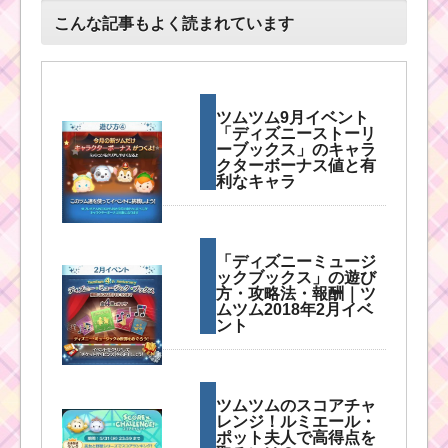
こんな記事もよく読まれています
ツムツム9月イベント
「ディズニーストーリ
ーブックス」のキャラ
クターボーナス値と有
利なキャラ
「ディズニーミュージ
ックブックス」の遊び
方・攻略法・報酬｜ツ
ムツム2018年2月イベ
ント
ツムツムのスコアチャ
レンジ！ルミエール・
ポット夫人で高得点を