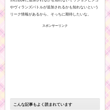
うミッションを
攻略するツム
やヴィランズバトルが追加されるかも知れないという
リーク情報があるから、そっちに期待したいな。
ツムツム12月イベント
スポンサーリンク
「クリスマスパーティ
ー」の遊び方・攻略
法・報酬
ツムツム4月イベント！
イースターガーデン1枚
目のミッション内容と
攻略
黄色のツムを1プ
レイで150個消す
ミッションを攻
略するツム
こんな記事もよく読まれています