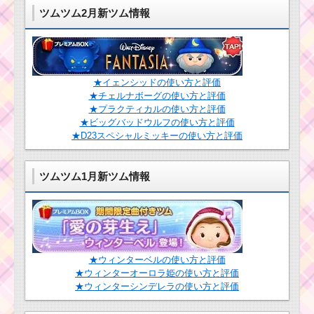
ム
ツムツム2月新ツム情報
ツムツム4月イベント！
イースターガーデン3枚
毛を結んだツムを使
目のミッション内容と
ってマイツムを120個
攻略
消したツムとクリアす
★イェンシッドの使い方と評価
るためのコツ
★チェルナボーグの使い方と評価
★プラクティカルの使い方と評価
★ビッグバッドウルフの使い方と評価
ほっぺが赤いツ
ツムツムライブキャ
★D23スペシャルミッキーの使い方と評価
ムで30チェーン
スト第3弾が2月12日生
以上出すミッシ
放送！内容と見るため
ョンを攻略する
の設定方法
ツム
ツムツム1月新ツム情報
ツムツムイベント8
月！海のたからものを
スコアボムを出すため
集めよう2枚目の攻略方
の条件と出し方！攻略
法と報酬
するのにおすすめキャ
★ウィンターベルの使い方と評価
ラ
★ウィンターオーロラ姫の使い方と評価
★ウィンターシンデレラの使い方と評価
ハピネスツムを
使って1プレイで
スキルを4回使うミッシ