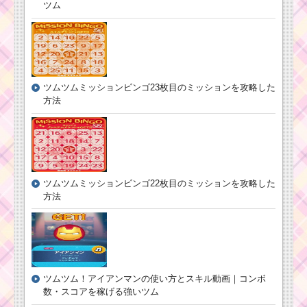
ツム
白い手のツムでスキル
を5回使うミッションを
ツムツム！ハッピー
攻略するツム
ハロウィーンのキャン
ディパーティーは消し
た数がキャンディの数
になる！
ツムツムミッションビンゴ23枚目のミッションを攻略した
方法
黒色のツムを110個消
すミッションを攻略す
るツム
スターウォーズイベ
ントパート2の有利なツ
ムの加算率一覧
ツムツム確率アップ
ツムツムミッションビンゴ22枚目のミッションを攻略した
2017年4月！セレクト
ツムツム確率アップ
方法
ツムはファンタズミッ
2016年4月！セレクト
クミッキー・ヘラクレ
ツムは白雪姫・オーロ
ス・フィリップ王子・
ラ姫・アリエル
ハデス
ツムツム8月イベント
ツムツム！アイアンマンの使い方とスキル動画｜コンボ
「ピクサーパズル」の
ツムツムの分類！海に
キャラクターボーナス
数・スコアを稼げる強いツム
住むツムとヒレのある
値と有利なキャラ