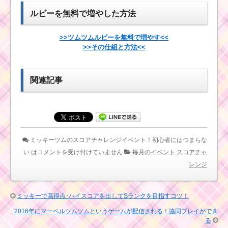
ツムツム12月イベント
60コンボするミ
「クリスマスパーティ
ルビーを無料で増やした方法
ッションを攻略するツ
ー」でキラキラハート
ム
を出す裏技
>>ツムツムルビーを無料で増やす<<
>>その仕組と方法<<
白い手のツムで大き
なツムを1プレイで2個
ツムツム9月ディズニー
消すミッションを攻略
ストーリーブックスイ
するツム
関連記事
ベント2枚目のミッショ
ン内容と攻略
ツムツム8月！真夏の
イベント「海の仲間を
さがそう！」全ミッシ
美女と野獣のツ
ョンと報酬一覧
ミッキーツムのスコアチャレンジイベント！初心者にはつまらな
ムで1プレイ
5,000,000点稼ぐ
い は
コメントを受け付けていません
毎月のイベント
スコアチャ
ミッションを攻
レンジ
略するツム
耳がとがったツ
ムでスターボム
を4個消そうを攻略する
方法
ミッキーで高得点･ハイスコアを出してSランクを目指すコツ！
ツムツム9月ディズニー
2016年にマーベルツムツムというゲームが配信される！協同プレイができ
ストーリーブックスイ
る
ベント3枚目のミッショ
まつ毛のあるツムで