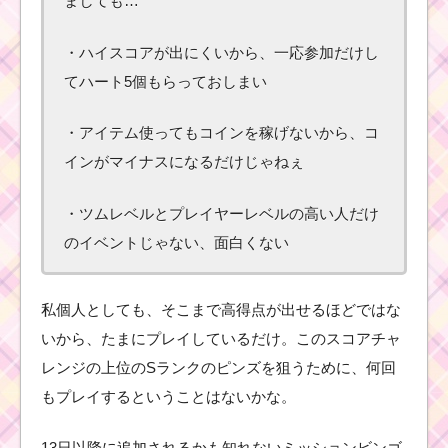
ましても…
ディズニースターシア
ター5枚目のミッション
内容と攻略
・ハイスコアが出にくいから、一応参加だけし
てハート5個もらっておしまい
ツムツム7月海賊
・アイテム使ってもコインを稼げないから、コ
のお宝探しイベ
ント宝箱ゲーム
インがマイナスになるだけじゃねぇ
でたくさんコイ
ンを獲得する裏
技
・ツムレベルとプレイヤーレベルの高い人だけ
のイベントじゃない、面白くない
ツムツム1月イベント！
ディズニースターシア
私個人としても、そこまで高得点が出せるほどではな
ター9枚目（オマケ）の
ミッション内容と攻略
いから、たまにプレイしているだけ。このスコアチャ
レンジの上位のSランクのピンズを狙うために、何回
もプレイするということはないかな。
リボンをつけた
ツムで1プレイで
スキルを10回使
13日以降に追加されるかも知れないミッションビンゴ