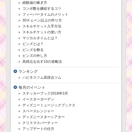
経験値の稼ぎ方
恋人を呼ぶスキ
コンボ数を継続するコツ
ルで170万点を出
フィーバータイムのメリット
した攻略方法
30チェーン以上の作り方
スキルチケット入手方法
スキルチケットの使い方
イニシャルがMのツム
マジカルタイムとは？
でマジカルボムを14個
ピンズとは？
消すミッションを攻略
するツム
ピンズを飾る
ピンズの外し方
高得点を出す10の攻略法
ツムツム10月新ツム4
ランキング
体追加！イベントツム1
ハピネスツム高得点ツム
体の計5体が登場！5体
全て公開
毎月のイベント
ステッカーブック2018年3月
イースターガーデン
ディズニーミュージックブックス
スペースレンジャー
ディズニースターシアター
クリスマスパーティー
アップデートの仕方