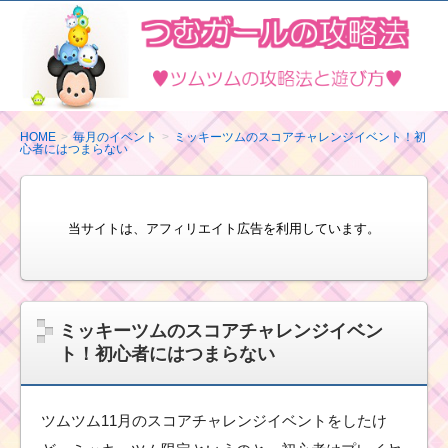
ツ
ム
ツ
ム
の
HOME
毎月のイベント
ミッキーツムのスコアチャレンジイベント！初
心者にはつまらない
攻
略
法
当サイトは、アフィリエイト広告を利用しています。
と
遊
び
方
ミッキーツムのスコアチャレンジイベン
ト！初心者にはつまらない
ツムツム11月のスコアチャレンジイベントをしたけ