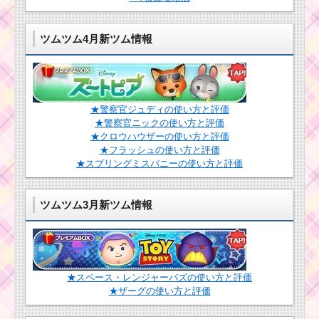
耳が丸いツムでマジカ
ルボムを60個消すミッ
ションを攻略するツム
ツムツム4月新ツム情報
ツムツム11月第
7弾ピックアップ
ガチャにジミニー･ピー
トが登場！
1プレイでほっぺが赤い
ツムを110個消すミッ
★警察官ジュディの使い方と評価
ションを攻略するツム
ツムツム確率アップ
★警察官ニックの使い方と評価
10月！セレクトツムは
★クロウハウザーの使い方と評価
マレフィセント・ラン
★フラッシュの使い方と評価
ドール・ロッツォ
★スプリングミスバニーの使い方と評価
ストームトルーパーミ
ッションの効率的な倒
し方とコイン報酬
ツムツムのスコアチ
ツムツム3月新ツム情報
ャレンジ！ルミエー
ル・ポット夫人で高得
点を取るには？
ツムツム6月第15
弾ピックアップ
ガチャ！モカ・
★スペース・レンジャーバズの使い方と評価
ミッキー＆フレ
プリン・野獣な
★ザーグの使い方と評価
ンズシリーズシ
どが登場！
リーズを100個消すミ
ッションを攻略するツ