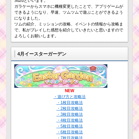
Suzuといいます。
開予定
ガラケーからスマホに機種変更したことで、アプリゲームが
なぞって38チェーンす
るミッションを攻略す
できるようになり、早速、ツムツムで遊ぶことができるよう
るツム
になりました。
白い手のツムでツム
ツムの紹介、ミッションの攻略、イベントの情報から攻略ま
を510個消すミッショ
で、私がプレイした感想を紹介していきたいと思いますので
ンを攻略するツム
よろしくお願いします。
耳が丸いツムを合計
500個消すミッション
を攻略するツム
ツムツム2016年6月に
4月イースターガーデン
ミッションビンゴ16枚
目・17枚目の追加決
定！
なぞって40チェーン・
42チェーンするミッシ
ョンを攻略するツム
ツムツムの白色のツ
NEW
ムでスコアボム2個を消
・遊び方と攻略法
すミッションを攻略に
は
・1枚目攻略法
・2枚目攻略法
黄色のツムで165コン
・3枚目攻略法
ボするミッションを攻
・4枚目攻略法
略するツム
ツムツムの9月 アラジ
・5枚目攻略法
ンと魔法のランプイベ
・6枚目攻略法
ントの報酬は何？ジャ
ファーのダメージは？
・7枚目攻略法