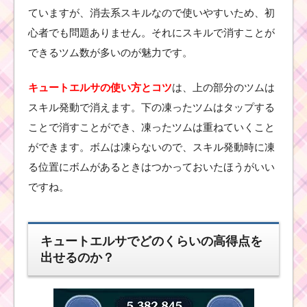
ていますが、消去系スキルなので使いやすいため、初
心者でも問題ありません。それにスキルで消すことが
ツムツム！ドロ
ッセルの使い方
できるツム数が多いのが魅力です。
とスキル動画｜
ボムも一緒に消
し高得点狙える
キュートエルサの使い方とコツ
は、上の部分のツムは
スキル発動で消えます。下の凍ったツムはタップする
ことで消すことができ、凍ったツムは重ねていくこと
ツ
ができます。ボムは凍らないので、スキル発動時に凍
ム
ツ
る位置にボムがあるときはつかっておいたほうがいい
ム
キ
ですね。
ャ
ラ
ク
タ
ー
キュートエルサでどのくらいの高得点を
！ジミニーの基礎情報
出せるのか？
とスキル画像･高得点を
だすには？