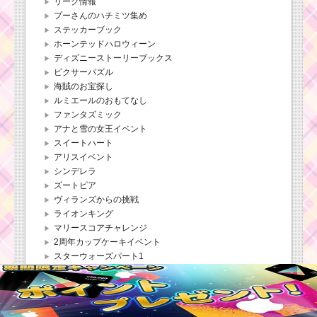
リーク情報
プーさんのハチミツ集め
ステッカーブック
ツムツム！ファンタ
ズミックミッキーの使
ホーンテッドハロウィーン
い方とスキル動画｜フ
ディズニーストーリーブックス
ィーバー発生と特殊ス
ピクサーパズル
キルは強力
海賊のお宝探し
ルミエールのおもてなし
ファンタズミック
ツムツム！クルエラ
アナと雪の女王イベント
の使い方とスキル動画
スイートハート
高得点を出すコツ
アリスイベント
シンデレラ
ズートピア
ツムツムキャラ
ヴィランズからの挑戦
クター！クリス
マスドナルドの
ライオンキング
基礎情報とスキ
マリースコアチャレンジ
ル画像･高得点を
2周年カップケーキイベント
だすには？
スターウォーズパート1
スターウォーズパート2
スコアチャレンジ
ツムツムキャラクタ
ハッピーハロウィーン
ー！オズワルドの基礎
アラジンと魔法のランプ
情報とスキル画像･高得