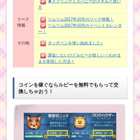
★スプリングミスバニーのスキルと使い
方
リーク
ツムツム2017年10月のリーク情報！
情報
ツムツム2017年10月のイベントカレンダ
ー！
その他
タッチペンを使い始めました♪
課金しないけどルビーが欲しい！わがま
まを実現した方法！
コインを稼ぐならルビーを無料でもらって交
換しちゃおう！