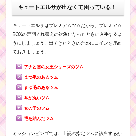
月
キュートエルサが出なくて困っている！
イ
ベント「ディズニー・
ストーリー・ブック
ス」の遊び方・攻略
キュートエルサはプレミアムツムだから、プレミアム
法・報酬
BOXの定期入れ替えの対象になったときに入手するよ
うにしましょう。出てきたときのためにコインを貯め
ツムツム！3月うさぎの
ておきましょう。
使い方とスキル動画 高
得点を出すコツ
アナと雪の女王シリーズのツム
まつ毛のあるツム
ツムツム！フラ
まゆ毛のあるツム
ッシュの使い方
とスキル動画｜
耳が丸いツム
スコア倍率が2～
4倍になる
女の子のツム
毛を結んだツム
ツ
ミッションビンゴでは、上記の指定ツムに該当するか
ム