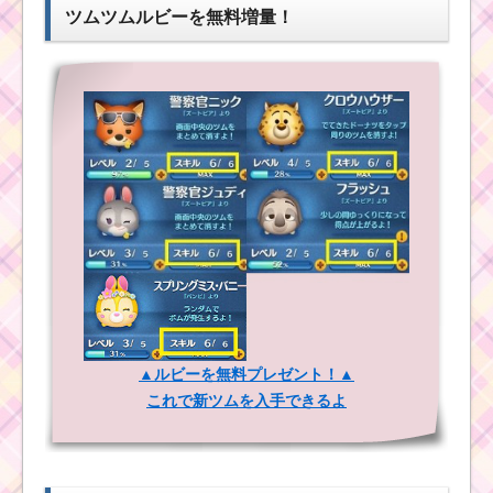
ー！サプライズエルサ
ツムツムルビーを無料増量！
の基礎情報とスキル画
ツムツムキャラ
像･高得点をだすには？
クター！ルーク
の基礎情報とス
キル画像･高得点
をだすには？
ツムツム！トラ
ンプの使い方と
スキル動画｜横
ライン+ハート型
にツムを消す
ツ
ム
ツ
ム
ツムツムキャラクタ
！
ー！デイジーの基礎情
ソ
報とスキル画像･高得点
ラ
をだすには？
の
使
い方とスキル動画｜自
動で4回もツムを消す強
ツムツムキャラ
▲ルビーを無料プレゼント！▲
いスキル
クター！チップ
これで新ツムを入手できるよ
のスキル画像、
高得点･コインの
稼ぎ方と使い方
ツムツムキャラクタ
ー！レックスの基礎情