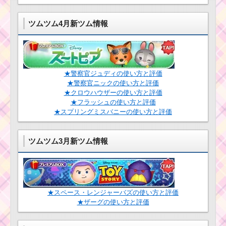
ツムツムキャラクタ
ツムツムキャラクタ
ー！白うさぎの基礎情
ー！スカーの基礎情報
ツムツム4月新ツム情報
報とスキル画像･高得点
とスキル画像･高得点を
をだすには？
だすには？
ツムツム！ジャ
ック・スパロウ
★警察官ジュディの使い方と評価
ツムツムキャラ
の使い方とスキ
★警察官ニックの使い方と評価
クター！ミニー
ル動画 高得点を
★クロウハウザーの使い方と評価
の基礎情報とス
出すコツ
キル画像･高得点
★フラッシュの使い方と評価
をだすには？
★スプリングミスバニーの使い方と評価
ツムツム3月新ツム情報
ツムツムキャラクタ
ー！かぼちゃミニーの
基礎情報とスキル画像･
高得点をだすには？
★スペース・レンジャーバズの使い方と評価
ツムツム！ホリデー
オラフの使い方とスキ
★ザーグの使い方と評価
ル動画｜横ライン状ス
ツムツム！ウサ
キル
ティガーの基礎