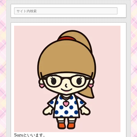
ツムキャラ！プルー
トのスキルを動画で確
ツムツムキャラクタ
認！高得点派？コイン
ー！おばけデールの基
派？
礎情報とスキル画像･高
得点をだすには？
ツムツム！三銃
士ドナルドの使
い方とスキル動
ツムツムキャラ
画 高得点を出す
クター！マック
コツ
スの基礎情報と
スキル画像･高得
点をだすには？
ツムツムキャラクタ
ー！ホーンハットミッ
キーの基礎情報とスキ
ル画像･高得点をだすに
ツ
は？
ム
ツ
ム
！
ツムツムキャラクタ
デ
ー！白雪姫の基礎情報
ス
Suzuといいます。