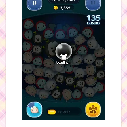
ツムツム！モアナの使
い方とスキル動画｜ツ
ム消去とボム発生スキ
ルを併せ持つ最強スキ
ル
ツムツム！ジャ
ファーの使い方
とスキル動画 高
得点を出すコツ
ツ
ム
ツ
ム
！
マ
ッ
ド
ハ
ッターの使い方とスキ