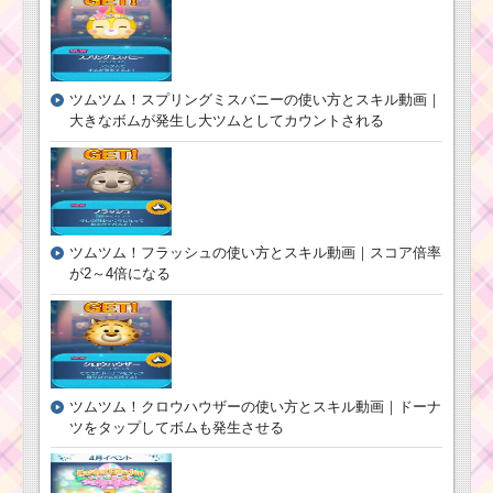
フ
ッ
ク
ツムツム！プラクテ
船
ィカルの使い方とスキ
長の使い方とスキル動
ル動画｜兄弟にツムが
画 高得点を出すコツ
ツムツム！スプリングミスバニーの使い方とスキル動画｜
変化する
大きなボムが発生し大ツムとしてカウントされる
ツムツム！ハッ
ツムツムキャラクタ
ピー白雪姫の使
ー！とんすけの基礎情
い方とスキル動
報とスキル画像･高得点
画｜スキル連打
をだすには？
でスコア・コイ
ツムツム！フラッシュの使い方とスキル動画｜スコア倍率
ンを稼ぐ
が2～4倍になる
ツムツム！D23
ツムツム ライトパレ
スペシャルミッ
ードイベント！パレー
キーの使い方と
ドツムと蒸気船ツムの
スキル動画｜フ
使い方
ィーバー発動で3
ツムツム！クロウハウザーの使い方とスキル動画｜ドーナ
本の縦ライン状
ツをタップしてボムも発生させる
スキル
ツムツムキャラクタ
ー！ハチプーの基礎情
報とスキル画像･高得点