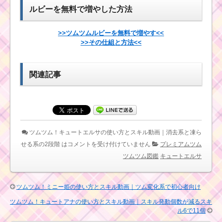
報とスキル画像･高得点
ツムツムキャラクタ
ルビーを無料で増やした方法
をだすには？
ー！チェシャ猫の基礎
情報とスキル画像･高得
点をだすには？
>>ツムツムルビーを無料で増やす<<
>>その仕組と方法<<
ツムキャラ！プ
ルートのスキル
ツムツムキャラ
を動画で確認！
クター！マレフ
関連記事
高得点派？コイ
ィセントの基礎
ン派？
情報とスキル画
像･高得点をだす
には？
ツ
ム
ツムツム！キュートエルサの使い方とスキル動画｜消去系と凍ら
ツムツム！ニモの使
ツ
い方とスキル動画 高得
せる系の2段階 は
コメントを受け付けていません
プレミアムツム
ム
点を出すコツ
キ
ツムツム図鑑
キュートエルサ
ャ
ラ
ク
ツムツム！王子
タ
ツムツム！ミニー姫の使い方とスキル動画｜ツム変化系で初心者向け
の使い方とスキ
ー！プリンスチャーミ
ル動画｜タイム
ツムツム！キュートアナの使い方とスキル動画｜スキル発動個数が減るスキ
ングの基礎情報とスキ
ボム＆ロングチ
ル画像･高得点をだすに
ル6で11個
ェーン狙い
は？