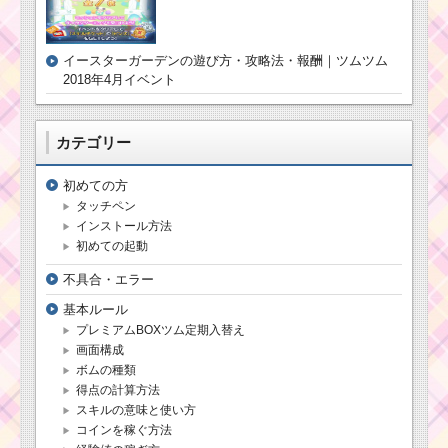
をだすには？
ツムツムキャラクタ
ー！クリスマスプルー
トの基礎情報とスキル
イースターガーデンの遊び方・攻略法・報酬｜ツムツム
画像･高得点をだすに
ツムツムキャラ
2018年4月イベント
は？
クター！ゼロの
基礎情報とスキ
ル画像･高得点を
だすには？
カテゴリー
ツムツムキャラ
クター！ジャス
初めての方
ミンの基礎情報
ツムツムキャラクタ
タッチペン
とスキル画像･高
ー！メーターの基礎情
インストール方法
得点をだすに
報とスキル画像･高得点
初めての起動
は？
をだすには？
不具合・エラー
基本ルール
ツムツムキャラ
ツムツム！ホリデーベ
プレミアムBOXツム定期入替え
クター！ルーの
イマックスの使い方と
基礎情報とスキ
画面構成
スキル動画｜チェーン
ル画像、高得点･
ボムの種類
数が2倍になる
コインを稼ぐに
得点の計算方法
は？
スキルの意味と使い方
コインを稼ぐ方法