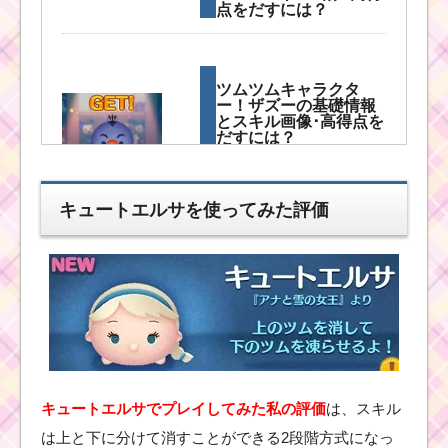
点をだすには？
ツムツムキャラクタ
ー！ザズーの基礎情報
とスキル画像･高得点を
だすには？
キュートエルサを使ってみた評価
ツムツムキャラ
クター！バズラ
イトイヤーの基
礎情報とスキル
画像･高得点をだ
すには？
ツムツム！アブーの基
礎情報！スキル発動画
キュートエルサでプレイしてみた私の評価
は、スキル
像･高得点･コインを稼
ぐには？
は上と下に分けて消すことができる2段階方式になっ