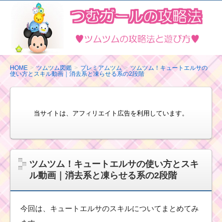
ツ
ム
ツ
ム
の
HOME
ツムツム図鑑
プレミアムツム
ツムツム！キュートエルサの
使い方とスキル動画｜消去系と凍らせる系の2段階
攻
略
法
当サイトは、アフィリエイト広告を利用しています。
と
遊
び
方
ツムツム！キュートエルサの使い方とスキ
ル動画｜消去系と凍らせる系の2段階
今回は、キュートエルサのスキルについてまとめてみ