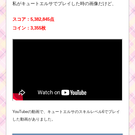
ル動画 高得点を出すコ
私がキュートエルサでプレイした時の画像だけど、
ツ
スコア：5,382,845点
コイン：3,355枚
ツムツムキャラクタ
ー！ニックの基礎情報
とスキル画像･高得点を
だすには？
ツムツムキャラ
クター！チップ
のスキル画像、
高得点･コインの
稼ぎ方と使い方
YouTubeの動画で、キュートエルサのスキルレベル6でプレイ
ツ
ム
した動画がありました。
ツ
ム
6