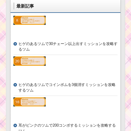
ル画像･高得点を
最新記事
ツムツムキャラクタ
だすには？
ー！プリンの基礎情報
とスキル画像･高得点を
だすには？
ツムツムキャラクタ
ー！スティッチの基礎
情報とスキル画像･高得
点をだすには？
ヒゲのあるツムで30チェーン以上出すミッションを攻略す
ツムツム！警察
官ニックの使い
るツム
方とスキル動画
｜消去系スキル
ツムツムキャラ
で使いやすい
クター！ダー
ス・ベイダーの
基礎情報とスキ
ル画像･高得点を
だすには？
ヒゲのあるツムでコインボムを3個消すミッションを攻略
ツ
するツム
ム
ツ
ム
鼻が黒いツムでドク
キ
ロの色を白にするミッ
ャ
ションを攻略するツム
ラ
ク
タ
耳がピンクのツムで200コンボするミッションを攻略する
ー！ジュディの基礎情
ツムツムキャラクタ
ツム