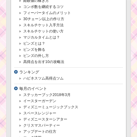
経験値の稼ぎ方
ツムツムキャラクタ
コンボ数を継続するコツ
ー！スヴェンの基礎情
フィーバータイムのメリット
報とスキル画像･高得点
をだすには？
30チェーン以上の作り方
スキルチケット入手方法
スキルチケットの使い方
マジカルタイムとは？
ほっぺが赤いツ
ムで8回フィーバ
ピンズとは？
ーするミッショ
ピンズを飾る
ンを攻略するツ
ピンズの外し方
ム
高得点を出す10の攻略法
ランキング
ツムツムキャラクタ
ハピネスツム高得点ツム
ー！BB-8の基礎情報と
スキル画像･高得点をだ
毎月のイベント
すには？
ステッカーブック2018年3月
イースターガーデン
ディズニーミュージックブックス
ツムツム！パイ
スペースレンジャー
レーツクラリス
ディズニースターシアター
の使い方とスキ
クリスマスパーティー
ル動画｜コンボ
数を稼ぐスキル
アップデートの仕方