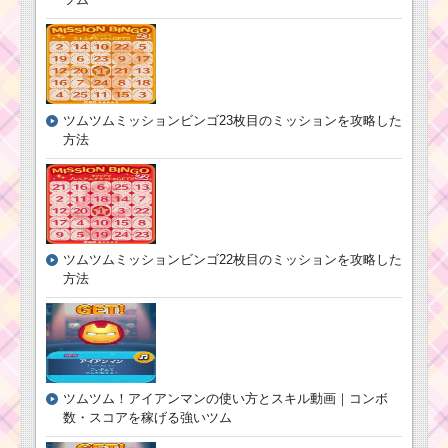
報とスキル画像･高得点
ー！セバスチャンの基
をだすには？
礎情報とスキル画像･高
得点をだすには？
ツムツムキャラクタ
ツムツムキャラ
ツムツムミッションビンゴ23枚目のミッションを攻略した
ー！ラビットの基礎情
クター！R2D2の
報とスキル画像･高得点
方法
基礎情報とスキ
をだすには？
ル画像･高得点を
だすには？
ツムツムキャラ
ツムツム！ベイマッ
クター！マリー
クス2.0の使い方とスキ
ツムツムミッションビンゴ22枚目のミッションを攻略した
の基礎情報とス
ル動画 高得点を出すコ
方法
キル画像･高得点
ツ
をだすには？
ツムツム！警察
官ジュディの使
ツ
い方とスキル動
ム
画｜スキル1でも
ツムツム！アイアンマンの使い方とスキル動画｜コンボ
ツ
ツム消去数が多
数・スコアを稼げる強いツム
ム
い
！