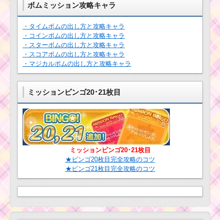
ボムミッション攻略キャラ
ツムツムキャラクタ
・タイムボムの出し方と攻略キャラ
ー！スフレの基礎情報
・コインボムの出し方と攻略キャラ
ツムツム！おし
とスキル画像･高得点を
ゃれマッドハッ
・スターボムの出し方と攻略キャラ
だすには？
ターの使い方と
・スコアボムの出し方と攻略キャラ
スキル動画 高得
・マジカルボムの出し方と攻略キャラ
点を出すコツ
ツムツム！ハー
トの女王の使い
ミッションビンゴ20･21枚目
方とスキル動画
高得点を出すコ
ツ
ツ
ム
ツ
ム
キ
ツムツム！ホリデー
ャ
マリーの使い方とスキ
ミッションビンゴ20･21枚目
ラ
ル動画｜なぞって消せ
★ビンゴ20枚目完全攻略のコツ
ク
るボムが発生
★ビンゴ21枚目完全攻略のコツ
タ
ー！トリトン王の基礎
情報とスキル画像･高得
点をだすには？
ツムツムキャラ
クター！クリス
マスプルートの
基礎情報とスキ