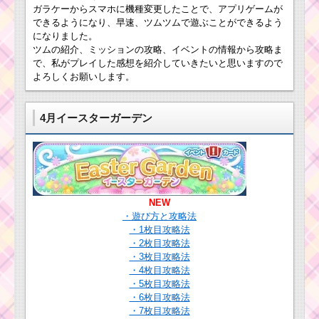
とスキル画像･高得点を
ト
ガラケーからスマホに機種変更したことで、アプリゲームが
だすには？
ル
できるようになり、早速、ツムツムで遊ぶことができるよう
ーパーの使い方とスキ
になりました。
ル動画 高得点を出すコ
ツムの紹介、ミッションの攻略、イベントの情報から攻略ま
ツ
ツムツム！ビッ
で、私がプレイした感想を紹介していきたいと思いますので
グバッドウルフ
よろしくお願いします。
の使い方とスキ
ル動画｜ボムを
巻き込む右端消
ツムツムキャラクタ
去系スキル
4月イースターガーデン
ー！ソーサラーミッキ
ーの基礎情報とスキル
画像･高得点をだすに
は？
ツムツムキャラクタ
ー！ザズーの基礎情報
とスキル画像･高得点を
だすには？
NEW
ツムツム！スプ
・遊び方と攻略法
リングミスバニ
・1枚目攻略法
ーの使い方とス
ツムツムキャラ
・2枚目攻略法
キル動画｜大き
クター！レディ
・3枚目攻略法
なボムが発生し
の基礎情報とス
大ツムとしてカ
・4枚目攻略法
キル画像･高得点
ウントされる
・5枚目攻略法
をだすには？
・6枚目攻略法
・7枚目攻略法