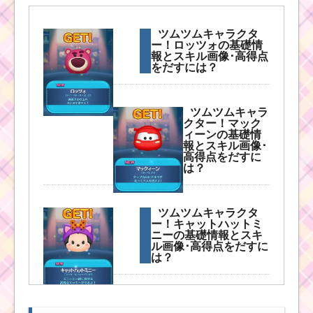
ツムツムキャラクタ
ツムツム7月イベント
ー！ロッツォの基礎情
「海賊のお宝探し」の
報とスキル画像･高得点
キャラクターボーナス
をだすには？
値と有利なキャラ
ツムツムキャラ
クター！マック
ツムツム！警察
ィーンの基礎情
官ジュディの使
報とスキル画像･
い方とスキル動
高得点をだすに
画｜スキル1でも
は？
ツム消去数が多
い
ツムツムキャラクタ
ー！キャットハットミ
ニーの基礎情報とスキ
ツムツム！ルミエール
ル画像･高得点をだすに
の使い方とスキル動画
は？
｜初心者向きで使いや
すい
ツムツムキャラクタ