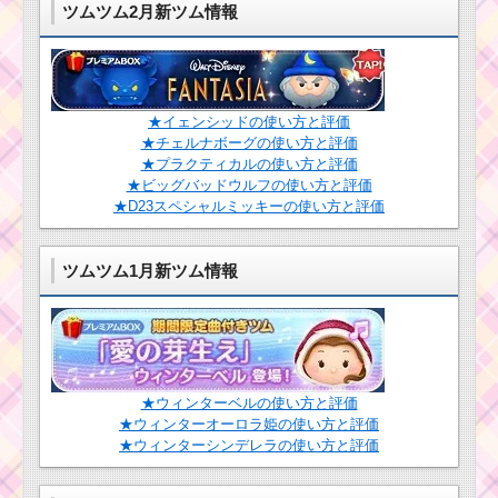
情報！スキル発
ツムツム2月新ツム情報
動画像･高得点･
コインを稼ぐに
ツムツム！ヒロの使
は？
い方とスキル動画 高得
点を出すコツ
★イェンシッドの使い方と評価
★チェルナボーグの使い方と評価
ツ
ツムツム！3月
★プラクティカルの使い方と評価
ム
うさぎの使い方
★ビッグバッドウルフの使い方と評価
ツ
とスキル動画 高
ム
★D23スペシャルミッキーの使い方と評価
得点を出すコツ
！
ポ
ッ
ツムツム1月新ツム情報
ト
夫
人の使い方とスキル動
画｜マイツムでロング
チェーン
★ウィンターベルの使い方と評価
ツムツム！ピグレッ
★ウィンターオーロラ姫の使い方と評価
ツムツムキャラクタ
トの基礎情報！スキル
★ウィンターシンデレラの使い方と評価
ー！C-3POの基礎情報
画像･高得点･コインを
とスキル画像･高得点を
稼ぐには？
だすには？