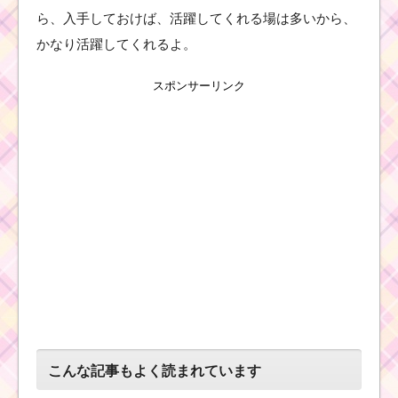
ツ
ら、入手しておけば、活躍してくれる場は多いから、
ム
キ
かなり活躍してくれるよ。
ャ
ラ
ク
スポンサーリンク
タ
ー！ティンカーベルの
基礎情報とスキル画像･
高得点をだすには？
ツムツム！ミゲルの使
い方とスキル動画｜画
面中央消去系スキル
ツムツムキャラ
クター！スクラ
ンプの基礎情報
とスキル画像･高
得点をだすに
こんな記事もよく読まれています
は？