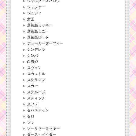
ジャック・スパロウ
ジャファー
ジュディ
女王
蒸気船ミッキー
蒸気船ミニー
蒸気船ピート
ジョーカーグーフィー
シンデレラ
シンバ
白雪姫
スヴェン
スカットル
スクランプ
スカー
スクルージ
スティッチ
スフレ
セバスチャン
ゼロ
ソラ
ソーサラーミッキー
ダース・ベイダー