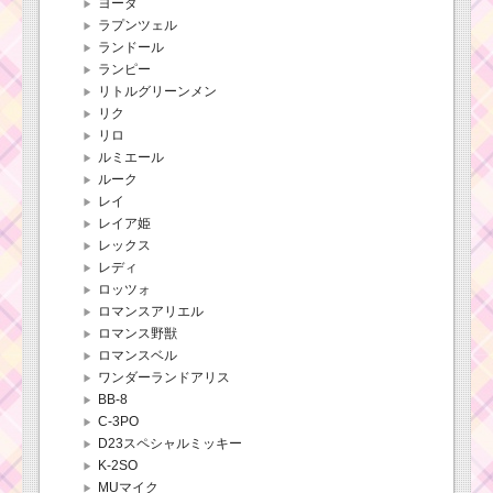
ヨーダ
ラプンツェル
ランドール
ランピー
リトルグリーンメン
リク
リロ
ルミエール
ルーク
レイ
レイア姫
レックス
レディ
ロッツォ
ロマンスアリエル
ロマンス野獣
ロマンスベル
ワンダーランドアリス
BB-8
C-3PO
D23スペシャルミッキー
K-2SO
MUマイク