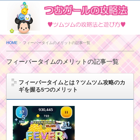
ツ
ム
ツ
ム
の
HOME
フィーバータイムのメリットの記事一覧
攻
略
フィーバータイムのメリットの記事一覧
法
と
遊
フィーバータイムとは？ツムツム攻略のカ
び
ギを握る5つのメリット
方