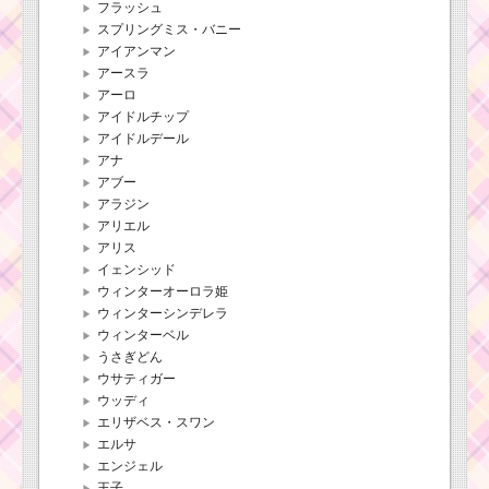
フラッシュ
スプリングミス・バニー
アイアンマン
アースラ
アーロ
アイドルチップ
アイドルデール
アナ
アブー
アラジン
アリエル
アリス
イェンシッド
ウィンターオーロラ姫
ウィンターシンデレラ
ウィンターベル
うさぎどん
ウサティガー
ウッディ
エリザベス・スワン
エルサ
エンジェル
王子