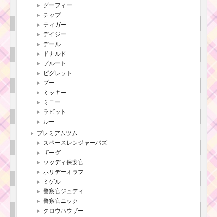
グーフィー
チップ
ティガー
デイジー
デール
ドナルド
プルート
ピグレット
プー
ミッキー
ミニー
ラビット
ルー
プレミアムツム
スペースレンジャーバズ
ザーグ
ウッディ保安官
ホリデーオラフ
ミゲル
警察官ジュディ
警察官ニック
クロウハウザー