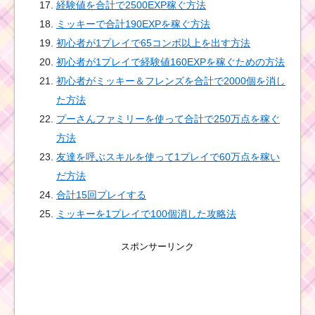
経験値を合計で2500EXP稼ぐ方法
ミッキーで合計190EXPを稼ぐ方法
初心者が1プレイで65コンボ以上を出す方法
黒色のツムでマジカル
ボムを10個消すおすす
初心者が1プレイで経験値160EXPを稼ぐための方法
めツムはコレ
初心者がミッキー＆フレンズを合計で2000個を消し
た方法
プーさんファミリーを使って合計で250万点を稼ぐ
ツムツム確率アップ
方法
2016年8月！セレクト
ツムはハチプー・ジャ
友達を呼ぶスキルを使って1プレイで60万点を稼い
スミン・トリトン王
だ方法
合計15回プレイする
ミッキーを1プレイで100個消した攻略法
ツムツム10月ホーンテ
ッドハロウィーンイベ
ント2階のミッション内
スポンサーリンク
容と攻略
ツムツムの美女