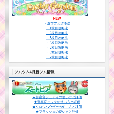
黄色のツムで1200枚
のコインを稼いだツム
とコツ
NEW
・遊び方と攻略法
2周年記念カップケー
・1枚目攻略法
キイベントを攻略する
・2枚目攻略法
のにおすすめのツム
・3枚目攻略法
・4枚目攻略法
・5枚目攻略法
赤色のツムで350万点
・6枚目攻略法
稼ぐミッションを攻略
・7枚目攻略法
するツム
ツムツム4月新ツム情報
ツムツムコイン報酬
10倍キャンペーン！最
大45,000コインゲット
のチャンス【ジャング
ル・ブック映画公開イ
ベント】
★警察官ジュディの使い方と評価
★警察官ニックの使い方と評価
★クロウハウザーの使い方と評価
★フラッシュの使い方と評価
青色のツムで合計