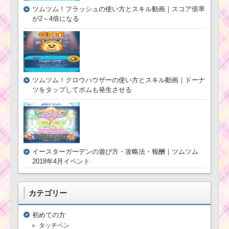
ィーンの遊び方と攻略
ツムツム！フラッシュの使い方とスキル動画｜スコア倍率
法を公開！
が2～4倍になる
プーさんファミリー
を使って合計で250万
点を稼ぐ方法
ツムツム！クロウハウザーの使い方とスキル動画｜ドーナ
ツをタップしてボムも発生させる
まつ毛があるツムを
使って1プレイでスキル
を8回使う方法
耳が丸いツムでスコ
イースターガーデンの遊び方・攻略法・報酬｜ツムツム
アボムを合計9個消すミ
ッションを攻略するツ
2018年4月イベント
ム
カテゴリー
ミッキー&フレンズの
ツムでドクロの色を白
初めての方
にするミッションを攻
略するツム
タッチペン