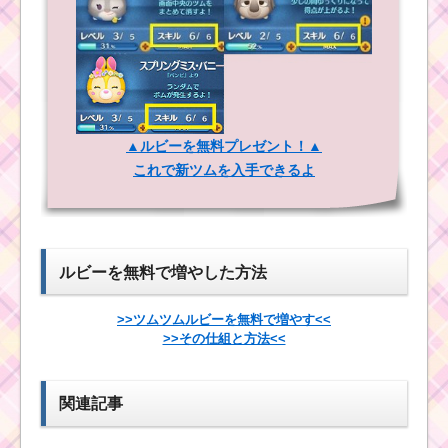
ツムツムイベント8月！
海のたからものを集め
ツムツム確率アップ
よう5枚目の攻略方法と
2016年4月！セレクト
報酬
ツムは白雪姫・オーロ
ラ姫・アリエル
▲ルビーを無料プレゼント！▲
これで新ツムを入手できるよ
青いツムで経験
ツムツム4月イベン
値を合計
ト！イースターガーデ
2300EXPを効率
ン7枚目のミッション内
よく稼ぐ方法
容と攻略
ルビーを無料で増やした方法
ツムツム5月ル
>>ツムツムルビーを無料で増やす<<
イニシャルがAのツム
ミエールのおも
>>その仕組と方法<<
で28チェーン以上出す
てなしイベント1
ミッションを攻略する
枚目のミッショ
ツム
ン内容と攻略
関連記事
ツムツム2017年10月