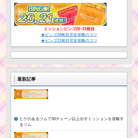
ツムツム！パイレー
ツスティッチの使い方
とスキル動画｜縦ライ
ミッションビンゴ20･21枚目
ン状の消去系スキル
★ビンゴ20枚目完全攻略のコツ
★ビンゴ21枚目完全攻略のコツ
ツムツム7月イ
ベント「海賊の
お宝探し」のキ
ャラクターボー
ナス値と有利な
キャラ
最新記事
タイムボムを出すた
めの条件と出し方！攻
略するのにおすすめキ
ャラ
ヒゲのあるツムで30チェーン以上出すミッションを攻略す
るツム
ツムツム9月ディズニ
ーストーリーブックス