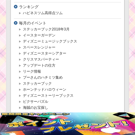
ツムツム1月イベン
ランキング
ト！ディズニースター
シアター5枚目のミッシ
ハピネスツム高得点ツム
ョン内容と攻略
毎月のイベント
ステッカーブック2018年3月
イースターガーデン
ディズニーミュージックブックス
スペースレンジャー
ディズニースターシアター
クリスマスパーティー
アップデートの仕方
リーク情報
プーさんのハチミツ集め
ステッカーブック
ホーンテッドハロウィーン
ディズニーストーリーブックス
ピクサーパズル
海賊のお宝探し
ルミエールのおもてなし
ファンタズミック
アナと雪の女王イベント
スイートハート