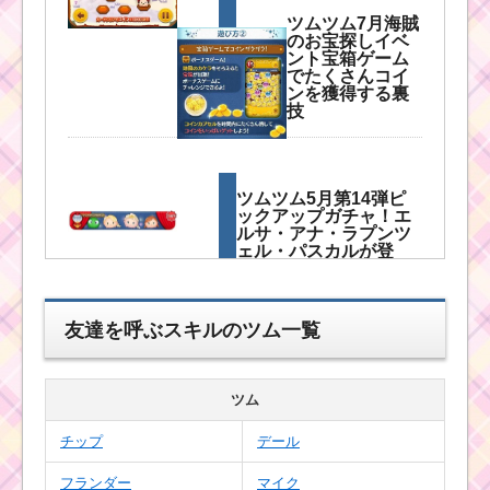
ツムツム7月海賊
のお宝探しイベ
ント宝箱ゲーム
でたくさんコイ
ンを獲得する裏
技
ツムツム5月第14弾ピ
ックアップガチャ！エ
ルサ・アナ・ラプンツ
ェル・パスカルが登
場！
友達を呼ぶスキルのツム一覧
ツムツム8月イベント
「ピクサーパズル」の
キャラクターボーナス
ツム
値と有利なキャラ
チップ
デール
フランダー
マイク