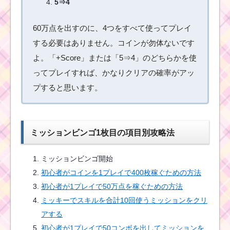
5⇒4
ツムツム9月ディ
ズニーストーリ
60万点を出すのに、4つをすべて使ってプレイ
ーブックスイベ
する必要はありません。コインが勿体ないです
ント2枚目のミッ
ション内容と攻
よ。「+Score」または「5⇒4」のどちらかを使
略
ってプレイすれば、かなりクリアの確率がアッ
プすると思います。
毛のはねたツムを1プレ
イで130個消そうを攻
略する方法
ミッションビンゴ1枚目の項目別攻略法
ミッションビンゴ開始
初心者が1プレイで50
万点を稼ぐための方法
初心者がコインを1プレイで400枚稼ぐための方法
初心者が1プレイで50万点を稼ぐための方法
ミッキーでスキルを合計10回使うミッションをクリ
まつ毛のあるツムを使
アする
って18チェーンをつく
る方法
初心者が1プレイで50コンボを出してミッションを