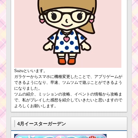
ツムツムイベン
ト8月！海のたか
らものを集めよ
う3枚目の攻略方
法と報酬
黒色のツムで225万点
を稼ぐミッションを攻
略するツム
Suzuといいます。
ガラケーからスマホに機種変更したことで、アプリゲームが
ハロウィーンのツム
できるようになり、早速、ツムツムで遊ぶことができるよう
で500万点稼ぐミッシ
になりました。
ョンを攻略するツム
ツムの紹介、ミッションの攻略、イベントの情報から攻略ま
で、私がプレイした感想を紹介していきたいと思いますので
よろしくお願いします。
リボンをつけたツム
で680コイン稼ぐミッ
ションを攻略するツム
4月イースターガーデン