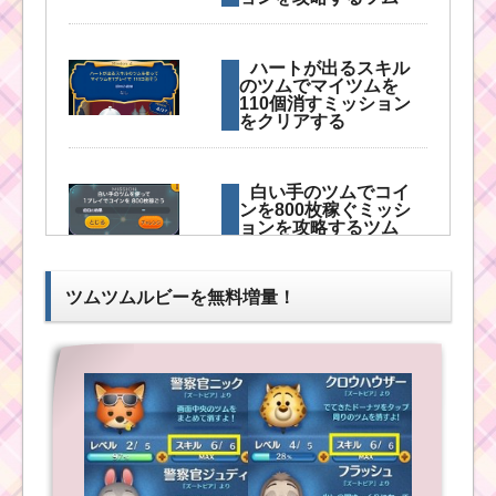
耳がとがったツムでス
ターボムを4個消そうを
ハートが出るスキル
攻略する方法
のツムでマイツムを
110個消すミッション
をクリアする
ヒゲのあるツムで30チ
ェーン以上出すミッシ
白い手のツムでコイ
ョンを攻略するツム
ンを800枚稼ぐミッシ
ョンを攻略するツム
ツムツム新イベント3
ツムツムルビーを無料増量！
ツムツムコイン報酬8
月！ライオンキングイ
倍キャンペーン！最大
ベントカードのクリア
36,000コインゲットの
報酬全24個
チャンス
ツムツム8月ピ
ツムツム4月新ツムにア
クサーパズルイ
ースラ・女王・マレフ
ベント4枚目のミ
ィセントドラゴンの3体
ッション内容と
登場
攻略