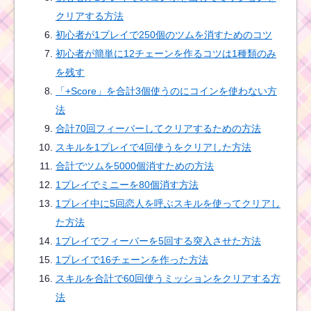
クリアする方法
初心者が1プレイで250個のツムを消すためのコツ
ツムツム1月イベント！
初心者が簡単に12チェーンを作るコツは1種類のみ
ディズニースターシア
ター2枚目のミッション
を残す
内容と攻略
「+Score」を合計3個使うのにコインを使わない方
法
合計70回フィーバーしてクリアするための方法
ツムツムミッシ
スキルを1プレイで4回使うをクリアした方法
ョンビンゴ23枚
目のミッション
合計でツムを5000個消すための方法
を攻略した方法
1プレイでミニーを80個消す方法
1プレイ中に5回恋人を呼ぶスキルを使ってクリアし
た方法
1
月
1プレイでフィーバーを5回する突入させた方法
1
日
1プレイで16チェーンを作った方法
に
スキルを合計で60回使うミッションをクリアする方
新ツム クラリス追加＆
日替わり確率アップの
法
正月イベント