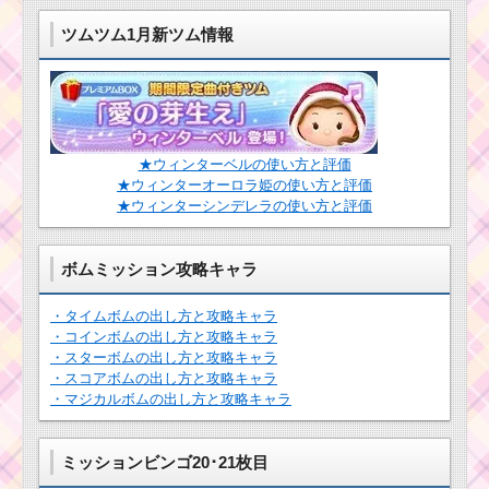
ツムツム1月新ツム情報
ツムツムイベント10
月！ハッピーハロウィ
ーンの攻略ポイントと
報酬は？
★ウィンターベルの使い方と評価
ハッピーハロウィー
★ウィンターオーロラ姫の使い方と評価
ンのキャンディパーテ
★ウィンターシンデレラの使い方と評価
ィーの招待状を毎回ゲ
ットできないの？
ボムミッション攻略キャラ
ツムツムアリスイベ
・タイムボムの出し方と攻略キャラ
ントのキャラクターボ
・コインボムの出し方と攻略キャラ
ーナスを計算してみ
・スターボムの出し方と攻略キャラ
た！
・スコアボムの出し方と攻略キャラ
・マジカルボムの出し方と攻略キャラ
ツムツム確率アップ
2016年8月！セレクト
ミッションビンゴ20･21枚目
ツムはニモ・ドリー・
クラッシュ