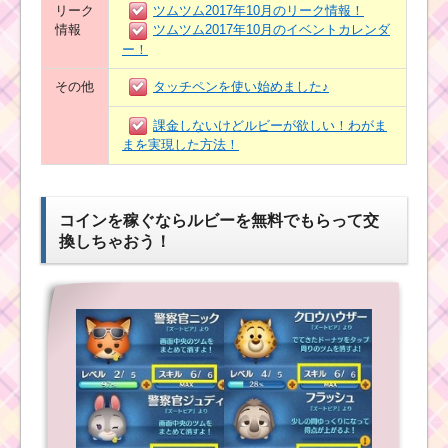
リーク
ツムツム2017年10月のリーク情報！
情報
ツムツム2017年10月のイベントカレンダ
ー！
その他
タッチペンを使い始めました♪
課金しないけどルビーが欲しい！わがま
まを実現した方法！
コインを稼ぐならルビーを無料でもらって交
換しちゃおう！