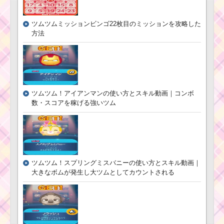
2周年ありがとうキャ
ンペーン！1月29日～
31日の3日間限定ログ
ツムツムミッションビンゴ22枚目のミッションを攻略した
インプレゼント
方法
毛が三本のツムを使
って280万点以上を出
した方法
ツムツム！アイアンマンの使い方とスキル動画｜コンボ
数・スコアを稼げる強いツム
ハピネスツムを使っ
て1プレイでスキルを4
回使うミッションを攻
略するツム
ツムツム！スプリングミスバニーの使い方とスキル動画｜
鼻が黒いツムでドク
ロの色を白にするミッ
大きなボムが発生し大ツムとしてカウントされる
ションを攻略するツム
ツムツム10月新イベ
ント！ハッピーハロウ