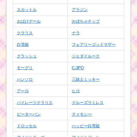
黄色のツムで合計3個の
コインボムを消したお
スカットル
アラジン
すすめツム
おばけデール
かぼちゃチップ
クラリス
ナラ
帽子をかぶったツムで
合計3500EXPを効率よ
白雪姫
フェアリーゴッドマザー
く稼ぐための方法
クラッシュ
ジェダイルーク
モーグリ
C-3PO
かぼちゃが出るスキル
で1プレイでツムを510
ハンソロ
三銃士ミッキー
個消すミッションを攻
略するツム
アーロ
ヒロ
パイレーツクラリス
クルーズラミレス
リボンを付けたツムで
1800コインを稼ぐ方法
ピーターパン
ティモシー
ドロッセル
ハッピー白雪姫