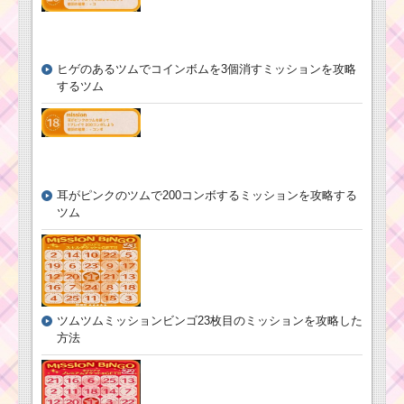
イベントおまけミッシ
ョン内容と攻略
ヒゲのあるツムでコインボムを3個消すミッションを攻略
ツムツム7月！
するツム
アリスイベント3
枚目のミッショ
ンと報酬一覧の
まとめ
耳がピンクのツムで200コンボするミッションを攻略する
ツム
ツムツム9月ディズニ
ツムツムミッションビンゴ23枚目のミッションを攻略した
ーストーリーブックス
方法
イベント1枚目のミッシ
ョン内容と攻略