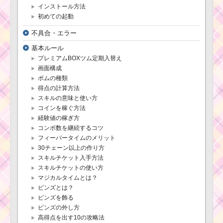
インストール方法
初めての起動
ツムツム6月第15弾ピ
不具合・エラー
ックアップガチャ！モ
カ・プリン・野獣など
基本ルール
が登場！
プレミアムBOXツム定期入替え
画面構成
ボムの種類
耳がとがったツムで6
得点の計算方法
回フィーバーするミッ
スキルの意味と使い方
ションを攻略するツム
コインを稼ぐ方法
経験値の稼ぎ方
コンボ数を継続するコツ
毛を結んだツムで経
フィーバータイムのメリット
験値430Expを稼ぐ方法
と最適なツムはコチラ
30チェーン以上の作り方
スキルチケット入手方法
スキルチケットの使い方
マジカルタイムとは？
まつ毛のあるツムで
合計56回スキルを使う
ピンズとは？
のに効率的なツム
ピンズを飾る
ピンズの外し方
高得点を出す10の攻略法