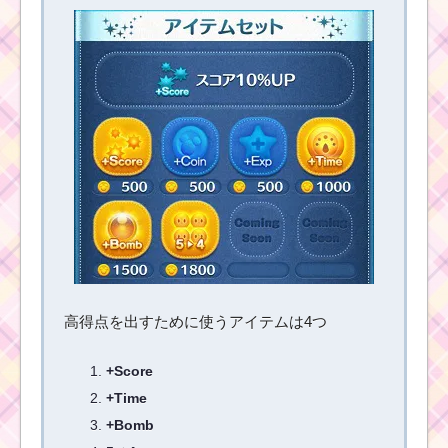
ツムツムのザーグ討伐
ミッションの攻略とお
すすめツムたち【2018
年3月スペースレンジャ
ーイベント】
ツムツム9月ディ
ズニーストーリ
ーブックスイベ
ントおまけミッ
ション内容と攻
略
高得点を出すために使うアイテムは4つ
+Score
ミッションビンゴ12･
13枚目の攻略･難易度･
+Time
クリア報酬まとめ
+Bomb