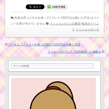
第10弾ピックアップガ
のリーク情報！新ツ
チャはバレンタインデ
ム・ガチャ・確率アッ
イジー・バレンタイン
プ・新イベントカレン
ミニーが再登場！
ダー
友達を呼ぶスキルを使って1プレイで60万点を稼いだ方法 は
コメ
ントを受け付けていません
ミッションビンゴ1枚目
毎月のイベン
ツムツム11月プーさ
ト
ミッションビンゴ
ミッキー&フレンズの
んのハチミツあつめ2枚
ツムでマイツムを1プレ
目のミッション内容と
イで110個消すミッシ
攻略
ョンを攻略するツム
プーさんファミリーを使って合計で250万点を稼ぐ方法
ミッキーを1プレイで100個消した攻略法
ツムツム2周年
記念プレゼント
ツムツム マリー版スコ
キャンペーン！
アチャレンジの遊び方
ぬいぐるみ・マスコッ
と攻略のコツ
ト・スマホプラグイン
が当たる
ツムツム4月イベン
ト！イースターガーデ
ン1枚目のミッション内
容と攻略