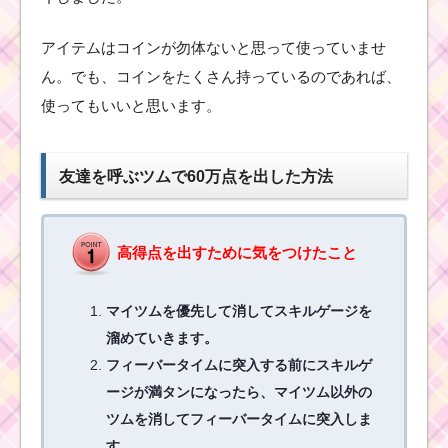
アイテムはコインが勿体ないと思って使っていませ
美女と野獣のツ
ん。でも、コインをたくさん持っているのであれば、
ムで1プレイ
5,000,000点稼ぐ
使ってもいいと思います。
ミッションを攻
略するツム
友達を呼ぶツムで60万点を出した方法
ビンゴ15枚目 黒色のツ
ムで1800コインを稼い
だツムと攻略法
高得点を出すために気をつけたこと
マイツムを優先して消してスキルゲージを
経験値を合計で
溜めていきます。
2500EXP稼ぐ方法
フィーバータイムに突入する前にスキルゲ
ージが満タンになったら、マイツム以外の
ツムを消してフィーバータイムに突入しま
白色のツムでスコアボ
ムを1プレイで3個消す
す。