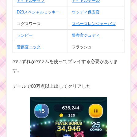
アイドルチップ
アイドルデール
ツムツムズートピアイ
ベントでジグソーハー
トをいつでも効率よく
D23スペシャルミッキー
ウッディ保安官
出す方法
コグスワース
スペースレンジャーバズ
ランピー
警察官ジュディ
耳が丸いツムで50コン
ボするミッションを攻
警察官ニック
フラッシュ
略する
のいずれかのツムを使ってプレイする必要がありま
す。
1プレイで500コインを
稼いだ方法
デールで60万点以上出してクリアした
キングダムハーツシリ
ーズでスキルを10回使
うミッションを攻略す
るツム