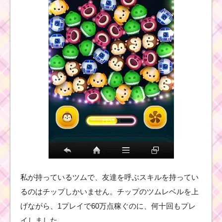
iPhone6sに機種変更し
たらツムツムで不具
合！マイツムが変更で
きない･タップしても動
きが鈍い！
鼻が黒いツムを110個
消すミッションを攻略
するツム
スターウォーズイベン
トパート2の有利なツム
の加算率一覧
私が持っているツムで、友達を呼ぶスキルを持ってい
るのはチップしかいません。チップのツムレベルを上
ツムツム1月イベント！
ディズニースターシア
げながら、1プレイで60万点稼ぐのに、何十回もプレ
ター7枚目のミッション
内容と攻略
イしました。