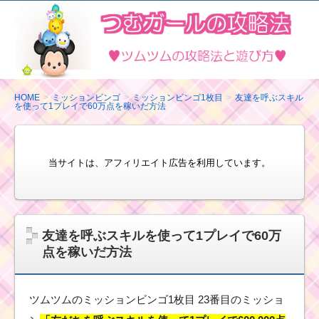
ツ
ム
ツ
ム
の
HOME
ミッションビンゴ
ミッションビンゴ1枚目
友達を呼ぶスキル
を使って1プレイで60万点を稼いだ方法
攻
略
法
当サイトは、アフィリエイト広告を利用しています。
と
遊
び
方
友達を呼ぶスキルを使って1プレイで60万
点を稼いだ方法
ツムツムのミッションビンゴ1枚目 23番目のミッショ