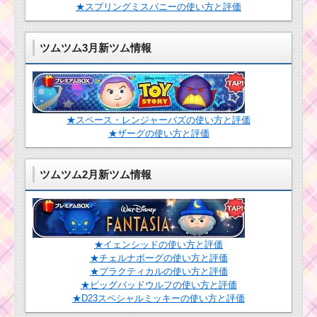
1250万点稼ぐミッショ
★スプリングミスバニーの使い方と評価
ンを攻略するツム
ツムツム3月新ツム情報
ツムツムビンゴ17 22.
縦ライン消去スキルで1
プレイで1000コインを
稼いだ方法
★スペース・レンジャーバズの使い方と評価
★ザーグの使い方と評価
ミッキー＆フレンズ
シリーズで6回フィーバ
ーするミッションを攻
ツムツム2月新ツム情報
略するツム
耳がとがったツムで
80コンボを出した攻略
法
★イェンシッドの使い方と評価
★チェルナボーグの使い方と評価
★プラクティカルの使い方と評価
★ビッグバッドウルフの使い方と評価
えりが見えるツムで
★D23スペシャルミッキーの使い方と評価
450万点稼ぐミッショ
ンを攻略するツム