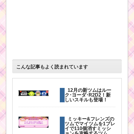
と野獣スコアチ
ャレンジのグル
ープ別ボーダー
予想と結果推移
耳が丸いツムで70コン
ボするミッションを攻
略する
こんな記事もよく読まれています
ミッキー&フレンズシ
リーズで400万点を稼
ぐ方法
12月の新ツムはルー
ク･ヨーダ･R2D2！新
しいスキルも登場！
イニシャルがSのツム
で1プレイで13回スキ
ルを使うミッションを
ミッキー&フレンズの
攻略するキャラ
ツムでマイツムを1プレ
イで110個消すミッシ
ョンを攻略するツム