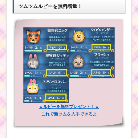
狙える
ツムツムルビーを無料増量！
耳が丸いツムで50コ
ンボするミッションを
攻略する
ツムツム2月イベン
ト！ディズニーミュー
ジックブックスおまけ
のミッション内容と攻
略
ツムツムの茶色のツ
ムで20チェーンするミ
ッションを攻略する
▲ルビーを無料プレゼント！▲
これで新ツムを入手できるよ
イニシャルがMのツム
でマジカルボムを40個
消すミッションを攻略
するツム