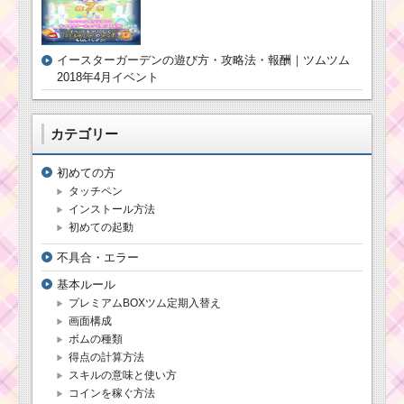
イベント「海の仲間を
さがそう！」の遊び
方・攻略法・報酬
イースターガーデンの遊び方・攻略法・報酬｜ツムツム
2018年4月イベント
ツムツム11月ステッ
カーブック4枚目のミッ
ション内容と攻略
カテゴリー
初めての方
プリンセスのツ
タッチペン
ムでマイツムを
270個消すミッシ
インストール方法
ョンを攻略するツム
初めての起動
不具合・エラー
スターウォーズイベ
基本ルール
ントパート2の有利なツ
プレミアムBOXツム定期入替え
ムの加算率一覧
画面構成
ボムの種類
得点の計算方法
耳がピンクのツムで
スキルの意味と使い方
スキルを40回使うミッ
コインを稼ぐ方法
ションを攻略するツム