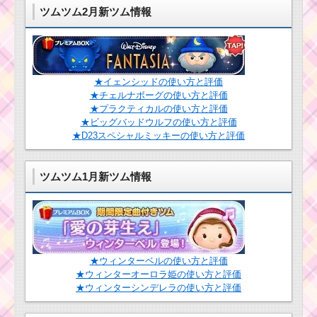
ツムツム2月新ツム情報
ツムツム8月ピクサー
パズルイベント4枚目の
ミッション内容と攻略
★イェンシッドの使い方と評価
黄色のツムで1
★チェルナボーグの使い方と評価
プレイで6回フィ
★プラクティカルの使い方と評価
ーバーするミッ
★ビッグバッドウルフの使い方と評価
ションを攻略するツム
★D23スペシャルミッキーの使い方と評価
ツムツム確率アップ
ツムツム1月新ツム情報
2017年4月！セレクト
ツムはマレフィセント
ドラゴン・クルエラ・
フック船
★ウィンターベルの使い方と評価
友達を呼ぶスキルで
★ウィンターオーロラ姫の使い方と評価
80コンボするミッショ
ンを攻略するツム
★ウィンターシンデレラの使い方と評価