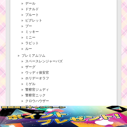
デール
ドナルド
プルート
ピグレット
プー
ミッキー
ミニー
ラビット
ルー
プレミアムツム
スペースレンジャーバズ
ザーグ
ウッディ保安官
ホリデーオラフ
ミゲル
警察官ジュディ
警察官ニック
クロウハウザー
フラッシュ
スプリングミス・バニー
アイアンマン
アースラ