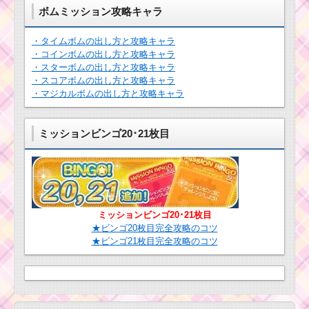
ボムミッション攻略キャラ
ツムツム2016年4月の
リーク情報！新イベン
ト・ツム・ガチャなど
・タイムボムの出し方と攻略キャラ
・コインボムの出し方と攻略キャラ
・スターボムの出し方と攻略キャラ
・スコアボムの出し方と攻略キャラ
ツムツム2017
年5月13日～のピ
・マジカルボムの出し方と攻略キャラ
ックアップガチ
ャはウサプー・
ウサティガーな
ミッションビンゴ20･21枚目
ど
ツムツム1月イベン
ト！ディズニースター
シアター7枚目のミッシ
ョン内容と攻略
ミッションビンゴ20･21枚目
★ビンゴ20枚目完全攻略のコツ
★ビンゴ21枚目完全攻略のコツ
茶色のツムでス
キルを14回使う
ミッションを攻
略するツム