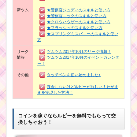
新ツム
★警察官ジュディのスキルと使い方
★警察官ニックのスキルと使い方
★クロウハウザーのスキルと使い方
★フラッシュのスキルと使い方
★スプリングミスバニーのスキルと使い
方
リーク
ツムツム2017年10月のリーク情報！
情報
ツムツム2017年10月のイベントカレンダ
ー！
その他
タッチペンを使い始めました♪
課金しないけどルビーが欲しい！わがま
まを実現した方法！
コインを稼ぐならルビーを無料でもらって交
換しちゃおう！