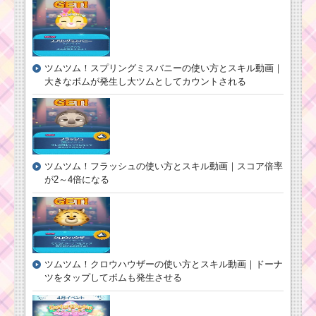
11月！セレクトツムは
マックイーン･レック
ス･ベイマックス
ツムツム！スプリングミスバニーの使い方とスキル動画｜
ツムツム2017年7月第
大きなボムが発生し大ツムとしてカウントされる
一弾のピックアップガ
チャはホーンハットミ
ッキー・パレードティ
ンクなど
耳がとがったツムで
ツムツム！フラッシュの使い方とスキル動画｜スコア倍率
550万点を稼いだツム
が2～4倍になる
と攻略のコツ
帽子をかぶったツム
でマイツムを160個消
すミッションを攻略す
るツム
ツムツム！クロウハウザーの使い方とスキル動画｜ドーナ
ツをタップしてボムも発生させる
ツムツム8月！真夏の