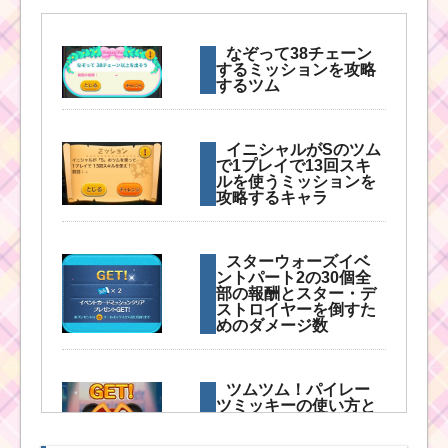
なぞって38チェーン
するミッションを攻略
するツム
イニシャルがSのツム
で1プレイで13回スキ
ルを使うミッションを
攻略するキャラ
スターウォーズイベ
ントパート2の30個全
部の報酬とスター・デ
ストロイヤーを倒すた
めのダメージ数
ツムツム！パイレー
ツミッキーの使い方と
スキル動画｜強いスキ
ルと育てると高得点を