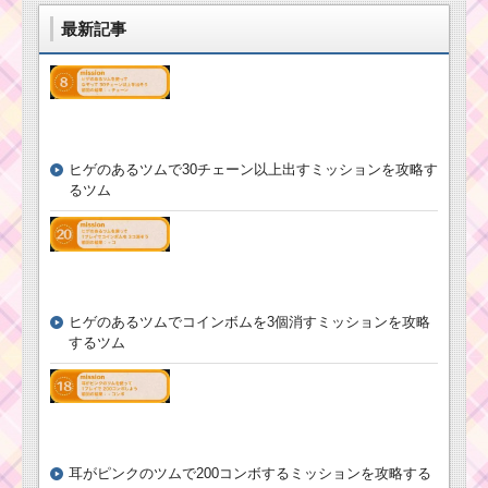
最新記事
ツムツム8月ピクサー
パズルイベント5枚目の
ミッション内容と攻略
ツムツム8月ピ
クサーパズルイ
ヒゲのあるツムで30チェーン以上出すミッションを攻略す
ベント3枚目のミ
るツム
ッション内容と
攻略
ツムツム7月海賊のお
宝探しイベント2枚目の
ミッション内容と攻略
ヒゲのあるツムでコインボムを3個消すミッションを攻略
するツム
消去系スキルのツム
で合計800万点稼ぐミ
ッションを攻略するツ
ム
耳がピンクのツムで200コンボするミッションを攻略する