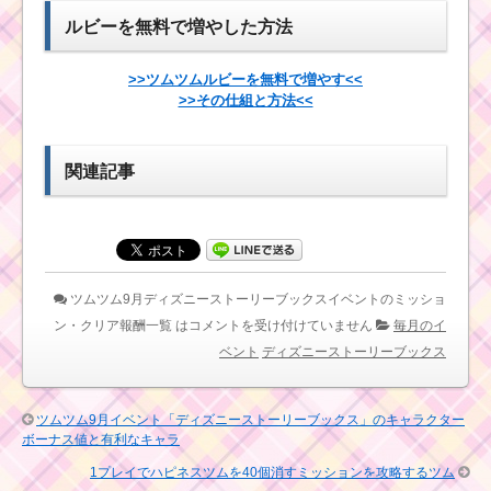
ルビーを無料で増やした方法
かぼちゃが出るスキ
ルで1プレイでツムを
>>ツムツムルビーを無料で増やす<<
510個消すミッション
>>その仕組と方法<<
を攻略するツム
関連記事
ツムツム11月ステッ
カーブック2枚目のミッ
ション内容と攻略
ツムツムの美女
ツムツム9月ディズニーストーリーブックスイベントのミッショ
と野獣スコアチ
ャレンジの報酬
ン・クリア報酬一覧 は
コメントを受け付けていません
毎月のイ
とピンズについて
ベント
ディズニーストーリーブックス
スターウォーズイベ
ツムツム9月イベント「ディズニーストーリーブックス」のキャラクター
ントパート2はサポート
ボーナス値と有利なキャラ
バトルでさらにアイテ
ムゲット
1プレイでハピネスツムを40個消すミッションを攻略するツム