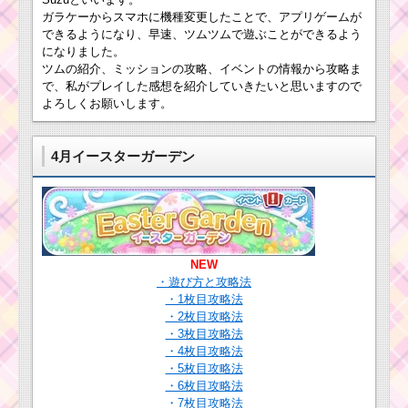
集めよう1枚目の攻略方
ガラケーからスマホに機種変更したことで、アプリゲームが
法と報酬
できるようになり、早速、ツムツムで遊ぶことができるよう
になりました。
ツムの紹介、ミッションの攻略、イベントの情報から攻略ま
茶色のツムを合
で、私がプレイした感想を紹介していきたいと思いますので
計で3000個消す
よろしくお願いします。
ミッションを攻略する
ツム
4月イースターガーデン
ツムツム5月新ツムに
ジュディ・ニック・フ
ィニックの3体登場
NEW
赤色のツムで350万点
稼ぐミッションを攻略
・遊び方と攻略法
するツム
・1枚目攻略法
・2枚目攻略法
・3枚目攻略法
・4枚目攻略法
黄色いツムを使って
・5枚目攻略法
240コンボ出す方法
・6枚目攻略法
・7枚目攻略法