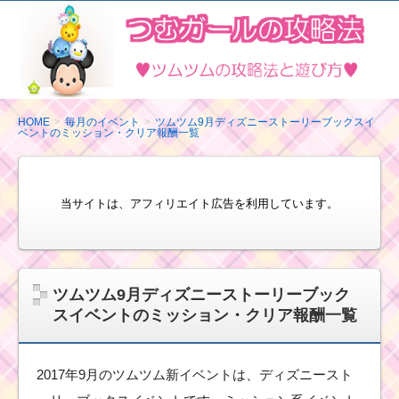
ツ
ム
ツ
ム
の
HOME
毎月のイベント
ツムツム9月ディズニーストーリーブックスイ
ベントのミッション・クリア報酬一覧
攻
略
法
当サイトは、アフィリエイト広告を利用しています。
と
遊
び
方
ツムツム9月ディズニーストーリーブック
スイベントのミッション・クリア報酬一覧
2017年9月のツムツム新イベントは、ディズニースト