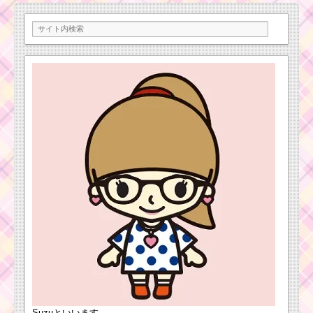
ツムツム5月ズートピ
アイベントのクリア報
酬・プレイ回数・スペ
シャル画像
黄色い手のツム
でタイムボムを
10個消すミッシ
ョンを攻略する
ツム
ツムツム2017年6月4
日からのピックアップ
ガチャはプリンスチャ
ーミング・モカなど！
ラスト賞に曲付き白雪
姫
ツムツムイベント8
月！海のたからものを
Suzuといいます。