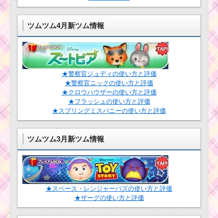
ツムツム7月！アリス
イベント6枚目のミッシ
ツムツム4月新ツム情報
ョンと報酬一覧のまと
め
12月の新ツムは
ルーク･ヨーダ･
★警察官ジュディの使い方と評価
R2D2！新しいスキル
★警察官ニックの使い方と評価
も登場！
★クロウハウザーの使い方と評価
★フラッシュの使い方と評価
★スプリングミスバニーの使い方と評価
ツムツム1月イベン
ト！ディズニースター
シアター3枚目のミッシ
ツムツム3月新ツム情報
ョン内容と攻略
ツムツム！パイ
レーツクラリス
★スペース・レンジャーバズの使い方と評価
の使い方とスキ
ル動画｜コンボ
★ザーグの使い方と評価
数を稼ぐスキル