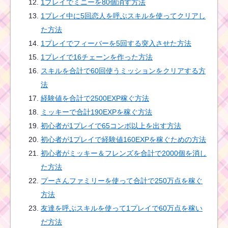
1プレイでミニーを80個消す方法
1プレイ中に5回恋人を呼ぶスキルを使ってクリアし
た方法
1プレイでフィーバーを5回する突入させた方法
1プレイで16チェーンを作った方法
スキルを合計で60回使うミッションをクリアする方
法
経験値を合計で2500EXP稼ぐ方法
ミッキーで合計190EXPを稼ぐ方法
初心者が1プレイで65コンボ以上を出す方法
初心者が1プレイで経験値160EXPを稼ぐための方法
初心者がミッキー＆フレンズを合計で2000個を消し
た方法
プーさんファミリーを使って合計で250万点を稼ぐ
方法
友達を呼ぶスキルを使って1プレイで60万点を稼い
だ方法