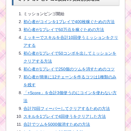
ミッションビンゴ開始
ツムツムを始めたけど
初心者がコインを1プレイで400枚稼ぐための方法
ミッションビンゴ1枚目
が出来ない！？
初心者が1プレイで50万点を稼ぐための方法
ミッキーでスキルを合計10回使うミッションをクリ
アする
初心者が1プレイで50コンボを出してミッションを
クリアする方法
初心者が1プレイで250個のツムを消すためのコツ
初心者が簡単に12チェーンを作るコツは1種類のみ
を残す
「+Score」を合計3個使うのにコインを使わない方
法
合計70回フィーバーしてクリアするための方法
スキルを1プレイで4回使うをクリアした方法
合計でツムを5000個消すための方法