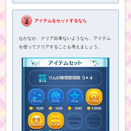
初心者が簡単に12チェ
ーンを作るコツは1種類
のみを残す
アイテムをセットするなら
プーさんファミリーを
使って合計で250万点
なかなか、クリア出来ないようなら、アイテム
を稼ぐ方法
を使ってクリアすることも考えましょう。
ミッキーでスキルを合
計10回使うミッション
をクリアする
初心者が1プレイで250
個のツムを消すための
コツ