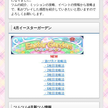
になりました。
「+Score」を合計3個
ツムの紹介、ミッションの攻略、イベントの情報から攻略ま
使うのにコインを使わ
で、私がプレイした感想を紹介していきたいと思いますので
ない方法
よろしくお願いします。
ミッキーで合計
4月イースターガーデン
190EXPを稼ぐ方法
初心者がミッキー&フ
レンズを合計で2000個
を消した方法
NEW
・遊び方と攻略法
・1枚目攻略法
経験値を合計で
・2枚目攻略法
2500EXP稼ぐ方法
・3枚目攻略法
・4枚目攻略法
・5枚目攻略法
1プレイ中に5回恋人
・6枚目攻略法
を呼ぶスキルを使って
・7枚目攻略法
クリアした方法
ツムツム4月新ツム情報