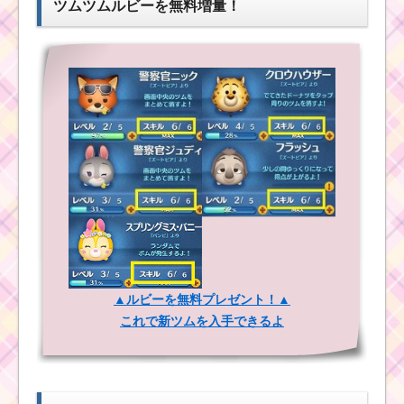
ツムツムルビーを無料増量！
ミッキーでスキルを
合計10回使うミッショ
ンをクリアする
ツムツムミッション
ビンゴ1枚目！完全攻略
法を公開中！これで初
心者もクリアできる
1プレイでフィ
ーバーを5回突入
させた方法
ツムツムを始めたけ
▲ルビーを無料プレゼント！▲
どミッションビンゴ1枚
これで新ツムを入手できるよ
目が出来ない！？
初心者が1プレ
イで50コンボを