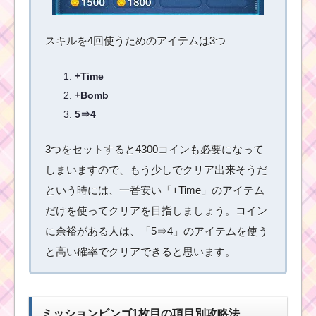
1プレイで16チェーン
を作った方法
スキルを4回使うためのアイテムは3つ
ミッキーで合計
+Time
190EXPを稼ぐ方法
+Bomb
5⇒4
スキルを合計で60回使
うミッションをクリア
3つをセットすると4300コインも必要になって
する方法
しまいますので、もう少しでクリア出来そうだ
という時には、一番安い「+Time」のアイテム
だけを使ってクリアを目指しましょう。コイン
友達を呼ぶスキルを使
って1プレイで60万点
に余裕がある人は、「5⇒4」のアイテムを使う
を稼いだ方法
と高い確率でクリアできると思います。
経験値を合計で
2500EXP稼ぐ方法
ミッションビンゴ1枚目の項目別攻略法