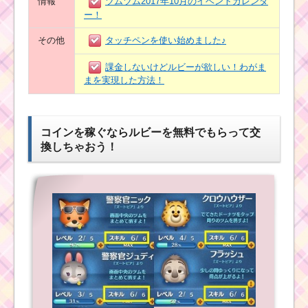
情報
ツムツム2017年10月のイベントカレンダ
ー！
その他
タッチペンを使い始めました♪
課金しないけどルビーが欲しい！わがま
まを実現した方法！
コインを稼ぐならルビーを無料でもらって交
換しちゃおう！