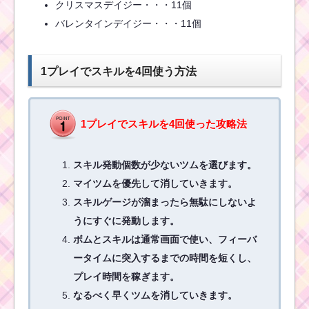
クリスマスデイジー・・・11個
バレンタインデイジー・・・11個
合計でツムを5000個消
すための方法
1プレイでスキルを4回使う方法
初心者がコインを1プレ
イで400枚稼ぐための
方法
1プレイでスキルを4回使った攻略法
スキル発動個数が少ないツムを選びます。
ミッキーを1プレイで
マイツムを優先して消していきます。
100個消した攻略法
スキルゲージが溜まったら無駄にしないよ
うにすぐに発動します。
ボムとスキルは通常画面で使い、フィーバ
初心者が1プレイで65
コンボ以上を出す方法
ータイムに突入するまでの時間を短くし、
プレイ時間を稼ぎます。
なるべく早くツムを消していきます。