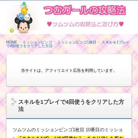
ツ
ム
ツ
ム
の
HOME
ミッションビンゴ
ミッションビンゴ1枚目
スキルを1プレイ
で4回使うをクリアした方法
攻
略
法
当サイトは、アフィリエイト広告を利用しています。
と
遊
び
方
スキルを1プレイで4回使うをクリアした方
法
ツムツムのミッションビンゴ1枚目 10番目のミッショ