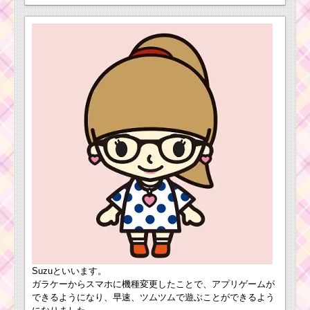
初心者がコインを1プ
レイで400枚稼ぐため
の方法
プーさんファミリー
を使って合計で250万
点を稼ぐ方法
初心者が1プレイで50
万点を稼ぐための方法
ミッキーを1プレイで
100個消した攻略法
初心者が1プレイで経
験値160EXPを稼ぐた
めの方法
Suzuといいます。
ガラケーからスマホに機種変更したことで、アプリゲームが
できるようになり、早速、ツムツムで遊ぶことができるよう