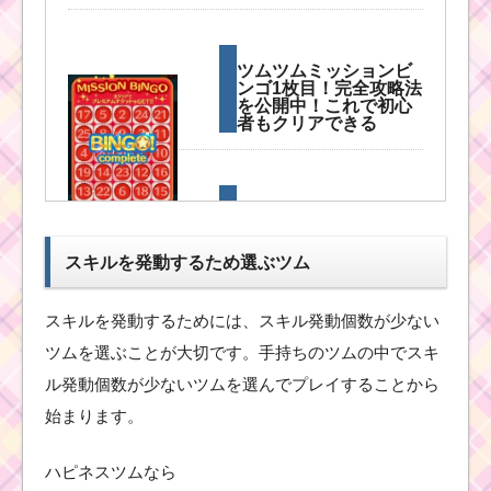
ツムツムミッションビ
ンゴ1枚目！完全攻略法
を公開中！これで初心
者もクリアできる
初心者が1プレイ
で経験値160EXP
を稼ぐための方
スキルを発動するため選ぶツム
法
スキルを発動するためには、スキル発動個数が少ない
初心者が1プレイで50
ツムを選ぶことが大切です。手持ちのツムの中でスキ
コンボを出してミッシ
ル発動個数が少ないツムを選んでプレイすることから
ョンをクリアする方法
始まります。
ハピネスツムなら
1プレイでフィーバーを