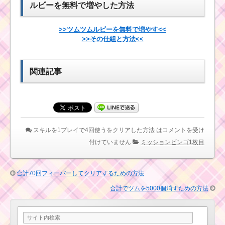
出してミッションをク
ルビーを無料で増やした方法
リアする方法
>>ツムツムルビーを無料で増やす<<
>>その仕組と方法<<
初心者が簡単に12チ
ェーンを作るコツは1種
類のみを残す
関連記事
合計70回フィーバー
してクリアするための
方法
スキルを1プレイで4回使うをクリアした方法 は
コメントを受け
初心者が1プレイで
付けていません
ミッションビンゴ1枚目
250個のツムを消すた
めのコツ
合計70回フィーバーしてクリアするための方法
1プレイでミニーを80
合計でツムを5000個消すための方法
個消す方法