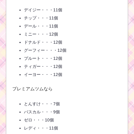
5回突入させた方法
デイジー・・・11個
チップ・・・11個
初心者がミッキー&フ
デール・・・11個
レンズを合計で2000個
を消した方法
ミニー・・・12個
ドナルド・・・12個
グーフィー・・・12個
「+Score」を合計3個
プルート・・・12個
使うのにコインを使わ
ティガー・・・12個
ない方法
イーヨー・・・12個
プレミアムツムなら
1プレイでミニーを80
個消す方法
とんすけ・・・7個
パスカル・・・9個
初心者が1プレイで50
ゼロ・・・10個
万点を稼ぐための方法
レディ・・・11個