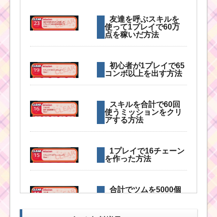
友達を呼ぶスキルを
使って1プレイで60万
点を稼いだ方法
初心者が1プレイで65
コンボ以上を出す方法
スキルを合計で60回
使うミッションをクリ
アする方法
1プレイで16チェーン
を作った方法
合計でツムを5000個
消すための方法