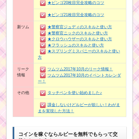
★ビンゴ20枚目完全攻略のコツ
★ビンゴ21枚目完全攻略のコツ
新ツム
★警察官ジュディのスキルと使い方
★警察官ニックのスキルと使い方
★クロウハウザーのスキルと使い方
★フラッシュのスキルと使い方
★スプリングミスバニーのスキルと使い
方
リーク
ツムツム2017年10月のリーク情報！
情報
ツムツム2017年10月のイベントカレンダ
ー！
その他
タッチペンを使い始めました♪
課金しないけどルビーが欲しい！わがま
まを実現した方法！
コインを稼ぐならルビーを無料でもらって交