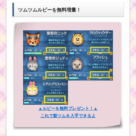
ツムツムルビーを無料増量！
まつ毛のあるツムを
ツムツム1月イベント！
使って18チェーンをつ
ディズニースターシア
くる方法
ター6枚目のミッション
内容と攻略
ツムツムミッション
ビンゴ20枚目のミッシ
ョンを攻略した方法
ツムツム2016年
10月のリーク情
報！新イベント
はハロウィ
黒色のツムでド
ン？・新ツム・
クロを3回攻撃し
ガチャは？
て消すミッショ
ンを攻略するツ
ム
青色のツムで合計125
▲ルビーを無料プレゼント！▲
回フィーバーするミッ
ツムツムコイン報酬
ションを攻略するツム
これで新ツムを入手できるよ
10倍キャンペーン！最
大45,000コインゲット
のチャンス【ジャング
ル・ブック映画公開イ