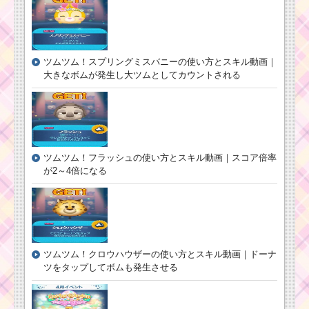
ツムツム3月新ツムに
ライオンキングシリー
ズ5体登場かも・・・
ツムツム！スプリングミスバニーの使い方とスキル動画｜
大きなボムが発生し大ツムとしてカウントされる
タイムボムを出すた
めの条件と出し方！攻
略するのにおすすめキ
ャラ
ツムツム！フラッシュの使い方とスキル動画｜スコア倍率
が2～4倍になる
ツムツム11月ステッ
カーブック3枚目のミッ
ション内容と攻略
白色のツムを合
計600個消すミッ
ツムツム！クロウハウザーの使い方とスキル動画｜ドーナ
ションを攻略す
ツをタップしてボムも発生させる
るツム