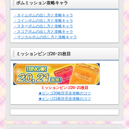
ボムミッション攻略キャラ
12月の新ツムはルー
・タイムボムの出し方と攻略キャラ
ク･ヨーダ･R2D2！新
・コインボムの出し方と攻略キャラ
しいスキルも登場！
・スターボムの出し方と攻略キャラ
・スコアボムの出し方と攻略キャラ
・マジカルボムの出し方と攻略キャラ
ツムツム！ヤングジ
ャックスパロウの使い
方とスキル動画｜ジャ
ミッションビンゴ20･21枚目
イロを活用して効果的
にツムを消せる消去系
スキル
しっぽを振るツムを
使って1プレイで380万
ミッションビンゴ20･21枚目
点稼いだ方法
★ビンゴ20枚目完全攻略のコツ
★ビンゴ21枚目完全攻略のコツ
ハッピーハロウィー
ン！集めたキャンディ
がカボチャからあふれ
出ちゃう