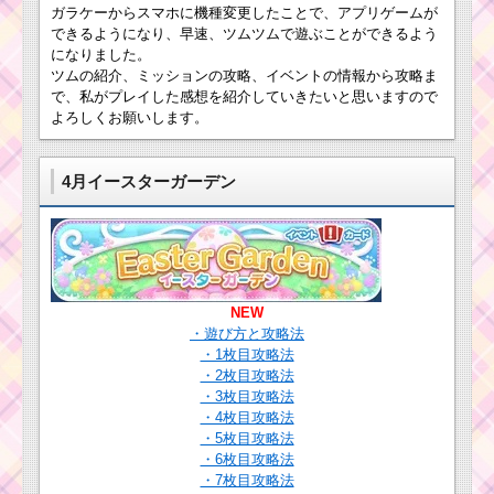
ストロイヤーを
ガラケーからスマホに機種変更したことで、アプリゲームが
倒すためのダメージ数
黒いツムのスキルを70
できるようになり、早速、ツムツムで遊ぶことができるよう
回使うと並行してクリ
になりました。
アできるツムを使って
ツムの紹介、ミッションの攻略、イベントの情報から攻略ま
ハート節約
耳が丸いツムで50コ
で、私がプレイした感想を紹介していきたいと思いますので
ンボするミッションを
よろしくお願いします。
攻略する
4月イースターガーデン
ツムツム ディズニー
ストーリーブックスキ
ャラクターボーナス値
は30～50%
NEW
ツムツムビンゴ17 14.
・遊び方と攻略法
黄色のツムを使った1プ
レイでツムを550個消
・1枚目攻略法
した方法
・2枚目攻略法
・3枚目攻略法
・4枚目攻略法
・5枚目攻略法
消去系スキルのツム
で合計800万点稼ぐミ
・6枚目攻略法
ッションを攻略するツ
・7枚目攻略法