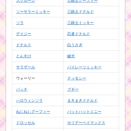
スクルージ
三銃士グーフィー
帽子をかぶったツムで
スキルを10回使うミッ
ションを攻略するツム
ソーサラーミッキー
三銃士ドナルド
ソラ
三銃士ミッキー
デイジー
忍者ドナルド
ツムツムミッションビ
ンゴ22枚目のミッショ
ンを攻略した方法
ドナルド
白うさぎ
とんすけ
鍵犬
サラザール
パイレーツミッキー
スターウォーズ
イベントパート1
クリア！全ミッ
ウォーリー
ティモシー
ションと攻略法
一覧
パッチ
ブギー
ハロウィンソラ
まきまきドナルド
ウ
ねじねじグーフィー
バットハットミニー
サ
ギ
ドロッセル
ホリデーベイマックス
のツムを使って80万点
を稼いだ攻略法