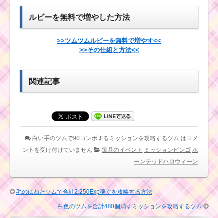
ベント】
スターウォーズイベン
トパート2の有利なツム
ルビーを無料で増やした方法
の加算率一覧
ミッションビンゴ14
枚目と15枚目がいつか
>>ツムツムルビーを無料で増やす<<
ら追加されるかのリー
>>その仕組と方法<<
ク情報
なぞって40チェーン・
42チェーンするミッシ
ョンを攻略するツム
関連記事
ツムツム4月ヴ
ィランズイベン
トの赤いドア・
女王マップの攻
白い手のツムで150万
略と報酬
点稼ぐミッションを攻
略するツム
白い手のツムで90コンボするミッションを攻略するツム は
コメ
ツムツムズートピア
ントを受け付けていません
毎月のイベント
ミッションビンゴ
ホ
イベントでジグソーハ
ーンテッドハロウィーン
ートをいつでも効率よ
ツムツム2016年5月の
く出す方法
リーク情報！新イベン
ト・ツム・ガチャなど
毛のはねたツムで合計2,250Exp稼ぐを攻略する方法
コウモリが出るスキ
白色のツムを合計480個消すミッションを攻略するツム
ルで1プレイでコインを