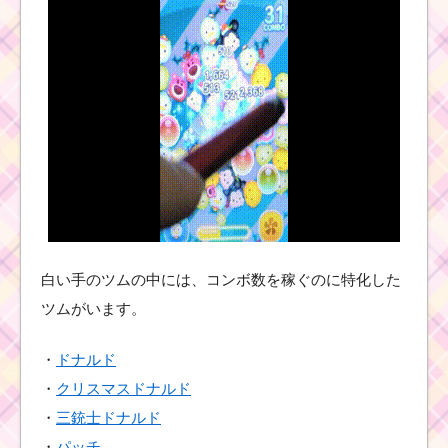
まつ毛のあるツ
ムで1900コイン
を稼ぐミッショ
ンを攻略するツ
ム
ツムツム！サラザール
の使い方とスキル動画
｜コイン稼ぎがしやす
いキャラ
白い手のツムの中には、コンボ数を稼ぐのに特化した
タイムボムを1プ
レイで6個消すミ
ツムがいます。
ッションを攻略
するツム
・
ドナルド
・
クリスマスドナルド
帽子をかぶったツムを
・
三銃士ドナルド
100個・230個消すミッ
ションを攻略するツム
・
パッチ