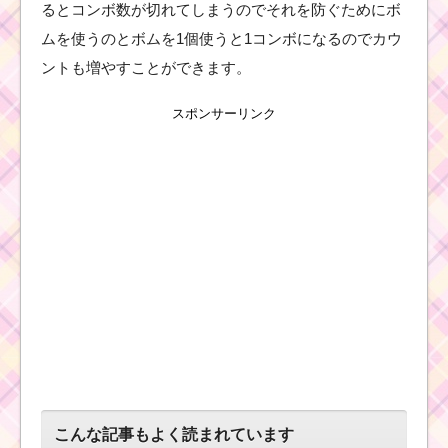
て1プレイで75万点を
るとコンボ数が切れてしまうのでそれを防ぐためにボ
稼いだ方法
ムを使うのとボムを1個使うと1コンボになるのでカウ
ントも増やすことができます。
ツムツム7月海賊のお宝
スポンサーリンク
探しイベントのミッシ
ョン・クリア報酬一覧
白い手のツムで
28チェーンする
ミッションを攻
略するツム
白い手のツムを120個
消すミッションを攻略
するツム
こんな記事もよく読まれています