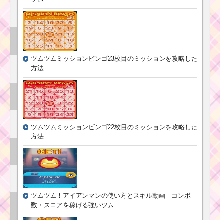
スコアボムを出すた
めの条件と出し方！攻
略するのにおすすめキ
ャラ
ツムツムミッションビンゴ23枚目のミッションを攻略した
方法
リボンを付けたツム
で1プレイ200万点を稼
ぐミッションを攻略す
るツム
ツムツムイベント8
ツムツムミッションビンゴ22枚目のミッションを攻略した
月！海のたからものを
方法
集めよう1枚目の攻略方
法と報酬
11月最新ピック
アップガチャ第7
ツムツム！アイアンマンの使い方とスキル動画｜コンボ
弾にジミニー･ピ
ート登場！全9体
数・スコアを稼げる強いツム
を紹介！