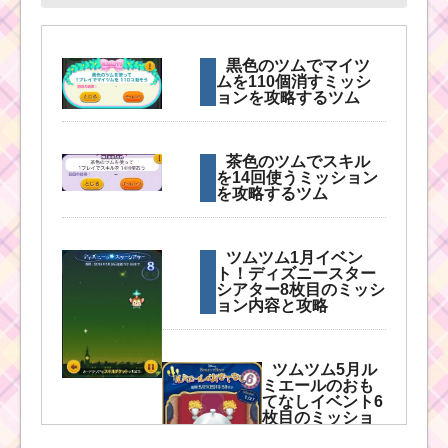
ツムツム2017年5月の
リーク情報！新ツム・
ガチャ・確率アップ・
新イベントカレンダー
黒色のツムでマイツ
ムを110個消すミッシ
ョンを攻略するツム
フィーバータイムと
は？ツムツム攻略のカ
茶色のツムでスキル
ギを握る5つのメリット
を14回使うミッション
を攻略するツム
ハピネスツムを
ツムツム1月イベン
使って1プレイで
ト！ディズニースター
スキルを4回使う
シアター8枚目のミッシ
ミッションを攻略する
ョン内容と攻略
ツム
ツムツム5月ル
ミエールのおも
毛を結んだツムで経験
てなしイベント6
値430Expを稼ぐ方法と
枚目のミッショ
最適なツムはコチラ
ン内容と攻略