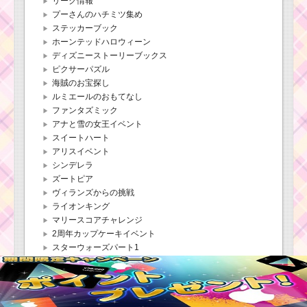
リーク情報
プーさんのハチミツ集め
ステッカーブック
ホーンテッドハロウィーン
ディズニーストーリーブックス
ピクサーパズル
海賊のお宝探し
ルミエールのおもてなし
ファンタズミック
アナと雪の女王イベント
スイートハート
アリスイベント
シンデレラ
ズートピア
ヴィランズからの挑戦
ライオンキング
マリースコアチャレンジ
2周年カップケーキイベント
スターウォーズパート1
スターウォーズパート2
スコアチャレンジ
ハッピーハロウィーン
アラジンと魔法のランプ