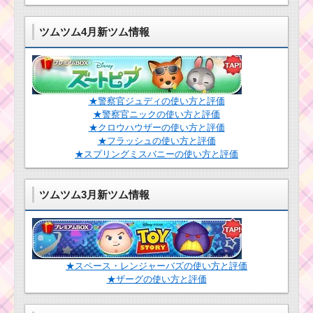
ム
ツムツム4月新ツム情報
2016年1月にミッショ
ンビンゴ14枚目・15枚
目が追加決定！
★警察官ジュディの使い方と評価
ツムツム ハロ
★警察官ニックの使い方と評価
ウィンイベント
★クロウハウザーの使い方と評価
で入手したマジ
★フラッシュの使い方と評価
カルタイムチケ
★スプリングミスバニーの使い方と評価
ットとは？
ツムツム3月新ツム情報
ツムツム4月ヴィラン
ズイベントの緑のド
ア・マレドラマップの
攻略と報酬
★スペース・レンジャーバズの使い方と評価
★ザーグの使い方と評価
ツムツム4月イベン
ト！イースターガーデ
ン6枚目のミッション内