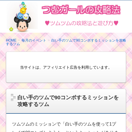
ツ
ム
ツ
ム
の
HOME
毎月のイベント
白い手のツムで90コンボするミッションを攻略
するツム
攻
略
法
当サイトは、アフィリエイト広告を利用しています。
と
遊
び
方
白い手のツムで90コンボするミッションを
攻略するツム
ツムツムのミッションで「白い手のツムを使って1プ