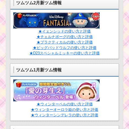
容と攻略
ツムツム2月新ツム情報
消去系スキルを
使ってツムを430
個消すミッショ
★イェンシッドの使い方と評価
ンを攻略するツ
★チェルナボーグの使い方と評価
ム
★プラクティカルの使い方と評価
★ビッグバッドウルフの使い方と評価
★D23スペシャルミッキーの使い方と評価
ミッキー&フレンズの
ツムでマイツムを1プレ
イで110個消すミッシ
ョンを攻略するツム
ツムツム1月新ツム情報
12月新ツムにダース
ベイダー･C-3PO･BB-
8･レイア姫が追加！
★ウィンターベルの使い方と評価
★ウィンターオーロラ姫の使い方と評価
★ウィンターシンデレラの使い方と評価
消去系スキルのツム
で225万点を稼ぐミッ
ションを攻略するツム