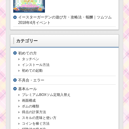
ツムツム1月イベン
ト！ディズニースター
シアター5枚目のミッシ
イースターガーデンの遊び方・攻略法・報酬｜ツムツム
ョン内容と攻略
2018年4月イベント
まゆ毛のあるツ
カテゴリー
ムで95コンボす
るミッションを
攻略するツム
初めての方
タッチペン
インストール方法
毛のはねたツムで1プ
初めての起動
レイ500Exp稼ぐを攻略
する方法
不具合・エラー
基本ルール
プレミアムBOXツム定期入替え
ツムツム10月ホーン
画面構成
テッドハロウィーンイ
ベント2階のミッション
ボムの種類
内容と攻略
得点の計算方法
スキルの意味と使い方
コインを稼ぐ方法