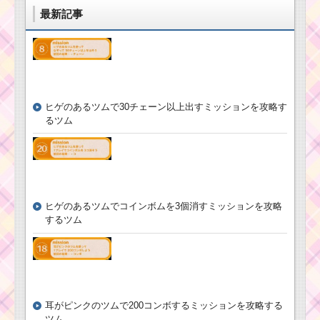
最新記事
ツムツム8月イベント
の第17弾ピックアップ
ガチャ！スカットル・
アブー・アリエルなど
が登場！
ヒゲのあるツムで30チェーン以上出すミッションを攻略す
るツム
ツムツムの分類！海
に住むツムとヒレのあ
るツムの一覧
毛のはねたツムで1プ
レイ14個のミッション
ヒゲのあるツムでコインボムを3個消すミッションを攻略
を攻略するツム
するツム
鼻が黒いツムで1プレ
イ550コインを稼ぐミ
ッションを攻略するツ
ム
耳がピンクのツムで200コンボするミッションを攻略する
ツム