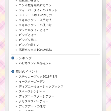
男の子のツムで
経験値の稼ぎ方
18チェーン以上
コンボ数を継続するコツ
出すミッション
フィーバータイムのメリット
を攻略するツム
30チェーン以上の作り方
スキルチケット入手方法
スキルチケットの使い方
スターボムを出すた
マジカルタイムとは？
めの条件と出し方！攻
ピンズとは？
略するのにおすすめキ
ャラ
ピンズを飾る
ピンズの外し方
高得点を出す10の攻略法
ランキング
ハピネスツム高得点ツム
毎月のイベント
ステッカーブック2018年3月
イースターガーデン
ディズニーミュージックブックス
スペースレンジャー
ディズニースターシアター
クリスマスパーティー
アップデートの仕方