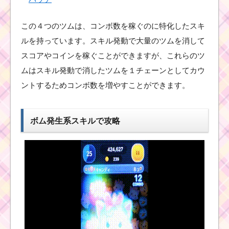
この４つのツムは、コンボ数を稼ぐのに特化したスキ
ほっぺが赤いツムで8回
ルを持っています。スキル発動で大量のツムを消して
フィーバーするミッシ
ョンを攻略するツム
スコアやコインを稼ぐことができますが、これらのツ
ムはスキル発動で消したツムを１チェーンとしてカウ
ントするためコンボ数を増やすことができます。
ミッキー＆フレンズシ
リーズでツムを1プレイ
で380個消すミッショ
ンを攻略するツム
ボム発生系スキルで攻略
ツムツム確率アップ
2016年6月！セレクト
ツムはブライドラプン
ツェル・オーロラ姫・
ロマンスアリエル