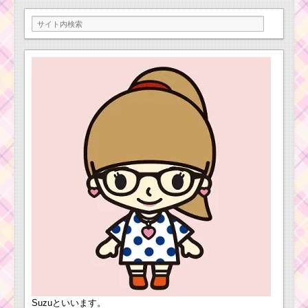
1,000枚稼ぐミッション
ツムツムイベン
を攻略するツム
ト8月！海のたか
らものを集めよ
う3枚目の攻略方
法と報酬
帽子をかぶったツム
を100個・230個消すミ
ッションを攻略するツ
ム
ト
イ
ス
初心者が簡単に12チ
ト
ェーンを作るコツは1種
ーリーのツムで80コン
類のみを残す
ボするミッションを攻
略するツム
ツムツム8月ピクサー
パズルイベント3枚目の
ミッション内容と攻略
ツムツム7月イベントの
第16弾ピックアップガ
チャ！スフレ・マック
ス・ジミニーなどが登
スターウォーズ
場！
イベントパート2
の30個全部の報
酬とスター・デ
Suzuといいます。