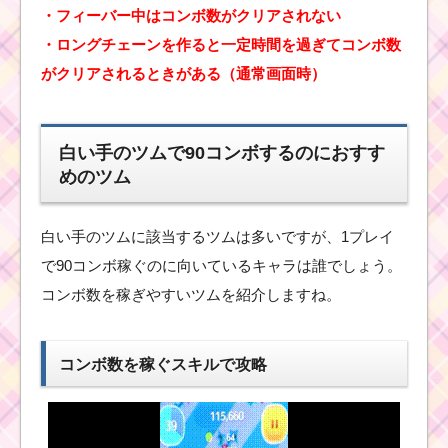
を使って1プレイ
・フィーバー中はコンボ数がクリアされない
で660EXP稼ぐ方
法
・ロングチェーンを作ると一定時間を過ぎてコンボ数
がクリアされるときがある（通常画面時）
黄色い手のツムでタイ
ムボムを10個消すミッ
白い手のツムで90コンボするのにおすす
ションを攻略するツム
めのツム
白い手のツムでスキル
白い手のツムに該当するツムは多いですが、1プレイ
を25回使うミッション
を攻略するツム
で90コンボ稼ぐのに向いているキャラは誰でしょう。
コンボ数を稼ぎやすいツムを紹介しますね。
ツムツム30・32・36・
40チェーンを簡単に出
コンボ数を稼ぐスキルで攻略
す方法｜おすすめツム