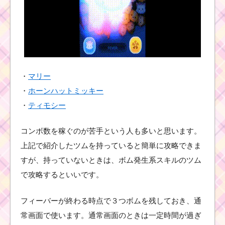
ツムツムイベント8月！
海のたからものを集め
よう2枚目の攻略方法と
報酬
ツムツム9月ディ
・
マリー
ズニーストーリ
ーブックスイベ
・
ホーンハットミッキー
ント1枚目のミッ
ション内容と攻
・
ティモシー
略
コンボ数を稼ぐのが苦手という人も多いと思います。
上記で紹介したツムを持っていると簡単に攻略できま
ツムツム！ハッピーハ
ロウィーンのキャンデ
すが、持っていないときは、ボム発生系スキルのツム
ィパーティーは消した
数がキャンディの数に
で攻略するといいです。
なる！
フィーバーが終わる時点で３つボムを残しておき、通
常画面で使います。通常画面のときは一定時間が過ぎ
恋人を呼ぶツムを使っ