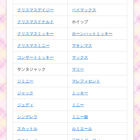
つめ」の遊び方・攻略
法・報酬
クリスマスデイジー
ベイマックス
クリスマスドナルド
ホイップ
ウサギのツムを
クリスマスミッキー
ホーンハットミッキー
使って合計6000
コインを稼ぐの
クリスマスミニー
マキシマス
に効率の良いツム
コンサートミッキー
マックス
サンタジャック
マリー
1プレイでほっぺが赤い
ツムを110個消すミッ
ジミニー
マレフィセント
ションを攻略するツム
ジャック
ミッキー
ジュディ
ミニー
黄色のツムを1プレイで
150個消すミッション
シンデレラ
ミニー姫
を攻略するツム
スカットル
ルミエール