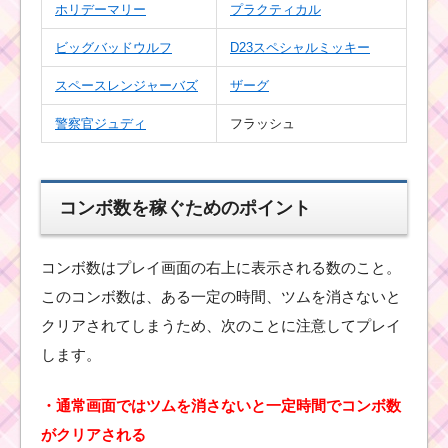
ホリデーマリー
プラクティカル
ビッグバッドウルフ
D23スペシャルミッキー
ツムツム シルバーハー
スペースレンジャーバズ
ザーグ
トとゴールドハートの
違いは？アラジンと魔
法のランプイベント
警察官ジュディ
フラッシュ
ツムツムビンゴ17 22.
コンボ数を稼ぐためのポイント
縦ライン消去スキルで1
プレイで1000コインを
稼いだ方法
コンボ数はプレイ画面の右上に表示される数のこと。
このコンボ数は、ある一定の時間、ツムを消さないと
クリアされてしまうため、次のことに注意してプレイ
ツムツムを始めたけど
ミッションビンゴ1枚目
します。
が出来ない！？
・通常画面ではツムを消さないと一定時間でコンボ数
がクリアされる
ヒゲのあるツム