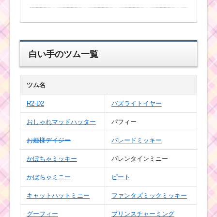
黒色のツムでタイムボ
ムを合計5個消すミッシ
ョンを攻略するツム
白い手のツム一覧
ツム名
青色のツムで合計1250
万点稼ぐミッションを
R2-D2
バズライトイヤー
攻略するツム
おしゃれマッドハッター
パフィー
お姫様デイジー
パレードミッキー
黄色のツムで275万点
を稼ぐミッションを攻
略するツム
かぼちゃミッキー
バレンタインミニー
かぼちゃミニー
ピート
キャットハットミニー
ファンタズミックミッキー
ツムツム11月イベント
「100エーカーの森で
プーさんのハチミツあ
グーフィー
プリンスチャーミング