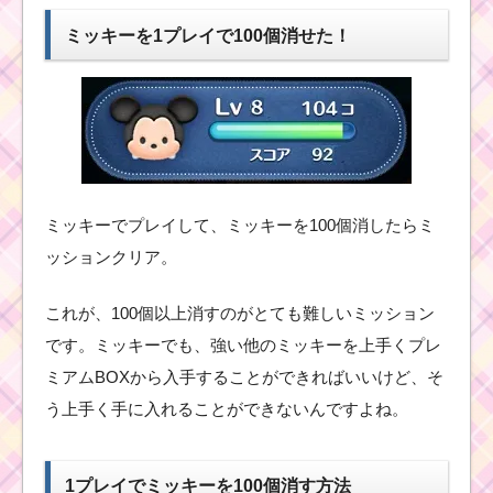
計10回使うミッション
をクリアする
ミッキーを1プレイで100個消せた！
スキルを1プレイで4回
使うをクリアした方法
ミッキーでプレイして、ミッキーを100個消したらミ
ツムツムを始めたけど
ミッションビンゴ1枚目
ッションクリア。
が出来ない！？
これが、100個以上消すのがとても難しいミッション
です。ミッキーでも、強い他のミッキーを上手くプレ
スキルを合計で
60回使うミッシ
ミアムBOXから入手することができればいいけど、そ
ョンをクリアす
る方法
う上手く手に入れることができないんですよね。
1プレイでミッキーを100個消す方法
初心者がコインを1プレ