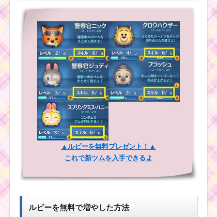
経験値を合計で
2500EXP稼ぐ方法
プーさんファミリー
を使って合計で250万
点を稼ぐ方法
友達を呼ぶスキルを
使って1プレイで60万
点を稼いだ方法
初心者が1プレイで50
コンボを出してミッシ
▲ルビーを無料プレゼント！▲
ョンをクリアする方法
これで新ツムを入手できるよ
ミッキーでスキルを
合計10回使うミッショ
ンをクリアする
ルビーを無料で増やした方法