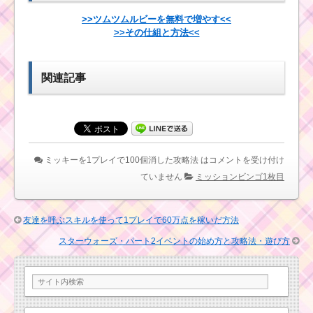
1プレイでフィーバー
>>ツムツムルビーを無料で増やす<<
を5回突入させた方法
>>その仕組と方法<<
初心者が1プレイで50
関連記事
万点を稼ぐための方法
初心者が1プレイで65
コンボ以上を出す方法
ミッキーを1プレイで100個消した攻略法 は
コメントを受け付け
ていません
ミッションビンゴ1枚目
ミッキーで合計
190EXPを稼ぐ方法
友達を呼ぶスキルを使って1プレイで60万点を稼いだ方法
合計70回フィーバー
スターウォーズ・パート2イベントの始め方と攻略法・遊び方
してクリアするための
方法
1プレイ中に5回恋人