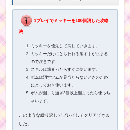
イで400枚稼ぐための
方法
1プレイでミッキーを100個消した攻略
法
「+Score」を合計3個
使うのにコインを使わ
ない方法
ミッキーを優先して消していきます。
ミッキーだけにとらわれる消す手が止まる
ので注意です。
初心者が1プレイで50
万点を稼ぐための方法
スキルは溜まったらすぐに使います。
ボムは消すツムが見当たらないときのため
にとっておき使います。
合計70回フィーバーし
ボムが溜まり過ぎ3個以上溜まったら使っち
てクリアするための方
ゃいます。
法
このような繰り返しでプレイしてクリアできま
した。
1プレイでミニーを80
個消す方法