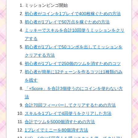
ミッションビンゴ開始
初心者が簡単に12チェ
初心者がコインを1プレイで400枚稼ぐための方法
ーンを作るコツは1種類
のみを残す
初心者が1プレイで50万点を稼ぐための方法
ミッキーでスキルを合計10回使うミッションをクリ
アする
初心者が1プレイで50コンボを出してミッションを
クリアする方法
初心者が1プレイで250個のツムを消すためのコツ
初心者が簡単に12チェーンを作るコツは1種類のみ
を残す
「+Score」を合計3個使うのにコインを使わない方
法
合計70回フィーバーしてクリアするための方法
スキルを1プレイで4回使うをクリアした方法
合計でツムを5000個消すための方法
1プレイでミニーを80個消す方法