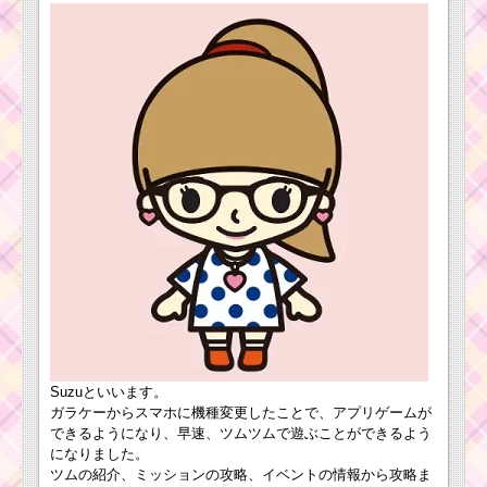
を呼ぶスキルを使って
クリアした方法
初心者がミッキー&フ
レンズを合計で2000個
を消した方法
スキルを1プレイで4
回使うをクリアした方
法
ツムツムを始めたけ
どミッションビンゴ1枚
目が出来ない！？
Suzuといいます。
初心者が1プレ
ガラケーからスマホに機種変更したことで、アプリゲームが
イで経験値
できるようになり、早速、ツムツムで遊ぶことができるよう
160EXPを稼ぐための
になりました。
方法
ツムの紹介、ミッションの攻略、イベントの情報から攻略ま