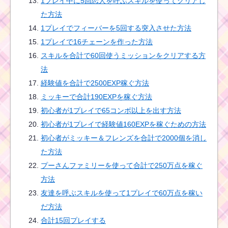
1プレイ中に5回恋人を呼ぶスキルを使ってクリアし
た方法
1プレイでフィーバーを5回する突入させた方法
1プレイで16チェーンを作った方法
スキルを合計で60回使うミッションをクリアする方
法
経験値を合計で2500EXP稼ぐ方法
ミッキーで合計190EXPを稼ぐ方法
初心者が1プレイで65コンボ以上を出す方法
初心者が1プレイで経験値160EXPを稼ぐための方法
初心者がミッキー＆フレンズを合計で2000個を消し
た方法
プーさんファミリーを使って合計で250万点を稼ぐ
方法
友達を呼ぶスキルを使って1プレイで60万点を稼い
だ方法
合計15回プレイする