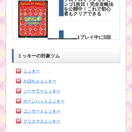
ンゴ1枚目！完全攻略法
を公開中！これで初心
者もクリアできる
1プレイ中に5回
恋人を呼ぶスキ
ルを使ってクリ
アした方法
ミッキーの対象ツム
ミッキー
ミッキーで合計
190EXPを稼ぐ方法
かぼちゃミッキー
ソーサラーミッキー
ホーンハットミッキー
1プレイで16チェーン
を作った方法
コンサートミッキー
クリスマスミッキー
ミッキーでスキルを合