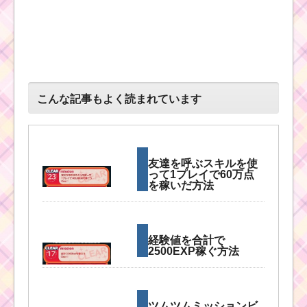
こんな記事もよく読まれています
友達を呼ぶスキルを使
って1プレイで60万点
を稼いだ方法
経験値を合計で
2500EXP稼ぐ方法
ツムツムミッションビ