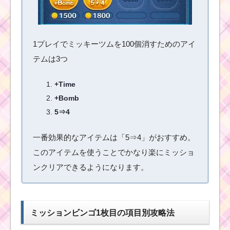
初心者が1プレイで経験
1プレイでミッキーツムを100個消すためのアイ
値160EXPを稼ぐため
の方法
テムは3つ
+Time
初心者が1プレイで65
+Bomb
コンボ以上を出す方法
5⇒4
一番効果的なアイテムは「5⇒4」がおすすめ。
合計でツムを5000個消
このアイテムを使うことでかなり楽にミッショ
すための方法
ンクリアできるようになります。
1プレイでフィーバーを
5回突入させた方法
ミッションビンゴ1枚目の項目別攻略法