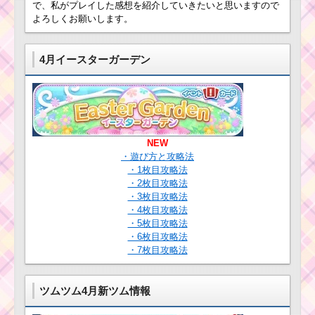
で、私がプレイした感想を紹介していきたいと思いますので
よろしくお願いします。
スキルを合計で60回
使うミッションをクリ
アする方法
4月イースターガーデン
ツムツムミッション
ビンゴ1枚目！完全攻略
法を公開中！これで初
心者もクリアできる
NEW
・遊び方と攻略法
・1枚目攻略法
合計でツムを
・2枚目攻略法
5000個消すため
・3枚目攻略法
の方法
・4枚目攻略法
・5枚目攻略法
・6枚目攻略法
「+Score」を合計3個
・7枚目攻略法
使うのにコインを使わ
ない方法
ツムツム4月新ツム情報