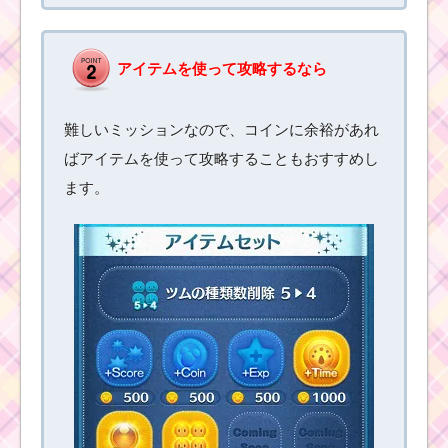
アイテムを使って攻略するなら
初心者が1プレイで50
コンボを出してミッシ
ョンをクリアする方法
難しいミッションなので、コインに余裕があれ
ばアイテムを使って攻略することもおすすめし
ます。
初心者がミッキー&フ
レンズを合計で2000個
を消した方法
初心者が1プレイで250
個のツムを消すための
コツ
プーさんファミリーを
使って合計で250万点
を稼ぐ方法