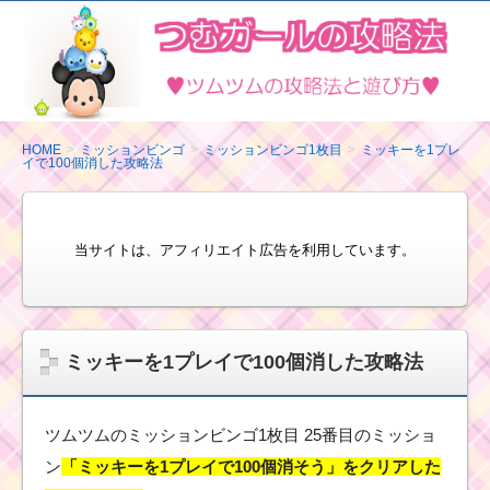
ツ
ム
ツ
ム
の
HOME
ミッションビンゴ
ミッションビンゴ1枚目
ミッキーを1プレ
イで100個消した攻略法
攻
略
法
当サイトは、アフィリエイト広告を利用しています。
と
遊
び
方
ミッキーを1プレイで100個消した攻略法
ツムツムのミッションビンゴ1枚目 25番目のミッショ
ン
「ミッキーを1プレイで100個消そう」をクリアした