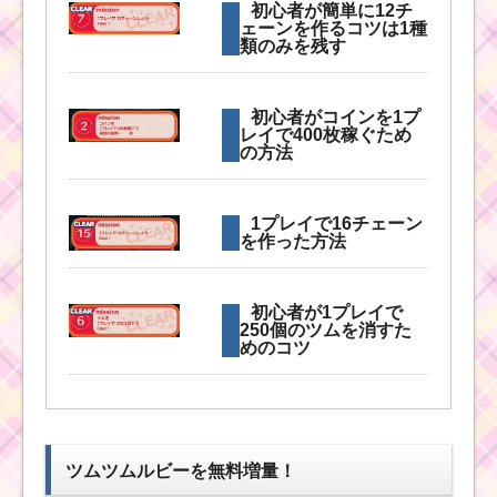
初心者が簡単に12チ
ェーンを作るコツは1種
類のみを残す
初心者がコインを1プ
レイで400枚稼ぐため
の方法
1プレイで16チェーン
を作った方法
初心者が1プレイで
250個のツムを消すた
めのコツ
1プレイでミニーを80
個消す方法
ツムツムルビーを無料増量！