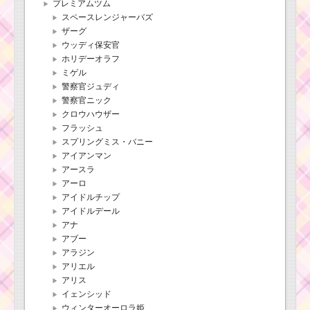
プレミアムツム
スペースレンジャーバズ
ザーグ
ウッディ保安官
ホリデーオラフ
ミゲル
警察官ジュディ
警察官ニック
クロウハウザー
フラッシュ
スプリングミス・バニー
アイアンマン
アースラ
アーロ
アイドルチップ
アイドルデール
アナ
アブー
アラジン
アリエル
アリス
イェンシッド
ウィンターオーロラ姫