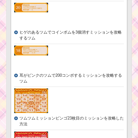
ベント！ディズ
ニースターシア
ツムツム確率アップ
ター5枚目のミッ
2017年6月第一弾・第
ション内容と攻
二弾！セレクトツムは
略
ハッピーラプンツェ
ル・フリンライダー・
ヒゲのあるツムでコインボムを3個消すミッションを攻略
マキシマス
するツム
ツムツム2017年5月の
リーク情報！新ツム・
ガチャ・確率アップ・
新イベントカレンダー
口が見えるツムで150
万点を稼いだツムとコ
ツ！
耳がピンクのツムで200コンボするミッションを攻略する
ツムツム4月・5月の
新ツムはズートピア？
ツム
海外版ツムツムには3月
に登場
ツムツム9月ディズニー
ストーリーブックスイ
ベント3枚目のミッショ
ン内容と攻略
2周年記念カップケー
キイベントを攻略する
ツムツムミッションビンゴ23枚目のミッションを攻略した
のにおすすめのツム
方法
黒色のツム（黒