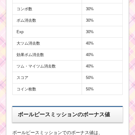
コンボ数
30%
ビンゴ15枚目 黒色のツ
ムで550万点を稼いだ
ボム消去数
30%
ツムと攻略した方法
Exp
30%
大ツム消去数
40%
中央消去スキルで8回フ
ィーバーするミッショ
効果ボム消去数
40%
ンを攻略するツム
ツム・マイツム消去数
40%
スコア
50%
ツムツム11月プーさん
のハチミツあつめ1枚目
コイン枚数
50%
のミッション内容と攻
略
ボールピースミッションのボーナス値
ツムツムの耳が
丸いツムで1プレ
イでスキルを6回
ボールピースミッションでのボーナス値は、