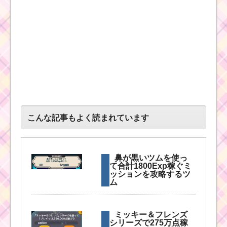
黒色のツムでマジカル
ボムを10個消すおすす
めツムはコレ
白い手のツムでスキル
を25回使うミッション
を攻略するツム
こんな記事もよく読まれています
なぞって40チェーン・
42チェーンするミッシ
ョンを攻略するツム
鼻が黒いツムを使っ
て合計1800Exp稼ぐミ
ッションを攻略するツ
ム
ツムツム8月ピクサーパ
ズルイベント2枚目のミ
ッション内容と攻略
ミッキー＆フレンズ
シリーズで275万点稼