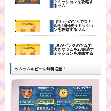
ぐミッションを攻略す
るツム
2016年1月にミ
ッションビンゴ
14枚目・15枚目
白い手のツムでスキ
が追加決定！
ルを25回使うミッショ
ンを攻略するツム
ツ
耳がピンクのツムで
ム
大きなツムを20個消す
ツ
ミッションを攻略する
ム
ツム
20
16年10月のリーク情
報！新イベントはハロ
ツムツムルビーを無料増量！
ウィン？・新ツム・ガ
ツムツムイベント8
チャは？
月！海のたからものを
集めよう6枚目のオマケ
攻略方法と報酬
ツムツム4月イベント！
イースターガーデン4枚
ツムツム10月最
目のミッション内容と
新ピックアップ
攻略
ガチャ第6弾にか