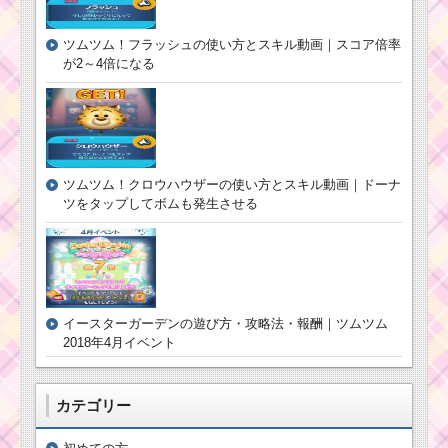
ツムツム9月ディズニ
ツムツム！フラッシュの使い方とスキル動画｜スコア倍率
ーストーリーブックス
が2～4倍になる
イベント2枚目のミッシ
ョン内容と攻略
耳がとがったツ
ムで275万点稼ぐ
ミッションを攻
ツムツム！クロウハウザーの使い方とスキル動画｜ドーナ
略するツム
ツをタップしてボムも発生させる
ツムツムビンゴ16 恋
人を呼ぶツムを使って1
プレイでツムを450個
消す方法
イースターガーデンの遊び方・攻略法・報酬｜ツムツム
2018年4月イベント
ツムツムイベント8
月！海のたからものを
カテゴリー
集めよう4枚目の攻略方
法と報酬