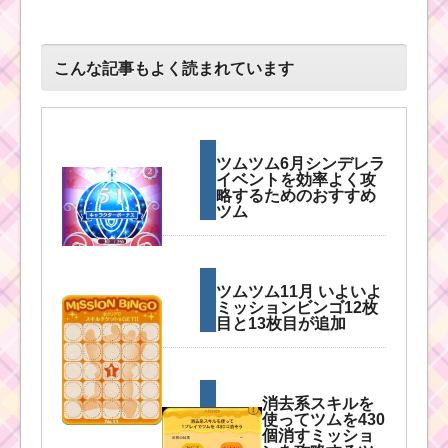
こんな記事もよく読まれています
ツムツム6月シンデレラ
イベントを効率よく攻
略するためのおすすめ
ツム
ツムツム11月 いよいよ
ミッションビンゴ12枚
目と13枚目が追加
消去系スキルを
使ってツムを430
個消すミッショ