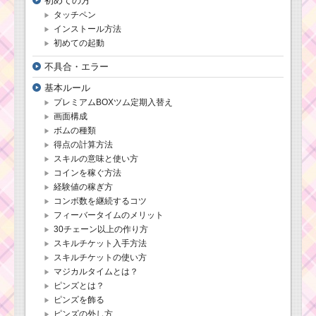
初めての方
タッチペン
ツムツム確率ア
インストール方法
ップ2016年5
初めての起動
月！セレクトツムはレ
イ・カイロレン・ダー
不具合・エラー
スベイダー・ルーク・
ヨーダ
基本ルール
プレミアムBOXツム定期入替え
画面構成
ツムツム5月新ツムに
ボムの種類
レイ・カイロレンの2体
得点の計算方法
登場
スキルの意味と使い方
コインを稼ぐ方法
経験値の稼ぎ方
スターウォーズパー
コンボ数を継続するコツ
ト2のサポートバトルの
フィーバータイムのメリット
プレゼントカプセルは
30チェーン以上の作り方
毎回出現する訳ではな
い
スキルチケット入手方法
スキルチケットの使い方
マジカルタイムとは？
ピンズとは？
白い手のツムで
１プレイ430コイ
ピンズを飾る
ンを稼ぐミッシ
ピンズの外し方