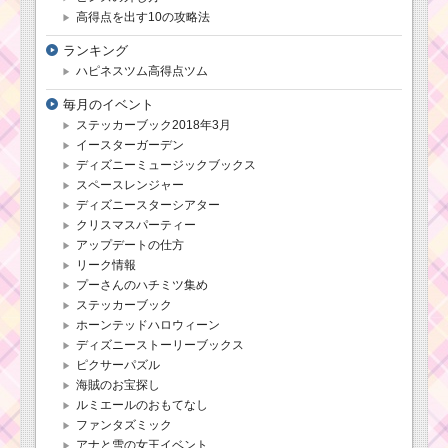
ョンを攻略するツム
高得点を出す10の攻略法
ランキング
ツムツム6月イベント
ハピネスツム高得点ツム
「ディズニー・ストー
リー・ブックス」の遊
毎月のイベント
び方・攻略法・報酬
ステッカーブック2018年3月
イースターガーデン
ディズニーミュージックブックス
第10弾ピックアップ
スペースレンジャー
ガチャはバレンタイン
ディズニースターシアター
デイジー・バレンタイ
クリスマスパーティー
ンミニーが再登場！
アップデートの仕方
リーク情報
プーさんのハチミツ集め
ステッカーブック
ホーンテッドハロウィーン
ディズニーストーリーブックス
ピクサーパズル
海賊のお宝探し
ルミエールのおもてなし
ファンタズミック
アナと雪の女王イベント