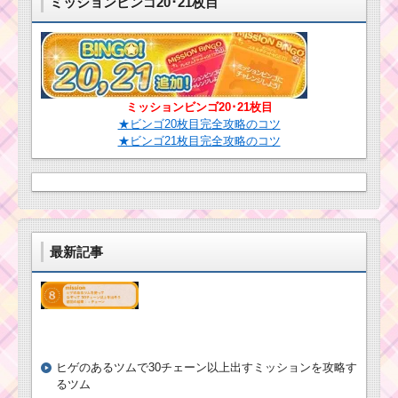
ミッションビンゴ20･21枚目
ンと報酬一覧のまとめ
ミッキー＆フレ
ンズシリーズで
20回フィーバー
するミッション
を攻略するツム
耳が丸いツムで
スコアボムを合
計9個消すミッシ
ミッションビンゴ20･21枚目
ョンを攻略する
黒色のツムを110個消
★ビンゴ20枚目完全攻略のコツ
ツム
すミッションを攻略す
★ビンゴ21枚目完全攻略のコツ
るツム
ミッキー＆フレンズシ
耳がとがったツムで6
リーズで60コンボする
回フィーバーするミッ
ミッションを攻略する
ションを攻略するツム
ツム
最新記事
ツムツム11月プーさ
んのハチミツあつめ6枚
ツムツムビンゴ16 恋人
目のミッション内容と
を呼ぶツムを使って1プ
攻略
レイでツムを450個消
す方法
ヒゲのあるツムで30チェーン以上出すミッションを攻略す
るツム
ツムツム1月イ