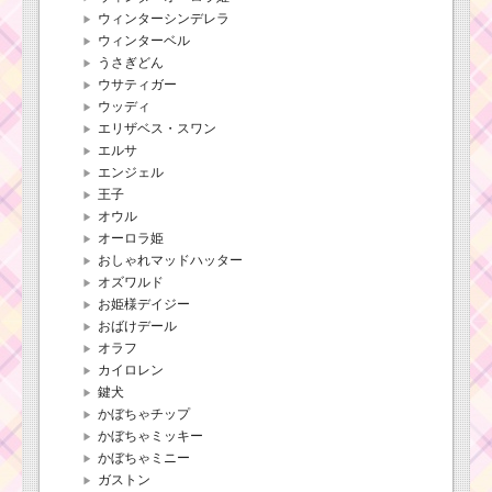
ウィンターシンデレラ
ウィンターベル
うさぎどん
ウサティガー
ウッディ
エリザベス・スワン
エルサ
エンジェル
王子
オウル
オーロラ姫
おしゃれマッドハッター
オズワルド
お姫様デイジー
おばけデール
オラフ
カイロレン
鍵犬
かぼちゃチップ
かぼちゃミッキー
かぼちゃミニー
ガストン