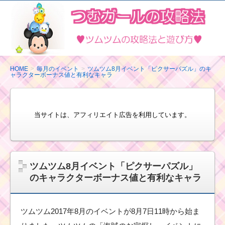
ツ
ム
ツ
ム
の
HOME
毎月のイベント
ツムツム8月イベント「ピクサーパズル」のキ
ャラクターボーナス値と有利なキャラ
攻
略
法
当サイトは、アフィリエイト広告を利用しています。
と
遊
び
方
ツムツム8月イベント「ピクサーパズル」
のキャラクターボーナス値と有利なキャラ
ツムツム2017年8月のイベントが8月7日11時から始ま