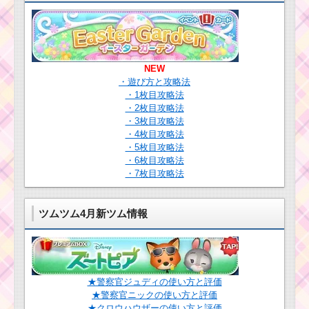
ベント5階のミッション
内容と攻略
ハピネスツムで900コ
イン稼ぐミッションを
攻略するツム
まつ毛のあるツ
NEW
ムで1900コイン
を稼ぐミッショ
・遊び方と攻略法
ンを攻略するツ
・1枚目攻略法
ム
・2枚目攻略法
耳がとがったツムで
・3枚目攻略法
240コンボを出したピ
グレットの使い方とコ
・4枚目攻略法
ツ
・5枚目攻略法
ツムツム11月プーさ
んのハチミツあつめ7枚
・6枚目攻略法
目のミッション内容と
・7枚目攻略法
攻略
2周年カップケーキイベ
ント！報酬一覧と獲得
ツムツム4月新ツム情報
できるアイテムと材料
青色のツムを使
出現率
ってツムを合計
4800個消すならこの3
体
★警察官ジュディの使い方と評価
ツムツム アラジンと魔
★警察官ニックの使い方と評価
法のランプのジャファ
毛のはねたツムを1プ
★クロウハウザーの使い方と評価