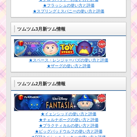
ーに大ダメージを与え
レイで130個消そうを
★フラッシュの使い方と評価
るオススメのツム
攻略する方法
★スプリングミスバニーの使い方と評価
芸能人によるツム会
ツムツム3月新ツム情報
黄色のツムで275
が生放送される！ツム
万点を稼ぐミッ
ツム初 LIVE CASTの内
ションを攻略す
容と見方
るツム
★スペース・レンジャーバズの使い方と評価
ツムツム1月イベン
ト！ディズニースター
★ザーグの使い方と評価
耳がピンクのツムで大
シアター3枚目のミッシ
きなツムを20個消すミ
ョン内容と攻略
ッションを攻略するツ
ツムツム2月新ツム情報
ム
ツムツム6月新
ツムにシンデレ
ラ・フェアリー
ツムツム7月海賊のお宝
ゴッドマザーの2
探しイベント1枚目のミ
★イェンシッドの使い方と評価
体登場
ッション内容と攻略
★チェルナボーグの使い方と評価
★プラクティカルの使い方と評価
★ビッグバッドウルフの使い方と評価
ツムツム5月ルミエー