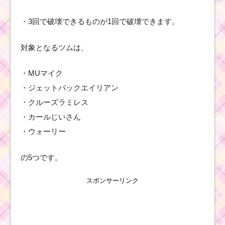
使うミッション
を攻略する
・3回で破壊できるものが1回で破壊できます。
対象となるツムは、
ツムツム5月第14弾ピ
ックアップガチャ！エ
ルサ・アナ・ラプンツ
・MUマイク
ェル・パスカルが登
場！
・ジェットパックエイリアン
・クルーズラミレス
・カールじいさん
ツムツム8月イベントの
第17弾ピックアップガ
・ウォーリー
チャ！スカットル・ア
ブー・アリエルなどが
登場！
の5つです。
スポンサーリンク
ツムツム7月海賊のお宝
探しイベント4枚目のミ
ッション内容と攻略