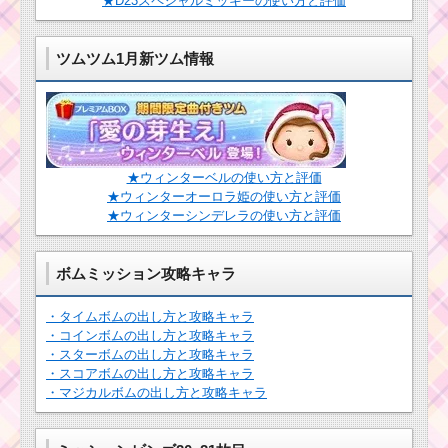
★D23スペシャルミッキーの使い方と評価
ルのおもてなしイベン
ツムツム「クリ
ト4枚目のミッション内
スマスパーティ
容と攻略
ー」イベントの
ツムツム1月新ツム情報
必要ポイント
数・報酬・ギフ
トボーナス
ツムツム1月イ
ベント！ディズ
ニースターシア
ター7枚目のミッ
ション内容と攻
★ウィンターベルの使い方と評価
青いツムで経験値を合
略
計2300EXPを効率よく
★ウィンターオーロラ姫の使い方と評価
稼ぐ方法
★ウィンターシンデレラの使い方と評価
ハロウィーンのツム
で500万点稼ぐミッシ
ボムミッション攻略キャラ
ョンを攻略するツム
ミッキー＆フレンズシ
リーズシリーズを100
・タイムボムの出し方と攻略キャラ
個消すミッションを攻
・コインボムの出し方と攻略キャラ
略するツム
ツムツム6月ディズニ
・スターボムの出し方と攻略キャラ
ーストーリーブックス
・スコアボムの出し方と攻略キャラ
イベント2枚目のミッシ
ョン内容と攻略
・マジカルボムの出し方と攻略キャラ
ツムツム7月！アリスイ
ベント2枚目のミッショ