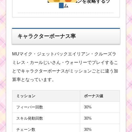
ンを攻略するツ
ム
1プレイで口の見えるツ
ムを190個消すミッシ
キャラクターボーナス率
ョンを攻略するキャラ
MUマイク・ジェットパックエイリアン・クルーズラ
ツムツム4月ヴィランズ
ミレス・カールじいさん・ウォーリーでプレイするこ
イベントの緑のドア・
とでキャラクターボーナスがミッションごとに違う加
マレドラマップの攻略
と報酬
算率となっています。
ミッション
ボーナス値
ツムツム8月！真
夏のイベント
フィーバー回数
30%
「海の仲間をさ
がそう！」全ミ
スキル発動回数
30%
ッションと報酬
一覧
チェーン数
30%