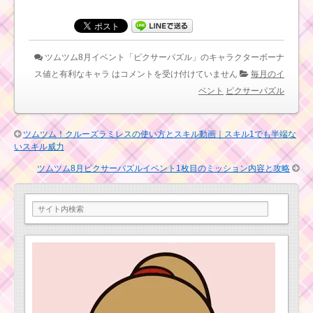
ツムツム11月ス
マケのミッション内容
テッカーブック4
と攻略
枚目のミッショ
ン内容と攻略
ツムツム8月イベント「ピクサーパズル」のキャラクターボーナ
スターボムを出
すための条件と
ス値と有利なキャラ は
コメントを受け付けていません
毎月のイ
出し方！攻略す
男
ベント
ピクサーパズル
るのにおすすめキャラ
の
子
の
ツムツム！クルーズラミレスの使い方とスキル動画｜スキル1でも半端な
ツムで28チェーンする
ツムツム6月ディズニ
ミッションを攻略する
いスキル威力
ーストーリーブックス
ツム
イベント5枚目おまけの
ツムツム8月ピクサーパズルイベント1枚目のミッション内容と攻略
ミッション内容と攻略
スターウォーズツム以
ヴィランズツム
外でパート2イベントを
で130コンボする
クリアするのにおすす
ミッションを攻略する
めのツム
ツム
ツムツム9月ディズニ
消去系スキルの
ーストーリーブックス