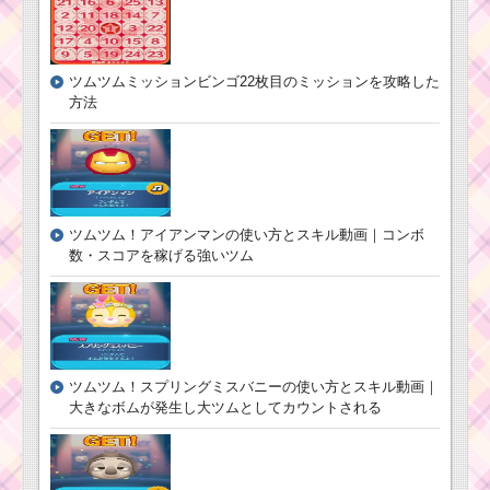
いツム）でマジ
ツムツム7月！アリス
カルボムを合計
イベント5枚目のミッシ
45個消すミッシ
ョンと報酬一覧のまと
ョンを攻略するツム
め
ツムツムミッションビンゴ22枚目のミッションを攻略した
方法
ツムツム8月ピ
ヴィランズツムでマジ
クサーパズルイ
カルボムを合計60個消
ベント4枚目のミ
すミッションを攻略す
ッション内容と
るツム
攻略
ツムツム！アイアンマンの使い方とスキル動画｜コンボ
数・スコアを稼げる強いツム
ツムツム11月プーさん
のハチミツあつめ5枚目
のミッション内容と攻
略
ツムツム！スプリングミスバニーの使い方とスキル動画｜
大きなボムが発生し大ツムとしてカウントされる
ツムツム7月！アリス
イベント2枚目のミッシ
ョンと報酬一覧のまと
め