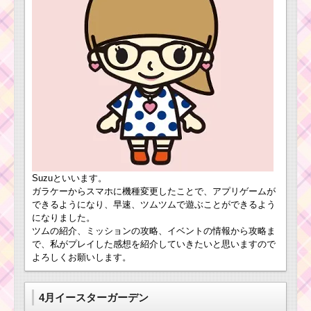
ツムで400万点を
イベント1枚目のミッシ
稼ぐミッション
ョン内容と攻略
を攻略するツム
1プレイで口の
見えるツムを190
ツムツム10月のハロウ
個消すミッショ
ィンイベントの全報酬
ンを攻略するキ
と必要キャンディ数情
ャラ
報！
スターウォーズ 連続
クリアは諦めポイント
耳が丸いツムを
を稼ぐのが攻略法【ツ
Suzuといいます。
使って1プレイで
ムツム】
スキルを5回使う
ガラケーからスマホに機種変更したことで、アプリゲームが
ミッションを攻
できるようになり、早速、ツムツムで遊ぶことができるよう
略するツム
になりました。
黄色のツムを合計で
ツムの紹介、ミッションの攻略、イベントの情報から攻略ま
650個消すミッション
で、私がプレイした感想を紹介していきたいと思いますので
を攻略するツム
よろしくお願いします。
友達を呼ぶスキルで40
チェーン以上出すミッ
ションを攻略するツム
ツムツム10月ホーン
4月イースターガーデン
テッドハロウィーンイ