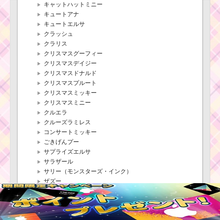
キャットハットミニー
キュートアナ
キュートエルサ
クラッシュ
クラリス
クリスマスグーフィー
クリスマスデイジー
クリスマスドナルド
クリスマスプルート
クリスマスミッキー
クリスマスミニー
クルエラ
クルーズラミレス
コンサートミッキー
ごきげんプー
サプライズエルサ
サラザール
サリー（モンスターズ・インク）
ザズー
さむがりピグレット
三銃士グーフィー
三銃士ドナルド