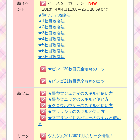
新イベ
イースターガーデン
New
ント
2018年4月4日11:00～25日10:59まで
★遊び方と攻略法
★1枚目攻略法
★2枚目攻略法
★3枚目攻略法
★4枚目攻略法
★5枚目攻略法
★6枚目攻略法
★7枚目攻略法
★ビンゴ20枚目完全攻略のコツ
★ビンゴ21枚目完全攻略のコツ
新ツム
★警察官ジュディのスキルと使い方
★警察官ニックのスキルと使い方
★クロウハウザーのスキルと使い方
★フラッシュのスキルと使い方
★スプリングミスバニーのスキルと使い
方
リーク
ツムツム2017年10月のリーク情報！