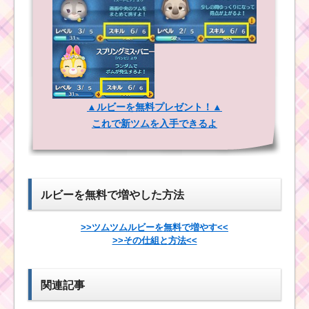
ぼちゃミッキー･
ミニー登場！全
15体を紹介！
ツムツムの9月イ
ベントはヴィラ
ンズバトル！新
帽子をかぶったツム
ツムはアラジン
を100個・230個消すミ
にジーニーにジ
ッションを攻略するツ
ャスミン
ム
▲ルビーを無料プレゼント！▲
これで新ツムを入手できるよ
まゆ毛のあるツムを
黄色のツムでスキルを1
800個消すミッション
プレイで17回使うミッ
を攻略するツム
ションを攻略するツム
ルビーを無料で増やした方法
ハピネスツムを使っ
て1プレイでスキルを4
>>ツムツムルビーを無料で増やす<<
ツムツムの黒いツムを
回使うミッションを攻
>>その仕組と方法<<
使ってマジカルボムを
略するツム
250個消す方法
関連記事
ツムツム11月プーさ
んのハチミツあつめオ