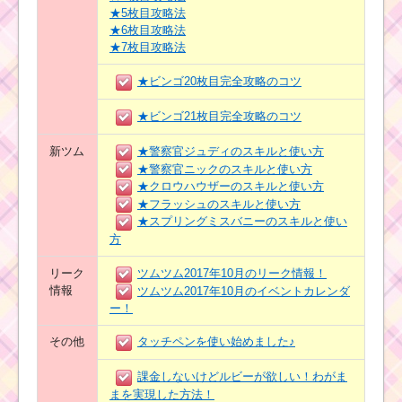
★5枚目攻略法
★6枚目攻略法
★7枚目攻略法
★ビンゴ20枚目完全攻略のコツ
★ビンゴ21枚目完全攻略のコツ
新ツム
★警察官ジュディのスキルと使い方
★警察官ニックのスキルと使い方
★クロウハウザーのスキルと使い方
★フラッシュのスキルと使い方
★スプリングミスバニーのスキルと使い
方
リーク
ツムツム2017年10月のリーク情報！
情報
ツムツム2017年10月のイベントカレンダ
ー！
その他
タッチペンを使い始めました♪
課金しないけどルビーが欲しい！わがま
まを実現した方法！