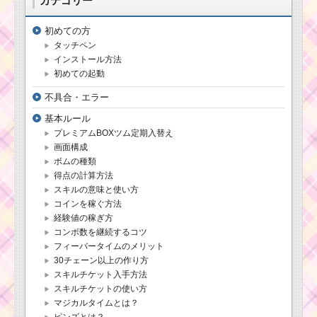
カテゴリー
場
初めての方
タッチペン
ハッピーハロウィー
ンのキャンディパーテ
インストール方法
ィーの招待状を毎回ゲ
初めての起動
ットできないの？
不具合・エラー
基本ルール
ツムツム10月ホーン
プレミアムBOXツム定期入替え
テッドハロウィーンイ
画面構成
ベントおまけ(屋根裏)
のミッション内容と攻
ボムの種類
略
得点の計算方法
スキルの意味と使い方
コインを稼ぐ方法
ミッキー&フレンズシ
経験値の稼ぎ方
リーズで400万点を稼
コンボ数を継続するコツ
ぐ方法
フィーバータイムのメリット
30チェーン以上の作り方
スキルチケット入手方法
ツムツム9月ディズニ
スキルチケットの使い方
ーストーリーブックス
マジカルタイムとは？
イベント2枚目のミッシ
ピンズとは？