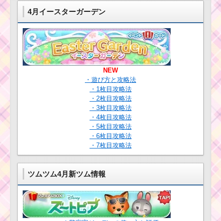
ー・ストーリ
ムを25個消す方法
ー・ブックス」
4月イースターガーデン
の遊び方・攻略
法・報酬
白色のツムでスコア
ボムを1プレイで3個消
すミッションを攻略す
るツム
ツムツム10月イベント
NEW
「ホーンテッドハロウ
ィーン」の遊び方・攻
・遊び方と攻略法
略法・報酬
帽子をかぶったツム
・1枚目攻略法
でマジカルボムを48個
・2枚目攻略法
消すミッションを攻略
・3枚目攻略法
するツム
・4枚目攻略法
ツムツム5月新ツムにレ
・5枚目攻略法
イ・カイロレンの2体登
・6枚目攻略法
場
黄色のツムを1プレイ
・7枚目攻略法
で150個消すミッショ
ンを攻略するツム
ツムツム4月新ツム情報
黄色いツムで合計72回
フィーバーするのに最
鼻がピンクのツムを
適なツムと同時にクリ
使って1プレイで11回
アできるミッション
スキルを使う方法