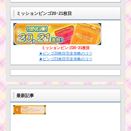
と攻略
ミッションビンゴ20･21枚目
ツムツム8月ピクサーパ
ズルイベント4枚目のミ
まつ毛のあるツ
ッション内容と攻略
ムで7回フィーバ
ーするミッションを攻
略するツム
ツムツム！アラ
ミッションビンゴ20･21枚目
ジンのスキルに
プリンセスのツムで
★ビンゴ20枚目完全攻略のコツ
不具合発生！不
85コンボするミッショ
★ビンゴ21枚目完全攻略のコツ
具合解消はいつ
ンを攻略するツム
になるの？
ツムツムのエイリア
ン救出ミッションの攻
略とおすすめツムたち
【2018年3月スペース
最新記事
レンジャーイベント】
リボンを付けたツム
で1800コインを稼ぐ方
法