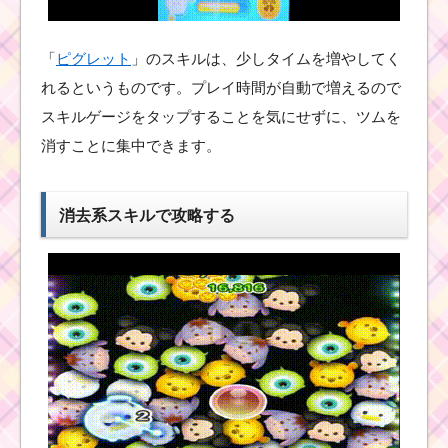
ツムツム5月ルミエール
「
ピグレット
」のスキルは、少しタイムを増やしてく
のおもてなしイベント
でゲットできる報酬一
れるというものです。プレイ時間が自動で増えるので
覧
スキルゲージをタップすることを気にせずに、ツムを
消すことに集中できます。
まつ毛のあるツ
ムで7回フィーバ
ーするミッショ
消去系スキルで攻略する
ンを攻略するツム
ツムツム7月海賊のお宝
探しイベント1枚目のミ
ッション内容と攻略
まつ毛のあるツ
ムでコインを合