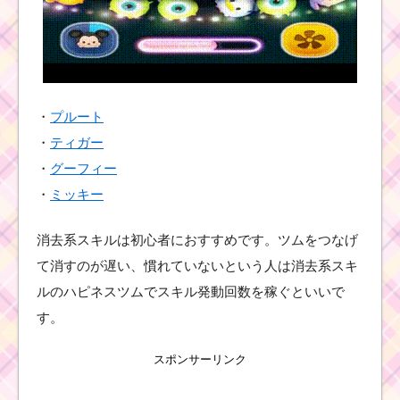
計8000枚稼ぐ効
率的な方法
白い手のツムで28チェ
ーンするミッションを
攻略するツム
・
プルート
・
ティガー
・
グーフィー
ツムツム4月イベント！
・
ミッキー
イースターガーデン4枚
目のミッション内容と
攻略
消去系スキルは初心者におすすめです。ツムをつなげ
て消すのが遅い、慣れていないという人は消去系スキ
ルのハピネスツムでスキル発動回数を稼ぐといいで
ツムツム7月海賊
のお宝探しイベ
す。
ント4枚目のミッ
ション内容と攻
略
スポンサーリンク