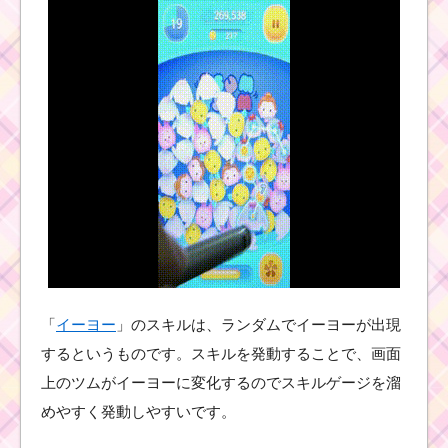
ツムツム9月の新ツム！
アラジン･ジャスミン･
ジーニー･アブーのスキ
ル
ツムツムイベント8月！
海のたからものを集め
よう2枚目の攻略方法と
報酬
友達を呼ぶスキ
ルで80コンボす
るミッションを
「
イーヨー
」のスキルは、ランダムでイーヨーが出現
攻略するツム
するというものです。スキルを発動することで、画面
上のツムがイーヨーに変化するのでスキルゲージを溜
めやすく発動しやすいです。
ツムツム確率アップ12
月！セレクトツムはダ