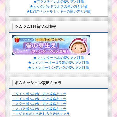
ーの遊び方・攻略法・
★プラクティカルの使い方と評価
報酬｜ツムツム2018年
★ビッグバッドウルフの使い方と評価
3月イベント
タイムボムを出すた
★D23スペシャルミッキーの使い方と評価
めの条件と出し方！攻
略するのにおすすめキ
ャラ
ツムツム1月新ツム情報
ツムツム10月ホーンテ
ッドハロウィーンイベ
ント4階のミッション内
ツムツム！ヤングジ
容と攻略
ャックスパロウの使い
方とスキル動画｜ジャ
イロを活用して効果的
にツムを消せる消去系
★ウィンターベルの使い方と評価
スキル
コウモリが出る
★ウィンターオーロラ姫の使い方と評価
スキルで1プレイ
★ウィンターシンデレラの使い方と評価
でコインを1,000
枚稼ぐミッショ
ツムツム確率アップ
ンを攻略するツム
2016年4月！セレクト
ボムミッション攻略キャラ
ツムはダースベイダ
ー・ルーク・ヨーダ
・タイムボムの出し方と攻略キャラ
・コインボムの出し方と攻略キャラ
しっぽを振るツムを使
・スターボムの出し方と攻略キャラ
って1プレイで380万点
ツムツム11月プーさ
稼いだ方法
・スコアボムの出し方と攻略キャラ
んのハチミツあつめオ
マケのミッション内容
・マジカルボムの出し方と攻略キャラ