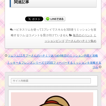
って1プレイで6
関連記事
回スキルを使った攻略
ツムツム2017年10月の
法
新ツム・イベント予想
｜リーク情報などから
ツムツムビンゴ17 22.
縦ライン消去スキルで1
ハピネスツムを使って1プレイでスキルを3回使うミッションを攻
プレイで1000コインを
耳が丸いツムでマイツ
稼いだ方法
略するツム は
コメントを受け付けていません
毎月のイベント
ミ
ムを70個消すミッショ
ッションビンゴ
プーさんのハチミツ集め
ンを攻略するツム
ツムツム11月プーさ
んのハチミツあつめ2枚
ツムツム11月プーさんのハチミツあつめ4枚目のミッション内容と攻略
目のミッション内容と
ツムツム5月ルミエール
攻略
ミッキー＆フレンズシリーズで20回フィーバーするミッションを攻略する
のおもてなしイベント4
ツム
枚目のミッション内容
と攻略
ツムツム9月デ
ィズニーストー
リーブックスイ
ベント1枚目のミ
毛のはねたツム
ッション内容と
で1プレイ
攻略
500Exp稼ぐを攻
略する方法