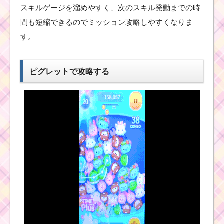
ースベイダー・ルー
スキルゲージを溜めやすく、次のスキル発動までの時
ク・ヨーダ・R2D2・
BB-8
間も短縮できるのでミッション攻略しやすくなりま
す。
えりが見えるツムで
450万点稼ぐミッショ
ピグレットで攻略する
ンを攻略するツム
ツムツムコイン報酬6倍
キャンペーン！最大
27,000コインゲットの
チャンス【アリス・イ
ン・ワンダーランド記
念イベント】
友達を呼ぶスキルで
500expを稼ぐミッショ
ンを攻略するツム