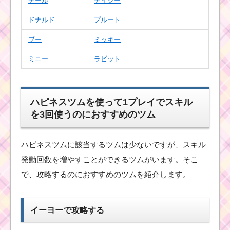
デール
デイジー
ドナルド
プルート
スターウォーズ
イベントパート2
プー
ミッキー
クリアにはサポ
ートバトルでの
協力プレイがポ
ミニー
ラビット
イント
ハピネスツムを使って1プレイでスキル
ツムツム2周年記念プレ
を3回使うのにおすすめのツム
ゼントキャンペーン！
ぬいぐるみ・マスコッ
ト・スマホプラグイン
が当たる
ハピネスツムに該当するツムは少ないですが、スキル
発動回数を増やすことができるツムがいます。そこ
で、攻略するのにおすすめのツムを紹介します。
ツムツム2017年6月の
リーク情報！新ツム・
ガチャ・確率アップ・
新イベントカレンダー
イーヨーで攻略する