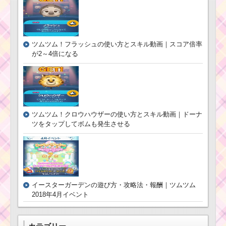
ツムツム シンデレラ
イベントのマジカルパ
ーティーでポイント大
ツムツム！フラッシュの使い方とスキル動画｜スコア倍率
量ゲット方法
が2～4倍になる
ツムツム10月イ
ベント「ホーン
テッドハロウィ
ーン」の遊び
方・攻略法・報
ツムツム！クロウハウザーの使い方とスキル動画｜ドーナ
酬
ツをタップしてボムも発生させる
消去系スキルのツム
で225万点を稼ぐミッ
ションを攻略するツム
イースターガーデンの遊び方・攻略法・報酬｜ツムツム
2018年4月イベント
ツムツム6月新ツムに
シンデレラ・フェアリ
ーゴッドマザーの2体登