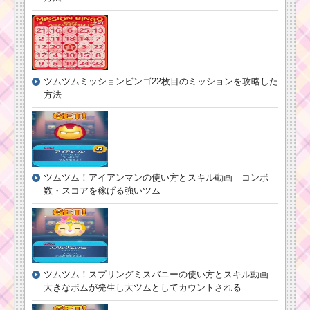
キイベントを攻略する
のにおすすめのツム
なぞって39チェー
ン・40チェーンするミ
ッションを攻略するツ
ツムツムミッションビンゴ22枚目のミッションを攻略した
ム
方法
スコアの下１けたを
「6」にしてクリアする
には？
ツムツム！アイアンマンの使い方とスキル動画｜コンボ
数・スコアを稼げる強いツム
ハートが出るスキル
を使って100コンボす
る方法
ツムツム6月第15弾ピ
ツムツム！スプリングミスバニーの使い方とスキル動画｜
ックアップガチャ！モ
大きなボムが発生し大ツムとしてカウントされる
カ・プリン・野獣など
が登場！