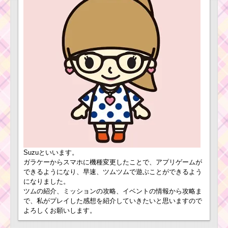
消去系スキルを使っ
てツムを620個消すミ
ッションを攻略するツ
12月の「スターウォー
ム
ズイベントパート1」の
攻略法とクリア報酬
ツムツム7月イベント
「海賊のお宝探し」の
キャラクターボーナス
鼻が黒いツムで
値と有利なキャラ
合計5,000,000点
稼ぐミッション
を攻略するツム
ヒゲのあるツムでコ
インボムを3個消すミッ
ションを攻略するツム
Suzuといいます。
スターウォーズ・パー
ガラケーからスマホに機種変更したことで、アプリゲームが
ト2イベントの始め方と
攻略法・遊び方
耳が丸いツムで20チ
できるようになり、早速、ツムツムで遊ぶことができるよう
ェーンするミッション
になりました。
を攻略するツム
ツムの紹介、ミッションの攻略、イベントの情報から攻略ま
で、私がプレイした感想を紹介していきたいと思いますので
よろしくお願いします。
ツムツム6月イベ
ント「ディズニ
ツノのあるツムでボ