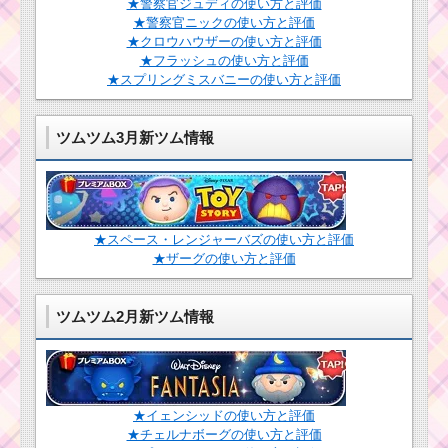
★警察官ジュディの使い方と評価
★警察官ニックの使い方と評価
ツムツム2016年5月の
★クロウハウザーの使い方と評価
ツムツム！パイレーツ
リーク情報！新イベン
★フラッシュの使い方と評価
クラリスの使い方とス
ト・ツム・ガチャなど
キル動画｜コンボ数を
★スプリングミスバニーの使い方と評価
稼ぐスキル
コウモリが出る
ツムツム3月新ツム情報
スキルで1プレイ
でコインを1,000
ツムツム10月ホ
枚稼ぐミッションを攻
ーンテッドハロ
略するツム
ウィーンイベン
ト3階のミッショ
ン内容と攻略
★スペース・レンジャーバズの使い方と評価
ヴィランズからの挑
★ザーグの使い方と評価
戦状のキャラクターボ
ーナスは率は30%・
40%・50%の3通り
ツムツム2月新ツム情報
ス
ペ
ー
ス
イニシャルがMのツム
レ
でマジカルボムを14個
ン
消すミッションを攻略
ジ
★イェンシッドの使い方と評価
するツム
ャ
★チェルナボーグの使い方と評価