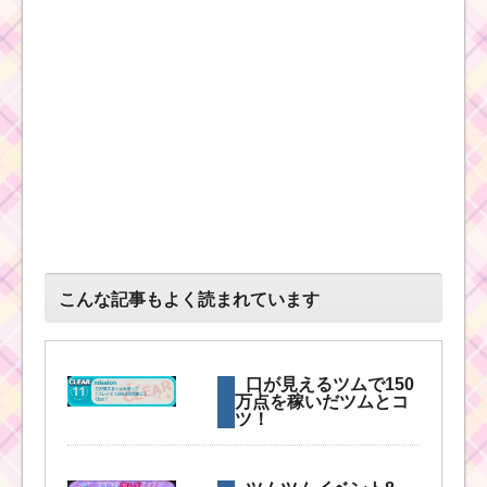
ツムツム11月プーさん
のハチミツあつめ6枚目
のミッション内容と攻
略
ツムツム4月イベ
ント！イースタ
ーガーデン7枚目
のミッション内
容と攻略
こんな記事もよく読まれています
2
周
年
ありがとうキャンペー
口が見えるツムで150
ン！1月29日～31日の3
万点を稼いだツムとコ
日間限定ログインプレ
ツ！
ゼント