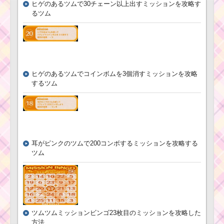
ヒゲのあるツムで30チェーン以上出すミッションを攻略す
るツム
ツムツム2月イベン
ト！ディズニーミュー
ジックブックス2枚目の
ミッション内容と攻略
ヒゲのあるツムでコインボムを3個消すミッションを攻略
ツムツム確率ア
するツム
ップ2016年2
月！セレクトツ
ムは白雪姫・オ
ーロラ姫・ブラ
イドラプンツェ
ル
耳がピンクのツムで200コンボするミッションを攻略する
ツム
ツムツム9月ディズニ
ーストーリーブックス
イベントのミッショ
ン・クリア報酬一覧
ツムツムミッションビンゴ23枚目のミッションを攻略した
2周年記念カップケー
方法