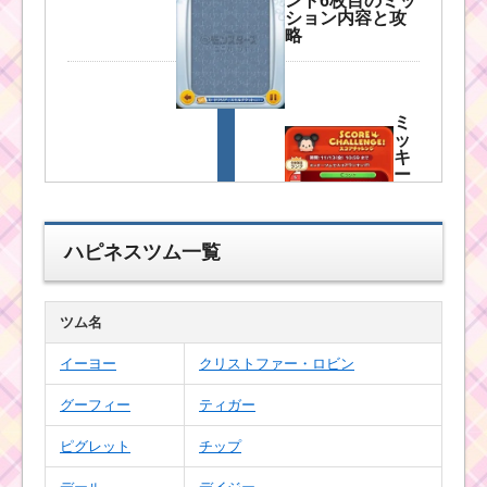
ント6枚目のミッ
ション内容と攻
略
ミ
ッ
キ
ー
ツ
ム
の
ス
ハピネスツム一覧
コ
アチャレンジイベン
ト！初心者にはつまら
ない
ツム名
イーヨー
クリストファー・ロビン
ツムツム1月イベント！
グーフィー
ティガー
ディズニースターシア
ター7枚目のミッション
ピグレット
チップ
内容と攻略