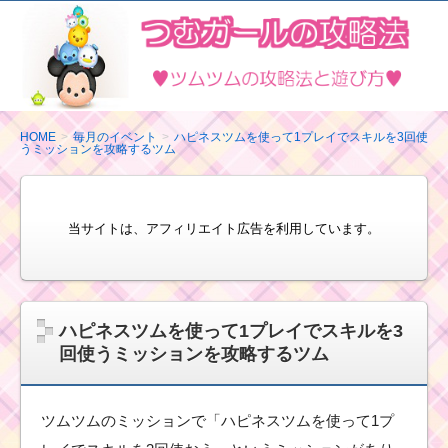
ツ
ム
ツ
ム
の
HOME
毎月のイベント
ハピネスツムを使って1プレイでスキルを3回使
うミッションを攻略するツム
攻
略
法
当サイトは、アフィリエイト広告を利用しています。
と
遊
び
方
ハピネスツムを使って1プレイでスキルを3
回使うミッションを攻略するツム
ツムツムのミッションで「ハピネスツムを使って1プ