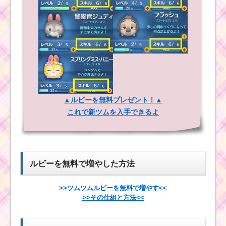
ン！集めたキャンディ
がカボチャからあふれ
ツムツム3月に登場す
出ちゃう
るシンバ・ナラ・スカ
ーの追加日とスキル
ツムツム5月ルミエール
ツムツムの9月イベン
のおもてなしイベント3
トはヴィランズバト
枚目のミッション内容
ル！新ツムはアラジン
と攻略
にジーニーにジャスミ
ン
▲ルビーを無料プレゼント！▲
これで新ツムを入手できるよ
ツムツム11月第7
ハピネスツムで900コ
弾ピックアップ
イン稼ぐミッションを
ガチャにジミニ
攻略するツム
ー･ピートが登場！
ルビーを無料で増やした方法
ツムツムの黒いツム
を使ってマジカルボム
黄色い手のツムでタイ
を250個消す方法
>>ツムツムルビーを無料で増やす<<
ムボムを10個消すミッ
>>その仕組と方法<<
ションを攻略するツム
黄色いツムを使