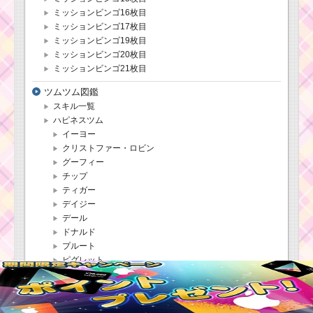
ミッションビンゴ16枚目
ミッションビンゴ17枚目
ミッションビンゴ19枚目
ミッションビンゴ20枚目
ミッションビンゴ21枚目
ツムツム図鑑
スキル一覧
ハピネスツム
イーヨー
クリストファー・ロビン
グーフィー
チップ
ティガー
デイジー
デール
ドナルド
プルート
ピグレット
プー
ミッキー
ミニー