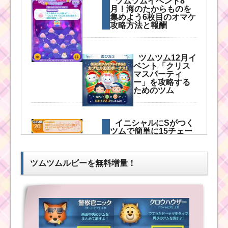
ツムツムイベント8
月！海のたからものを
ツムツムミッションビ
集めよう6枚目のオマケ
ンゴ1枚目！完全攻略法
攻略方法と報酬
を公開中！これで初心
者もクリアできる
ツムツム12月イ
ベント「クリス
マスパーティ
消去系スキルの
ー」を攻略する
ツムで1プレイに
ためのツム
5回フィーバーす
るミッションを
攻略するツム
イニシャルにSがつく
ツムで簡単に15チェー
ン以上を作れるツムは
コレ
ツムツムズートピアイ
ツムツムルビーを無料増量！
ベントでジグソーハー
トをいつでも効率よく
出す方法
ツムツム シルバーハ
ートとゴールドハート
の違いは？アラジンと
魔法のランプイベント
ハッピーハロウィー