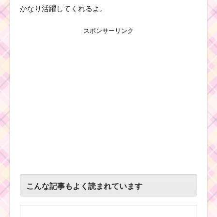
かなり活躍してくれるよ。
ツムツムキャラ
クター！チップ
スポンサーリンク
のスキル画像、
高得点･コインの
稼ぎ方と使い方
ツ
ム
ツ
ム
！
ガ
ス
ト
ン
の使い方とスキル動画
｜特殊スキルで上級者
向き
こんな記事もよく読まれています
ツムツムキャラクタ