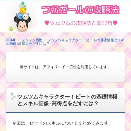
ツ
ム
ツ
ム
の
HOME
ツムツム図鑑
ツムツムキャラクター！ピートの基礎情報とスキ
ル画像･高得点をだすには？
攻
略
法
当サイトは、アフィリエイト広告を利用しています。
と
遊
び
方
ツムツムキャラクター！ピートの基礎情報
とスキル画像･高得点をだすには？
今回は、ピートのスキルについてまとめてみます。