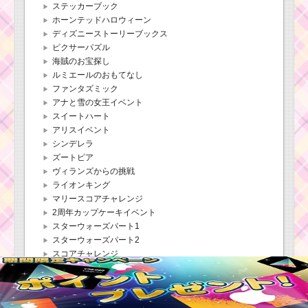
ステッカーブック
ズインクの基礎情報と
スキル画像･高得点をだ
ホーンテッドハロウィーン
すには？
ディズニーストーリーブックス
ピクサーパズル
海賊のお宝探し
ツムツムキャラクタ
ルミエールのおもてなし
ー！クリスマスミッキ
ファンタズミック
ーの基礎情報とスキル
アナと雪の女王イベント
画像･高得点をだすに
スイートハート
は？
アリスイベント
シンデレラ
ズートピア
ツムツムキャラ
ヴィランズからの挑戦
クター！ジェシ
ーの基礎情報と
ライオンキング
スキル画像･高得
マリースコアチャレンジ
点をだすには？
2周年カップケーキイベント
スターウォーズパート1
スターウォーズパート2
ツムツム！マキシマ
スコアチャレンジ
スの使い方とスキル動
ハッピーハロウィーン
画｜発動個数が19→9
アラジンと魔法のランプ
と減っていく
海の宝物を集めよう