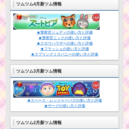
ム
ツムツム4月新ツム情報
ツ
ム
ツムツム7月海賊のお
キ
宝探しイベント4枚目の
ャ
ミッション内容と攻略
ラ
ク
★警察官ジュディの使い方と評価
タ
★警察官ニックの使い方と評価
ー！ザズーの基礎情報
ツムキャラ！グーフ
とスキル画像･高得点を
★クロウハウザーの使い方と評価
ィーのスキルを動画で
だすには？
★フラッシュの使い方と評価
確認！高得点派？コイ
★スプリングミスバニーの使い方と評価
ン派？
ツムツムキャラクタ
ツムツム3月新ツム情報
ツムツム！スペ
ー！ジミニーの基礎情
ースレンジャー
報とスキル画像･高得点
バズの使い方と
をだすには？
スキル動画｜消
去系と大きなツ
ムが2個出現
★スペース・レンジャーバズの使い方と評価
★ザーグの使い方と評価
ツムツム6月！シ
ンデレライベン
ツムツム！忍者ドナ
ト~魔法を集めて
ルドの使い方とスキル
ドレスを飾ろうの遊び
ツムツム2月新ツム情報
動画｜消去系でボム量
方・攻略法・報酬