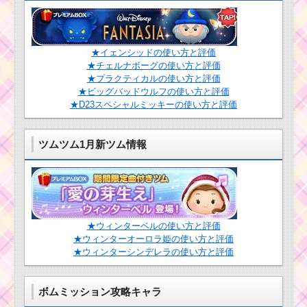
産できる
ツムツムキャラ
ツムツムキャラクタ
★イェンシッドの使い方と評価
クター！スカー
ー！かぼちゃミニーの
★チェルナボーグの使い方と評価
の基礎情報とス
基礎情報とスキル画像･
キル画像･高得点
★プラクティカルの使い方と評価
高得点をだすには？
をだすには？
★ビッグバッドウルフの使い方と評価
★D23スペシャルミッキーの使い方と評価
ツムツムキャラクタ
ツムツムキャラ
ー！ペリーの基礎情報
ツムツム1月新ツム情報
クター！スカッ
とスキル画像･高得点を
トルの基礎情報
だすには？
とスキル画像･高
得点をだすに
は？
ツムツムキャラ
クター！フラン
★ウィンターベルの使い方と評価
ダーの基礎情報
★ウィンターオーロラ姫の使い方と評価
とスキル画像･高
ツムツムキャラクタ
★ウィンターシンデレラの使い方と評価
得点をだすに
ー！ヨーダの基礎情報
は？
とスキル画像･高得点を
だすには？
ボムミッション攻略キャラ