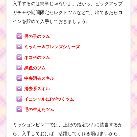
入手するのは簡単じゃないよ。だから、ピックアップ
ツムツム！フラ
ッシュの使い方
ガチャや期間限定セレクトツムなどで、出てきたらコ
とスキル動画｜
インを貯めて入手しておきましょう。
スコア倍率が2～
4倍になる
男の子のツム
ミッキー＆フレンズシリーズ
白
い
ネコ科のツム
手
の
黒色のツム
ツ
ムで6回フィーバーする
中央消去スキル
ミッションを攻略する
ツム
消去系スキル
イニシャルにPがつくツム
毛の生えたツム
ツムツムキャラクタ
ー！シンバの基礎情報
とスキル画像･高得点を
だすには？
ミッションビンゴでは、上記の指定ツムに該当するか
ら、入手しておけば、活躍してくれる場は多いから、