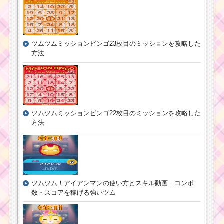
ボムも一緒に消
点をだすには？
し高得点狙える
ツムツム！デールの
ツムツムミッションビンゴ23枚目のミッションを攻略した
基礎情報！スキル画像･
ツ
方法
高得点･コインを稼ぐに
ム
は？
ツ
ム
！
フ
ツムツム！フラ
ッ
ッシュの使い方
ク
とスキル動画｜
ツムツムミッションビンゴ22枚目のミッションを攻略した
船
スコア倍率が2～
長の使い方とスキル動
方法
4倍になる
画 高得点を出すコツ
ツムツム！アイドルデ
ールの使い方とスキル
ツムツム！アイアンマンの使い方とスキル動画｜コンボ
動画｜フィーバー始ま
数・スコアを稼げる強いツム
りと消去系スキルの2段
階
ツムツムキャラクタ