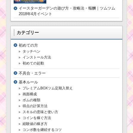
イースターガーデンの遊び方・攻略法・報酬｜ツムツム
2018年4月イベント
カテゴリー
初めての方
ツムツム！警察官ニ
ックの使い方とスキル
タッチペン
動画｜消去系スキルで
インストール方法
使いやすい
初めての起動
不具合・エラー
ツムツム！パレード
基本ルール
ティンクの使い方とス
プレミアムBOXツム定期入替え
キル動画 高得点を出す
コツ
画面構成
ボムの種類
得点の計算方法
スキルの意味と使い方
ツムツムキャラ
クター！ベイマ
コインを稼ぐ方法
ックスの基礎情
経験値の稼ぎ方
報とスキル画像･
コンボ数を継続するコツ
高得点をだすに