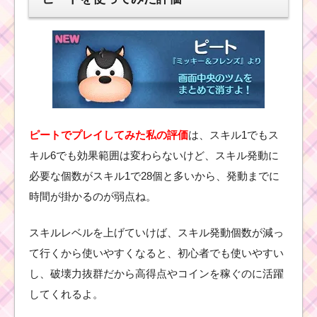
ツムツムキャラクタ
ー！クリスマスミッキ
ーの基礎情報とスキル
画像･高得点をだすに
は？
ツムツム！ホリ
デードナルドの
使い方とスキル
ピートでプレイしてみた私の評価
は、スキル1でもス
動画｜3箇所でま
とめてツムを消
キル6でも効果範囲は変わらないけど、スキル発動に
す
必要な個数がスキル1で28個と多いから、発動までに
時間が掛かるのが弱点ね。
ツムツムキャラクタ
ー！モカの基礎情報と
スキルレベルを上げていけば、スキル発動個数が減っ
スキル画像･高得点をだ
て行くから使いやすくなると、初心者でも使いやすい
すには？
し、破壊力抜群だから高得点やコインを稼ぐのに活躍
してくれるよ。
ツムツムキャラ