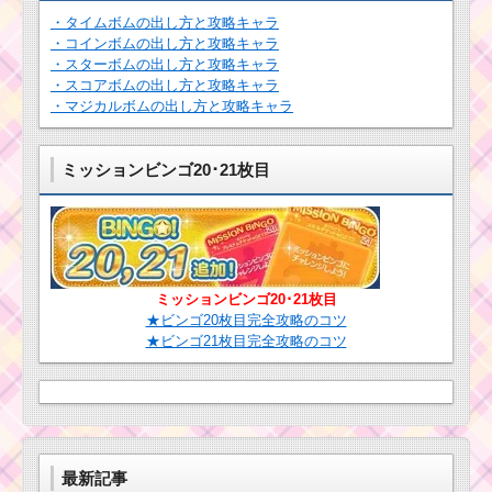
ツムツムキャラクタ
ー！ジミニーの基礎情
・タイムボムの出し方と攻略キャラ
報とスキル画像･高得点
ツムツム！蒸気
・コインボムの出し方と攻略キャラ
をだすには？
船ミッキーの使
・スターボムの出し方と攻略キャラ
い方とスキル動
・スコアボムの出し方と攻略キャラ
画 高得点を出す
・マジカルボムの出し方と攻略キャラ
コツ
ツムツムキャラ
クター！おばけ
デールの基礎情
ミッションビンゴ20･21枚目
報とスキル画像･
高得点をだすに
ツ
は？
ム
ツ
ム
キ
ツムツム！クロウハ
ャ
ウザーの使い方とスキ
ミッションビンゴ20･21枚目
ラ
ル動画｜ドーナツをタ
★ビンゴ20枚目完全攻略のコツ
ク
ップしてボムも発生さ
タ
★ビンゴ21枚目完全攻略のコツ
せる
ー！C-3POの基礎情報
とスキル画像･高得点を
だすには？
ツムツム！フッ
ク船長の使い方
とスキル動画 高
得点を出すコツ
最新記事
ツムツム！ザーグの使