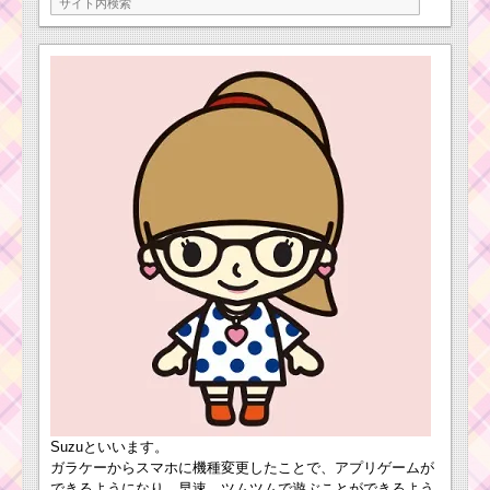
スキル6で3個の発動は
間に合わない？
ツムキャラ！グーフィ
ーのスキルを動画で確
認！高得点派？コイン
ツムツム！ジャ
派？
ファーの使い方
とスキル動画 高
得点を出すコツ
ツムツムキャラ
クター！エンジ
ェルの基礎情報
とスキル画像･高
得点をだすに
は？
ツムツム！ポット夫
ツムツム！トランプの
人の使い方とスキル動
使い方とスキル動画｜
画｜マイツムでロング
横ライン+ハート型にツ
チェーン
ムを消す
Suzuといいます。
ガラケーからスマホに機種変更したことで、アプリゲームが
できるようになり、早速、ツムツムで遊ぶことができるよう
ツムツムキャラクタ