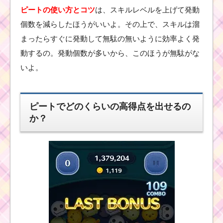
クター！ホーン
ピートの使い方とコツ
は、スキルレベルを上げて発動
ハットミッキー
の基礎情報とス
個数を減らしたほうがいいよ。その上で、スキルは溜
キル画像･高得点
をだすには？
まったらすぐに発動して無駄の無いように効率よく発
動するの。発動個数が多いから、このほうが無駄がな
いよ。
ツムツムを攻略するた
めのキャラクターたち
とスキル一覧
ピートでどのくらいの高得点を出せるの
か？
ツムツムキャラ
クター！サプラ
イズエルサの基
礎情報とスキル
画像･高得点をだ
すには？
ツムツムキャラクタ
ー！スフレの基礎情報