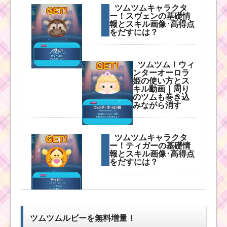
ー！マックスの基礎情
ツムツムキャラクタ
報とスキル画像･高得点
ー！スヴェンの基礎情
をだすには？
報とスキル画像･高得点
をだすには？
ツムツム！ミニ
ツムツム！ウィ
ー姫の使い方と
ンターオーロラ
スキル動画｜ツ
姫の使い方とス
ム変化系で初心
キル動画｜周り
者向け
のツムも巻き込
みながら消す
ツ
ツムツムキャラクタ
ム
ー！ティガーの基礎情
ツ
報とスキル画像･高得点
ム
をだすには？
！
フ
ァ
ン
ツムツム！ドロ
タ
ッセルの使い方
ズミックミッキーの使
とスキル動画｜
い方とスキル動画｜フ
ツムツムルビーを無料増量！
ボムも一緒に消
ィーバー発生と特殊ス
し高得点狙える