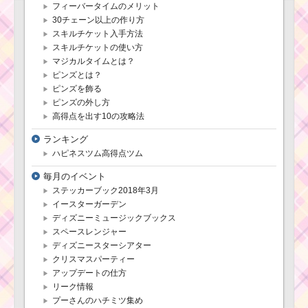
フィーバータイムのメリット
は？
30チェーン以上の作り方
スキルチケット入手方法
スキルチケットの使い方
ツムツムキャラクタ
マジカルタイムとは？
ー！C-3POの基礎情報
とスキル画像･高得点を
ピンズとは？
だすには？
ピンズを飾る
ピンズの外し方
高得点を出す10の攻略法
ツムツムキャラ
ランキング
クター！ベルの
基礎情報とスキ
ハピネスツム高得点ツム
ル画像･高得点を
だすには？
毎月のイベント
ステッカーブック2018年3月
イースターガーデン
ツムツム7月イベント
ディズニーミュージックブックス
「海賊のお宝探し」の
スペースレンジャー
キャラクターボーナス
ディズニースターシアター
値と有利なキャラ
クリスマスパーティー
アップデートの仕方
リーク情報
ツムツムキャラクタ
プーさんのハチミツ集め
ー！サリー･モンスター