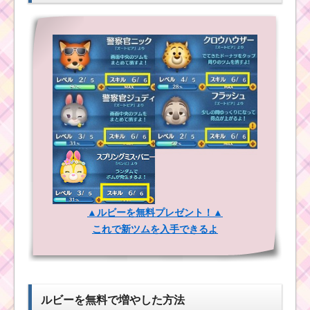
キルは強力
ツムツムキャラクタ
ー！トリトン王の基礎
情報とスキル画像･高得
点をだすには？
ツムツム！ドリーの
使い方とスキル動画 高
ツムツムキャラ
得点を出すコツ
クター！ベイマ
ックスの基礎情
報とスキル画像･
高得点をだすに
ツムツム！ジェダイ
は？
ルークの使い方とスキ
▲ルビーを無料プレゼント！▲
ル動画 高得点を出すコ
これで新ツムを入手できるよ
ツ
ツムツムキャラクタ
ー！チェシャ猫の基礎
ツムツムキャラ
情報とスキル画像･高得
クター！シンバ
点をだすには？
の基礎情報とス
ルビーを無料で増やした方法
キル画像･高得点