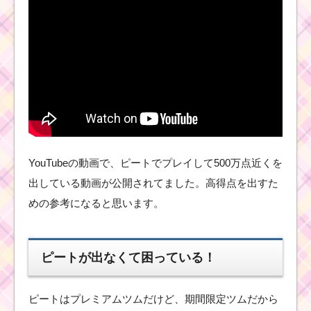
キャラ
ツ
ム
ツ
ム
！
ウ
ィ
ン
タ
ーベルの使い方とスキ
YouTubeの動画で、ピートでプレイして500万点近くを
ル動画｜ツムが2種類に
なる
出している動画が公開されてました。高得点を出すた
めの参考になると思います。
ツムツム！ねじねじグ
ーフィーの使い方とス
ピートが出なくて困っている！
キル動画｜コインもス
コアも稼げる？
ピートはプレミアムツムだけど、期間限定ツムだから