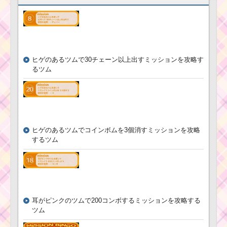
い方とスキル動画｜ボ
ムを巻き込む消去系ス
キル
ヒゲのあるツムで30チェーン以上出すミッションを攻略す
ツムツムキャラ
クター！ミスバ
るツム
ニーの基礎情報
とスキル画像･高
ツムツム！デストル
得点をだすに
ーパーの使い方とスキ
は？
ル動画 高得点を出すコ
ツ
ヒゲのあるツムでコインボムを3個消すミッションを攻略
するツム
ツムツムキャラクタ
ツムツムキャラクタ
ー！ティンカーベルの
ー！マレフィセントの
基礎情報とスキル画像･
基礎情報とスキル画像･
高得点をだすには？
高得点をだすには？
耳がピンクのツムで200コンボするミッションを攻略する
ツムツムキャラ
ツムツム！ドロ
クター！アース
ツム
ッセルの使い方
ラの基礎情報と
とスキル動画｜
スキル画像･高得