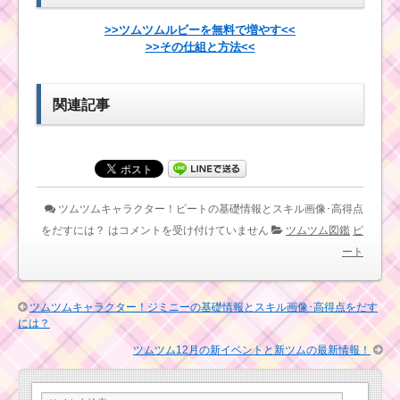
をだすには？
>>ツムツムルビーを無料で増やす<<
>>その仕組と方法<<
ツムツムキャラ
クター！マック
ツムツム！プラクテ
ィーンの基礎情
ィカルの使い方とスキ
報とスキル画像･
ル動画｜兄弟にツムが
関連記事
高得点をだすに
変化する
は？
ツムツムキャラ
クター！アリス
ツムツムキャラクタ
の基礎情報とス
ー！ナラの基礎情報と
ツムツムキャラクター！ピートの基礎情報とスキル画像･高得点
キル画像･高得点
スキル画像･高得点をだ
をだすには？
をだすには？ は
コメントを受け付けていません
ツムツム図鑑
ピ
すには？
ート
ツムツムキャラクタ
ー！ミニーの基礎情報
ツムツム！ホリ
ツムツムキャラクター！ジミニーの基礎情報とスキル画像･高得点をだす
とスキル画像･高得点を
デーベイマック
には？
だすには？
スの使い方とス
キル動画｜チェ
ツムツム12月の新イベントと新ツムの最新情報！
ーン数が2倍にな
る
ツムツム！オウルの
使い方とスキル動画｜