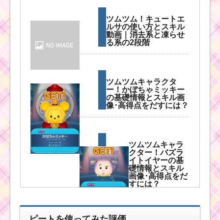
ツムツム！キュートエ
ルサの使い方とスキル
動画｜消去系と凍らせ
る系の2段階
ツムツムキャラクタ
ー！かぼちゃミッキー
の基礎情報とスキル画
像･高得点をだすには？
ツムツムキャラ
クター！バズラ
イトイヤーの基
礎情報とスキル
画像･高得点をだ
すには？
ピートを使ってみた評価