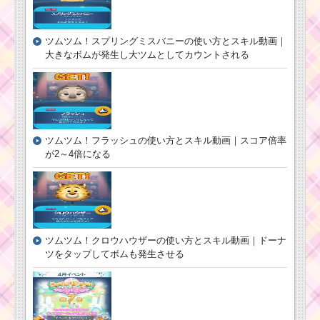
ー！ルーの基礎情報と
スキル画像、高得点･コ
ツムツム！フィ
インを稼ぐには？
リップ王子の使
ツムツム！スプリングミスバニーの使い方とスキル動画｜
い方とスキル動
大きなボムが発生し大ツムとしてカウントされる
画｜スキル1で20
個前後消せるス
ツムツムキャラクタ
キル
ー！ハワイアンスティ
ッチの基礎情報とスキ
ル画像･高得点をだすに
は？
ツムツム！フラッシュの使い方とスキル動画｜スコア倍率
が2～4倍になる
ツムツムキャラクタ
ー！エンジェルの基礎
情報とスキル画像･高得
点をだすには？
ツムツム！クロウハウザーの使い方とスキル動画｜ドーナ
ツムツム！ハロ
ツをタップしてボムも発生させる
ウィンソラの使
い方とスキル動
画｜タップ式で
消去範囲が広い