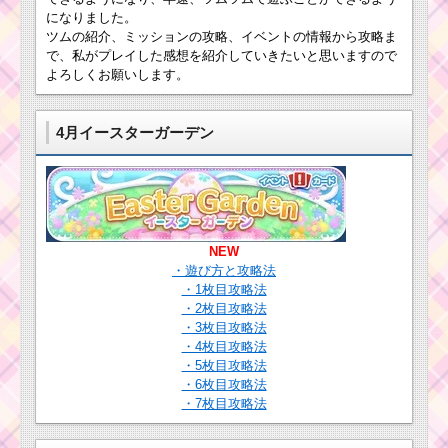
ー！ブライドラプンツ
になりました。
ツムツム7月海賊
ェルの基礎情報とスキ
ツムの紹介、ミッションの攻略、イベントの情報から攻略ま
のお宝探しイベ
ル画像･高得点をだすに
ント4枚目のミッ
で、私がプレイした感想を紹介していきたいと思いますので
は？
ション内容と攻
よろしくお願いします。
略
ツムツムキャラ
4月イースターガーデン
クター！モカの
基礎情報とスキ
ツムツム！ドナルドの
ル画像･高得点を
基礎情報！スキル使い
だすには？
方動画･高得点･コイン
を稼ぐには？
NEW
・遊び方と攻略法
・1枚目攻略法
ツムツムのスコ
・2枚目攻略法
アチャレンジ！
ルミエール・ポ
・3枚目攻略法
ット夫人で高得
・4枚目攻略法
点を取るには？
・5枚目攻略法
ツムツムキャラクタ
・6枚目攻略法
ー！ダンボの基礎情報
・7枚目攻略法
とスキル画像･高得点を
だすには？
ツ