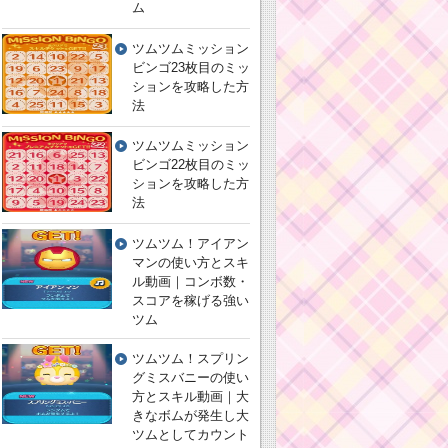
ム
ツムツムミッション
ビンゴ23枚目のミッ
ションを攻略した方
法
ツムツムミッション
ビンゴ22枚目のミッ
ションを攻略した方
法
ツムツム！アイアン
マンの使い方とスキ
ル動画｜コンボ数・
スコアを稼げる強い
ツム
ツムツム！スプリン
グミスバニーの使い
方とスキル動画｜大
きなボムが発生し大
ツムとしてカウント