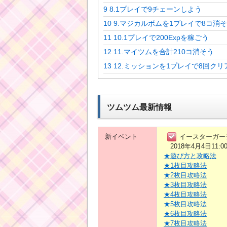
9
8.1プレイで9チェーンしよう
10
9.マジカルボムを1プレイで8コ消
11
10.1プレイで200Expを稼ごう
12
11.マイツムを合計210コ消そう
13
12.ミッションを1プレイで8回クリ
ツムツム最新情報
新イベント
イースターガー
2018年4月4日11:0
★遊び方と攻略法
★1枚目攻略法
★2枚目攻略法
★3枚目攻略法
★4枚目攻略法
★5枚目攻略法
★6枚目攻略法
★7枚目攻略法