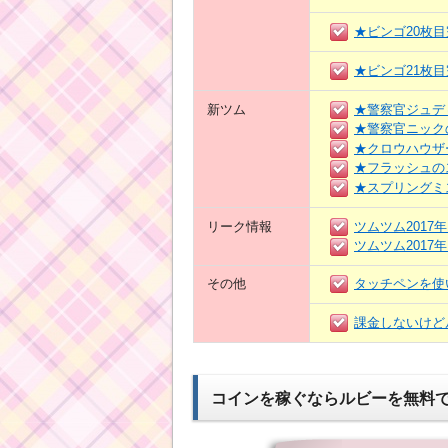
★ビンゴ20枚
★ビンゴ21枚
新ツム
★警察官ジュデ
★警察官ニック
★クロウハウザ
★フラッシュの
★スプリングミ
リーク情報
ツムツム2017
ツムツム2017
その他
タッチペンを使
課金しないけど
コインを稼ぐならルビーを無料