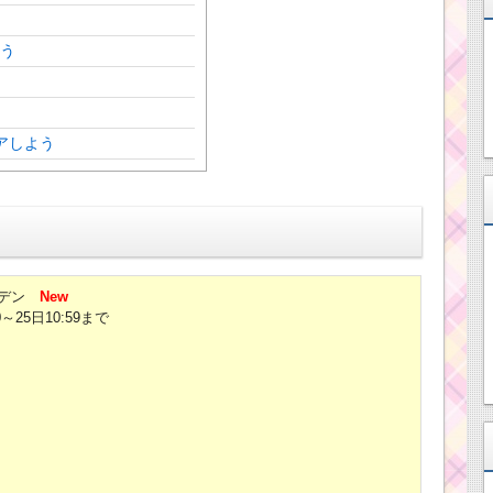
そう
アしよう
デン
New
0～25日10:59まで