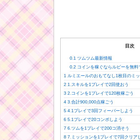
目次
0.1
ツムツム最新情報
0.2
コインを稼ぐならルビーを無料
1
ルミエールのおもてなし1枚目のミ
2
1.スキルを1プレイで2回使おう
3
2.コインを1プレイで120枚稼ごう
4
3.合計900,000点稼ごう
5
4.1プレイで3回フィーバーしよう
6
5.1プレイで20コンボしよう
7
6.ツムを1プレイで200コ消そう
8
7.ミッションを1プレイで7回クリア