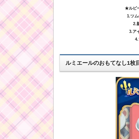
★ルビ
1.ツ
2
3.
4
ルミエールのおもてなし1枚