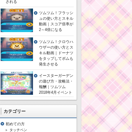
される
ツムツム！フラッシ
ュの使い方とスキル
動画｜スコア倍率が
2～4倍になる
ツムツム！クロウハ
ウザーの使い方とス
キル動画｜ドーナツ
をタップしてボムも
発生させる
イースターガーデン
の遊び方・攻略法・
報酬｜ツムツム
2018年4月イベント
カテゴリー
初めての方
タッチペン