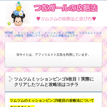
ツ
ム
ツ
ム
の
HOME
ミッションビンゴ
ミッションビンゴ9枚目
ツムツムミッショ
ンビンゴ9枚目！実際にクリアしたツムと攻略法はコチラ
攻
略
法
当サイトは、アフィリエイト広告を利用しています。
と
遊
び
方
ツムツムミッションビンゴ9枚目！実際に
クリアしたツムと攻略法はコチラ
ツムツムのミッションビンゴ9枚目の攻略法について