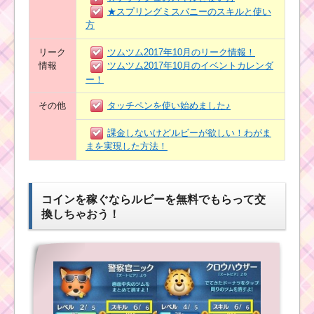
★スプリングミスバニーのスキルと使い
方
リーク
ツムツム2017年10月のリーク情報！
情報
ツムツム2017年10月のイベントカレンダ
ー！
その他
タッチペンを使い始めました♪
課金しないけどルビーが欲しい！わがま
まを実現した方法！
コインを稼ぐならルビーを無料でもらって交
換しちゃおう！