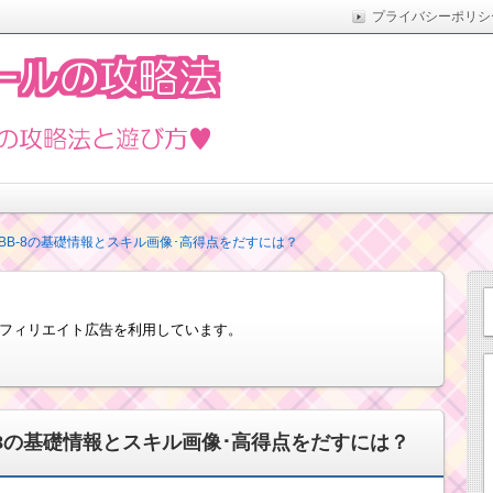
プライバシーポリシ
た実際の方法をまとめています。5月の新イベントや新ツムな
遊び方
BB-8の基礎情報とスキル画像･高得点をだすには？
フィリエイト広告を利用しています。
8の基礎情報とスキル画像･高得点をだすには？