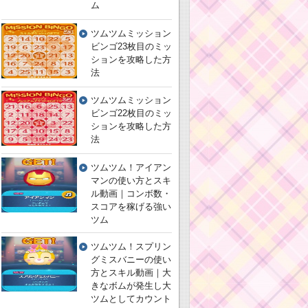
ム
ツムツムミッション
ビンゴ23枚目のミッ
ションを攻略した方
法
ツムツムミッション
ビンゴ22枚目のミッ
ションを攻略した方
法
ツムツム！アイアン
マンの使い方とスキ
ル動画｜コンボ数・
スコアを稼げる強い
ツム
ツムツム！スプリン
グミスバニーの使い
方とスキル動画｜大
きなボムが発生し大
ツムとしてカウント