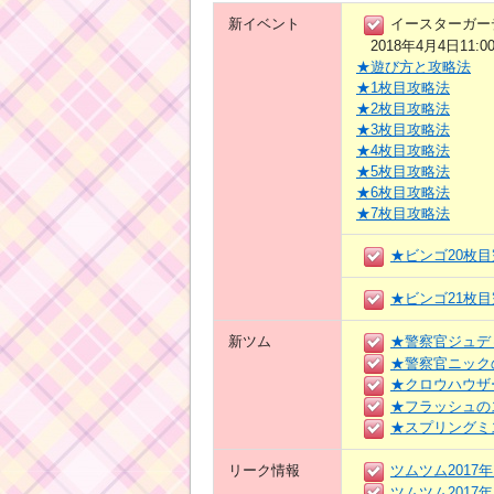
新イベント
イースターガー
2018年4月4日11:0
★遊び方と攻略法
★1枚目攻略法
★2枚目攻略法
★3枚目攻略法
★4枚目攻略法
★5枚目攻略法
★6枚目攻略法
★7枚目攻略法
★ビンゴ20枚
★ビンゴ21枚
新ツム
★警察官ジュデ
★警察官ニック
★クロウハウザ
★フラッシュの
★スプリングミ
リーク情報
ツムツム2017
ツムツム2017