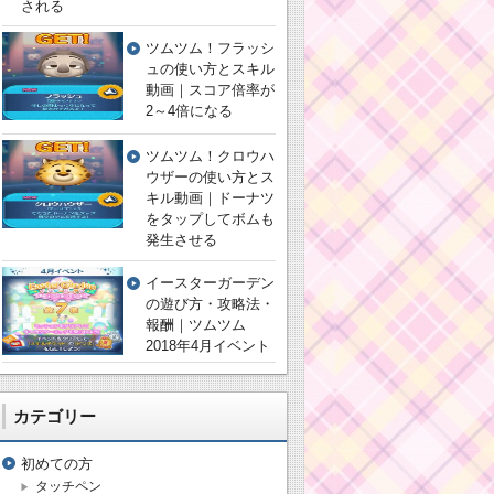
される
ツムツム！フラッシ
ュの使い方とスキル
動画｜スコア倍率が
2～4倍になる
ツムツム！クロウハ
ウザーの使い方とス
キル動画｜ドーナツ
をタップしてボムも
発生させる
イースターガーデン
の遊び方・攻略法・
報酬｜ツムツム
2018年4月イベント
カテゴリー
初めての方
タッチペン