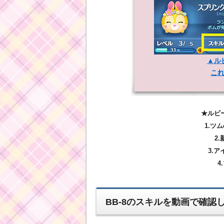
▲ル
こ
★ルビ
1.ツ
2
3.
4
BB-8のスキルを動画で確認