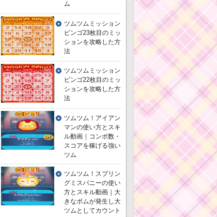
ム
ツムツムミッション
ビンゴ23枚目のミッ
ションを攻略した方
法
ツムツムミッション
ビンゴ22枚目のミッ
ションを攻略した方
法
ツムツム！アイアン
マンの使い方とスキ
ル動画｜コンボ数・
スコアを稼げる強い
ツム
ツムツム！スプリン
グミスバニーの使い
方とスキル動画｜大
きなボムが発生し大
ツムとしてカウント