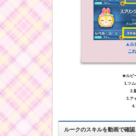
▲ル
こ
★ルビ
1.ツ
2
3.
4
ルークのスキルを動画で確認