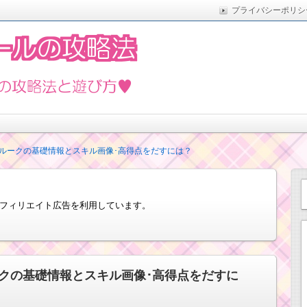
プライバシーポリシ
た実際の方法をまとめています。5月の新イベントや新ツムな
遊び方
ルークの基礎情報とスキル画像･高得点をだすには？
フィリエイト広告を利用しています。
クの基礎情報とスキル画像･高得点をだすに