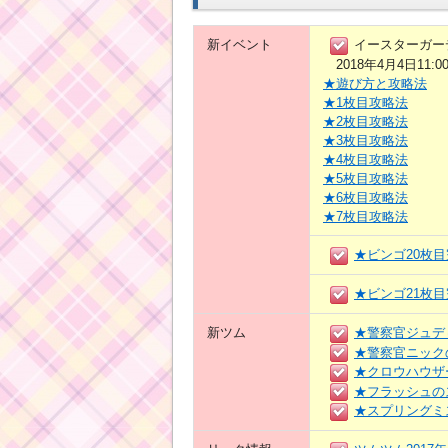
新イベント
イースターガー
2018年4月4日11:0
★遊び方と攻略法
★1枚目攻略法
★2枚目攻略法
★3枚目攻略法
★4枚目攻略法
★5枚目攻略法
★6枚目攻略法
★7枚目攻略法
★ビンゴ20枚
★ビンゴ21枚
新ツム
★警察官ジュデ
★警察官ニック
★クロウハウザ
★フラッシュの
★スプリングミ