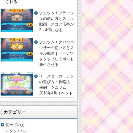
される
ツムツム！フラッシ
ュの使い方とスキル
動画｜スコア倍率が
2～4倍になる
ツムツム！クロウハ
ウザーの使い方とス
キル動画｜ドーナツ
をタップしてボムも
発生させる
イースターガーデン
の遊び方・攻略法・
報酬｜ツムツム
2018年4月イベント
カテゴリー
初めての方
タッチペン