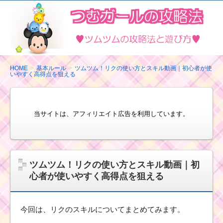
ツ
ム
ツ
ム
の
HOME
基本ルール
ツムツム！リクの使い方とスキル動画｜初心者が使
いやすく高得点を狙える
攻
略
法
当サイトは、アフィリエイト広告を利用しています。
と
遊
び
方
ツムツム！リクの使い方とスキル動画｜初
心者が使いやすく高得点を狙える
今回は、リクのスキルについてまとめてみます。