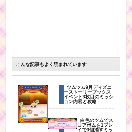
動画 高得点を出
すコツ
ツ
ム
ツ
ム
！
ハ
デ
ス
こんな記事もよく読まれています
の
使い方とスキル動画｜
十字スキルで消去数も
多い
ツムツム9月ディズニ
ーストーリーブックス
イベント3枚目のミッシ
ョン内容と攻略
ツムツムキャラクタ
ー！ロッツォの基礎情
報とスキル画像･高得点
をだすには？
白色のツムでス
コアボムを1プレ
イで3個消すミッ