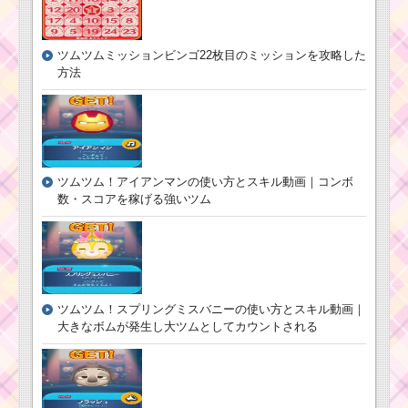
ツムツム！パイ
レーツクラリス
の使い方とスキ
ル動画｜コンボ
ツムツムミッションビンゴ22枚目のミッションを攻略した
口が見えるツムを使
数を稼ぐスキル
方法
って合計4200個のツム
を消すのにおすすめの
ツム
ツ
ム
ツムツムキャラクタ
ツ
ー！レイア姫の基礎情
ム
ツムツム！アイアンマンの使い方とスキル動画｜コンボ
報とスキル画像･高得点
！
数・スコアを稼げる強いツム
をだすには？
M
U
マ
イ
ツムツムキャラ
クの使い方とスキル動
クター！サリー･
画｜縦3本ラインで連続
モンスターズイ
スキル発動可能なキャ
ンクの基礎情報
ツムツム！スプリングミスバニーの使い方とスキル動画｜
ラ
とスキル画像･高
大きなボムが発生し大ツムとしてカウントされる
得点をだすに
は？
ツムツムキャラクタ
ー！サリー･モンスター