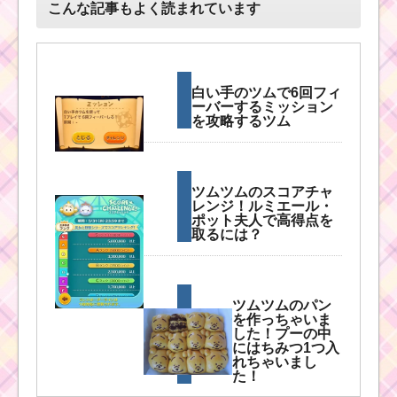
こんな記事もよく読まれています
白い手のツムで6回フィ
ーバーするミッション
を攻略するツム
ツムツムのスコアチャ
レンジ！ルミエール・
ポット夫人で高得点を
取るには？
ツムツムのパン
を作っちゃいま
した！プーの中
にはちみつ1つ入
れちゃいまし
た！