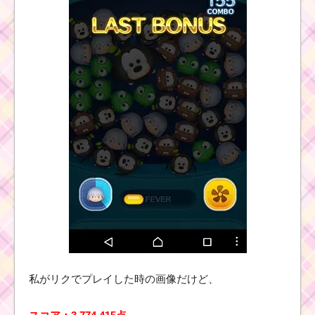
ツムツムキャラ
クター！トリト
ン王の基礎情報
とスキル画像･高
得点をだすに
は？
ツムキャラ！グーフィ
ーのスキルを動画で確
認！高得点派？コイン
派？
ツムツムキャラ
クター！レディ
の基礎情報とス
キル画像･高得点
をだすには？
私がリクでプレイした時の画像だけど、