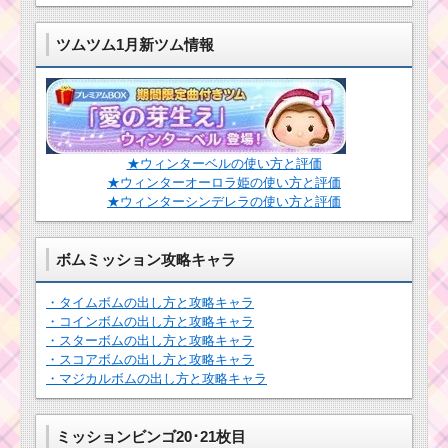
！
ジ
ョ
ツムツム1月新ツム情報
ー
カ
ーグーフィーの使い方
とスキル動画 高得点を
出すコツ
★ウィンターベルの使い方と評価
★ウィンターオーロラ姫の使い方と評価
ツムツム！ウッディ
ツムツム！ジャファー
★ウィンターシンデレラの使い方と評価
保安官の使い方とスキ
の使い方とスキル動画
ル動画｜縦ライン状の
高得点を出すコツ
スキルを左右に動かせ
る
ボムミッション攻略キャラ
・タイムボムの出し方と攻略キャラ
ツムツムでコイ
ツムツムキャラクタ
・コインボムの出し方と攻略キャラ
ンを効率よく稼
ー！リロの基礎情報と
・スターボムの出し方と攻略キャラ
ぐ8つの方法
スキル画像･高得点をだ
・スコアボムの出し方と攻略キャラ
すには
・マジカルボムの出し方と攻略キャラ
ツムツムキャラクタ
ツムツム！ドリ
ミッションビンゴ20･21枚目
ー！プリンの基礎情報
ーの使い方とス