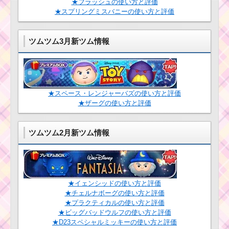
★フラッシュの使い方と評価
方動画･高得点･
★スプリングミスバニーの使い方と評価
コインを稼ぐに
ツムツムを攻略する
は？
ためのキャラクターた
ちとスキル一覧
ツムツム3月新ツム情報
ツムツムキャラクタ
ツムツム！パン
ー！ルークの基礎情報
プキンキングの
とスキル画像･高得点を
使い方とスキル
だすには？
動画｜スキルが
★スペース・レンジャーバズの使い方と評価
強力で強いけど
★ザーグの使い方と評価
発動個数が多い
ツムツム！パレ
ツムツム2月新ツム情報
ードミッキー の
ツムツム！アラジン
使い方とスキル
のスキルに不具合発
動画 高得点を出
生！不具合解消はいつ
すコツ
になるの？
★イェンシッドの使い方と評価
★チェルナボーグの使い方と評価
ツムツムキャラ
ツ
クター！マック
★プラクティカルの使い方と評価
ム
スの基礎情報と
★ビッグバッドウルフの使い方と評価
ツ
スキル画像･高得
★D23スペシャルミッキーの使い方と評価
ム
点をだすには？