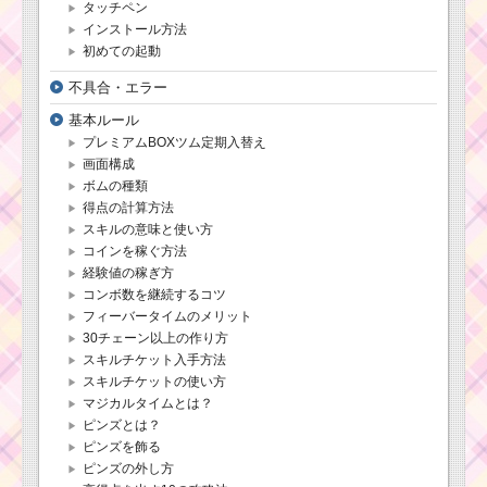
タッチペン
インストール方法
初めての起動
ツムツム！蒸気
船ミッキーの使
不具合・エラー
い方とスキル動
画 高得点を出す
基本ルール
コツ
プレミアムBOXツム定期入替え
画面構成
ボムの種類
帽子をかぶったツム
得点の計算方法
を100個・230個消すミ
ッションを攻略するツ
スキルの意味と使い方
ム
コインを稼ぐ方法
経験値の稼ぎ方
コンボ数を継続するコツ
ツムツムキャラクタ
フィーバータイムのメリット
ー！ブライドラプンツ
30チェーン以上の作り方
ェルの基礎情報とスキ
スキルチケット入手方法
ル画像･高得点をだすに
スキルチケットの使い方
は？
マジカルタイムとは？
ピンズとは？
ピンズを飾る
ツムツム6月イ
ピンズの外し方
ベント「ディズ