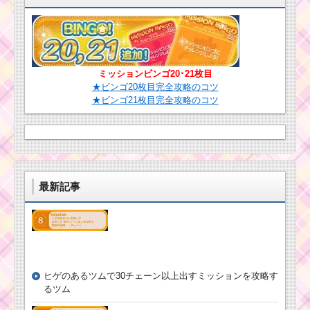
とスキル画像･高得点を
キル動画 高得点
だすには？
を出すコツ
ツムツム！ミニ
ミッションビンゴ20･21枚目
ー姫の使い方と
★ビンゴ20枚目完全攻略のコツ
ツムツム7月海賊のお
スキル動画｜ツ
★ビンゴ21枚目完全攻略のコツ
宝探しイベント4枚目の
ム変化系で初心
ミッション内容と攻略
者向け
ツムツム！トランプ
の使い方とスキル動画
ツ
｜横ライン+ハート型に
ム
最新記事
ツムを消す
ツ
ム
ア
ッ
ツムツムでコイ
プ
ンを稼ぐにはま
デ
ずプレイするこ
ー
と！
トの方法！Androidス
ヒゲのあるツムで30チェーン以上出すミッションを攻略す
マホ版の仕方はコチラ
るツム