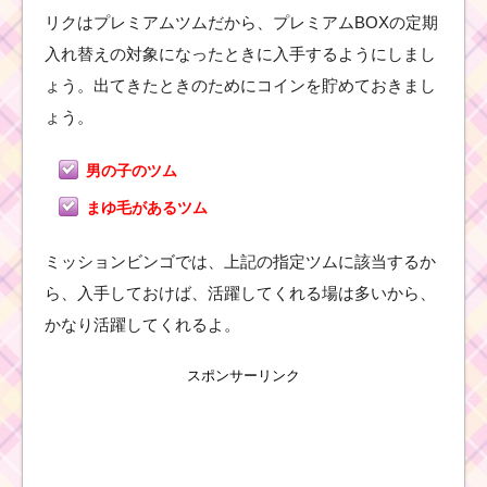
リクはプレミアムツムだから、プレミアムBOXの定期
ツ
ム
入れ替えの対象になったときに入手するようにしまし
ツ
ム
ょう。出てきたときのためにコインを貯めておきまし
！
バ
ょう。
ッ
ト
ハ
男の子のツム
ットミニーの使い方と
スキル動画｜初心者向
まゆ毛があるツム
けコンボ数を稼げる
ミッションビンゴでは、上記の指定ツムに該当するか
ら、入手しておけば、活躍してくれる場は多いから、
ツムツムキャラクタ
ー！ジャスミンの基礎
かなり活躍してくれるよ。
情報とスキル画像･高得
点をだすには？
スポンサーリンク
ツムツム！パレ
ードティンクの
使い方とスキル