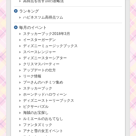
ニー・ストーリ
高得点を出す10の攻略法
ー・ブックス」
の遊び方・攻略
ランキング
法・報酬
ハピネスツム高得点ツム
毎月のイベント
ステッカーブック2018年3月
ツムツム！ティモシ
ーの使い方とスキル動
イースターガーデン
画｜効果付きボムを発
ディズニーミュージックブックス
生させる
スペースレンジャー
ディズニースターシアター
クリスマスパーティー
イニシャルがS
アップデートの仕方
のツムで1プレイ
リーク情報
で13回スキルを
プーさんのハチミツ集め
使うミッション
を攻略するキャラ
ステッカーブック
ホーンテッドハロウィーン
ディズニーストーリーブックス
ピクサーパズル
ツムツムキャラクタ
ー！ロマンスアリエル
海賊のお宝探し
の基礎情報とスキル画
ルミエールのおもてなし
像･高得点をだすには？
ファンタズミック
アナと雪の女王イベント