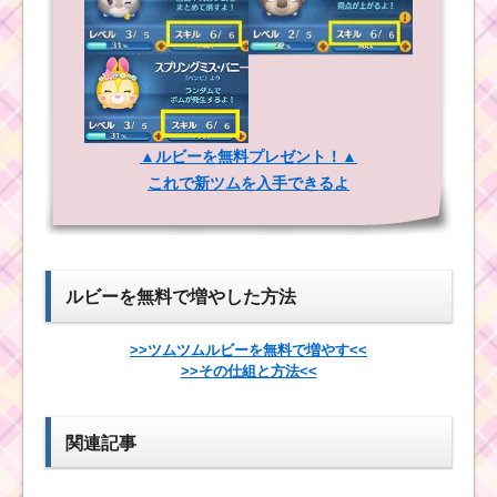
高得点を出すコツ！コ
高得点を出すコ
ンボ数と高得点の関係
ツ
について
ツムツム！さむがりピ
グレットの使い方とス
▲ルビーを無料プレゼント！▲
キル動画｜コンボ数と
ツムツム7月海賊のお
これで新ツムを入手できるよ
タイムボムを稼げるキ
宝探しイベント2枚目の
ャラ
ミッション内容と攻略
ツムツム！モアナの
ツムツムキャラ
使い方とスキル動画｜
ルビーを無料で増やした方法
クター！レイの
ツム消去とボム発生ス
基礎情報とスキ
キルを併せ持つ最強ス
ル画像･高得点を
キル
>>ツムツムルビーを無料で増やす<<
だすには？
>>その仕組と方法<<
ツムツムキャラ
クター！ミッキ
関連記事
ツ
ーの基礎情報と
ム
スキル画像･高得点をだ
ツ
すには？