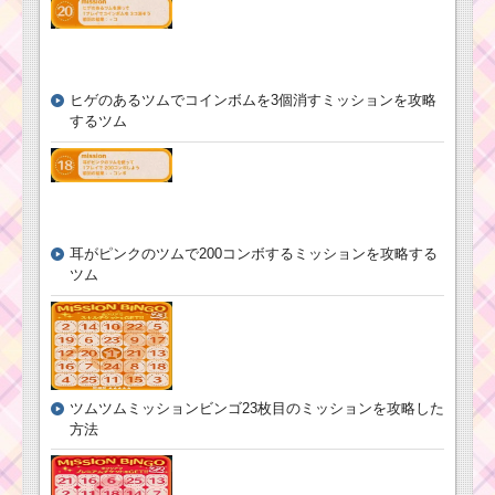
ツムツム！ジーニーの
基礎情報！スキル発動
画像･高得点･コインを
稼ぐには？
ヒゲのあるツムでコインボムを3個消すミッションを攻略
するツム
ツムツムキャラクタ
ー！アラジンの基礎情
報とスキル画像･高得点
ツムツム！オウ
をだすには？
ルの使い方とス
キル動画｜スキ
ル6で3個の発動
耳がピンクのツムで200コンボするミッションを攻略する
は間に合わな
ツムツムキャラクタ
い？
ツム
ー！バンビの基礎情報
とスキル画像･高得点を
だすには？
ツムツムキャラクタ
ー！ベルの基礎情報と
ツムツム！フラ
スキル画像･高得点をだ
ツムツムミッションビンゴ23枚目のミッションを攻略した
ッシュの使い方
すには？
方法
とスキル動画｜
スコア倍率が2～
4倍になる