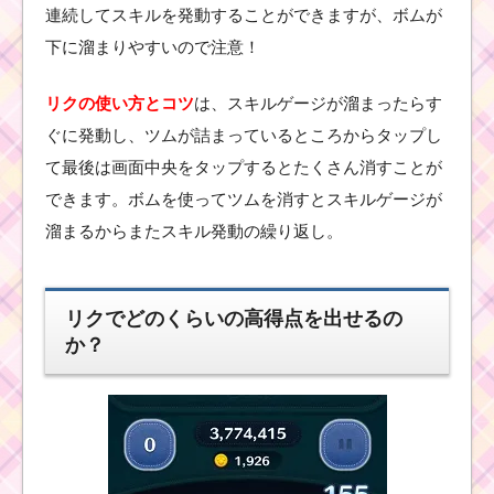
連続してスキルを発動することができますが、ボムが
ツムツムキャラ
下に溜まりやすいので注意！
クター！ハチプ
ーの基礎情報と
スキル画像･高得
リクの使い方とコツ
は、スキルゲージが溜まったらす
点をだすには？
ぐに発動し、ツムが詰まっているところからタップし
て最後は画面中央をタップするとたくさん消すことが
できます。ボムを使ってツムを消すとスキルゲージが
ス
コ
溜まるからまたスキル発動の繰り返し。
ア
ボムを出すための条件
と出し方！攻略するの
におすすめキャラ
リクでどのくらいの高得点を出せるの
か？
ツムツム！フリンライ
ダーの使い方とスキル
動画｜画面中央のツム
が変化するので消しや
すい