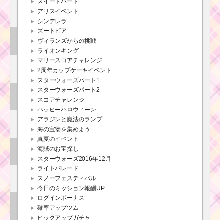
スイートハート
ツムツムキャラ
アリスイベント
クター！フィニ
シンデレラ
ックの基礎情報
ズートピア
とスキル画像･高
得点をだすに
ヴィランズからの挑戦
は？
ライオンキング
マリースコアチャレンジ
2周年カップケーキイベント
ツムツムキャラクタ
スターウォーズパート1
ー！ラプンツェルの基
スターウォーズパート2
礎情報とスキル画像･高
スコアチャレンジ
得点をだすには？
ハッピーハロウィーン
アラジンと魔法のランプ
海の宝物を集めよう
ツムツムキャラ
真夏のイベント
クター！とんす
海賊のお宝探し
けの基礎情報と
スキル画像･高得
スターウォーズ2016年12月
点をだすには？
ライトパレード
スノーフェスティバル
今日のミッション報酬UP
ツムキャラ！クリス
ログインボーナス
トファー・ロビンのス
確率アップツム
キルを動画で確認！高
ピックアップガチャ