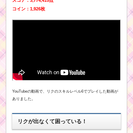
スコア：3,774,415点
コ
コイン：1,926枚
イ
ン
ボ
ムを出すための条件と
出し方！攻略するのに
おすすめキャラ
ツムツムキャラクタ
ー！ペリーの基礎情報
とスキル画像･高得点を
だすには？
YouTubeの動画で、リクのスキルレベル6でプレイした動画が
ツムキャラ！プ
ありました。
ルートのスキル
を動画で確認！
高得点派？コイ
ン派？
リクが出なくて困っている！