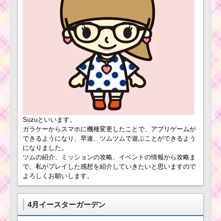
（EXP）の稼ぎ方・計
算方法・稼ぎやすいツ
ツ
ム
ム
ツ
ム
の
ツムツムのイベント
ス
でもらったマジカルタ
コ
イムチケットはどう使
ア
うの？
チ
ャレンジ！野獣・ロマ
ンス野獣・ガストンで
高得点を取るには？
ツムツム！チューバ
ッカの使い方とスキル
Suzuといいます。
動画 高得点を出すコツ
ガラケーからスマホに機種変更したことで、アプリゲームが
できるようになり、早速、ツムツムで遊ぶことができるよう
ツムツムキャラクタ
になりました。
ー！サプライズエルサ
ツムツム！ブル
ツムの紹介、ミッションの攻略、イベントの情報から攻略ま
の基礎情報とスキル画
ーフェアリーの
で、私がプレイした感想を紹介していきたいと思いますので
像･高得点をだすには？
使い方とスキル
よろしくお願いします。
動画｜3チェーン
からボムが発生
する
4月イースターガーデン
ツムツムキャラ
クター！ダー