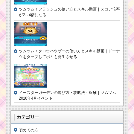
ツムツムキャラクタ
ズインクの基礎情報と
ー！ニックの基礎情報
スキル画像･高得点をだ
ツムツム！フラッシュの使い方とスキル動画｜スコア倍率
とスキル画像･高得点を
すには？
だすには？
が2～4倍になる
ツムツムキャラ
ツムツム！モア
クター！エンジ
ナの使い方とス
ェルの基礎情報
キル動画｜ツム
とスキル画像･高
消去とボム発生
ツムツム！クロウハウザーの使い方とスキル動画｜ドーナ
得点をだすに
スキルを併せ持
ツをタップしてボムも発生させる
は？
つ最強スキル
ツムツム！アイドル
デールの使い方とスキ
毛のはねたツムで1プレ
ル動画｜フィーバー始
イでタイムボムを4個消
まりと消去系スキルの2
イースターガーデンの遊び方・攻略法・報酬｜ツムツム
すミッションを攻略す
段階
るツム
2018年4月イベント
ツムツムキャラクタ
カテゴリー
ー！ナラの基礎情報と
スキル画像･高得点をだ
すには？
初めての方