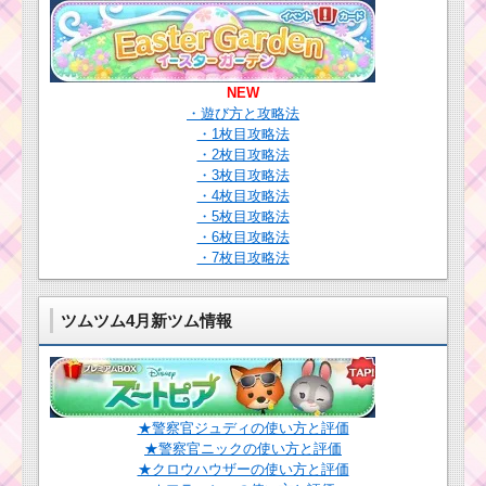
ス・ベイダーの
ツムツム！ハデスの
基礎情報とスキ
使い方とスキル動画｜
ル画像･高得点を
十字スキルで消去数も
だすには？
多い
NEW
・遊び方と攻略法
・1枚目攻略法
ツムツム！クラ
ツムツムをプレイする
ッシュの使い方
・2枚目攻略法
ならタッチペンがおす
とスキル動画 高
・3枚目攻略法
すめ！なぞりやすく反
得点を出すコツ
・4枚目攻略法
応がいいですよ
・5枚目攻略法
・6枚目攻略法
・7枚目攻略法
ツムツムキャラクタ
ー！クリスマスドナル
ツムツム4月新ツム情報
ドの基礎情報とスキル
画像･高得点をだすに
は？
ツムツム！ルミエー
ルの使い方とスキル動
★警察官ジュディの使い方と評価
画｜初心者向きで使い
ツムツム！ドナ
やすい
★警察官ニックの使い方と評価
ルドの基礎情
★クロウハウザーの使い方と評価
報！スキル使い