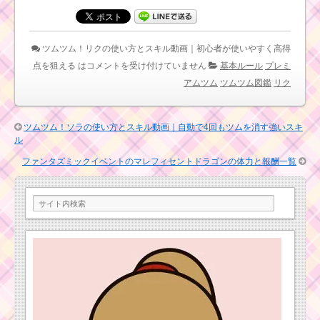
ム
！
チ
ェ
ツムツムキャラクタ
ツムツム！リクの使い方とスキル動画｜初心者が使いやすく高得
ル
ー！プリンの基礎情報
ナ
とスキル画像･高得点を
点を狙える は
コメントを受け付けていません
基本ルール
プレミ
ボーグの使い方とスキ
だすには？
アムツム
ツムツム図鑑
リク
ル動画｜ボムを巻き込
む消去系スキル
ツムツム！ジョ
ツムツム！ソラの使い方とスキル動画｜自動で4回もツムを消す強いスキ
ーカーグーフィ
ル
ーの使い方とス
ツムツム！三銃士グー
キル動画 高得点
ファンタズミックイベントのマレフィセントドラゴンの体力と報酬一覧
フィーの使い方とスキ
を出すコツ
ル動画 高得点を出すコ
ツ
リボンを付けたツム
ツムツムキャラ
で1プレイ200万点を稼
クター！アーロ
ぐミッションを攻略す
の基礎情報とス
るツム
キル画像･高得点
をだすには？
ツムツムの経験値