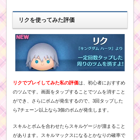
ツムツムキャラクタ
リクを使ってみた評価
ー！チップのスキル画
像、高得点･コインの稼
ぎ方と使い方
ツムツム9月ディ
ズニーストーリ
ーブックスイベ
ント4枚目のミッ
ション内容と攻
略
リクでプレイしてみた私の評価
は、初心者におすすめ
のツムです。画面をタップすることでツムを消すこと
ができ、さらにボムが発生するので、3回タップした
ツムツムキャラクタ
ら7チェーン以上なら3個のボムが発生します。
ー！ハワイアンスティ
ッチの基礎情報とスキ
ル画像･高得点をだすに
スキルとボムを合わせたらスキルゲージが溜まること
は？
があります。スキルマックスになるとかなりの確率で