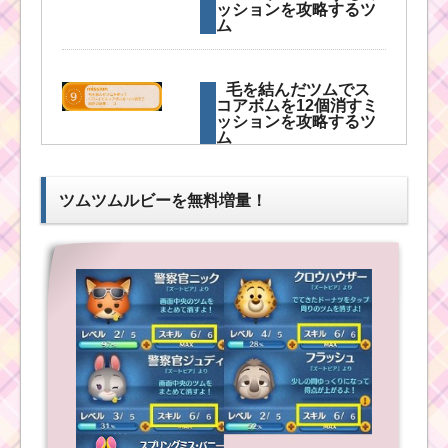
ッションを攻略するツ
ム
黒色のツムでマイツム
を110個消すミッショ
ンを攻略するツム
毛を結んだツムでス
コアボムを12個消すミ
ッションを攻略するツ
ム
黒色のツムで8回フィー
バーしたツムとフィー
バー回数を増やすコツ
ツムツムルビーを無料増量！
ほっぺが赤いツムで
30チェーン以上出すミ
ッションを攻略するツ
ム
美女と野獣のツムで1プ
レイ5,000,000点稼ぐミ
ッションを攻略するツ
ム
ウサギのツムを使っ
て合計6000コインを稼
ぐのに効率の良いツム
くまのプーさんシリー
ズでツムを655個消す
茶色のツムでスキル
ミッションを攻略する
を14回使うミッション
ツム
を攻略するツム