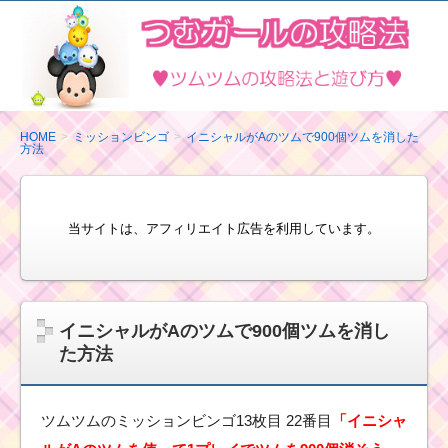
ツ
ム
ツ
ム
の
HOME
ミッションビンゴ
イニシャルがAのツムで900個ツムを消した
方法
攻
略
法
当サイトは、アフィリエイト広告を利用しています。
と
遊
び
方
イニシャルがAのツムで900個ツムを消し
た方法
ツムツムのミッションビンゴ13枚目 22番目
「イニシャ