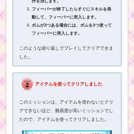
外を消します。
フィーバーが終了したらすぐにスキルを発
動して、フィーバーに突入します。
白色のツムを合計600
ボムが3つある場合には、ボムを3つ使って
個消すミッションを攻
略するツム
フィーバーに突入します。
このような繰り返しでプレイしてクリアできま
ツムツムの茶色のツム
した。
で26チェーン以上する
ミッションを攻略する
アイテムを使ってクリアしました
恋人を呼ぶツムを使っ
て1プレイで75万点を
稼いだ方法
このミッションは、アイテムを使わないとクリ
アできないほど、難易度が高いミッションでし
たので、アイテムを使ってクリアしました。
白い手のツムで150万
点稼ぐミッションを攻
略するツム