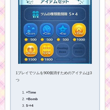
プリンセスのツムで85
コンボするミッション
を攻略するツム
帽子をかぶったツムを
合計600個消すミッシ
ョンを攻略するツム
1プレイでツムを900個消すためのアイテムは3
まゆ毛のあるツムで95
コンボするミッション
つ
を攻略するツム
+Time
+Bomb
耳が丸いツムを合計
1,200個消すミッション
5⇒4
を攻略するツム