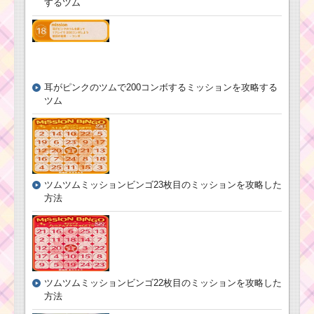
するツム
プレイでツムを450個
消す方法
初心者がコインを1プ
レイで400枚稼ぐため
の方法
耳がピンクのツムで200コンボするミッションを攻略する
ツム
口が見えるツムを使
って合計4200個のツム
を消すのにおすすめの
ツム
ツムツムミッションビンゴ23枚目のミッションを攻略した
方法
耳がピンクのツムで
大きなツムを20個消す
ミッションを攻略する
ツム
ツムツムミッションビンゴ22枚目のミッションを攻略した
消去系スキルのツム
方法
で1プレイに5回フィー
バーするミッションを