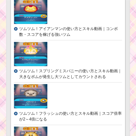
攻略するツム
白い手のツムを120個
消すミッションを攻略
ツムツム！アイアンマンの使い方とスキル動画｜コンボ
するツム
数・スコアを稼げる強いツム
黄色い手のツムでタ
イムボムを10個消すミ
ッションを攻略するツ
ム
ツムツム！スプリングミスバニーの使い方とスキル動画｜
大きなボムが発生し大ツムとしてカウントされる
恋人を呼ぶツムを使
って1プレイで75万点
を稼いだ方法
ツムツム！フラッシュの使い方とスキル動画｜スコア倍率
帽子をかぶったツム
が2～4倍になる
でマイツムを160個消
すミッションを攻略す
るツム