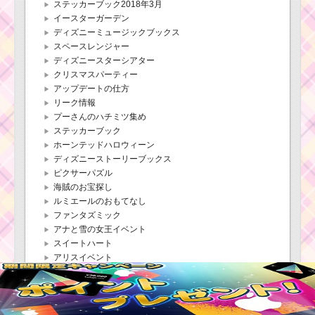
ステッカーブック2018年3月
イースターガーデン
ディズニーミュージックブックス
スペースレンジャー
ディズニースターシアター
クリスマスパーティー
アップデートの仕方
リーク情報
プーさんのハチミツ集め
ステッカーブック
ホーンテッドハロウィーン
ディズニーストーリーブックス
ピクサーパズル
海賊のお宝探し
ルミエールのおもてなし
ファンタズミック
アナと雪の女王イベント
スイートハート
アリスイベント
シンデレラ
ズートピア
ヴィランズからの挑戦
ライオンキング