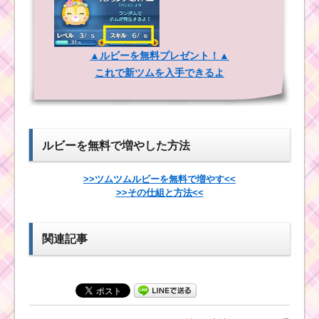
イニシャルにMがつく
白い手のツムでスキル
ツムを合計で3500個消
を5回使うミッションを
▲ルビーを無料プレゼント！▲
すを攻略する方法
攻略するツム
これで新ツムを入手できるよ
黒色のツムでスコア
ボムを20個消すミッシ
イニシャルにMがつく
ョンを攻略するツム
ツムを合計で3500個消
ルビーを無料で増やした方法
すを攻略する方法
消去系スキルのツム
>>ツムツムルビーを無料で増やす<<
で合計800万点稼ぐミ
>>その仕組と方法<<
ッションを攻略するツ
ム
関連記事
まつ毛のあるツムで
合計56回スキルを使う
のに効率的なツム