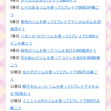
4番目
タイムボムを1プレイで5個消そう
る方法
5番目
ヒゲのあるツムを使って1プレイで660EXP稼ご
う
6番目
青色のツムを使って1プレイでマジカルボムを20
ツムツム11月プーさん
のハチミツあつめオマ
個消そう
ケのミッション内容と
攻略
7番目
リボンをつけたツムを使って1プレイで1,800コ
インを稼ごう
8番目
緑色のツムを使ってツムを合計3,300個消そう
イニシャルがSの
9番目
毛を結んだツムを使ってコインを合計6,000枚稼
ツムで1プレイで
13回スキルを使
ごう
うミッションを
攻略するキャラ
10番目
女の子のツムを使って1プレイで450万点稼ご
う
11番目
帽子をかぶったツムを使って1プレイでスキル
ヒゲのあるツムで30チ
を7回使おう
ェーン以上出すミッシ
ョンを攻略するツム
12番目
イニシャルPのツムを使って1プレイで550万点
稼ごう