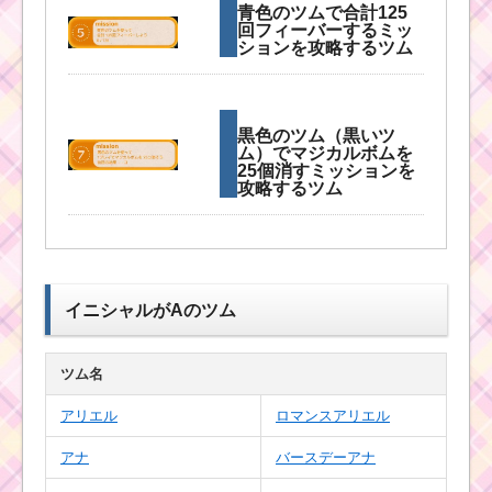
青色のツムで合計125
回フィーバーするミッ
ションを攻略するツム
黒色のツム（黒いツ
ム）でマジカルボムを
25個消すミッションを
攻略するツム
白い手のツムでコイン
を800枚稼ぐミッショ
イニシャルがAのツム
ンを攻略するツム
ツム名
まつ毛のあるツムで
アリエル
ロマンスアリエル
1900コインを稼ぐミッ
ションを攻略するツム
アナ
バースデーアナ