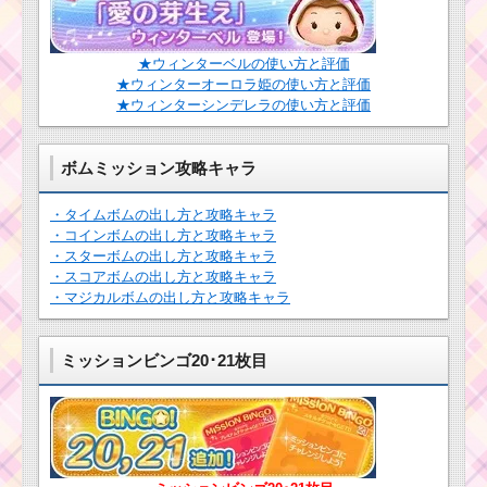
しっぽを振るツムを
使って1プレイで380万
★ウィンターベルの使い方と評価
点稼いだ方法
★ウィンターオーロラ姫の使い方と評価
★ウィンターシンデレラの使い方と評価
耳が丸いツムで1プレ
イに5回フィーバーする
ボムミッション攻略キャラ
ミッションを攻略する
ツム
・タイムボムの出し方と攻略キャラ
・コインボムの出し方と攻略キャラ
・スターボムの出し方と攻略キャラ
耳がとがったツムで
・スコアボムの出し方と攻略キャラ
550万点を稼いだツム
・マジカルボムの出し方と攻略キャラ
と攻略のコツ
ミッションビンゴ20･21枚目
友達を呼ぶスキルで
40チェーン以上出すミ
ッションを攻略するツ
ム