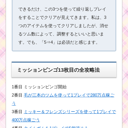
できるだけ、この3つを使って繰り返しプレイ
をすることでクリアが見えてきます。私は、3
ミッキー＆フレンズシ
つのアイテムを使ってクリアしましたが、消せ
リーズシリーズを100
個消すミッションを攻
るツム数によって、調整するといいと思いま
略するツム
す。でも、「5⇒4」は必須だと感じます。
耳が丸いツムで50コン
ボするミッションを攻
略する
ミッションビンゴ13枚目の全攻略法
1番目 ミッションビンゴ開始
ビンゴ15枚目 黒色のツ
ムで550万点を稼いだ
2番目
毛が三本のツムを使って1プレイで280万点稼ご
ツムと攻略した方法
う
3番目
ミッキー＆フレンズシリーズを使って1プレイで
400万点稼ごう
毛のはねたツムで合計
2,250Exp稼ぐを攻略す