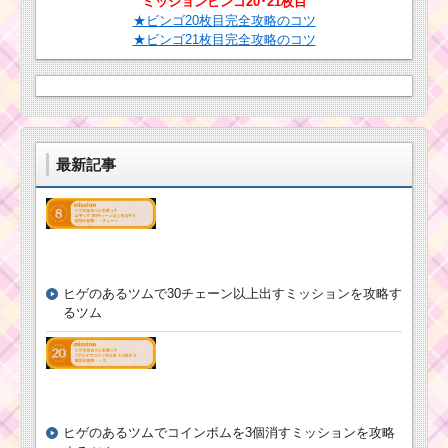
ミッションビンゴ20･21枚目
茶色のツムを合計で
★ビンゴ20枚目完全攻略のコツ
3000個消すミッション
★ビンゴ21枚目完全攻略のコツ
を攻略するツム
白い手のツムで１プ
レイ430コインを稼ぐ
ミッションを攻略する
ツム
最新記事
消去系スキルのツム
で400万点を稼ぐミッ
ションを攻略するツム
ヒゲのあるツムで30チェーン以上出すミッションを攻略す
るツム
コウモリが出るスキ
ルで1プレイでコインを
1,000枚稼ぐミッション
を攻略するツム
ツムツムビンゴ16 恋
ヒゲのあるツムでコインボムを3個消すミッションを攻略
人を呼ぶツムを使って1