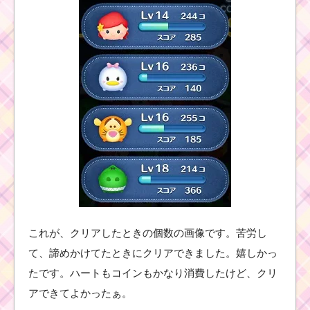
1プレイでドナルドを
120個消した攻略法
黒色のツムでマジカル
ボムを10個消すおすす
めツムはコレ
中央消去スキルで8回フ
ィーバーするミッショ
ンを攻略するツム
毛のはねたツムで110
これが、クリアしたときの個数の画像です。苦労し
コンボするミッション
を攻略するツム
て、諦めかけてたときにクリアできました。嬉しかっ
たです。ハートもコインもかなり消費したけど、クリ
アできてよかったぁ。
毛のはねたツムで1プレ