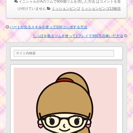
イニシャルがAのツムで900個ツムを消した方法 は
コメントを受
ミッキー＆フレンズ
シリーズで275万点稼
け付けていません
ミッションビンゴ
ミッションビンゴ13枚目
ぐミッションを攻略す
るツム
ハートが出るスキルを使って100コンボする方法
ミッキー＆フレンズ
しっぽを振るツムを使って1プレイで380万点稼いだ方法
シリーズシリーズを
100個消すミッション
を攻略するツム
青色のツムを使って1
プレイでマジカルボム
を20個消す方法
フィーバータイムと
は？ツムツム攻略のカ
ギを握る5つのメリット
青いツムで経験
値を合計