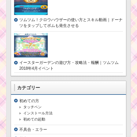
耳が丸いツムで20チ
ェーンするミッション
ツムツム！クロウハウザーの使い方とスキル動画｜ドーナ
を攻略するツム
ツをタップしてボムも発生させる
友達を呼ぶスキルで
500expを稼ぐミッショ
ンを攻略するツム
イースターガーデンの遊び方・攻略法・報酬｜ツムツム
2018年4月イベント
白い手のツムでコイ
ンを800枚稼ぐミッシ
ョンを攻略するツム
カテゴリー
白い手のツムで28チ
初めての方
ェーンするミッション
タッチペン
を攻略するツム
インストール方法
初めての起動
不具合・エラー