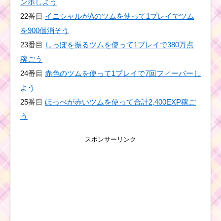
ンボしよう
22番目
イニシャルがAのツムを使って1プレイでツム
耳がとがったツムで
550万点を稼いだツム
を900個消そう
と攻略のコツ
23番目
しっぽを振るツムを使って1プレイで380万点
稼ごう
24番目
赤色のツムを使って1プレイで7回フィーバーし
黒色のツムで225万点
を稼ぐミッションを攻
よう
略するツム
25番目
ほっぺが赤いツムを使って合計2,400EXP稼ご
う
帽子をかぶったツムを
スポンサーリンク
使って1プレイでスキル
を7回使う方法
1プレイで500コインを
稼いだ方法