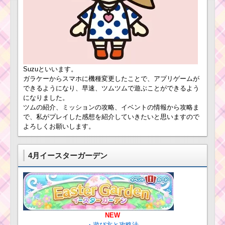
2300EXPを効率よく稼
ぐ方法
ツノのあるツムでボ
ムを25個消す方法
Suzuといいます。
ガラケーからスマホに機種変更したことで、アプリゲームが
ヒゲのあるツムで30
できるようになり、早速、ツムツムで遊ぶことができるよう
チェーン以上出すミッ
になりました。
ションを攻略するツム
ツムの紹介、ミッションの攻略、イベントの情報から攻略ま
で、私がプレイした感想を紹介していきたいと思いますので
よろしくお願いします。
消去系スキルを使っ
てツムを430個消すミ
ッションを攻略するツ
4月イースターガーデン
ム
帽子をかぶったツム
を使って1プレイで6回
フィーバーをした攻略
法
NEW
・遊び方と攻略法