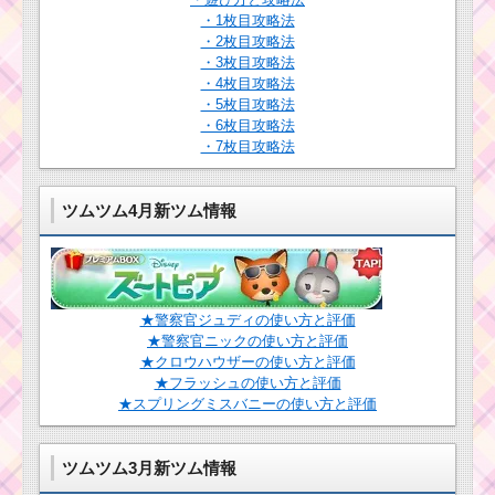
・1枚目攻略法
・2枚目攻略法
イニシャルPのツムで
・3枚目攻略法
550万点を稼ぐ方法
・4枚目攻略法
・5枚目攻略法
・6枚目攻略法
赤色のツムで350万点
・7枚目攻略法
稼ぐミッションを攻略
するツム
ツムツム4月新ツム情報
口が見えるツムで150
万点を稼いだツムとコ
ツ！
★警察官ジュディの使い方と評価
★警察官ニックの使い方と評価
耳がピンクのツムで
★クロウハウザーの使い方と評価
200コンボするミッシ
ョンを攻略するツム
★フラッシュの使い方と評価
★スプリングミスバニーの使い方と評価
イニシャルがMのツム
ツムツム3月新ツム情報
でマジカルボムを40個
消すミッションを攻略