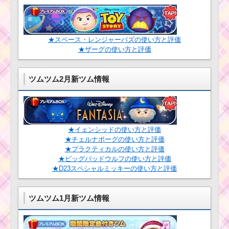
するツム
ツムツムビンゴ17 14.
★スペース・レンジャーバズの使い方と評価
黄色のツムを使った1プ
★ザーグの使い方と評価
レイでツムを550個消
した方法
ツムツム2月新ツム情報
消去系スキルを使っ
てツムを620個消すミ
ッションを攻略するツ
ム
★イェンシッドの使い方と評価
★チェルナボーグの使い方と評価
★プラクティカルの使い方と評価
青色のツムで合計125
★ビッグバッドウルフの使い方と評価
回フィーバーするミッ
ションを攻略するツム
★D23スペシャルミッキーの使い方と評価
ツムツム1月新ツム情報
耳がとがったツムで6
回フィーバーするミッ
ションを攻略するツム