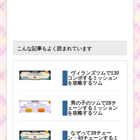
恋人を呼ぶスキルで
170万点を出した攻略
方法
タイムボムを1プレイで
こんな記事もよく読まれています
5個消すための方法
ヴィランズツムで130
消去系スキルのツムで1
コンボするミッション
プレイに5回フィーバー
を攻略するツム
するミッションを攻略
するツム
男の子のツムで28チ
ェーンするミッション
を攻略するツム
毛が三本のツムを使っ
て280万点以上を出し
た方法
なぞって39チェー
ン・40チェーンするミ