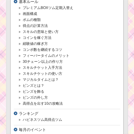
基本ルール
プレミアムBOXツム定期入替え
画面構成
ボムの種類
得点の計算方法
スキルの意味と使い方
コインを稼ぐ方法
経験値の稼ぎ方
コンボ数を継続するコツ
フィーバータイムのメリット
30チェーン以上の作り方
スキルチケット入手方法
スキルチケットの使い方
マジカルタイムとは？
ピンズとは？
ピンズを飾る
ピンズの外し方
高得点を出す10の攻略法
ランキング
ハピネスツム高得点ツム
毎月のイベント