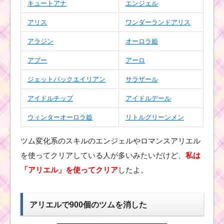
キュートアナ
エンジェル
初心者が1プレイで50
万点を稼ぐための方法
アリス
ワンダーランドアリス
アラジン
オーロラ姫
アブー
アーロ
ミッションビンゴ12･
13枚目の攻略･難易度･
クリア報酬まとめ
ジェットパックエイリアン
サラザール
アイドルチップ
アイドルデール
ウィンターオーロラ姫
リトルグリーンメン
赤色のツムで350
万点稼ぐミッシ
ョンを攻略する
ツム変化系のスキルのエンジェルやロマンスアリエル
ツム
を使ってクリアしている人が多いみたいだけど、
私は
「アリエル」を使ってクリア
したよ。
女の子のツムで450万
点稼ぐ方法
アリエルで900個のツムを消した