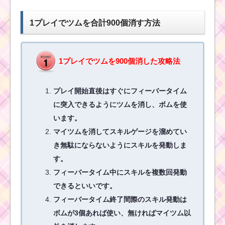
イでタイムボムを4個消
すミッションを攻略す
るツム
1プレイでツムを合計900個消す方法
1プレイでツムを900個消した攻略法
帽子をかぶったツムで
合計3500EXPを効率よ
く稼ぐための方法
プレイ開始直後はすぐにフィーバータイム
に突入できるようにツムを消し、ボムを使
います。
イニシャルがMのツム
でマジカルボムを40個
マイツムを消してスキルゲージを溜めてい
消すミッションを攻略
するツム
き無駄にならないようにスキルを発動しま
す。
フィーバータイム中にスキルを複数回発動
ツムツム！ヤングジャ
できるといいです。
ックスパロウの使い方
とスキル動画｜ジャイ
フィーバータイム終了間際のスキル発動は
ロを活用して効果的に
ボムが3個あれば使い、無ければマイツム以
ツムを消せる消去系ス
キル