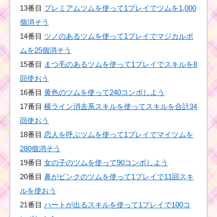
13番目
プレミアムツムを使って1プレイでツムを1,000
1プレイでハピネスツム
を40個消すミッション
個消そう
を攻略するツム
14番目
ツノのあるツムを使って1プレイでマジカルボ
ムを25個消そう
15番目
まつ毛のあるツムを使って1プレイでスキルを8
ウサギのツムを使って
合計6000コインを稼ぐ
回使おう
のに効率の良いツム
16番目
黄色のツムを使って240コンボしよう
17番目
横ライン消去系スキルを使ってスキルを合計34
回使おう
耳が丸いツムで1プレイ
に5回フィーバーするミ
18番目
恋人を呼ぶツムを使って1プレイでマイツムを
ッションを攻略するツ
ム
280個消そう
19番目
女の子のツムを使って90コンボしよう
20番目
鼻がピンクのツムを使って1プレイで11回スキ
黄色いツムを使って1プ
ルを使おう
レイで6回スキルを使っ
た攻略法
21番目
ハートが出るスキルを使って1プレイで100コ