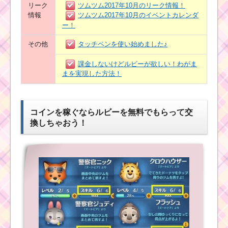
リーク
ツムツム2017年10月のリーク情報！
情報
ツムツム2017年10月のイベントカレンダ
ー！
その他
タッチペンを使い始めました♪
課金しないけどルビーが欲しい！わがま
まを実現した方法！
コインを稼ぐならルビーを無料でもらって交
換しちゃおう！