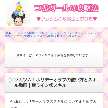
ツ
ム
ツ
ム
の
HOME
ツムツム図鑑
プレミアムツム
ホリデーオラフ
ツムツム！
ホリデーオラフの使い方とスキル動画｜横ライン状スキル
攻
略
法
当サイトは、アフィリエイト広告を利用しています。
と
遊
び
方
ツムツム！ホリデーオラフの使い方とスキ
ル動画｜横ライン状スキル
今回は、ホリデーオラフのスキルについてまとめてみ