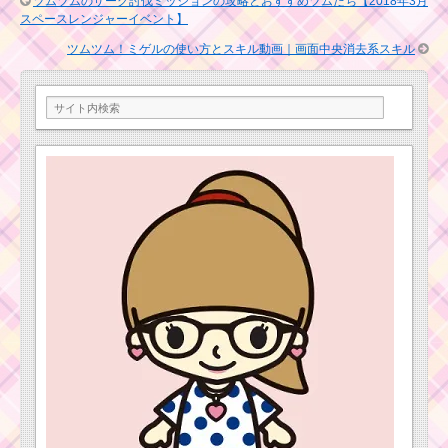
ツムツムのザーグ討伐ミッションの攻略とおすすめツムたち【2018年3月
ツムツムキャラクタ
ム
スペースレンジャーイベント】
ー！ルーの基礎情報と
キ
スキル画像、高得点･コ
ャ
ツムツム！ミゲルの使い方とスキル動画｜画面中央消去系スキル
インを稼ぐには？
ラ
ク
タ
ー！マイクの基礎情報
ツムツム！ウィ
とスキル画像･高得点を
ンターシンデレ
だすには？
ラの使い方とス
キル動画｜対角
線上にフリック
してツム消去数
を増やす
ツムツム！ウィンター
ベルの使い方とスキル
動画｜ツムが2種類にな
る
ツムツムキャラクタ
ー！サプライズエルサ
の基礎情報とスキル画
像･高得点をだすには？
ツムツムキャラ
クター！白雪姫
の基礎情報とス
ツムツムキャラ
キル画像･高得点
クター！スフレ
をだすには？
の基礎情報とス
キル画像･高得点