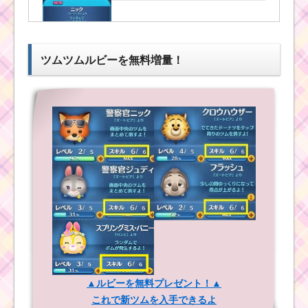
い
ツムツム！ポッ
ト夫人の使い方
とスキル動画｜
ツムツムルビーを無料増量！
マイツムでロン
ツムツムキャラクタ
グチェーン
ー！シンデレラの基礎
情報とスキル画像･高得
点をだすには？
ツムツムキャラ
クター！ベルの
基礎情報とスキ
ル画像･高得点を
だすには？
ツムツム！ムーラン
の使い方とスキル動画
｜ツム変化スキルでラ
ンダム
ツ
ム
ツ
ツムツム！ジョーカ
▲ルビーを無料プレゼント！▲
ム
ーグーフィーの使い方
キ
これで新ツムを入手できるよ
とスキル動画 高得点を
ャ