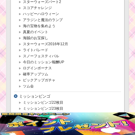
クター！バズラ
スターウォーズパート2
イトイヤーの基
スコアチャレンジ
礎情報とスキル
ハッピーハロウィーン
画像･高得点をだ
すには？
アラジンと魔法のランプ
海の宝物を集めよう
真夏のイベント
海賊のお宝探し
ツムツム！スプリン
グミスバニーの使い方
スターウォーズ2016年12月
とスキル動画｜大きな
ライトパレード
ボムが発生し大ツムと
スノーフェスティバル
してカウントされる
今日のミッション報酬UP
ログインボーナス
確率アップツム
ツムツムキャラ
ピックアップガチャ
クター！ロッツ
ツム会
ォの基礎情報と
スキル画像･高得
ミッションビンゴ
点をだすには？
ミッションビンゴ22枚目
ミッションビンゴ23枚目
ミッションビンゴ1枚目
ミッションビンゴ2枚目
ミッションビンゴ3枚目
ミッションビンゴ4枚目