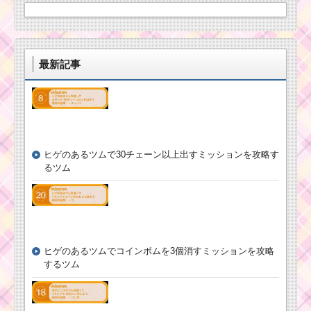
ー！アラジンの基礎情
だすには？
報とスキル画像･高得点
をだすには？
最新記事
ツムツム！スペースレ
ツムツムキャラ
ンジャーバズの使い方
クター！カイロ
とスキル動画｜消去系
レンの基礎情報
と大きなツムが2個出現
とスキル画像･高
得点をだすに
は？
ツムツム！三銃
ヒゲのあるツムで30チェーン以上出すミッションを攻略す
士グーフィーの
るツム
ツムツム！王子の使
使い方とスキル
い方とスキル動画｜タ
動画 高得点を出
イムボム＆ロングチェ
すコツ
ーン狙い
ツムツム！D23スペシ
ヒゲのあるツムでコインボムを3個消すミッションを攻略
ツ
ャルミッキーの使い方
ム
するツム
とスキル動画｜フィー
ツ
バー発動で3本の縦ライ
ム
ン状スキル
！
ア