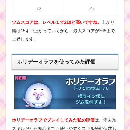
ム
ツ
20
945
ム
キ
ツムスコアは、レベル１で210と高いですね。
上がり
ャ
ラ
幅は15ずつ上がっていくから、最大スコアが945まで
ク
タ
上昇します。
ー！ミスバニーの基礎
情報とスキル画像･高得
点をだすには？
ホリデーオラフを使ってみた評価
ツムツムキャラクタ
ー！オーロラ姫の基礎
情報とスキル画像･高得
点をだすには？
ツムツム！ピグ
レットの基礎情
報！スキル画像･
ホリデーオラフでプレイしてみた私の評価
は、消去系
高得点･コインを
スキルだから初心者でも使いやすくスキル発動個数も
稼ぐには？