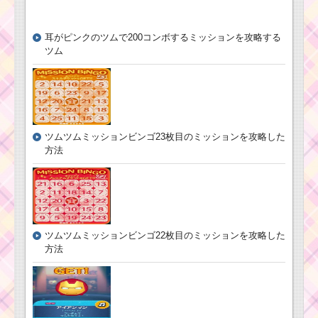
イ
ド
ツムツム！フッ
ル
ク船長の使い方
耳がピンクのツムで200コンボするミッションを攻略する
デールの使い方とスキ
とスキル動画 高
ツム
ル動画｜フィーバー始
得点を出すコツ
まりと消去系スキルの2
段階
ツムツムキャラクタ
ツムツムミッションビンゴ23枚目のミッションを攻略した
ー！シンバの基礎情報
方法
とスキル画像･高得点を
だすには？
ツムツム！ロマンス
野獣の使い方とスキル
動画｜強力なスキルで
ツムツム！フィ
高得点を狙おう
ツムツムミッションビンゴ22枚目のミッションを攻略した
リップ王子の使
い方とスキル動
方法
画｜スキル1で20
個前後消せるス
ツムツムキャラクタ
キル
ー！ルークの基礎情報
とスキル画像･高得点を
だすには？