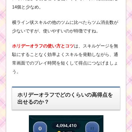
14個と少なめ。
横ライン状スキルの他のツムに比べたらツム消去数が
ツ
ム
少ないですが、使いやすいのが特徴ですね。
ツ
ム
！
ホリデーオラフの使い方とコツ
は、スキルゲージを無
さ
む
駄にすることなく効率よくスキルを発動しながら、通
が
り
常画面でのプレイ時間を短くして得点につなげましょ
ピグレットの使い方と
スキル動画｜コンボ数
う。
とタイムボムを稼げる
キャラ
ホリデーオラフでどのくらいの高得点を
出せるのか？
ツムツム！ハデスの使
い方とスキル動画｜十
字スキルで消去数も多
い