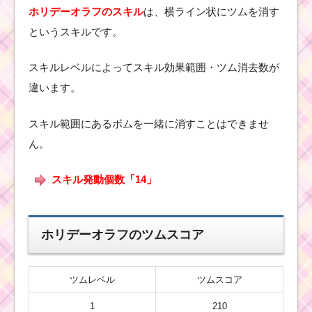
クター！イーヨ
ホリデーオラフのスキル
は、横ライン状にツムを消す
ーのスキル画
像、高得点･コイ
というスキルです。
ンの稼ぎ方と使
い方
スキルレベルによってスキル効果範囲・ツム消去数が
違います。
ツムツム！ウィンター
シンデレラの使い方と
スキル範囲にあるボムを一緒に消すことはできませ
スキル動画｜対角線上
にフリックしてツム消
ん。
去数を増やす
スキル発動個数「14」
ツムツムキャラ
クター！ダンボ
の基礎情報とス
ホリデーオラフのツムスコア
キル画像･高得点
をだすには？
ツムレベル
ツムスコア
1
210
ツ