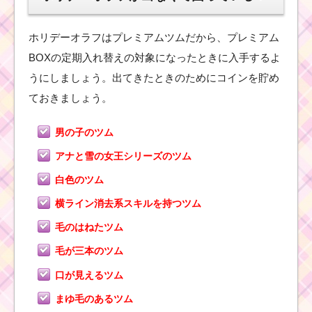
なる1つのキャラ
を消す
ホリデーオラフはプレミアムツムだから、プレミアム
BOXの定期入れ替えの対象になったときに入手するよ
ツ
うにしましょう。出てきたときのためにコインを貯め
ム
ておきましょう。
ツ
ム
！
ポ
男の子のツム
ッ
ト
アナと雪の女王シリーズのツム
夫
人の使い方とスキル動
白色のツム
画｜マイツムでロング
チェーン
横ライン消去系スキルを持つツム
毛のはねたツム
毛が三本のツム
ツムツム！MUマイクの
使い方とスキル動画｜
口が見えるツム
縦3本ラインで連続スキ
ル発動可能なキャラ
まゆ毛のあるツム