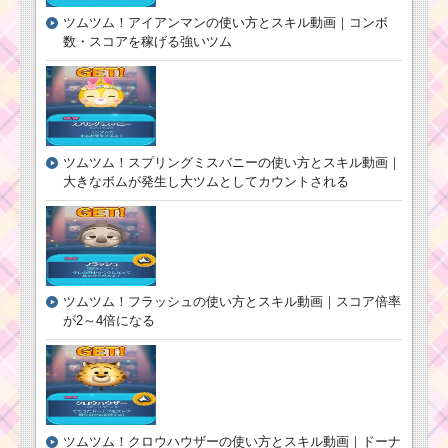
ツムツム！アイアンマンの使い方とスキル動画｜コンボ
数・スコアを稼げる強いツム
ツムツムキャラ
クター！オズワ
ルドの基礎情報
とスキル画像･高
得点をだすに
は？
ツムツム！スプリングミスバニーの使い方とスキル動画｜
大きなボムが発生し大ツムとしてカウントされる
ツムツムキャラクタ
ー！ウッディの基礎情
報とスキル画像･高得点
をだすには？
ツムツム！フラッシュの使い方とスキル動画｜スコア倍率
ツムツム！デー
が2～4倍になる
ルの基礎情報！
スキル画像･高得
点･コインを稼ぐ
には？
ツムツムキャラクタ
ツムツム！クロウハウザーの使い方とスキル動画｜ドーナ