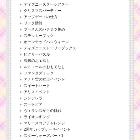
ル画像･高得点をだすに
ディズニースターシアター
は？
クリスマスパーティー
アップデートの仕方
リーク情報
ツムツムキャラクタ
プーさんのハチミツ集め
ー！モカの基礎情報と
スキル画像･高得点をだ
ステッカーブック
すには？
ホーンテッドハロウィーン
ディズニーストーリーブックス
ピクサーパズル
ツムツム！クロ
海賊のお宝探し
ウハウザーの使
ルミエールのおもてなし
い方とスキル動
ファンタズミック
画｜ドーナツを
アナと雪の女王イベント
タップしてボム
も発生させる
スイートハート
アリスイベント
シンデレラ
ズートピア
ツムツム！ハンソロ
の使い方とスキル動画
ヴィランズからの挑戦
高得点を出すコツ
ライオンキング
マリースコアチャレンジ
2周年カップケーキイベント
ツムツムキャラ
スターウォーズパート1