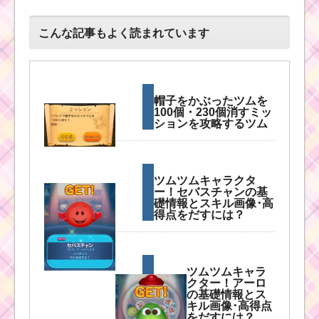
こんな記事もよく読まれています
帽子をかぶったツムを
100個・230個消すミッ
ションを攻略するツム
ツムツムキャラクタ
ー！セバスチャンの基
礎情報とスキル画像･高
得点をだすには？
ツムツムキャラ
クター！アーロ
の基礎情報とス
キル画像･高得点
をだすには？