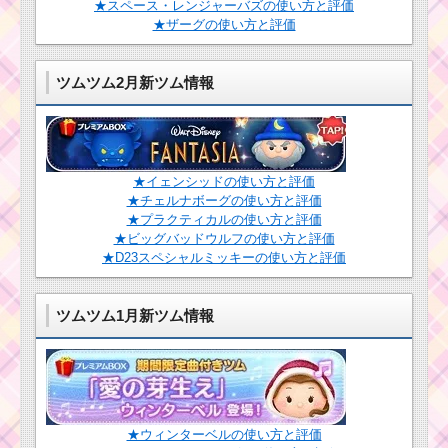
リップ王子の使
★スペース・レンジャーバズの使い方と評価
い方とスキル動
★ザーグの使い方と評価
画｜スキル1で20
個前後消せるス
ツムツムスイー
キル
トハートおまけ
ツムツム2月新ツム情報
カードのミッシ
ョン一覧と攻略
ツム
ツムツムキャラクタ
ー！BB-8の基礎情報と
スキル画像･高得点をだ
すには？
★イェンシッドの使い方と評価
★チェルナボーグの使い方と評価
ツ
★プラクティカルの使い方と評価
ム
ツ
★ビッグバッドウルフの使い方と評価
ツムツム！ビッ
ム
★D23スペシャルミッキーの使い方と評価
グバッドウルフ
！
の使い方とスキ
ソ
ル動画｜ボムを
ラ
巻き込む右端消
ツムツム1月新ツム情報
の
去系スキル
使
い方とスキル動画｜自
動で4回もツムを消す強
いスキル
ツムツム！スクルー
ジの使い方とスキル動
画 高得点を出すコツ
★ウィンターベルの使い方と評価