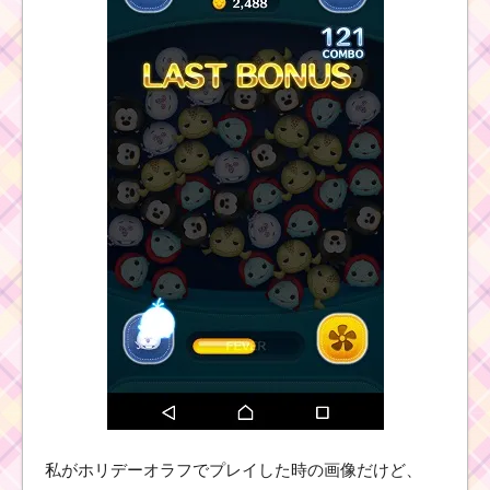
ツムツムキャラ
クター！BB-8の
基礎情報とスキ
ル画像･高得点を
だすには？
ツ
ム
ツ
ム
！
モ
ア
ナ
の
使い方とスキル動画｜
ツム消去とボム発生ス
キルを併せ持つ最強ス
キル
私がホリデーオラフでプレイした時の画像だけど、
ツムツムキャラクタ