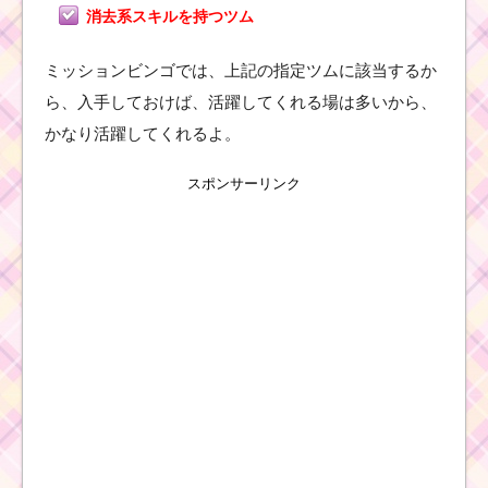
消去系スキルを持つツム
ツムツム！エル
サの基礎情報！
ミッションビンゴでは、上記の指定ツムに該当するか
スキル発動画像･
ら、入手しておけば、活躍してくれる場は多いから、
高得点･コインを
稼ぐには？
かなり活躍してくれるよ。
スポンサーリンク
ツ
ム
ツ
ム
キ
ャ
ラ
ク
タ
ー！チェシャ猫の基礎
情報とスキル画像･高得
点をだすには？
ツムツムを攻略するた