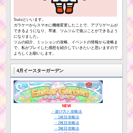
をだすには？
ツ
ム
Suzuといいます。
ツムツム！キュート
ツ
ガラケーからスマホに機種変更したことで、アプリゲームが
エルサの使い方とスキ
ム
できるようになり、早速、ツムツムで遊ぶことができるよう
ル動画｜消去系と凍ら
！
せる系の2段階
になりました。
ハ
ン
ツムの紹介、ミッションの攻略、イベントの情報から攻略ま
ソ
で、私がプレイした感想を紹介していきたいと思いますので
ロ
よろしくお願いします。
ツムツム！ハデスの
の使い方とスキル動画
使い方とスキル動画｜
高得点を出すコツ
十字スキルで消去数も
多い
4月イースターガーデン
ツムツムキャラクタ
毛のはねたツム
ー！ペリーの基礎情報
で1プレイでタイ
とスキル画像･高得点を
ムボムを4個消す
だすには？
ミッションを攻
NEW
略するツム
・遊び方と攻略法
・1枚目攻略法
ツムツム！ドロ
・2枚目攻略法
ツムツム！クルエラ
ッセルの使い方
・3枚目攻略法
の使い方とスキル動画
とスキル動画｜