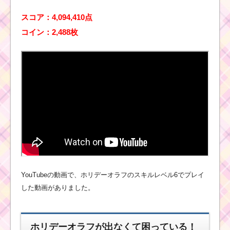
ー！ザズーの基礎情報
とスキル画像･高得点を
スコア：4,094,410点
だすには？
コイン：2,488枚
ツムツム！パイ
レーツミッキー
の使い方とスキ
ル動画｜強いス
キルと育てると
高得点を狙える
ツムツム！ザーグの使
い方とスキル動画｜ボ
ムを巻き込む消去系ス
キル
YouTubeの動画で、ホリデーオラフのスキルレベル6でプレイ
した動画がありました。
ツムツム！鍵犬
の使い方とスキ
ホリデーオラフが出なくて困っている！
ル動画｜毎回異