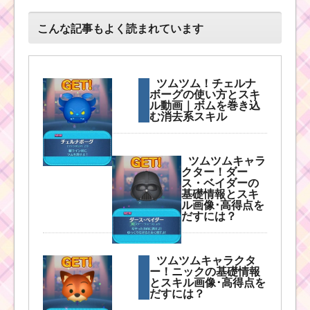
めのキャラクターたち
とスキル一覧
こんな記事もよく読まれています
ツムツム7月海賊
ツムツム！チェルナ
のお宝探しイベ
ボーグの使い方とスキ
ント4枚目のミッ
ル動画｜ボムを巻き込
ション内容と攻
む消去系スキル
略
ツムツムキャラ
クター！ダー
ツムツムキャラクタ
ス・ベイダーの
ー！メーターの基礎情
基礎情報とスキ
報とスキル画像･高得点
ル画像･高得点を
をだすには？
だすには？
ツムツムキャラクタ
ツムツム！警察
ー！ニックの基礎情報
官ジュディの使
とスキル画像･高得点を
い方とスキル動
だすには？
画｜スキル1でも
ツム消去数が多