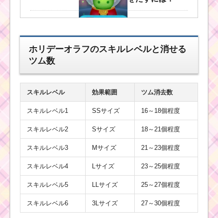
ツ
ム
ホリデーオラフのスキルレベルと消せる
ツ
ツム数
ム
！
ピ
ー
タ
スキルレベル
効果範囲
ツム消去数
ーパンの使い方とスキ
ル動画｜縦ライン状に
スキルレベル1
SSサイズ
16～18個程度
ツムを消す
スキルレベル2
Sサイズ
18～21個程度
スキルレベル3
Mサイズ
21～23個程度
ツムツム！デイヴィ・
ジョーンズの使い方と
スキルレベル4
Lサイズ
23～25個程度
スキル動画 高得点を出
すコツ
スキルレベル5
LLサイズ
25～27個程度
スキルレベル6
3Lサイズ
27～30個程度
ツムツムキャラ