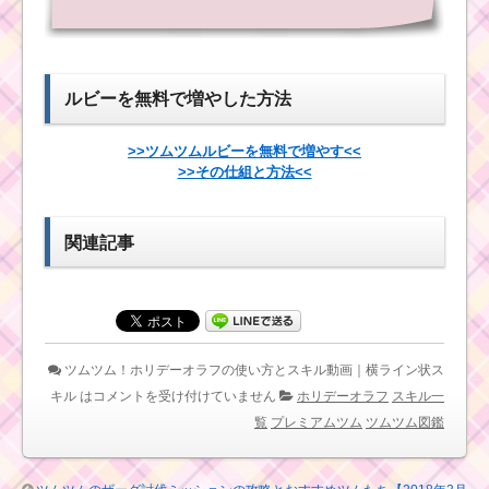
出すコツ
ラ
ク
タ
ー！ニックの基礎情報
ツムツムキャラ
とスキル画像･高得点を
クター！アリス
ルビーを無料で増やした方法
だすには？
の基礎情報とス
キル画像･高得点
をだすには？
>>ツムツムルビーを無料で増やす<<
>>その仕組と方法<<
ツムツム！K-2SOの使
い方とスキル動画 高得
ツムツム！マキシマ
点を出すコツ
スの使い方とスキル動
関連記事
画｜発動個数が19→9
と減っていく
ツムツム！ヒロ
の使い方とスキ
ツムツム！アイ
ル動画 高得点を
ドルチップの使
出すコツ
ツムツム！ホリデーオラフの使い方とスキル動画｜横ライン状ス
い方とスキル動
画｜フィーバー
キル は
コメントを受け付けていません
ホリデーオラフ
スキル一
始まりと消去系
覧
プレミアムツム
ツムツム図鑑
スキルの2段階
ツ
ム
ツ