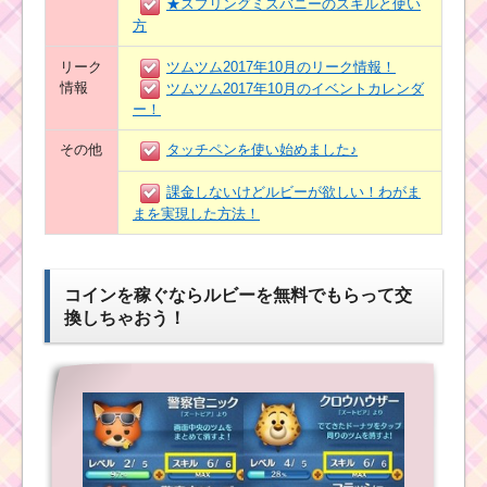
★スプリングミスバニーのスキルと使い
方
リーク
ツムツム2017年10月のリーク情報！
情報
ツムツム2017年10月のイベントカレンダ
ー！
その他
タッチペンを使い始めました♪
課金しないけどルビーが欲しい！わがま
まを実現した方法！
コインを稼ぐならルビーを無料でもらって交
換しちゃおう！