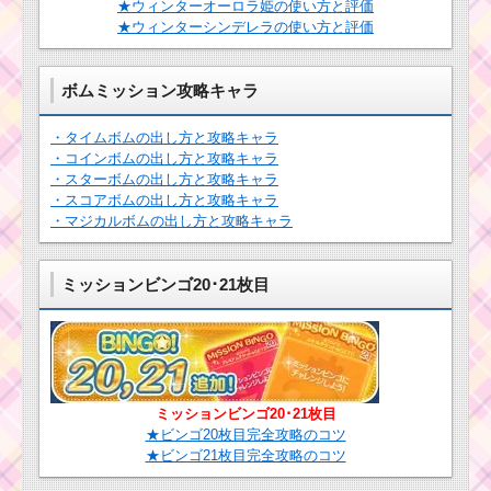
★ウィンターオーロラ姫の使い方と評価
ツムツム！パイレーツ
★ウィンターシンデレラの使い方と評価
クラリスの使い方とス
ツムツム！ラン
キル動画｜コンボ数を
ピーの使い方と
稼ぐスキル
スキル動画｜タ
ボムミッション攻略キャラ
イムボム量産型
キャラ
・タイムボムの出し方と攻略キャラ
ツムツム！ルミ
・コインボムの出し方と攻略キャラ
エールの使い方
ツムツムキャラクタ
・スターボムの出し方と攻略キャラ
とスキル動画｜
ー！クリスマスデイジ
・スコアボムの出し方と攻略キャラ
初心者向きで使
ーの基礎情報とスキル
・マジカルボムの出し方と攻略キャラ
いやすい
画像･高得点をだすに
は？
ミッションビンゴ20･21枚目
ツ
ツムツム！アイ
ム
アンマンの使い
ツ
方とスキル動画
ム
｜コンボ数・ス
キ
コアを稼げる強
ャ
いツム
ミッションビンゴ20･21枚目
ラ
ク
★ビンゴ20枚目完全攻略のコツ
タ
★ビンゴ21枚目完全攻略のコツ
ー！マリーの基礎情報
ツムツムキャラクタ
とスキル画像･高得点を