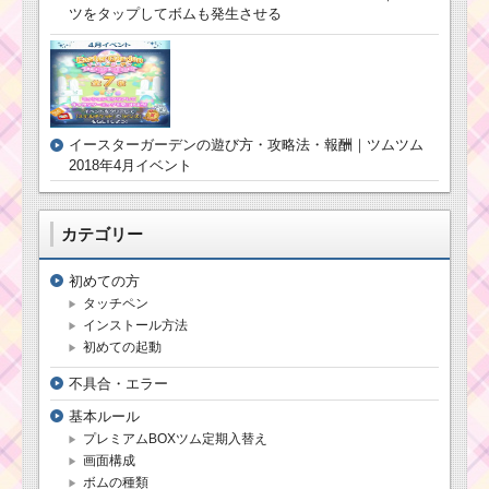
ー！ソーサラーミッキ
ツをタップしてボムも発生させる
ーの基礎情報とスキル
画像･高得点をだすに
は？
ツムツム！ジェダイ
ルークの使い方とスキ
イースターガーデンの遊び方・攻略法・報酬｜ツムツム
ル動画 高得点を出すコ
2018年4月イベント
ツ
カテゴリー
ツムツム！ヒロ
の使い方とスキ
初めての方
ル動画 高得点を
出すコツ
タッチペン
インストール方法
初めての起動
不具合・エラー
基本ルール
プレミアムBOXツム定期入替え
画面構成
ボムの種類