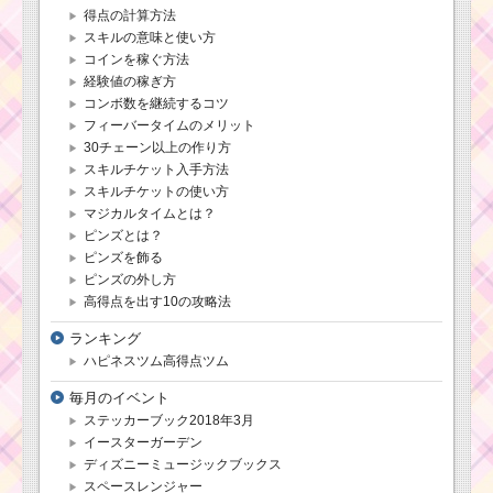
得点の計算方法
ツムツムキャラクタ
スキルの意味と使い方
ー！クリスマスドナル
コインを稼ぐ方法
ドの基礎情報とスキル
経験値の稼ぎ方
画像･高得点をだすに
コンボ数を継続するコツ
は？
フィーバータイムのメリット
30チェーン以上の作り方
スキルチケット入手方法
ツムツムキャラクタ
スキルチケットの使い方
ー！ゼロの基礎情報と
スキル画像･高得点をだ
マジカルタイムとは？
すには？
ピンズとは？
ピンズを飾る
ピンズの外し方
ツムツムキャラ
高得点を出す10の攻略法
クター！デイジ
ーの基礎情報と
ランキング
スキル画像･高得
ハピネスツム高得点ツム
点をだすには？
毎月のイベント
ステッカーブック2018年3月
ツムツムキャラクタ
イースターガーデン
ー！ハワイアンスティ
ディズニーミュージックブックス
ッチの基礎情報とスキ
スペースレンジャー