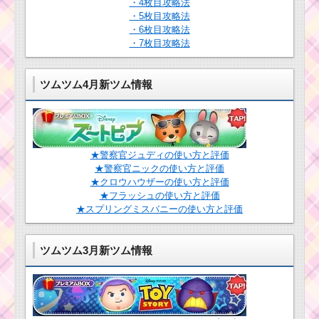
・4枚目攻略法
高得点を出すコツ
ボムも一緒に消
・5枚目攻略法
し高得点狙える
・6枚目攻略法
・7枚目攻略法
ツムツム！3月
うさぎの使い方
とスキル動画 高
ツ
ツムツム4月新ツム情報
得点を出すコツ
ム
ツ
ム
キ
ャ
ラ
★警察官ジュディの使い方と評価
ク
ツムツム7月海賊のお
タ
★警察官ニックの使い方と評価
宝探しイベント4枚目の
ー
★クロウハウザーの使い方と評価
ミッション内容と攻略
！ピートの基礎情報と
★フラッシュの使い方と評価
スキル画像･高得点をだ
★スプリングミスバニーの使い方と評価
すには？
ツムツム！ザーグの
使い方とスキル動画｜
ツムツム3月新ツム情報
ボムを巻き込む消去系
スキル
ツムツム！ロマンス野
獣の使い方とスキル動
画｜強力なスキルで高
得点を狙おう
ツムツム！フィ