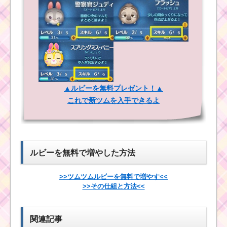
ビンゴ7枚目 ス
コアの下一桁を
「8」にしてクリアする
には？
白い手のツムでピッ
タリ230枚にコインを
揃えた方法
▲ルビーを無料プレゼント！▲
これで新ツムを入手できるよ
男の子のツムで1プレ
イ8回フィーバーするの
におすすめのツムはコ
レ！
ルビーを無料で増やした方法
口が見えるツムでコ
>>ツムツムルビーを無料で増やす<<
インを合計13,000枚稼
>>その仕組と方法<<
ぐおすすめツム
関連記事
アナと雪の女王のツ