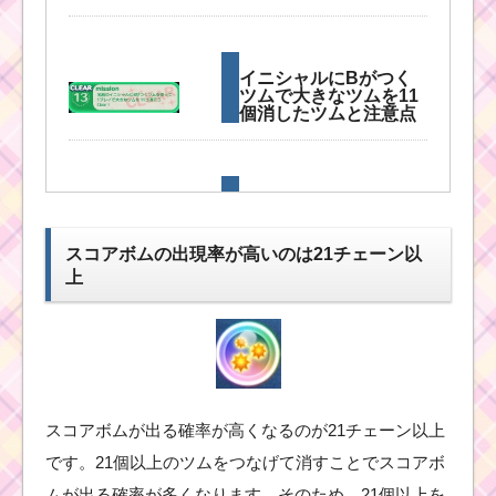
イニシャルにBがつく
ツムで大きなツムを11
個消したツムと注意点
ツムツムミッションビ
ンゴ7枚目！実際にクリ
アした攻略法はコチラ
スコアボムの出現率が高いのは21チェーン以
上
ビンゴ7枚目 ス
コアの下一桁を
「8」にしてクリ
アするには？
スコアボムが出る確率が高くなるのが21チェーン以上
です。21個以上のツムをつなげて消すことでスコアボ
ビンゴ7枚目 1プレイで
ツムを560個消すのに
ムが出る確率が多くなります。そのため、21個以上を