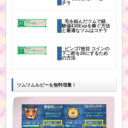
チラ
毛を結んだツムで経
験値430Expを稼ぐ方法
と最適なツムはコチラ
ビンゴ7枚目 コインの
下二桁を26にするため
の方法
緑色のツムで90コン
ボを出すのに稼ぎやす
ツムツムルビーを無料増量！
いツムとコンボのコツ
ツムツムミッション
ビンゴ7枚目！実際にク
リアした攻略法はコチ
ラ