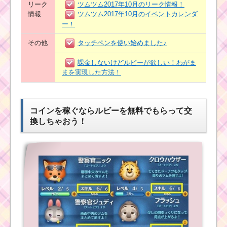
リーク
ツムツム2017年10月のリーク情報！
情報
ツムツム2017年10月のイベントカレンダ
ー！
その他
タッチペンを使い始めました♪
課金しないけどルビーが欲しい！わがま
まを実現した方法！
コインを稼ぐならルビーを無料でもらって交
換しちゃおう！