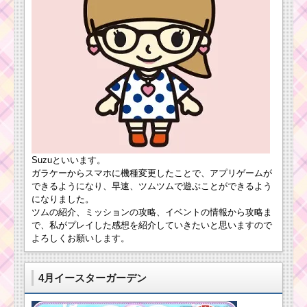
女の子のツムで7回フ
ィーバーするためのツ
ムとコツ
イニシャルにBがつく
ツムで大きなツムを11
個消したツムと注意点
Suzuといいます。
白色のツムを1プレイ
ガラケーからスマホに機種変更したことで、アプリゲームが
で130個消せるツムと
できるようになり、早速、ツムツムで遊ぶことができるよう
おすすめアイテムはコ
になりました。
レ
ツムの紹介、ミッションの攻略、イベントの情報から攻略ま
で、私がプレイした感想を紹介していきたいと思いますので
よろしくお願いします。
イニシャルにPがつく
ツムでコインを900枚
稼いだツムと攻略法
4月イースターガーデン