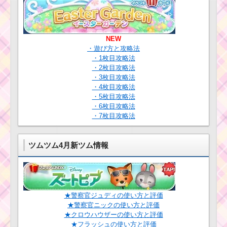
大きなツムを合計100
個消すのにおすすめの
ツム
NEW
・遊び方と攻略法
トイ・ストーリーの
・1枚目攻略法
ツムで500個のツムを1
・2枚目攻略法
プレイで消した方法
・3枚目攻略法
・4枚目攻略法
・5枚目攻略法
・6枚目攻略法
・7枚目攻略法
ツムツム4月新ツム情報
★警察官ジュディの使い方と評価
★警察官ニックの使い方と評価
★クロウハウザーの使い方と評価
★フラッシュの使い方と評価