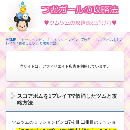
ツ
ム
ツ
ム
の
HOME
ミッションビンゴ
ミッションビンゴ7枚目
スコアボムを1プ
レイで7個消したツムと攻略方法
攻
略
法
当サイトは、アフィリエイト広告を利用しています。
と
遊
び
方
スコアボムを1プレイで7個消したツムと攻
略方法
ツムツムのミッションビンゴ7枚目 11番目のミッショ