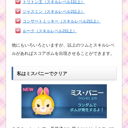
るツムはコレ！
トリトン王（スキルレベル1以上）
ジャスミン（スキルレベル2以上）
コンサートミッキー（スキルレベル2以上）
横ライン消去スキルの
ツムで110コンボする
ルーク（スキルレベル2以上）
のにおすすめのツムと
攻略のコツ
他にもいろいろといますが、以上のツムとスキルレベ
ルがあればスコアボムを出現させることができます。
大きなツムを合計100
個消すのにおすすめの
ツム
私はミスバニーでクリア
毛を結んだツムで経験
値430Expを稼ぐ方法と
最適なツムはコチラ
アナと雪の女王のツム