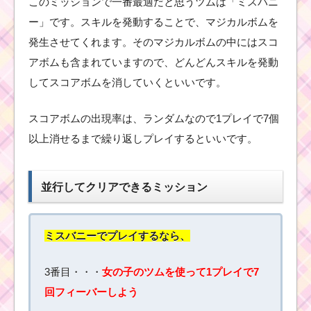
このミッションで一番最適だと思うツムは「ミスバニ
で150万点を出し同時
に複数クリアできるツ
ー」です。スキルを発動することで、マジカルボムを
ム
発生させてくれます。そのマジカルボムの中にはスコ
アボムも含まれていますので、どんどんスキルを発動
プリンセスツムで18チ
してスコアボムを消していくといいです。
ェーンを作った方法と
ツムはコチラ
スコアボムの出現率は、ランダムなので1プレイで7個
以上消せるまで繰り返しプレイするといいです。
トイ・ストーリーのツ
ムで500個のツムを1プ
レイで消した方法
並行してクリアできるミッション
ミスバニーでプレイするなら、
消去系スキルでボムを
18個消したツムはコチ
ラ
3番目・・・
女の子のツムを使って1プレイで7
回フィーバーしよう