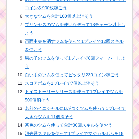
コインを900枚稼ごう
大きなツムを合計100個以上消そう
プリンセスのツムを使いなぞって18チェーン以上し
よう
画面中央を消すツムを使って1プレイで12回スキル
を使おう
男の子のツムを使って1プレイで8回フィーバーしよ
う
白い手のツムを使ってピッタリ230コイン稼ごう
スコアボムを1プレイで7個以上消そう
トイストーリーシリーズを使って1プレイでツムを
500個消そう
名前のイニシャルにBがつくツムを使って1プレイで
大きなツムを11個消そう
茶色のツムを使って合計30回スキルを使おう
消去系スキルを使って1プレイでマジカルボムを18