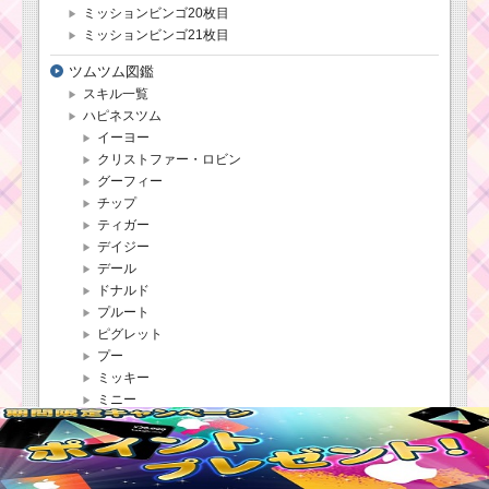
ミッションビンゴ20枚目
ミッションビンゴ21枚目
ツムツム図鑑
スキル一覧
ハピネスツム
イーヨー
クリストファー・ロビン
グーフィー
チップ
ティガー
デイジー
デール
ドナルド
プルート
ピグレット
プー
ミッキー
ミニー
ラビット
ルー
プレミアムツム