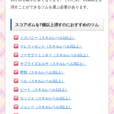
おすすめのツム
消すことができるツムを選ぶ必要があります。
イニシャルにPがつく
スコアボムを7個以上消すのにおすすめのツム
ツムでコインを900枚
稼いだツムと攻略法
ミスバニー（スキルレベル1以上）
マレフィセント（スキルレベル2以上）
緑色のツムで90コンボ
を出すのに稼ぎやすい
ソーサラーミッキー（スキルレベル1以上）
ツムとコンボのコツ
サプライズエルサ（スキルレベル3以上）
野獣（スキルレベル3以上）
白色のツムを1プレイで
ベル（スキルレベル2以上）
130個消せるツムとお
すすめアイテムはコレ
ピート（スキルレベル1以上）
ロッツォ（スキルレベル1以上）
ジェシー（スキルレベル2以上）
ビンゴ7枚目の茶色のツ
ムで同時にクリアでき