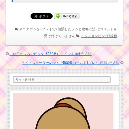
ムで150万点を出し同
時に複数クリアできる
ツム
スコアボムを1プレイで7個消したツムと攻略方法 は
コメントを
ビンゴ7枚目 1プレイ
でツムを560個消すの
受け付けていません
ミッションビンゴ7枚目
におすすめのツム
白い手のツムでピッタリ230枚にコインを揃えた方法
横ライン消去スキル
のツムで110コンボす
トイ・ストーリーのツムで500個のツムを1プレイで消した方法
るのにおすすめのツム
と攻略のコツ
プリンセスツムで18
チェーンを作った方法
とツムはコチラ
画面中央を消すツム
でスキルを12回使った
ツムと攻略法