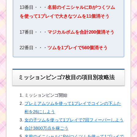
白い手のツムでピッタ
リ230枚にコインを揃
13番目・・・
名前のイニシャルにBがつくツム
えた方法
を使って1プレイで大きなツムを11個消そう
17番目・・・
マジカルボムを合計200個消そう
画面中央を消すツムで
スキルを12回使ったツ
ムと攻略法
22番目・・・
ツムを1プレイで560個消そう
女の子のツムで7回フィ
ーバーするためのツム
ミッションビンゴ7枚目の項目別攻略法
とコツ
ミッションビンゴ開始
プレミアムツムを使って1プレイでコインの下ふた
口が見えるツムでコイ
ンを合計13,000枚稼ぐ
桁を26にしよう
おすすめツム
女の子ツムを使って1プレイで7回フィーバーしよう
合計3800万点を稼ごう
名前のイニシャルにPがつくツムを使って1プレイで