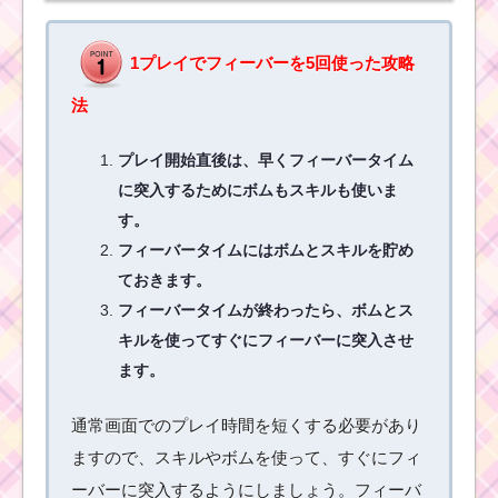
縦ライン消去スキルで1
プレイで1000コインを
稼いだ方法
1プレイでフィーバーを5回使った攻略
法
ツムツムビンゴ17 3.ヴ
ィランズツムでコイン
プレイ開始直後は、早くフィーバータイム
の下一桁を6にした方法
に突入するためにボムもスキルも使いま
す。
フィーバータイムにはボムとスキルを貯め
ツムツムビンゴ17 16.
ヴィランズツムで1プレ
ておきます。
イで80コンボした方法
フィーバータイムが終わったら、ボムとス
キルを使ってすぐにフィーバーに突入させ
ます。
ツムツムビンゴ17 14.
黄色のツムを使った1プ
レイでツムを550個消
通常画面でのプレイ時間を短くする必要があり
した方法
ますので、スキルやボムを使って、すぐにフィ
ーバーに突入するようにしましょう。フィーバ