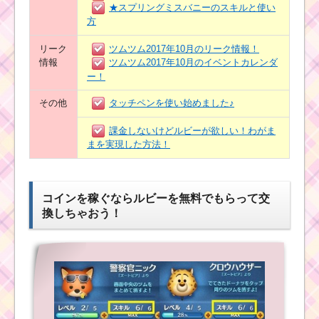
★スプリングミスバニーのスキルと使い
方
リーク
ツムツム2017年10月のリーク情報！
情報
ツムツム2017年10月のイベントカレンダ
ー！
その他
タッチペンを使い始めました♪
課金しないけどルビーが欲しい！わがま
まを実現した方法！
コインを稼ぐならルビーを無料でもらって交
換しちゃおう！