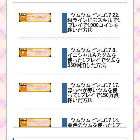
ツムツムビンゴ17 22.
縦ライン消去スキルで1
プレイで1000コインを
稼いだ方法
ツムツムビンゴ17 8.
イニシャルAのツムを
使った1プレイでツムを
550個消した方法
ツムツムビンゴ17 17.
ほっぺが赤いツムを使
って1プレイで150万点
稼いだ方法
ツムツムビンゴ17 14.
黄色のツムを使った1プ
レイでツムを550個消
した方法