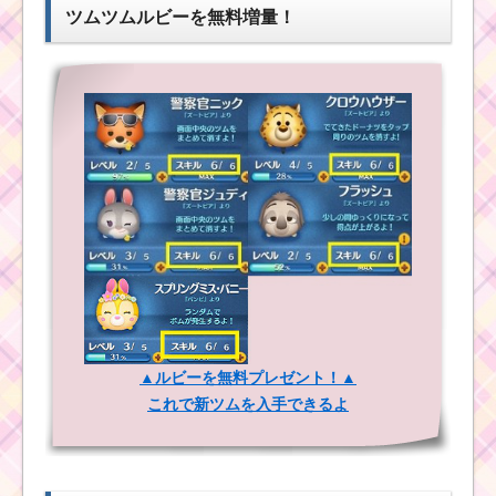
ツムツムルビーを無料増量！
ツムツムビンゴ17 16.
ヴィランズツムで1プレ
イで80コンボした方法
ツムツムビンゴ17 3.
ヴィランズツムでコイ
ンの下一桁を6にした方
法
ツムツムビンゴ17 6.
プレミアムツムを使っ
た1プレイでスコアボム
を6個出した方法
▲ルビーを無料プレゼント！▲
これで新ツムを入手できるよ
ツムツムビンゴ17 24.
プレミアムツムでチェ
ーン評価
「Wonderful」を出し
た方法