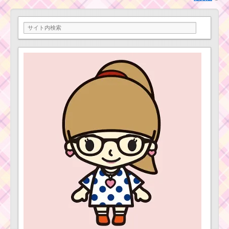
ツムツムビンゴ17 19.
プレミアムツムを使っ
た1プレイでタイムボム
を2個出した方法
ツムツムビンゴ17枚
目のミッション攻略法
【実際に攻略した方
法】