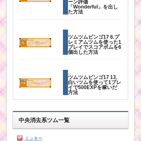
ーン評価
「Wonderful」を出し
た方法
ツムツムビンゴ17 6.プ
レミアムツムを使った1
プレイでスコアボムを6
個出した方法
ツムツムビンゴ17 13.
白いツムを使って1プレ
イで500EXPを稼いだ
方法
ツムツムビンゴ17 19.
中央消去系ツム一覧
プレミアムツムを使っ
た1プレイでタイムボム
を2個出した方法
ミッキー