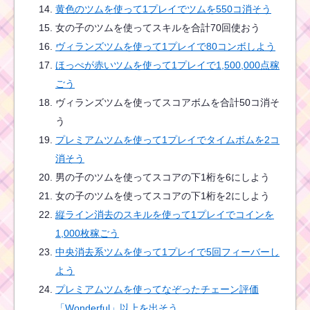
黄色のツムを使って1プレイでツムを550コ消そう
女の子のツムを使ってスキルを合計70回使おう
ヴィランズツムを使って1プレイで80コンボしよう
ほっぺが赤いツムを使って1プレイで1,500,000点稼
ごう
ヴィランズツムを使ってスコアボムを合計50コ消そ
う
プレミアムツムを使って1プレイでタイムボムを2コ
消そう
男の子のツムを使ってスコアの下1桁を6にしよう
女の子のツムを使ってスコアの下1桁を2にしよう
縦ライン消去のスキルを使って1プレイでコインを
1,000枚稼ごう
中央消去系ツムを使って1プレイで5回フィーバーし
よう
プレミアムツムを使ってなぞったチェーン評価
「Wonderful」以上を出そう