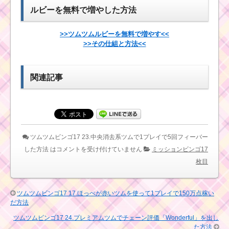
ルビーを無料で増やした方法
ツムツムビンゴ17 10.
ヴィランズツムで1プレ
>>ツムツムルビーを無料で増やす<<
イで5回フィーバーした
>>その仕組と方法<<
方法
関連記事
ツムツムビンゴ17を
攻略 並行してクリアで
きる最強ツムはコレ！
ツムツムビンゴ
ツムツムビンゴ17 23.中央消去系ツムで1プレイで5回フィーバー
17 13.白いツムを
使って1プレイで
した方法 は
コメントを受け付けていません
ミッションビンゴ17
500EXPを稼いだ方法
枚目
ツムツムビンゴ17 5.
ツムツムビンゴ17 17.ほっぺが赤いツムを使って1プレイで150万点稼い
帽子を被ったを使って1
だ方法
プレイで150万点稼い
だ方法
ツムツムビンゴ17 24.プレミアムツムでチェーン評価「Wonderful」を出し
た方法