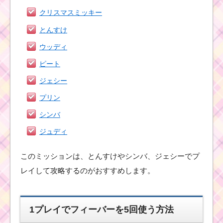
クリスマスミッキー
ツムツムビンゴ17を攻
とんすけ
略 並行してクリアでき
る最強ツムはコレ！
ウッディ
ピート
ジェシー
ツムツムビンゴ
17 5.帽子を被っ
プリン
たを使って1プレ
イで150万点稼いだ方
法
シンバ
ジュディ
ツムツムビンゴ17 10.
このミッションは、とんすけやシンバ、ジェシーでプ
ヴィランズツムで1プレ
イで5回フィーバーした
レイして攻略するのがおすすめします。
方法
1プレイでフィーバーを5回使う方法
ツムツムビンゴ17 22.