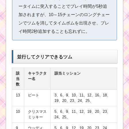
ツムツムビンゴ17 8.イ
ータイムに突入することでプレイ時間が5秒追
ニシャルAのツムを使
加されますが、10～15チェーンのロングチェー
った1プレイでツムを
550個消した方法
ンでツムを消してタイムボムを出現させ、プレ
イ時間2秒追加することも忘れずに。
ツムツムビンゴ17 17.
ほっぺが赤いツムを使
って1プレイで150万点
並行してクリアできるツム
稼いだ方法
該
キャラクタ
該当ミッション
当
ー名
ツムツムビンゴ17枚目
数
のミッション攻略法
【実際に攻略した方
法】
13
ピート
3、6、9、10、11、12、16、18、
19、20、23、24、25、
10
クリスマス
5、6、9、11、12、19、20、23、
ミッキー
24、25、
9
ウッディ
5、6、9、12、19、20、23、24、