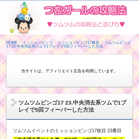
ツ
ム
ツ
ム
の
HOME
ミッションビンゴ
ミッションビンゴ17枚目
ツムツムビンゴ
17 23.中央消去系ツムで1プレイで5回フィーバーした方法
攻
略
法
当サイトは、アフィリエイト広告を利用しています。
と
遊
び
方
ツムツムビンゴ17 23.中央消去系ツムで1プ
レイで5回フィーバーした方法
ツムツムイベントのミッションビンゴ17枚目 23番目