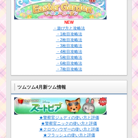
NEW
・遊び方と攻略法
・1枚目攻略法
・2枚目攻略法
・3枚目攻略法
・4枚目攻略法
・5枚目攻略法
・6枚目攻略法
・7枚目攻略法
ツムツム4月新ツム情報
★警察官ジュディの使い方と評価
★警察官ニックの使い方と評価
★クロウハウザーの使い方と評価
★フラッシュの使い方と評価