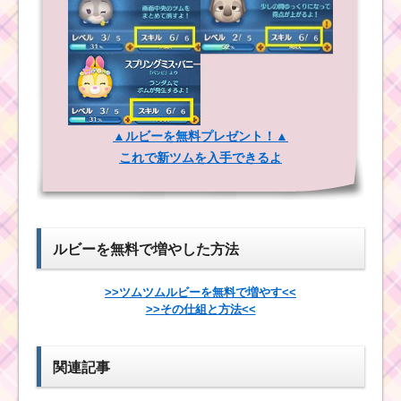
ツムとは？
ツムツムのファンタ
ズミックイベント！赤
ヴィランズを出すこと
ができる？
▲ルビーを無料プレゼント！▲
これで新ツムを入手できるよ
ファンタズミッ
クイベントのハ
デスの体力と報
酬一覧
ルビーを無料で増やした方法
>>ツムツムルビーを無料で増やす<<
>>その仕組と方法<<
ツムツムのファンタ
関連記事
ズミックイベントガチ
ャで入手できるもの
は？ハデス・アース