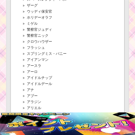
ザーグ
ウッディ保安官
ホリデーオラフ
ミゲル
警察官ジュディ
警察官ニック
クロウハウザー
フラッシュ
スプリングミス・バニー
アイアンマン
アースラ
アーロ
アイドルチップ
アイドルデール
アナ
アブー
アラジン
アリエル
アリス
イェンシッド
ウィンターオーロラ姫
ウィンターシンデレラ