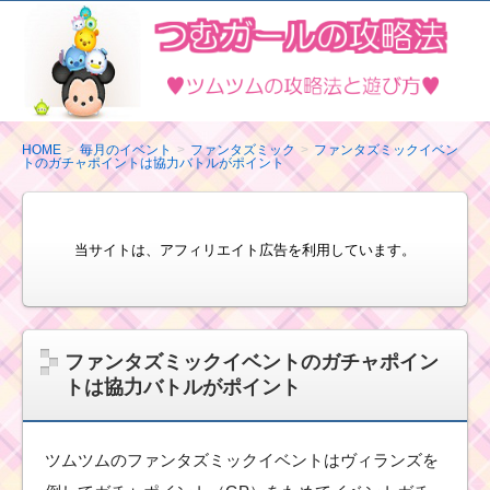
ツ
ム
ツ
ム
の
HOME
毎月のイベント
ファンタズミック
ファンタズミックイベン
トのガチャポイントは協力バトルがポイント
攻
略
法
当サイトは、アフィリエイト広告を利用しています。
と
遊
び
方
ファンタズミックイベントのガチャポイン
トは協力バトルがポイント
ツムツムのファンタズミックイベントはヴィランズを