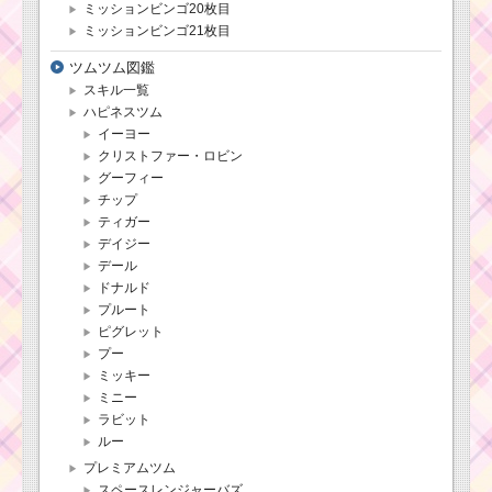
ミッションビンゴ20枚目
ミッションビンゴ21枚目
ツムツム図鑑
スキル一覧
ハピネスツム
イーヨー
クリストファー・ロビン
グーフィー
チップ
ティガー
デイジー
デール
ドナルド
プルート
ピグレット
プー
ミッキー
ミニー
ラビット
ルー
プレミアムツム
スペースレンジャーバズ