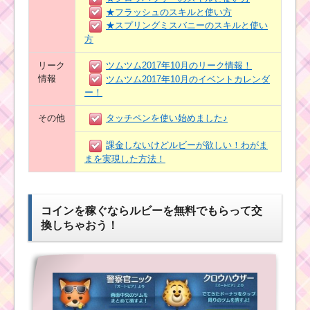
★フラッシュのスキルと使い方
★スプリングミスバニーのスキルと使い
方
リーク
ツムツム2017年10月のリーク情報！
情報
ツムツム2017年10月のイベントカレンダ
ー！
その他
タッチペンを使い始めました♪
課金しないけどルビーが欲しい！わがま
まを実現した方法！
コインを稼ぐならルビーを無料でもらって交
換しちゃおう！