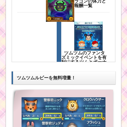
ラゴンの体力と
報酬一覧
ツムツムのファンタ
ズミックイベントを有
利にするツムとボーナ
ス値
ツムツムルビーを無料増量！
ツムツム4月イベント
「ファンタズミックイ
ベント」の遊び方・攻
略法・報酬
ツムツムのファンタ
ズミックイベントを攻
略するのにおすすめの