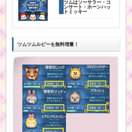
ツムはソーサラー・コ
ツムツム確率ア
ンサート・ホーンハッ
ップ2016年8
トミッキー
月！セレクトツ
ムはニモ・ドリー・ク
ラッシュ
ツムツム確率アップ
2016年4月！セレクト
ツムは白雪姫・オーロ
ツムツムルビーを無料増量！
ラ姫・アリエル
ツムツム10月新ツムの
マレフィセント･ロッツ
ォ･ランドールが確率ア
ップ！入手するなら今
ツムツム確率アップ
がチャンス
2017年6月第一弾・第
二弾！セレクトツムは
ハッピーラプンツェ
ル・フリンライダー・
マキシマス
ツムツム確率アップ10
月！セレクトツムはマ
レフィセント・ランド
ール・ロッツォ
ツムツム確率アップ
2016年8月！セレクト
ツムはハチプー・ジャ
スミン・トリトン王
ツムツム確率アップ