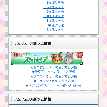
2016年3月！セレクト
・1枚目攻略法
ツムはロマンスアリエ
・2枚目攻略法
ル・ハチプー・ジーニ
・3枚目攻略法
ー
・4枚目攻略法
・5枚目攻略法
・6枚目攻略法
ツムツム確率アップ
・7枚目攻略法
2017年4月！セレクト
ツムはファンタズミッ
クミッキー・ヘラクレ
ツムツム4月新ツム情報
ス・フィリップ王子・
ハデス
ツムツム確率アップ
2016年6月！セレクト
★警察官ジュディの使い方と評価
ツムはブライドラプン
★警察官ニックの使い方と評価
ツェル・オーロラ姫・
★クロウハウザーの使い方と評価
ロマンスアリエル
★フラッシュの使い方と評価
★スプリングミスバニーの使い方と評価
ツムツム確率アップ
2016年2月！セレクト
ツムツム3月新ツム情報
ツムは白雪姫・オーロ
ラ姫・ブライドラプン