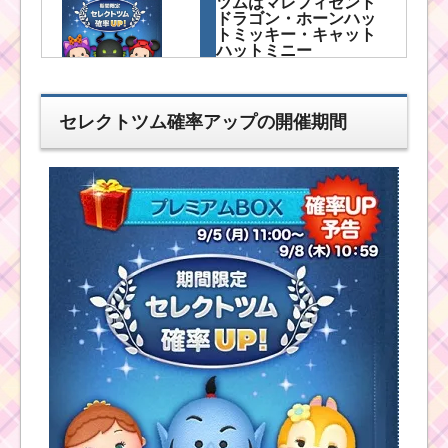
ツムはマレフィセント
ドラゴン・ホーンハッ
トミッキー・キャット
ハットミニー
セレクトツム確率アップの開催期間
ツムツム確率アップ
2017年4月！セレクト
ツムはマレフィセント
ドラゴン・クルエラ・
フック船
ツムツム確率アップ
2017年5月第一弾！セ
レクトツムはカイロレ
ン・レイ・BB-8
ツムツム確率ア
ップ2016年3
月！セレクトツ