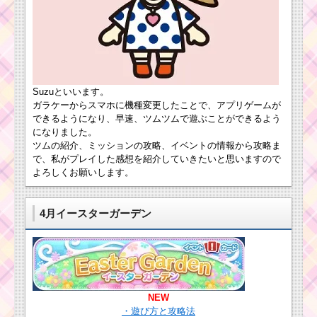
ツムツム9月新ツムのジ
ャスミン･アラジン･ジ
ツムツム確率アップ
ーニーが確率アップ！
2016年11月！セレクト
入手するなら今がチャ
ツムはパレードミッキ
ンス
ー・コンサートミッキ
ー・ソーサラーミッキ
ー
Suzuといいます。
ツムツム確率アップ
ガラケーからスマホに機種変更したことで、アプリゲームが
2016年5月！セレクト
ツムツム10月新ツム
できるようになり、早速、ツムツムで遊ぶことができるよう
ツムはレイ・カイロレ
のかぼちゃチップ･ホー
になりました。
ン・ダースベイダー・
ンハットミッキー･キャ
ツムの紹介、ミッションの攻略、イベントの情報から攻略ま
ルーク・ヨーダ
ットハットミニー･おば
で、私がプレイした感想を紹介していきたいと思いますので
けデールが確率アッ
よろしくお願いします。
プ！入手するなら今が
チャンス
4月イースターガーデン
ツムツム確率アップ
10月！セレクトツムは
マレフィセント・ラン
ドール・ロッツォ
NEW
ツムツム確率アップ
・遊び方と攻略法