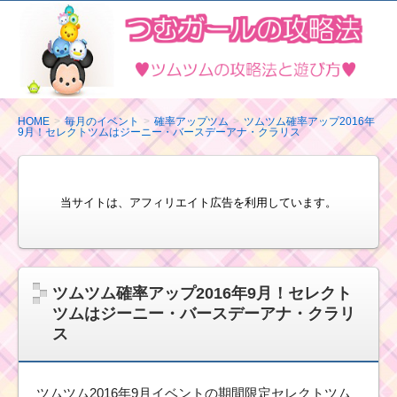
ツ
ム
ツ
ム
の
HOME
毎月のイベント
確率アップツム
ツムツム確率アップ2016年
9月！セレクトツムはジーニー・バースデーアナ・クラリス
攻
略
法
当サイトは、アフィリエイト広告を利用しています。
と
遊
び
方
ツムツム確率アップ2016年9月！セレクト
ツムはジーニー・バースデーアナ・クラリ
ス
ツムツム2016年9月イベントの期間限定セレクトツム