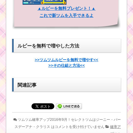
2016年2月！セレクト
ツムはソーサラー・コ
ツムツム確率アップ
▲ルビーを無料プレゼント！▲
ンサート・ホーンハッ
2016年10月！セレクト
トミッキー
これで新ツムを入手できるよ
ツムはマレフィセント
ドラゴン・ホーンハッ
トミッキー・キャット
ハットミニー
ツムツム確率アップ
2016年7月！セレクト
ルビーを無料で増やした方法
ツムはマレフィセン
ツムツム確率アップ
ト・サプライズエル
2017年4月！セレクト
サ・アラジン
ツムはマレフィセント
>>ツムツムルビーを無料で増やす<<
ドラゴン・クルエラ・
>>その仕組と方法<<
フック船
ツムツム10月新ツムの
関連記事
かぼちゃチップ･ホーン
ツムツム確率アップ
ハットミッキー･キャッ
12月！セレクトツムは
トハットミニー･おばけ
ダースベイダー・ルー
デールが確率アップ！
ク・ヨーダ・R2D2・
入手するなら今がチャ
BB-8
ンス
ツムツム確率アップ2016年9月！セレクトツムはジーニー・バー
ツムツム確率アップ
スデーアナ・クラリス は
コメントを受け付けていません
確率ア
2017年6月21日～！セ