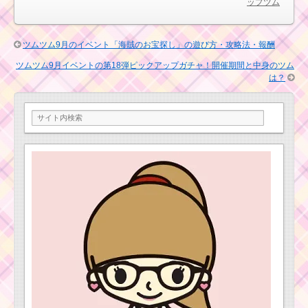
ツムツム確率アップ
ップツム
レクトツムはハッピー
2016年11月！セレクト
ラプンツェル・ポカホ
ツムはパレードミッキ
ンタスら5体
ー・コンサートミッキ
ー・ソーサラーミッキ
ツムツム9月のイベント「海賊のお宝探し」の遊び方・攻略法・報酬
ー
ツムツム9月イベントの第18弾ピックアップガチャ！開催期間と中身のツム
ツムツム確率アップ
は？
2016年4月！セレクト
ツムはダースベイダ
ー・ルーク・ヨーダ
ツムツム確率アップ
2017年6月第一弾・第
二弾！セレクトツムは
ハッピーラプンツェ
ツムツム確率アップ
ル・フリンライダー・
2016年7月！セレクト
マキシマス
ツムはマレフィセン
ト・サプライズエル
サ・アラジン
ツムツム確率アップ
2016年4月！セレクト
ツムツム確率アップ
ツムは白雪姫・オーロ
2017年5月第二弾！セ
ラ姫・アリエル
レクトツムはルーク・
ハンソロ・チューバッ
カ