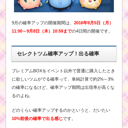
ムはロマンスアリエ
ル・ハチプー・ジーニ
ー
9月の確率アップの開催期間は、
2016年9月5日（月）
11:00～9月8日（木）10:59まで
の4日間の開催です。
ツムツム確率アップ12
月！セレクトツムはダ
ースベイダー・ルー
ク・ヨーダ・R2D2・
BB-8
セレクトツム確率アップ！出る確率
プレミアムBOXをイベント以外で普通に購入したとき
ツムツム確率アップ
2017年4月！セレクト
に欲しいツムがでる確率って、単純計算で約2%～3%
ツムはファンタズミッ
の確率になるけど、確率アップ期間は出現率が高くな
クミッキー・ヘラクレ
ス・フィリップ王子・
るのよね。
ハデス
どのくらい確率アップするのかというと、だいたい
10%前後の確率で出る感じ
です。
1月1日に新ツム クラリ
ス追加＆日替わり確率