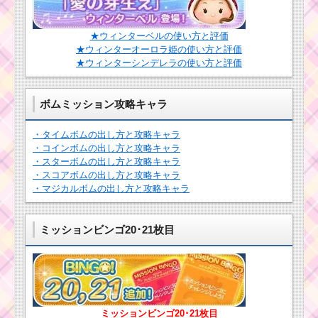
リス追加＆日替わり確
率アップの正月イベン
ト
★ウィンターベルの使い方と評価
★ウィンターオーロラ姫の使い方と評価
★ウィンターシンデレラの使い方と評価
ツムツム確率アップ
2016年8月！セレクト
ツムはニモ・ドリー・
ボムミッション攻略キャラ
クラッシュ
・タイムボムの出し方と攻略キャラ
・コインボムの出し方と攻略キャラ
ツムツム10月新ツム
・スターボムの出し方と攻略キャラ
のマレフィセント･ロッ
・スコアボムの出し方と攻略キャラ
ツォ･ランドールが確率
アップ！入手するなら
・マジカルボムの出し方と攻略キャラ
今がチャンス
ミッションビンゴ20･21枚目
ミッションビンゴ20･21枚目