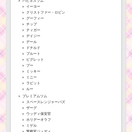
ハピネスツム
イーヨー
クリストファー・ロビン
グーフィー
チップ
ティガー
デイジー
デール
ドナルド
プルート
ピグレット
プー
ミッキー
ミニー
ラビット
ルー
プレミアムツム
スペースレンジャーバズ
ザーグ
ウッディ保安官
ホリデーオラフ
ミゲル
警察官ジュディ