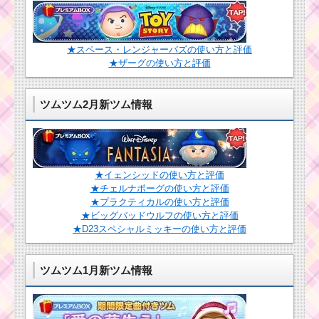
ツェル
★スペース・レンジャーバズの使い方と評価
ツムツム確率アップ
2016年5月！セレクト
★ザーグの使い方と評価
ツムはレイ・カイロレ
ン・ダースベイダー・
ルーク・ヨーダ
ツムツム2月新ツム情報
ツムツム9月新ツムの
ジャスミン･アラジン･
ジーニーが確率アッ
★イェンシッドの使い方と評価
プ！入手するなら今が
チャンス
★チェルナボーグの使い方と評価
★プラクティカルの使い方と評価
★ビッグバッドウルフの使い方と評価
★D23スペシャルミッキーの使い方と評価
ツムツム8月期間限定
ツムのトリトン王とロ
マンスアリエルの確率
アップ
ツムツム1月新ツム情報
1月1日に新ツム クラ