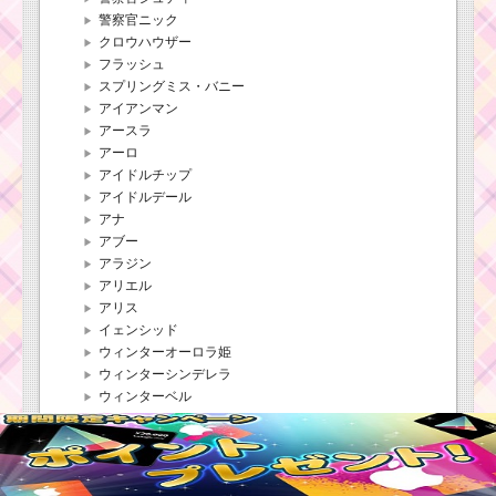
警察官ニック
クロウハウザー
フラッシュ
スプリングミス・バニー
アイアンマン
アースラ
アーロ
アイドルチップ
アイドルデール
アナ
アブー
アラジン
アリエル
アリス
イェンシッド
ウィンターオーロラ姫
ウィンターシンデレラ
ウィンターベル
うさぎどん
ウサティガー
ウッディ
エリザベス・スワン