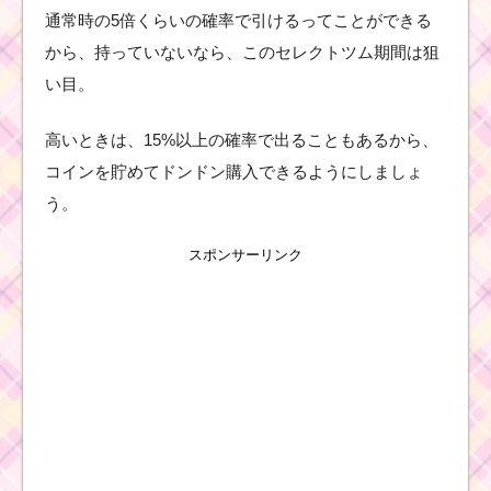
アップの正月イベント
通常時の5倍くらいの確率で引けるってことができる
から、持っていないなら、このセレクトツム期間は狙
い目。
ツムツム確率アップ
2016年6月！セレクト
ツムはブライドラプン
高いときは、15%以上の確率で出ることもあるから、
ツェル・オーロラ姫・
ロマンスアリエル
コインを貯めてドンドン購入できるようにしましょ
う。
ツムツム確率アップ
スポンサーリンク
2017年6月21日～！セ
レクトツムはハッピー
ラプンツェル・ポカホ
ンタスら5体
ツムツム確率アップ
2016年2月！セレクト
ツムは白雪姫・オーロ
ラ姫・ブライドラプン
ツェル