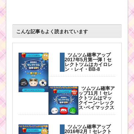
ツムツム確率アップ
2017年5月第二弾！セ
レクトツムはルーク・
こんな記事もよく読まれています
ハンソロ・チューバッ
カ
ツムツム確率アップ
2017年5月第一弾！セ
ツムツム確率アップ
レクトツムはカイロレ
2016年4月！セレクト
ン・レイ・BB-8
ツムはダースベイダ
ー・ルーク・ヨーダ
ツムツム確率ア
ップ11月！セレ
クトツムはマッ
ツムツム8月期間限定ツ
クイーン･レック
ムのトリトン王とロマ
ス･ベイマックス
ンスアリエルの確率ア
ップ
ツムツム確率アップ
2016年2月！セレクト