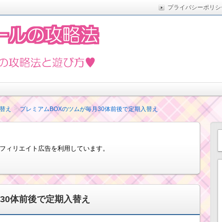
プライバシーポリシ
た実際の方法をまとめています。5月の新イベントや新ツムな
遊び方
入替え
プレミアムBOXのツムが毎月30体前後で定期入替え
フィリエイト広告を利用しています。
30体前後で定期入替え