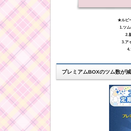
★ルビ
1.ツ
2
3.
4
プレミアムBOXのツム数が