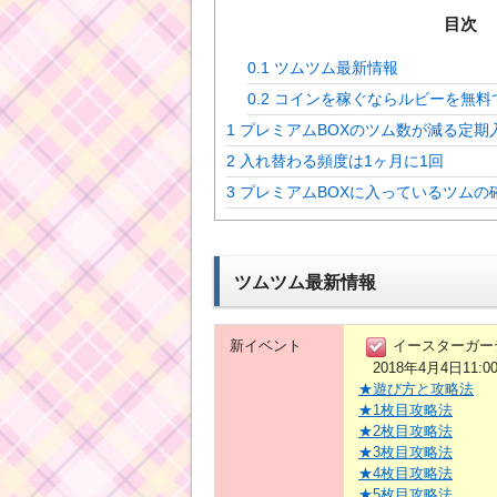
目次
0.1
ツムツム最新情報
0.2
コインを稼ぐならルビーを無料
1
プレミアムBOXのツム数が減る定期
2
入れ替わる頻度は1ヶ月に1回
3
プレミアムBOXに入っているツムの
ツムツム最新情報
新イベント
イースターガー
2018年4月4日11:0
★遊び方と攻略法
★1枚目攻略法
★2枚目攻略法
★3枚目攻略法
★4枚目攻略法
★5枚目攻略法