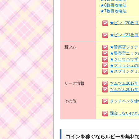
★6枚目攻略法
★7枚目攻略法
★ビンゴ20枚
★ビンゴ21枚
新ツム
★警察官ジュデ
★警察官ニック
★クロウハウザ
★フラッシュの
★スプリングミ
リーク情報
ツムツム2017
ツムツム2017
その他
タッチペンを使
課金しないけど
コインを稼ぐならルビーを無料