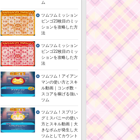
ム
ツムツムミッション
ビンゴ23枚目のミッ
ションを攻略した方
法
ツムツムミッション
ビンゴ22枚目のミッ
ションを攻略した方
法
ツムツム！アイアン
マンの使い方とスキ
ル動画｜コンボ数・
スコアを稼げる強い
ツム
ツムツム！スプリン
グミスバニーの使い
方とスキル動画｜大
きなボムが発生し大
ツムとしてカウント