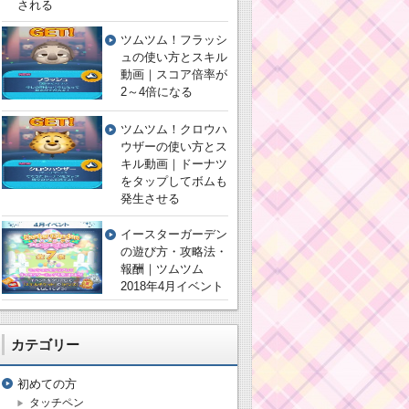
される
ツムツム！フラッシ
ュの使い方とスキル
動画｜スコア倍率が
2～4倍になる
ツムツム！クロウハ
ウザーの使い方とス
キル動画｜ドーナツ
をタップしてボムも
発生させる
イースターガーデン
の遊び方・攻略法・
報酬｜ツムツム
2018年4月イベント
カテゴリー
初めての方
タッチペン